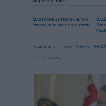
Neprehliadnite
ČIASTOČNÉ ZATMENIE SLNKA:
ĎALŠ
Pozorovať sa bude dať v stredu
Tent
Plach
Aktuálne témy:
Kvízy
Podcasty
Rok Ľ.Š
Komunálne voľby