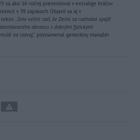
5 sa ako 16-ročný prezentoval v extralige hráčov
stencií v 39 zápasoch. Objavil sa aj v
rokov. „
Sme veľmi radi, že Denis sa rozhodol spojiť
talentovaného obrancu s dobrými fyzickými
nciál na rozvoj
,“ poznamenal generálny manažér