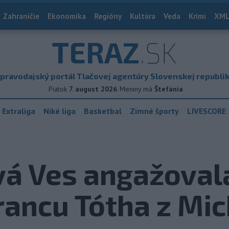
Zahraničie
Ekonomika
Regióny
Kultúra
Veda
Krimi
XML
TERAZ
.SK
pravodajský portál Tlačovej agentúry Slovenskej republi
Piatok
7. august 2026
Meniny má
Štefánia
 Extraliga
Niké liga
Basketbal
Zimné športy
LIVESCORE
á Ves angažovala
ancu Tótha z Mic