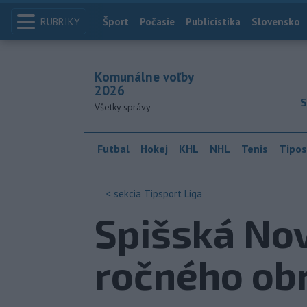
RUBRIKY
Index
Šport
Počasie
Publicistika
Slovensko
Komunálne voľby
2026
S
Všetky správy
Futbal
Hokej
KHL
NHL
Tenis
Tipos
< sekcia
Tipsport Liga
Spišská Nov
ročného obr