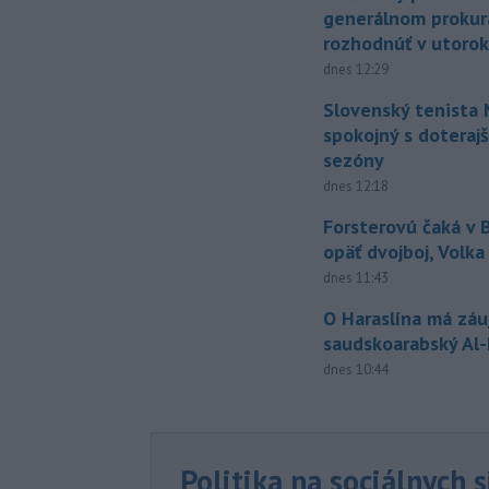
generálnom prokur
rozhodnúť v utoro
dnes 12:29
Slovenský tenista 
spokojný s doteraj
sezóny
dnes 12:18
Forsterovú čaká v
opäť dvojboj, Volka
dnes 11:43
O Haraslína má zá
saudskoarabský Al
dnes 10:44
Politika na sociálnych 