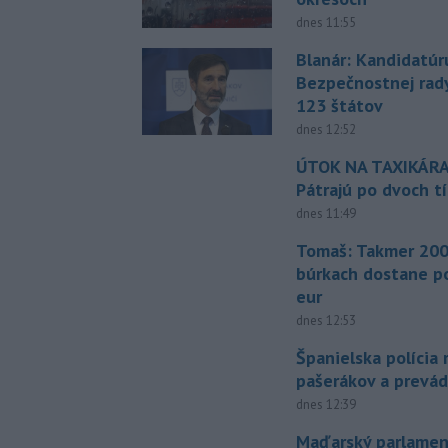
dnes 11:55
Blanár: Kandidatúr
Bezpečnostnej rad
123 štátov
dnes 12:52
ÚTOK NA TAXIKÁRA
Pátrajú po dvoch t
dnes 11:49
Tomaš: Takmer 200
búrkach dostane p
eur
dnes 12:53
Španielska polícia 
pašerákov a prevá
dnes 12:39
Maďarský parlamen