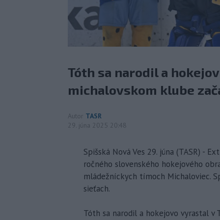
Tóth sa narodil a hokejov
michalovskom klube zača
Autor
TASR
29. júna 2025 20:48
Spišská Nová Ves 29. júna (TASR) - Ex
ročného slovenského hokejového obra
mládežníckych tímoch Michaloviec. Spiš
sieťach.
Tóth sa narodil a hokejovo vyrastal v