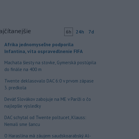
ajčítanejšie
6h
24h
7d
Afrika jednomyseľne podporila
Infantina, víta ospravedlnenie FIFA
Machata šiesty na stovke, Gymerská postúpila
do finále na 400 m
Twente deklasovalo DAC 6:0 v prvom zápase
3. predkola
Deväť Slovákov zabojuje na ME v Paríži o čo
najlepšie výsledky
DAC schytal od Twente poltucet, Klauss:
Nemali sme šancu
O Haraslína má záujem saudskoarabský Al-