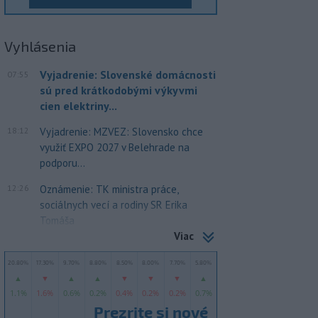
Vyhlásenia
Vyjadrenie: Slovenské domácnosti
07:55
sú pred krátkodobými výkyvmi
cien elektriny...
18:12
Vyjadrenie: MZVEZ: Slovensko chce
využiť EXPO 2027 v Belehrade na
podporu...
12:26
Oznámenie: TK ministra práce,
sociálnych vecí a rodiny SR Erika
Tomáša
Viac