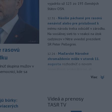
vyjadrilo už 123 zo 193 členských
štátov OSN.
-
Násilie páchané pre rasovú
12:31
nenávisť alebo pre príslušnosť k
inému národu treba odsúdiť v zárodku.
Na sociálnej sieti to v reakcii na útok
cudzincov v Nitre uviedol prezident
SR Peter Pellegrini.
e rasovú
-
Maďarské Národné
12:26
dku
zhromaždenie môže v utorok 11.
augusta
rozhodnúť o novom
dnúť skupina mužov v
generálnom prokurátorovi, ak
nemocnici, kde sa
parlament schváli skrátenie jeho
Viac
šesťmesačnej výpovednej lehoty.
-
Silné búrky vo štvrtok
12:00
vyvolali v hornatých oblastiach
Videá a prenosy
západného
Rakúska povodne a
jú búrky:
TASR TV
zosuvy pôdy.
 viacerých