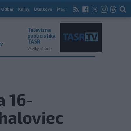
 Odber
Knihy
Útulkovo
Magazín
News Now
Archív
TASR
Televízna
publicistika
TASR
ky
Všetky relácie
 16-
haloviec