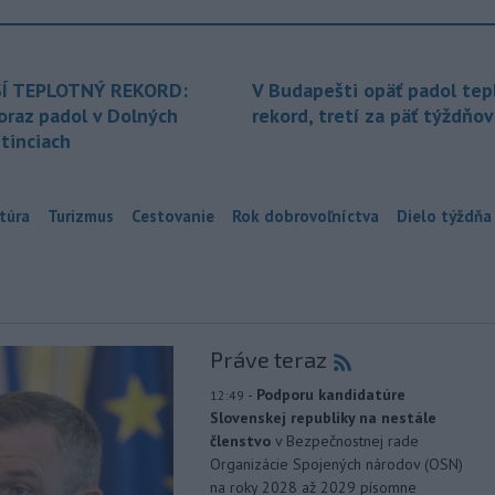
Í TEPLOTNÝ REKORD:
V Budapešti opäť padol tep
oraz padol v Dolných
rekord, tretí za päť týždňov
tinciach
túra
Turizmus
Cestovanie
Rok dobrovoľníctva
Dielo týždňa
Práve teraz
-
Podporu kandidatúre
12:49
Slovenskej republiky na nestále
členstvo
v Bezpečnostnej rade
Organizácie Spojených národov (OSN)
na roky 2028 až 2029 písomne