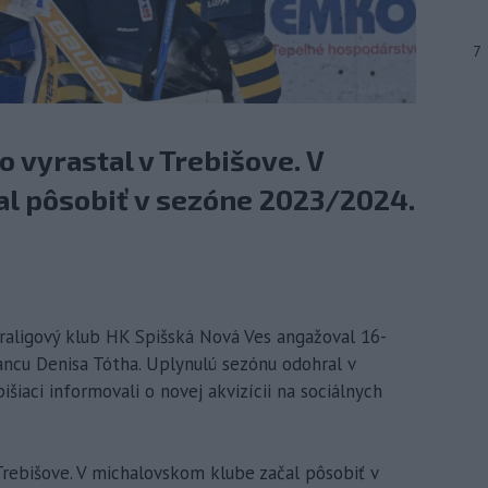
7
o vyrastal v Trebišove. V
l pôsobiť v sezóne 2023/2024.
traligový klub HK Spišská Nová Ves angažoval 16-
ncu Denisa Tótha. Uplynulú sezónu odohral v
iaci informovali o novej akvizícii na sociálnych
 Trebišove. V michalovskom klube začal pôsobiť v