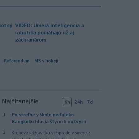
lotný
VIDEO: Umelá inteligencia a
robotika pomáhajú už aj
záchranárom
Referendum
MS v hokeji
Najčítanejšie
6h
24h
7d
Po streľbe v škole neďaleko
1
Bangkoku hlásia štyroch mŕtvych
2
Kruhová križovatka v Poprade v smere z