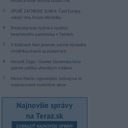
Hozelca bude hotová budúci rok
3
ÚPLNÉ ZATMENIE SLNKA: Časť Európy
zahalí tma, hrozia dôsledky
4
Prešovský kraj vyzýva k využitiu
bezplatného parkoviska v Tatrách
5
V Košiciach Nad jazerom začína výstavba
chodníka,otvorili aj pumptrack
6
Historik Zajac: Územie Slovenska bolo
jadrom poľsko-uhorských vzťahov
7
Mesto Martin vypovedalo zmluvy na tri
rozpracované investičné akcie
Najnovšie správy
na Teraz.sk
ZOBRAZIŤ NAJNOVŠIE SPRÁVY