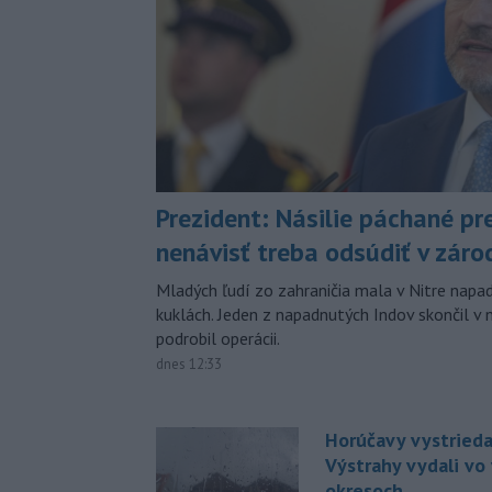
Prezident: Násilie páchané pr
nenávisť treba odsúdiť v záro
Mladých ľudí zo zahraničia mala v Nitre napa
kuklách. Jeden z napadnutých Indov skončil v 
podrobil operácii.
dnes 12:33
Horúčavy vystrieda
Výstrahy vydali vo
okresoch