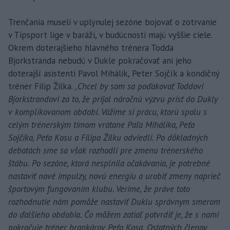
Trenčania museli v uplynulej sezóne bojovať o zotrvanie
v Tipsport lige v baráži, v budúcnosti majú vyššie ciele.
Okrem doterajšieho hlavného trénera Todda
Bjorkstranda nebudú v Dukle pokračovať ani jeho
doterajší asistenti Pavol Mihálik, Peter Sojčík a kondičný
tréner Filip Žilka. „
Chcel by som sa poďakovať Toddovi
Bjorkstrandovi za to, že prijal náročnú výzvu prísť do Dukly
v komplikovanom období. Vážime si prácu, ktorú spolu s
celým trénerským tímom vrátane Paľa Mihálika, Peťa
Sojčíka, Peťa Kosu a Filipa Žilku odviedli. Po dôkladných
debatách sme sa však rozhodli pre zmenu trénerského
štábu. Po sezóne, ktorá nesplnila očakávania, je potrebné
nastaviť nové impulzy, novú energiu a urobiť zmeny naprieč
športovým fungovaním klubu. Veríme, že práve toto
rozhodnutie nám pomôže nastaviť Duklu správnym smerom
do ďalšieho obdobia. Čo môžem zatiaľ potvrdiť je, že s nami
pokračuje tréner brankárov Peťo Kosa. Ostatných členov