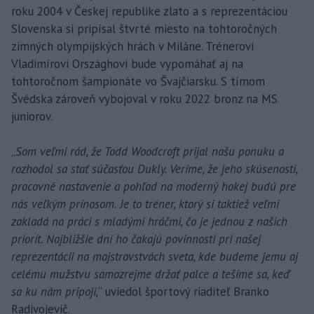
roku 2004 v Českej republike zlato a s reprezentáciou
Slovenska si pripísal štvrté miesto na tohtoročných
zimných olympijských hrách v Miláne. Trénerovi
Vladimírovi Országhovi bude vypomáhať aj na
tohtoročnom šampionáte vo Švajčiarsku. S tímom
Švédska zároveň vybojoval v roku 2022 bronz na MS
juniorov.
„
Som veľmi rád, že Todd Woodcroft prijal našu ponuku a
rozhodol sa stať súčasťou Dukly. Veríme, že jeho skúsenosti,
pracovné nastavenie a pohľad na moderný hokej budú pre
nás veľkým prínosom. Je to tréner, ktorý si taktiež veľmi
zakladá na práci s mladými hráčmi, čo je jednou z našich
priorít. Najbližšie dni ho čakajú povinnosti pri našej
reprezentácii na majstrovstvách sveta, kde budeme jemu aj
celému mužstvu samozrejme držať palce a tešíme sa, keď
sa ku nám pripojí,
“ uviedol športový riaditeľ Branko
Radivojevič.