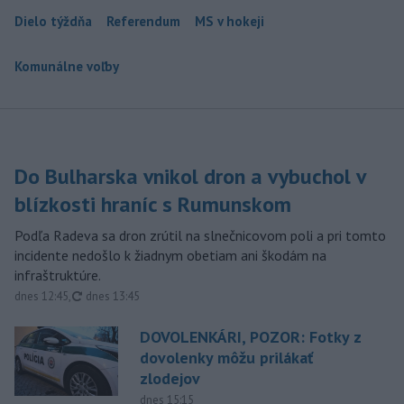
Dielo týždňa
Referendum
MS v hokeji
Komunálne voľby
Do Bulharska vnikol dron a vybuchol v
blízkosti hraníc s Rumunskom
Podľa Radeva sa dron zrútil na slnečnicovom poli a pri tomto
incidente nedošlo k žiadnym obetiam ani škodám na
infraštruktúre.
aktualizované
dnes 12:45
,
dnes 13:45
DOVOLENKÁRI, POZOR: Fotky z
dovolenky môžu prilákať
zlodejov
dnes 15:15