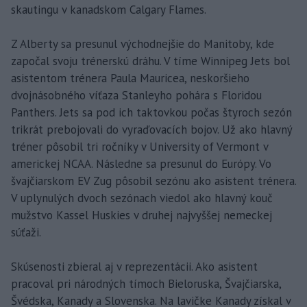
skautingu v kanadskom Calgary Flames.
Z Alberty sa presunul východnejšie do Manitoby, kde
započal svoju trénerskú dráhu. V tíme Winnipeg Jets bol
asistentom trénera Paula Mauricea, neskoršieho
dvojnásobného víťaza Stanleyho pohára s Floridou
Panthers. Jets sa pod ich taktovkou počas štyroch sezón
trikrát prebojovali do vyraďovacích bojov. Už ako hlavný
tréner pôsobil tri ročníky v University of Vermont v
americkej NCAA. Následne sa presunul do Európy. Vo
švajčiarskom EV Zug pôsobil sezónu ako asistent trénera.
V uplynulých dvoch sezónach viedol ako hlavný kouč
mužstvo Kassel Huskies v druhej najvyššej nemeckej
súťaži.
Skúsenosti zbieral aj v reprezentácii. Ako asistent
pracoval pri národných tímoch Bieloruska, Švajčiarska,
Švédska, Kanady a Slovenska. Na lavičke Kanady získal v