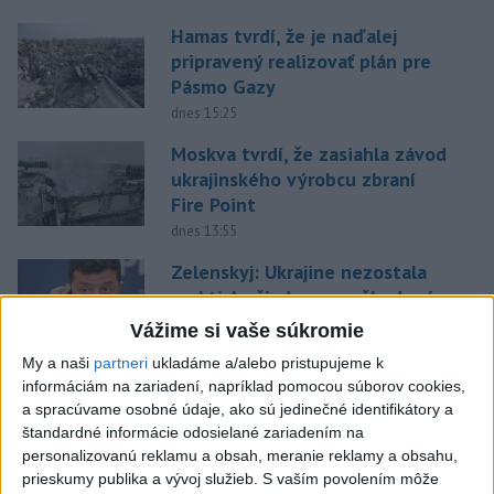
Hamas tvrdí, že je naďalej
pripravený realizovať plán pre
Pásmo Gazy
dnes 15:25
Moskva tvrdí, že zasiahla závod
ukrajinského výrobcu zbraní
Fire Point
dnes 13:55
Zelenskyj: Ukrajine nezostala
prakticky žiadna nepoškodená
elektráreň
Vážime si vaše súkromie
dnes 15:18
My a naši
partneri
ukladáme a/alebo pristupujeme k
STOVKY EVAKUOVANÝCH: Požiar
informáciám na zariadení, napríklad pomocou súborov cookies,
a spracúvame osobné údaje, ako sú jedinečné identifikátory a
sa šíril blízko dovolenkovej
štandardné informácie odosielané zariadením na
destinácie
personalizovanú reklamu a obsah, meranie reklamy a obsahu,
dnes 15:01
prieskumy publika a vývoj služieb.
S vaším povolením môže