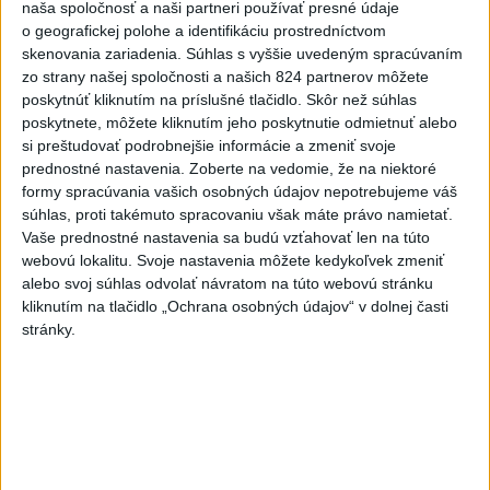
naša spoločnosť a naši partneri používať presné údaje
Poslanecký klub Tiszy nominuje
o geografickej polohe a identifikáciu prostredníctvom
na post prezidenta Andrása
skenovania zariadenia. Súhlas s vyššie uvedeným spracúvaním
Baku
zo strany našej spoločnosti a našich 824 partnerov môžete
aktualizované
dnes 13:44
,
dnes 13:59
poskytnúť kliknutím na príslušné tlačidlo. Skôr než súhlas
poskytnete, môžete kliknutím jeho poskytnutie odmietnuť alebo
SMUTNÁ SPRÁVA: Vo veku 68
si preštudovať podrobnejšie informácie a zmeniť svoje
rokov zomrel po chorobe otec
prednostné nastavenia.
Zoberte na vedomie, že na niektoré
Lionela Messiho
formy spracúvania vašich osobných údajov nepotrebujeme váš
dnes 15:34
súhlas, proti takémuto spracovaniu však máte právo namietať.
Vaše prednostné nastavenia sa budú vzťahovať len na túto
V Bratislave sa v druhom
webovú lokalitu. Svoje nastavenia môžete kedykoľvek zmeniť
štvrťroku predalo 652 nových
alebo svoj súhlas odvolať návratom na túto webovú stránku
bytov
kliknutím na tlačidlo „Ochrana osobných údajov“ v dolnej časti
dnes 15:10
stránky.
POŽIAR VO VAŽCI: Zasahovali
profesionáli, zranila sa jedna
osoba
dnes 15:42
Práve teraz