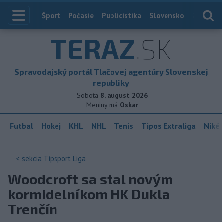
Index
Šport
Počasie
Publicistika
Slovensko
Zahranič
TERAZ
.SK
Spravodajský portál Tlačovej agentúry Slovenskej
republiky
Sobota
8. august 2026
Meniny má
Oskar
Futbal
Hokej
KHL
NHL
Tenis
Tipos Extraliga
Niké 
< sekcia
Tipsport Liga
Woodcroft sa stal novým
kormidelníkom HK Dukla
Trenčín