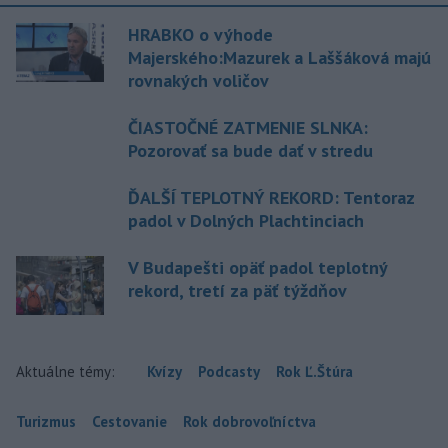
HRABKO o výhode
Majerského:Mazurek a Laššáková majú
rovnakých voličov
ČIASTOČNÉ ZATMENIE SLNKA:
Pozorovať sa bude dať v stredu
ĎALŠÍ TEPLOTNÝ REKORD: Tentoraz
padol v Dolných Plachtinciach
V Budapešti opäť padol teplotný
rekord, tretí za päť týždňov
Aktuálne témy:
Kvízy
Podcasty
Rok Ľ.Štúra
Turizmus
Cestovanie
Rok dobrovoľníctva