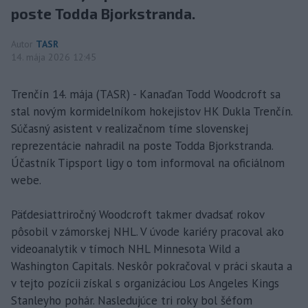
poste Todda Bjorkstranda.
Autor
TASR
14. mája 2026 12:45
Trenčín 14. mája (TASR) - Kanaďan Todd Woodcroft sa
stal novým kormidelníkom hokejistov HK Dukla Trenčín.
Súčasný asistent v realizačnom tíme slovenskej
reprezentácie nahradil na poste Todda Bjorkstranda.
Účastník Tipsport ligy o tom informoval na oficiálnom
webe.
Päťdesiattriročný Woodcroft takmer dvadsať rokov
pôsobil v zámorskej NHL. V úvode kariéry pracoval ako
videoanalytik v tímoch NHL Minnesota Wild a
Washington Capitals. Neskôr pokračoval v práci skauta a
v tejto pozícii získal s organizáciou Los Angeles Kings
Stanleyho pohár. Nasledujúce tri roky bol šéfom