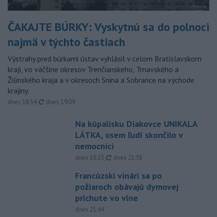
ČAKAJTE BÚRKY: Vyskytnú sa do polnoci
najmä v týchto častiach
Výstrahy pred búrkami ústav vyhlásil v celom Bratislavskom
kraji, vo väčšine okresov Trenčianskeho, Trnavského a
Žilinského kraja a v okresoch Snina a Sobrance na východe
krajiny.
aktualizované
dnes 18:54
,
dnes 19:09
Na kúpalisku Diakovce UNIKALA
LÁTKA, osem ľudí skončilo v
nemocnici
aktualizované
dnes 18:23
,
dnes 21:38
Francúzski vinári sa po
požiaroch obávajú dymovej
príchute vo víne
dnes 21:44