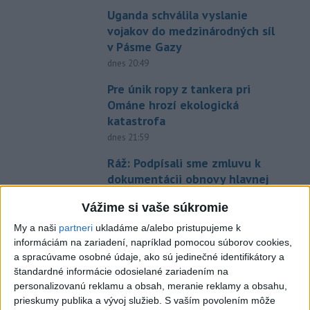
Uganda schválila vyslanie
vojakov do medzinárodných síl
v Pásme Gazy
dnes 20:49
Pre únik ropy z tankera pri
Ománe hrozí ekologická
katastrofa
dnes 21:59
Ráž: Podpísali sme zmluvu k
dokumentácii obnovy hlavnej
stanice
Vážime si vaše súkromie
dnes 15:26
My a naši
partneri
ukladáme a/alebo pristupujeme k
KDH žiada ministra vnútra o
informáciám na zariadení, napríklad pomocou súborov cookies,
vysvetlenie nákupu
a spracúvame osobné údaje, ako sú jedinečné identifikátory a
kamerových systémov
štandardné informácie odosielané zariadením na
dnes 17:40
personalizovanú reklamu a obsah, meranie reklamy a obsahu,
prieskumy publika a vývoj služieb.
S vaším povolením môže