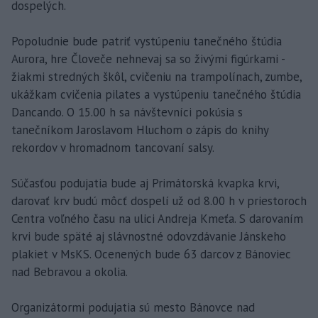
dospelých.
Popoludnie bude patriť vystúpeniu tanečného štúdia
Aurora, hre Človeče nehnevaj sa so živými figúrkami -
žiakmi stredných škôl, cvičeniu na trampolínach, zumbe,
ukážkam cvičenia pilates a vystúpeniu tanečného štúdia
Dancando. O 15.00 h sa návštevníci pokúsia s
tanečníkom Jaroslavom Hluchom o zápis do knihy
rekordov v hromadnom tancovaní salsy.
Súčasťou podujatia bude aj Primátorská kvapka krvi,
darovať krv budú môcť dospelí už od 8.00 h v priestoroch
Centra voľného času na ulici Andreja Kmeťa. S darovaním
krvi bude späté aj slávnostné odovzdávanie Jánskeho
plakiet v MsKS. Ocenených bude 63 darcov z Bánoviec
nad Bebravou a okolia.
Organizátormi podujatia sú mesto Bánovce nad