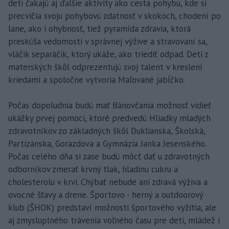
deti čakajú aj ďalšie aktivity ako cesta pohybu, kde si
precvičia svoju pohybovú zdatnosť v skokoch, chodení po
lane, ako i ohybnosť, tiež pyramída zdravia, ktorá
preskúša vedomosti v správnej výžive a stravovaní sa,
vláčik separáčik, ktorý ukáže, ako triediť odpad. Deti z
materských škôl odprezentujú svoj talent v kreslení
kriedami a spoločne vytvoria Maľované jabĺčko.
Počas dopoludnia budú mať Bánovčania možnosť vidieť
ukážky prvej pomoci, ktoré predvedú Hliadky mladých
zdravotníkov zo základných škôl Duklianska, Školská,
Partizánska, Gorazdova a Gymnázia Janka Jesenského.
Počas celého dňa si zase budú môcť dať u zdravotných
odborníkov zmerať krvný tlak, hladinu cukru a
cholesterolu v krvi. Chýbať nebude ani zdravá výživa a
ovocné šťavy a drene. Športovo - herný a outdoorový
klub (ŠHOK) predstaví možnosti športového vyžitia, ale
aj zmysluplného trávenia voľného času pre deti, mládež i