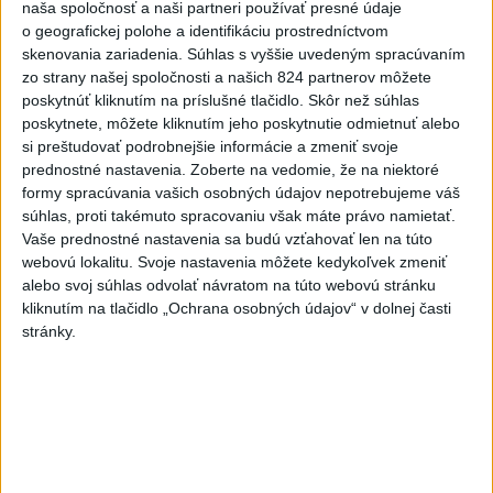
V Budapešti opäť padol
naša spoločnosť a naši partneri používať presné údaje
teplotný rekord, tretí za päť
o geografickej polohe a identifikáciu prostredníctvom
týždňov
skenovania zariadenia. Súhlas s vyššie uvedeným spracúvaním
zo strany našej spoločnosti a našich 824 partnerov môžete
dnes 19:15
poskytnúť kliknutím na príslušné tlačidlo. Skôr než súhlas
Twente deklasovalo DAC 6:0 v
poskytnete, môžete kliknutím jeho poskytnutie odmietnuť alebo
prvom zápase 3. predkola
si preštudovať podrobnejšie informácie a zmeniť svoje
prednostné nastavenia.
Zoberte na vedomie, že na niektoré
dnes 22:03
formy spracúvania vašich osobných údajov nepotrebujeme váš
súhlas, proti takémuto spracovaniu však máte právo namietať.
Slovenskí hádzanári zdolali
Vaše prednostné nastavenia sa budú vzťahovať len na túto
Taliansko 38:37
webovú lokalitu. Svoje nastavenia môžete kedykoľvek zmeniť
aktualizované
dnes 16:28
,
dnes 19:55
alebo svoj súhlas odvolať návratom na túto webovú stránku
kliknutím na tlačidlo „Ochrana osobných údajov“ v dolnej časti
Práve teraz
stránky.
-
Pri pobreží Ománu hrozí ekologická katastrofa pre únik
21:58
čoraz
väčšieho množstva ropy z tankera, ktorý narazil na plytčinu v
blízkosti prírodnej rezervácie.
Viac
Videá a prenosy TASR TV