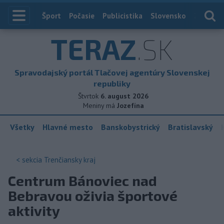
Index
Šport
Počasie
Publicistika
Slovensko
Zahranič
TERAZ
.SK
Spravodajský portál Tlačovej agentúry Slovenskej
republiky
Štvrtok
6. august 2026
Meniny má
Jozefína
Všetky
Hlavné mesto
Banskobystrický
Bratislavský
< sekcia
Trenčiansky kraj
Centrum Bánoviec nad
Bebravou oživia športové
aktivity