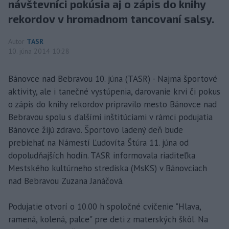
návštevníci pokúsia aj o zápis do knihy
rekordov v hromadnom tancovaní salsy.
Autor
TASR
10. júna 2014 10:28
Bánovce nad Bebravou 10. júna (TASR) - Najmä športové
aktivity, ale i tanečné vystúpenia, darovanie krvi či pokus
o zápis do knihy rekordov pripravilo mesto Bánovce nad
Bebravou spolu s ďalšími inštitúciami v rámci podujatia
Bánovce žijú zdravo. Športovo ladený deň bude
prebiehať na Námestí Ľudovíta Štúra 11. júna od
dopoludňajších hodín. TASR informovala riaditeľka
Mestského kultúrneho strediska (MsKS) v Bánovciach
nad Bebravou Zuzana Janáčová.
Podujatie otvorí o 10.00 h spoločné cvičenie "Hlava,
ramená, kolená, palce" pre deti z materských škôl. Na