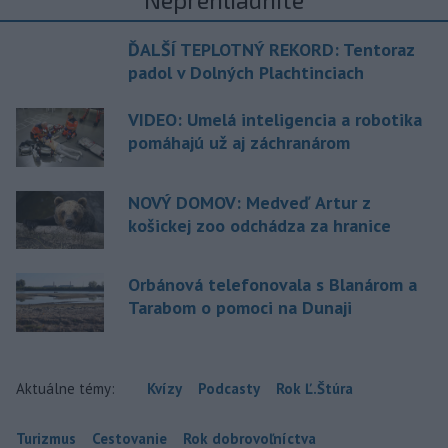
ĎALŠÍ TEPLOTNÝ REKORD: Tentoraz
padol v Dolných Plachtinciach
VIDEO: Umelá inteligencia a robotika
pomáhajú už aj záchranárom
NOVÝ DOMOV: Medveď Artur z
košickej zoo odchádza za hranice
Orbánová telefonovala s Blanárom a
Tarabom o pomoci na Dunaji
Aktuálne témy:
Kvízy
Podcasty
Rok Ľ.Štúra
Turizmus
Cestovanie
Rok dobrovoľníctva