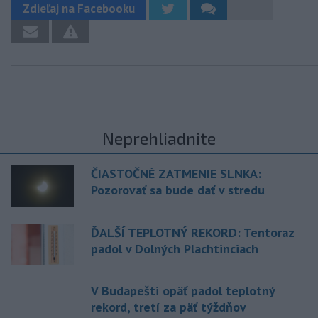
Zdieľaj na Facebooku
Neprehliadnite
ČIASTOČNÉ ZATMENIE SLNKA:
Pozorovať sa bude dať v stredu
ĎALŠÍ TEPLOTNÝ REKORD: Tentoraz
padol v Dolných Plachtinciach
V Budapešti opäť padol teplotný
rekord, tretí za päť týždňov