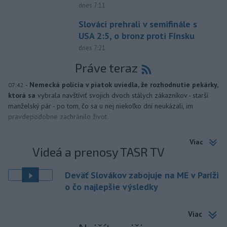
dnes 7:11
Slováci prehrali v semifinále s
USA 2:5, o bronz proti Fínsku
dnes 7:21
Práve teraz
-
Nemecká polícia v piatok uviedla, že rozhodnutie pekárky,
07:42
ktorá sa
vybrala navštíviť svojich dvoch stálych zákazníkov - starší
manželský pár - po tom, čo sa u nej niekoľko dní neukázali, im
pravdepodobne zachránilo život.
Viac
Videá a prenosy TASR TV
Deväť Slovákov zabojuje na ME v Paríži
o čo najlepšie výsledky
Viac