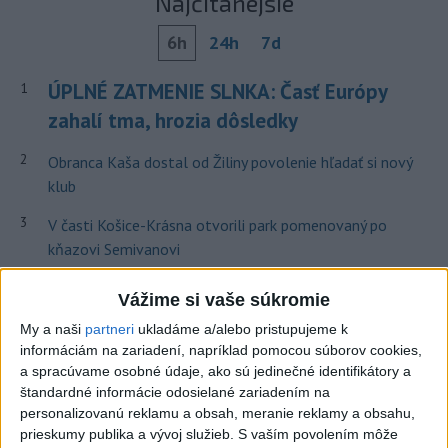
Najčítanejšie
6h
24h
7d
ÚPLNÉ ZATMENIE SLNKA: Časť Európy
1
zahalí tma, hrozia dôsledky
2
Obranca Kaša dostal od Žiliny povolenie hľadať si nový
klub
3
V časti Košice-Krásna otvorili park pomenovaný po
kňazovi Semivanovi
4
ČIASTOČNÉ ZATMENIE SLNKA: Pozorovať sa bude dať v
Vážime si vaše súkromie
stredu
My a naši
partneri
ukladáme a/alebo pristupujeme k
5
Kruhová križovatka v Poprade v smere z Hozelca bude
informáciám na zariadení, napríklad pomocou súborov cookies,
a spracúvame osobné údaje, ako sú jedinečné identifikátory a
hotová budúci rok
štandardné informácie odosielané zariadením na
6
Prešovský kraj vyzýva k využitiu bezplatného parkoviska v
personalizovanú reklamu a obsah, meranie reklamy a obsahu,
prieskumy publika a vývoj služieb.
S vaším povolením môže
Tatrách