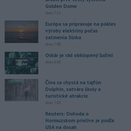
Golden Dome
dnes 7:15
Európa sa pripravuje na pokles
výroby elektriny počas
zatmenia Slnka
dnes 7:08
Oskár je rád obklopený ľuďmi
dnes 6:43
Čína sa chystá na tajfún
Dolphin, zatvára školy a
turistické atrakcie
dnes 7:03
Reuters: Dohoda o
Hormuzskom prielive je podľa
USA na dosah