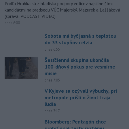
Podľa Hrabka sú z hľadiska podpory voličov najsilnejšími
kandidátmi na predsedu VÚC Majerský, Mazurek a Laššáková
(správa, PODCAST, VIDEO)
dnes 6:00
Sobota má byť jasná s teplotou
do 33 stupňov celzia
dnes 6:55
Šesťčlenná skupina ukončila
100-dňový pokus pre vesmírne
misie
dnes 7:05
V Kyjeve sa ozývali výbuchy, pri
metropole prišli o život traja
ľudia
dnes 7:17
Bloomberg: Pentagón chce
urobiť prvé testy systému