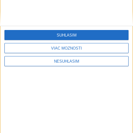
....
SÚHLASÍM
VIAC MOŽNOSTÍ
NESÚHLASÍM
....