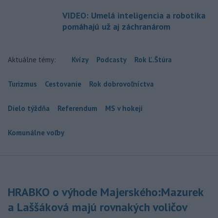
VIDEO: Umelá inteligencia a robotika
pomáhajú už aj záchranárom
Aktuálne témy:
Kvízy
Podcasty
Rok Ľ.Štúra
Turizmus
Cestovanie
Rok dobrovoľníctva
Dielo týždňa
Referendum
MS v hokeji
Komunálne voľby
HRABKO o výhode Majerského:Mazurek
a Laššáková majú rovnakých voličov