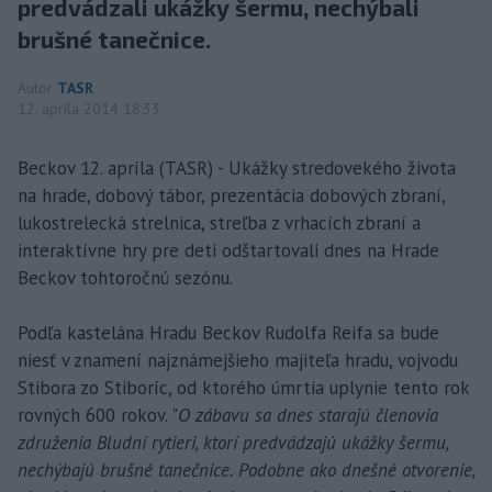
predvádzali ukážky šermu, nechýbali
brušné tanečnice.
Autor
TASR
12. apríla 2014 18:33
Beckov 12. apríla (TASR) - Ukážky stredovekého života
na hrade, dobový tábor, prezentácia dobových zbraní,
lukostrelecká strelnica, streľba z vrhacích zbraní a
interaktívne hry pre deti odštartovali dnes na Hrade
Beckov tohtoročnú sezónu.
Podľa kastelána Hradu Beckov Rudolfa Reifa sa bude
niesť v znamení najznámejšieho majiteľa hradu, vojvodu
Stibora zo Stiboríc, od ktorého úmrtia uplynie tento rok
rovných 600 rokov. "
O zábavu sa dnes starajú členovia
združenia Bludní rytieri, ktorí predvádzajú ukážky šermu,
nechýbajú brušné tanečnice. Podobne ako dnešné otvorenie,