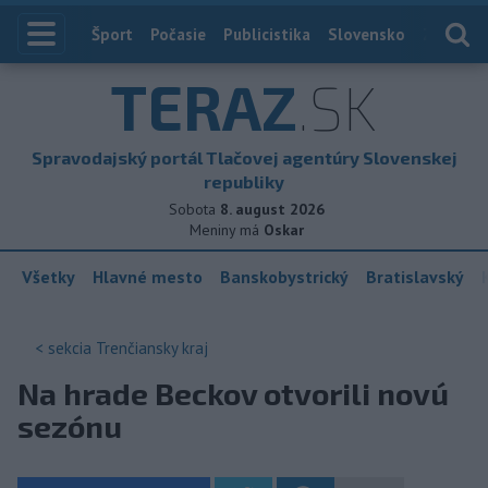
Index
Šport
Počasie
Publicistika
Slovensko
Zahranič
TERAZ
.SK
Spravodajský portál Tlačovej agentúry Slovenskej
republiky
Sobota
8. august 2026
Meniny má
Oskar
Všetky
Hlavné mesto
Banskobystrický
Bratislavský
< sekcia
Trenčiansky kraj
Na hrade Beckov otvorili novú
sezónu