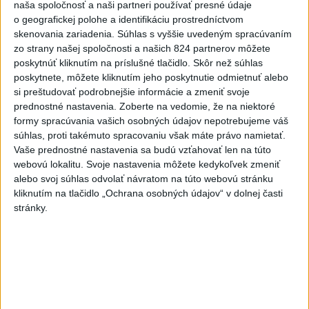
naša spoločnosť a naši partneri používať presné údaje
7
Historik Zajac: Územie Slovenska bolo jadrom poľsko-
o geografickej polohe a identifikáciu prostredníctvom
skenovania zariadenia. Súhlas s vyššie uvedeným spracúvaním
uhorských vzťahov
zo strany našej spoločnosti a našich 824 partnerov môžete
poskytnúť kliknutím na príslušné tlačidlo. Skôr než súhlas
Najnovšie správy na Teraz.sk
poskytnete, môžete kliknutím jeho poskytnutie odmietnuť alebo
si preštudovať podrobnejšie informácie a zmeniť svoje
Vyhlásenia
prednostné nastavenia.
Zoberte na vedomie, že na niektoré
formy spracúvania vašich osobných údajov nepotrebujeme váš
Priame prenosy z Národnej rady SR
súhlas, proti takémuto spracovaniu však máte právo namietať.
Vaše prednostné nastavenia sa budú vzťahovať len na túto
webovú lokalitu. Svoje nastavenia môžete kedykoľvek zmeniť
alebo svoj súhlas odvolať návratom na túto webovú stránku
Politika na sociálnych sieťach
kliknutím na tlačidlo „Ochrana osobných údajov“ v dolnej časti
stránky.
Zobraziť viac
Info
Najnovšie videá
Najsledovanejšie videá