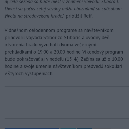
aj celá sezóna sa bude niesť v znamení vojvodu Stibora I.
Diváci sa počas celej sezóny môžu oboznámiť so spôsobom
života na stredovekom hrade,"
priblížil Reif.
V dnešnom celodennom programe sa návštevníkom
prihovoril vojvoda Stibor zo Stiboríc a úvodný deň
otvorenia hradu vyvrcholí dvoma večernými
prehliadkami o 19.00 a 20.00 hodine. Víkendový program
bude pokračovať aj v nedeľu (13. 4.). Začína sa už o 10.00
hodine a svoje umenie návštevníkom predvedú sokoliari
v štyroch vystúpeniach.