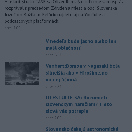
V relácii Štúdio TASR sa Oliver Remiaš o reforme samospráv
rozprával s predsedom Združenia miest a obcí Slovenska
Jozefom Božikom. Reláciu nájdete aj na YouTube a
podcastových platformách.
dnes 7:00
V nedeľu bude jasno alebo len
malá oblačnosť
dnes 6:14
Venhart:Bomba v Nagasaki bola
silnejšia ako v Hirošime,no
menej účinná
dnes 8:24
OTESTUJTE SA: Rozumiete
slovenským nárečiam? Tieto
slová vás potrápia
dnes 7:00
Slovensko čakajú astronomické