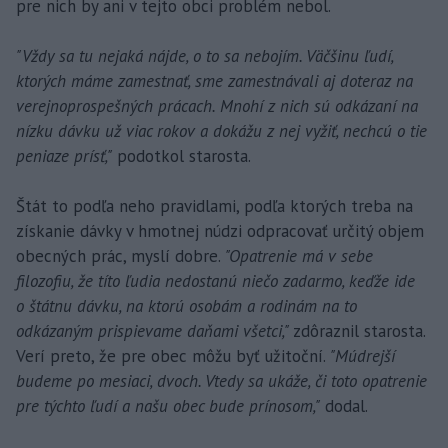
pre nich by ani v tejto obci problém nebol.
"Vždy sa tu nejaká nájde, o to sa nebojím. Väčšinu ľudí,
ktorých máme zamestnať, sme zamestnávali aj doteraz na
verejnoprospešných prácach. Mnohí z nich sú odkázaní na
nízku dávku už viac rokov a dokážu z nej vyžiť, nechcú o tie
peniaze prísť,"
podotkol starosta.
Štát to podľa neho pravidlami, podľa ktorých treba na
získanie dávky v hmotnej núdzi odpracovať určitý objem
obecných prác, myslí dobre.
"Opatrenie má v sebe
filozofiu, že títo ľudia nedostanú niečo zadarmo, keďže ide
o štátnu dávku, na ktorú osobám a rodinám na to
odkázaným prispievame daňami všetci,"
zdôraznil starosta.
Verí preto, že pre obec môžu byť užitoční.
"Múdrejší
budeme po mesiaci, dvoch. Vtedy sa ukáže, či toto opatrenie
pre týchto ľudí a našu obec bude prínosom,"
dodal.