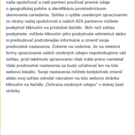
Najčítanejšie
naša spoločnosť a naši partneri používať presné údaje
o geografickej polohe a identifikáciu prostredníctvom
6h
24h
7d
skenovania zariadenia. Súhlas s vyššie uvedeným spracúvaním
zo strany našej spoločnosti a našich 824 partnerov môžete
DRÁMA V PARLAMENTE: Poslankyňa
1
poskytnúť kliknutím na príslušné tlačidlo. Skôr než súhlas
poskytnete, môžete kliknutím jeho poskytnutie odmietnuť alebo
hádzala do premiéra vajíčka
si preštudovať podrobnejšie informácie a zmeniť svoje
prednostné nastavenia.
Zoberte na vedomie, že na niektoré
2
SMRŤ V HORÁCH: V Západných Tatrách zomrel 76-ročný
formy spracúvania vašich osobných údajov nepotrebujeme váš
turista
súhlas, proti takémuto spracovaniu však máte právo namietať.
Vaše prednostné nastavenia sa budú vzťahovať len na túto
3
VEĽKÁ PREDPOVEĎ POČASIA: Extrémne horúčavy
webovú lokalitu. Svoje nastavenia môžete kedykoľvek zmeniť
ustúpili. Alebo žeby nie?
alebo svoj súhlas odvolať návratom na túto webovú stránku
kliknutím na tlačidlo „Ochrana osobných údajov“ v dolnej časti
4
Skončili ďalšie desiatky menších pôšt, samosprávam sa
stránky.
to nepáči
5
Festival Lovestream 2026 pokračuje, druhý deň zakončil
Robbie Williams
6
Prešov remizoval v domácom dueli 3. kola s Liptovským
Mikulášom