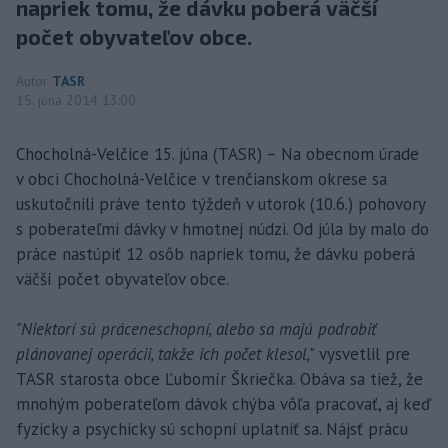
napriek tomu, že dávku poberá väčší
počet obyvateľov obce.
Autor
TASR
15. júna 2014 13:00
Chocholná-Velčice 15. júna (TASR) – Na obecnom úrade
v obci Chocholná-Velčice v trenčianskom okrese sa
uskutočnili práve tento týždeň v utorok (10.6.) pohovory
s poberateľmi dávky v hmotnej núdzi. Od júla by malo do
práce nastúpiť 12 osôb napriek tomu, že dávku poberá
väčší počet obyvateľov obce.
"Niektorí sú práceneschopní, alebo sa majú podrobiť
plánovanej operácii, takže ich počet klesol,"
vysvetlil pre
TASR starosta obce Ľubomír Škriečka. Obáva sa tiež, že
mnohým poberateľom dávok chýba vôľa pracovať, aj keď
fyzicky a psychicky sú schopní uplatniť sa. Nájsť prácu