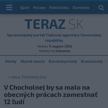
Index
Šport
Počasie
Publicistika
Slovensko
Zahranič
TERAZ
.SK
Spravodajský portál Tlačovej agentúry Slovenskej
republiky
Nedela
9. august 2026
Meniny má
Ľubomíra
Všetky
Hlavné mesto
Banskobystrický
Bratislavský
< sekcia
Trenčiansky kraj
V Chocholnej by sa malo na
obecných prácach zamestnať
12 ľudí