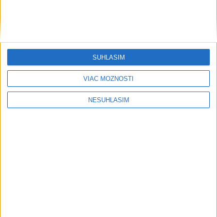
SÚHLASÍM
VIAC MOŽNOSTÍ
NESÚHLASÍM
....