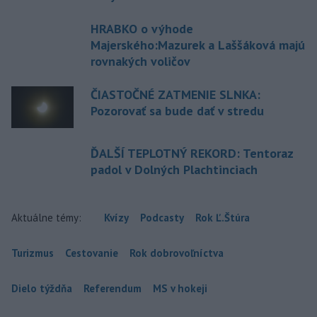
HRABKO o výhode
Majerského:Mazurek a Laššáková majú
rovnakých voličov
ČIASTOČNÉ ZATMENIE SLNKA:
Pozorovať sa bude dať v stredu
ĎALŠÍ TEPLOTNÝ REKORD: Tentoraz
padol v Dolných Plachtinciach
Aktuálne témy:
Kvízy
Podcasty
Rok Ľ.Štúra
Turizmus
Cestovanie
Rok dobrovoľníctva
Dielo týždňa
Referendum
MS v hokeji