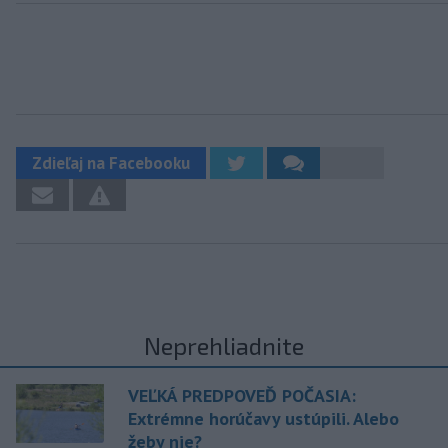
Zdieľaj na Facebooku
Neprehliadnite
VEĽKÁ PREDPOVEĎ POČASIA:
Extrémne horúčavy ustúpili. Alebo
žeby nie?