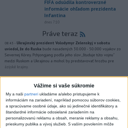
FIFA odsúdila kontroverzné
informácie ohľadom prezidenta
Infantina
dnes 7:10
Práve teraz
-
Ukrajinský prezident Volodymyr Zelenskyj v sobotu
08:43
uviedol, že do Ruska
bude nasadených 30.000 - 50.000 vojakov zo
Severnej Kórey. Pchjongjang podľa jeho slov „študuje túto vojnu“
medzi Ruskom a Ukrajinou a mohol by predstavovať hrozbu pre
ázijské krajiny.
Viac
Videá a prenosy TASR TV
Vážime si vaše súkromie
My a naši
partneri
ukladáme a/alebo pristupujeme k
Deväť Slovákov zabojuje na ME v Paríži
informáciám na zariadení, napríklad pomocou súborov cookies,
o čo najlepšie výsledky
a spracúvame osobné údaje, ako sú jedinečné identifikátory a
štandardné informácie odosielané zariadením na
personalizovanú reklamu a obsah, meranie reklamy a obsahu,
Viac
prieskumy publika a vývoj služieb.
S vaším povolením môže