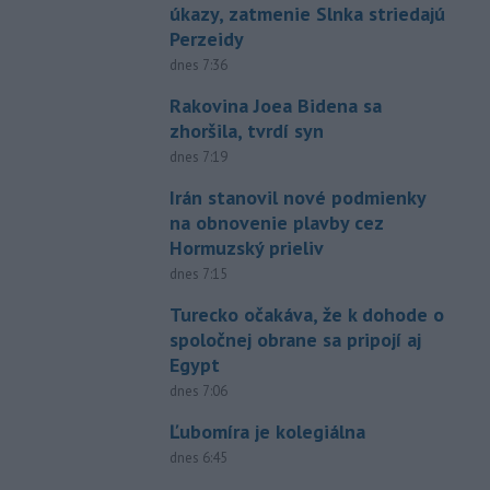
úkazy, zatmenie Slnka striedajú
Perzeidy
dnes 7:36
Rakovina Joea Bidena sa
zhoršila, tvrdí syn
dnes 7:19
Irán stanovil nové podmienky
na obnovenie plavby cez
Hormuzský prieliv
dnes 7:15
Turecko očakáva, že k dohode o
spoločnej obrane sa pripojí aj
Egypt
dnes 7:06
Ľubomíra je kolegiálna
dnes 6:45