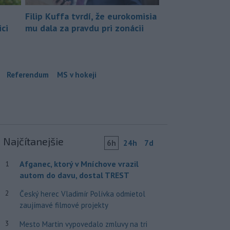
Filip Kuffa tvrdí, že eurokomisia
ci
mu dala za pravdu pri zonácii
Referendum
MS v hokeji
Najčítanejšie
6h
24h
7d
Afganec, ktorý v Mníchove vrazil
1
autom do davu, dostal TREST
2
Český herec Vladimír Polívka odmietol
zaujímavé filmové projekty
3
Mesto Martin vypovedalo zmluvy na tri