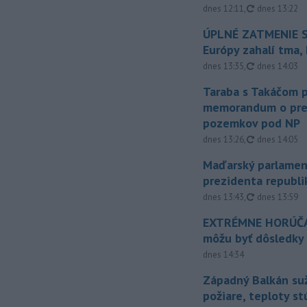
aktualizovan
dnes 12:11
,
dnes 13:22
ÚPLNÉ ZATMENIE S
Európy zahalí tma,
aktualizovan
dnes 13:35
,
dnes 14:03
Taraba s Takáčom p
memorandum o pr
pozemkov pod NP
aktualizovan
dnes 13:26
,
dnes 14:05
Maďarský parlamen
prezidenta republi
aktualizovan
dnes 13:43
,
dnes 13:59
EXTRÉMNE HORÚČA
môžu byť dôsledky
dnes 14:34
Západný Balkán suž
požiare, teploty st