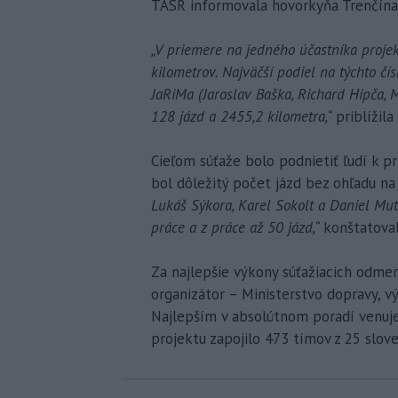
TASR informovala hovorkyňa Trenčína 
„V priemere na jedného účastníka proje
kilometrov. Najväčší podiel na týchto č
JaRiMa (Jaroslav Baška, Richard Hipča, M
128 jázd a 2455,2 kilometra,“
priblížil
Cieľom súťaže bolo podnietiť ľudí k p
bol dôležitý počet jázd bez ohľadu n
Lukáš Sýkora, Karel Sokolt a Daniel Mut
práce a z práce až 50 jázd,“
konštatova
Za najlepšie výkony súťažiacich odmen
organizátor – Ministerstvo dopravy, v
Najlepším v absolútnom poradí venuje
projektu zapojilo 473 tímov z 25 slov