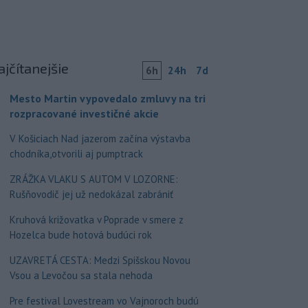
ajčítanejšie
6h
24h
7d
Mesto Martin vypovedalo zmluvy na tri
rozpracované investičné akcie
V Košiciach Nad jazerom začína výstavba
chodníka,otvorili aj pumptrack
ZRÁŽKA VLAKU S AUTOM V LOZORNE:
Rušňovodič jej už nedokázal zabrániť
Kruhová križovatka v Poprade v smere z
Hozelca bude hotová budúci rok
UZAVRETÁ CESTA: Medzi Spišskou Novou
Vsou a Levočou sa stala nehoda
Pre festival Lovestream vo Vajnoroch budú