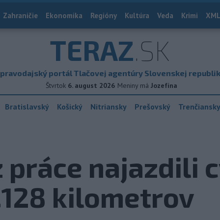
Zahraničie
Ekonomika
Regióny
Kultúra
Veda
Krimi
XML
TERAZ
.SK
pravodajský portál Tlačovej agentúry Slovenskej republi
Štvrtok
6. august 2026
Meniny má
Jozefína
Bratislavský
Košický
Nitriansky
Prešovský
Trenčiansk
 práce najazdili c
.128 kilometrov