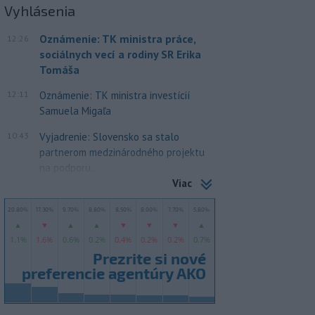
Vyhlásenia
Oznámenie: TK ministra práce,
12:26
sociálnych vecí a rodiny SR Erika
Tomáša
12:11
Oznámenie: TK ministra investícií
Samuela Migaľa
10:43
Vyjadrenie: Slovensko sa stalo
partnerom medzinárodného projektu
na podporu...
Viac