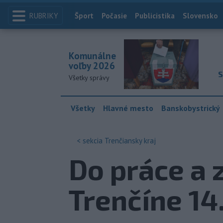
RUBRIKY
Index
Šport
Počasie
Publicistika
Slovensko
Komunálne
voľby 2026
S
Všetky správy
Všetky
Hlavné mesto
Banskobystrický
< sekcia
Trenčiansky kraj
Do práce a z
Trenčíne 14