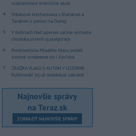
rozpracované investičné akcie
4
Orbánová telefonovala s Blanárom a
Tarabom o pomoci na Dunaji
5
V Košiciach Nad jazerom začína výstavba
chodníka,otvorili aj pumptrack
6
Predstavitelia Mladého Hlasu podali
trestné oznámenie na I. Korčoka
7
ZRÁŽKA VLAKU S AUTOM V LOZORNE:
Rušňovodič jej už nedokázal zabrániť
Najnovšie správy
na Teraz.sk
ZOBRAZIŤ NAJNOVŠIE SPRÁVY