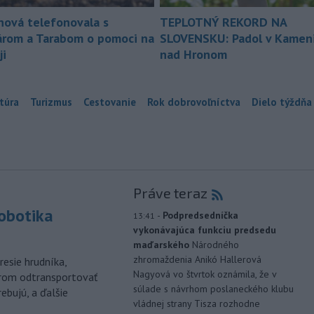
nová telefonovala s
TEPLOTNÝ REKORD NA
árom a Tarabom o pomoci na
SLOVENSKU: Padol v Kameni
ji
nad Hronom
túra
Turizmus
Cestovanie
Rok dobrovoľníctva
Dielo týždňa
Práve teraz
robotika
-
Podpredsedníčka
13:41
vykonávajúca funkciu predsedu
maďarského
Národného
zhromaždenia Anikó Hallerová
esie hrudníka,
Nagyová vo štvrtok oznámila, že v
árom odtransportovať
súlade s návrhom poslaneckého klubu
ebujú, a ďalšie
vládnej strany Tisza rozhodne