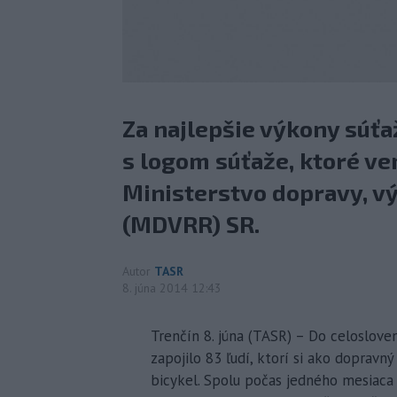
Za najlepšie výkony súť
s logom súťaže, ktoré ve
Ministerstvo dopravy, v
(MDVRR) SR.
Autor
TASR
8. júna 2014 12:43
Trenčín 8. júna (TASR) – Do celoslove
zapojilo 83 ľudí, ktorí si ako dopravn
bicykel. Spolu počas jedného mesiaca a