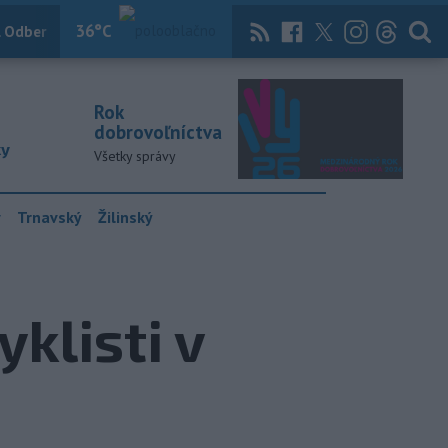
36
°C
 Odber
Knihy
Útulkovo
Magazín
News Now
Archív
TASR
Rok
dobrovoľníctva
ky
Všetky správy
y
Trnavský
Žilinský
yklisti v