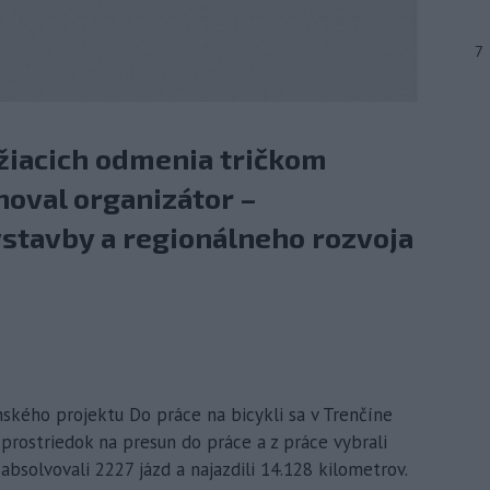
7
ažiacich odmenia tričkom
noval organizátor –
ýstavby a regionálneho rozvoja
nského projektu Do práce na bicykli sa v Trenčíne
ý prostriedok na presun do práce a z práce vybrali
bsolvovali 2227 jázd a najazdili 14.128 kilometrov.