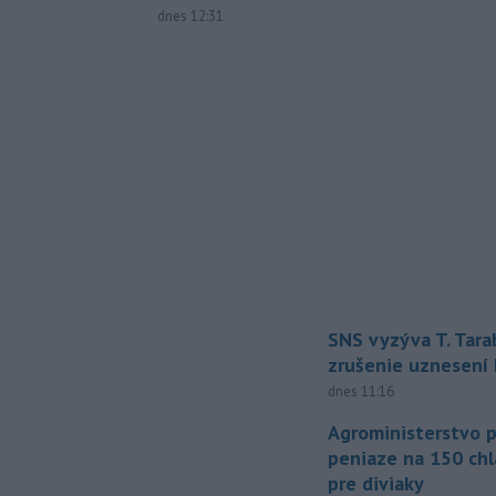
dnes 12:31
SNS vyzýva T. Tara
zrušenie uznesení
dnes 11:16
Agroministerstvo 
peniaze na 150 chl
pre diviaky