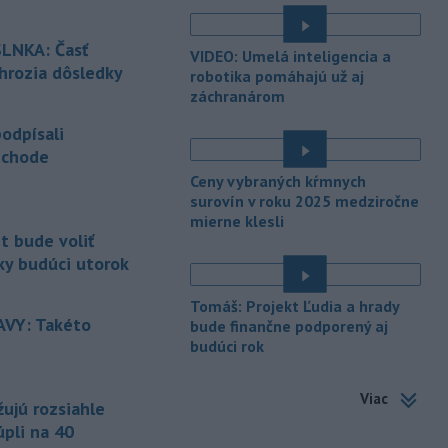
é
dievča a jej 37-ročnú matku.
LNKA: Časť
VIDEO: Umelá inteligencia a
-
Severná Kórea vo štvrtok
11:29
 hrozia dôsledky
robotika pomáhajú už aj
odpálila najmenej jeden
záchranárom
é
neidentifikovaný
projektil smerom k
Japonskému moru, uviedla
odpísali
juhokórejská armáda.
echode
-
Island si v prípade obnovenia
Ceny vybraných kŕmnych
10:31
rokovaní o vstupe do Európskej
surovín v roku 2025 medziročne
é
mierne klesli
únie chce zachovať suverénnu
t bude voliť
kontrolu nad všetkým rybolovom.
ky budúci utorok
-
Väčšina Poliakov po roku vo
09:52
é
funkcii hodnotí pôsobenie
Tomáš: Projekt Ľudia a hrady
prezidenta Karola Nawrockého
VY: Takéto
bude finančne podporený aj
pozitívne.
budúci rok
-
Končiaci kolumbijský
09:15
Viac
minister obrany Pedro Sánchez v
ujú rozsiahle
stredu
vystríhal pred možnými
úpli na 40
teroristickými činmi počas inaugurácie