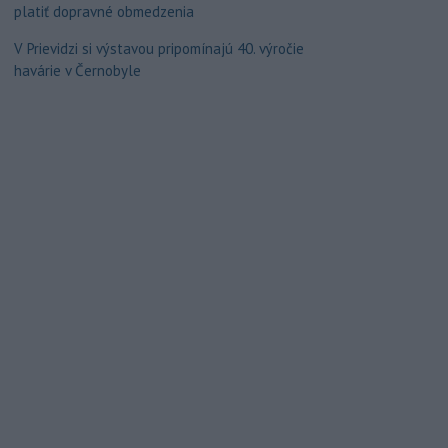
platiť dopravné obmedzenia
V Prievidzi si výstavou pripomínajú 40. výročie
havárie v Černobyle