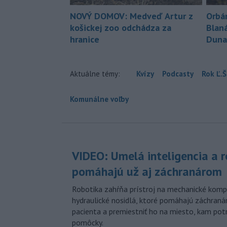
NOVÝ DOMOV: Medveď Artur z
Orbá
košickej zoo odchádza za
Blan
hranice
Duna
Aktuálne témy:
Kvízy
Podcasty
Rok Ľ.Š
Komunálne voľby
VIDEO: Umelá inteligencia a 
pomáhajú už aj záchranárom
Robotika zahŕňa prístroj na mechanické kompr
hydraulické nosidlá, ktoré pomáhajú záchran
pacienta a premiestniť ho na miesto, kam potr
pomôcky.