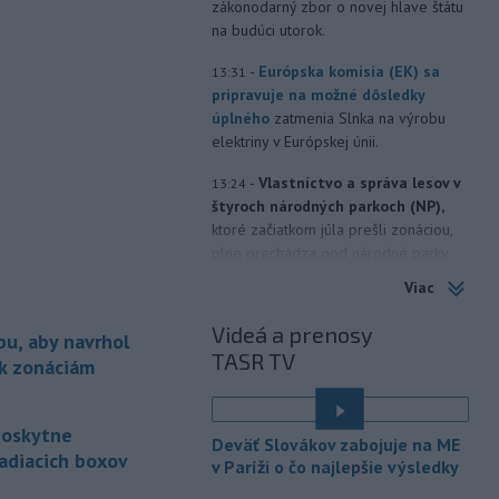
zákonodarný zbor o novej hlave štátu
na budúci utorok.
-
Európska komisia (EK) sa
13:31
pripravuje na možné dôsledky
úplného
zatmenia Slnka na výrobu
elektriny v Európskej únii.
-
Vlastníctvo a správa lesov v
13:24
štyroch národných parkoch (NP),
ktoré začiatkom júla prešli zonáciou,
plne prechádza pod národné parky.
Viac
-
Hasiči aj vo štvrtok
12:57
pokračujú v boji s rozsiahlymi
Videá a prenosy
bu, aby navrhol
lesnými požiarmi
na západnom
TASR TV
Balkáne, kde v týchto dňoch horúčavy
 k zonáciám
dosahujú až 40 stupňov Celzia.
-
Nemecký súd vo štvrtok
12:12
poskytne
Deväť Slovákov zabojuje na ME
udelil doživotný trest Afgancovi,
adiacich boxov
v Paríži o čo najlepšie výsledky
ktorý
minulý rok autom vrazil do davu
ľudí v Mníchove a zabil dvojročné