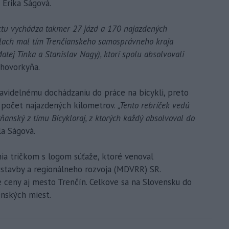
Erika Ságová.
ktu vychádza takmer 27 jázd a 170 najazdených
íslach mal tím Trenčianskeho samosprávneho kraja
atej Tinka a Stanislav Nagy), ktorí spolu absolvovali
a hovorkyňa.
ravidelnému dochádzaniu do práce na bicykli, preto
a počet najazdených kilometrov.
„Tento rebríček vedú
ňanský z tímu Bicykloraj, z ktorých každý absolvoval do
la Ságová.
ia tričkom s logom súťaže, ktoré venoval
ýstavby a regionálneho rozvoja (MDVRR) SR.
 ceny aj mesto Trenčín. Celkove sa na Slovensku do
enských miest.