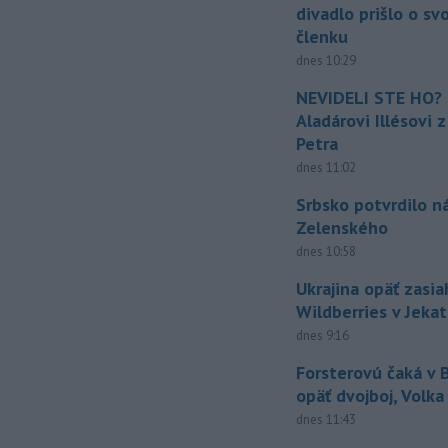
divadlo prišlo o sv
členku
dnes 10:29
NEVIDELI STE HO? 
Aladárovi Illésovi 
Petra
dnes 11:02
Srbsko potvrdilo n
Zelenského
dnes 10:58
Ukrajina opäť zasia
Wildberries v Jeka
dnes 9:16
Forsterovú čaká v
opäť dvojboj, Volka
dnes 11:43