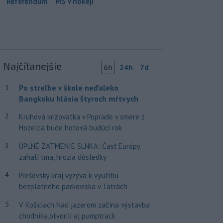
Referendum
MS v hokeji
Najčítanejšie
6h
24h
7d
Po streľbe v škole neďaleko
1
Bangkoku hlásia štyroch mŕtvych
2
Kruhová križovatka v Poprade v smere z
Hozelca bude hotová budúci rok
3
ÚPLNÉ ZATMENIE SLNKA: Časť Európy
zahalí tma, hrozia dôsledky
4
Prešovský kraj vyzýva k využitiu
bezplatného parkoviska v Tatrách
5
V Košiciach Nad jazerom začína výstavba
chodníka,otvorili aj pumptrack