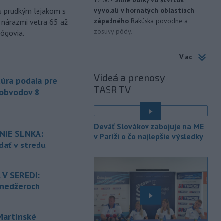
-
Silné búrky vo štvrtok
12:00
s prudkým lejakom s
vyvolali v hornatých oblastiach
západného
Rakúska povodne a
 nárazmi vetra 65 až
zosuvy pôdy.
lógovia.
-
Slovenský
11:51
Viac
hydrometeorologický ústav (SHMÚ)
varuje v piatok
pred búrkami vo
Videá a prenosy
úra podala pre
viacerých okresoch stredného a
TASR TV
východného Slovenska. Vydal preto
 obvodov 8
výstrahu prvého stupňa.
-
Ministerstvo vnútra (MV) SR
11:18
Deväť Slovákov zabojuje na ME
požiada Národný bezpečnostný
úrad
NIE SLNKA:
v Paríži o čo najlepšie výsledky
(NBÚ) o nezávislé odborné posúdenie
dať v stredu
dodaných radarových zariadení, ktoré
sú v pilotnej prevádzke.
 V SEREDI:
-
Pre pretrvávajúce sucho,
11:03
ínedžeroch
horúčavy a nedostatok pitnej vody
boli do odvolania vyhlásené
mimoriadne situácie v obciach Nižný
artinské
Čaj a Vyšný Čaj v okrese Košice-okolie.