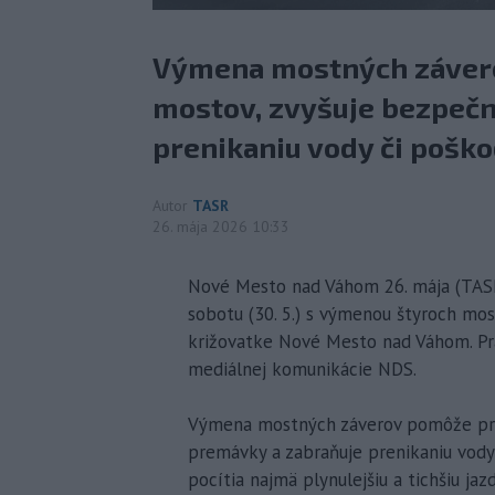
Výmena mostných závero
mostov, zvyšuje bezpečn
prenikaniu vody či poško
Autor
TASR
26. mája 2026 10:33
Nové Mesto nad Váhom 26. mája (TASR)
sobotu (30. 5.) s výmenou štyroch mos
križovatke Nové Mesto nad Váhom. Prá
mediálnej komunikácie NDS.
Výmena mostných záverov pomôže pred
premávky a zabraňuje prenikaniu vody
pocítia najmä plynulejšiu a tichšiu jazd