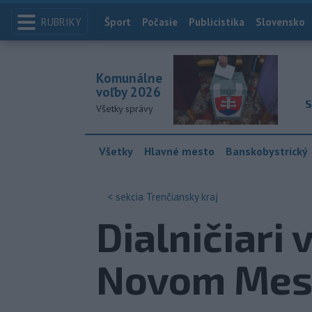
RUBRIKY
Index
Šport
Počasie
Publicistika
Slovensko
Komunálne
voľby 2026
S
Všetky správy
Všetky
Hlavné mesto
Banskobystrický
< sekcia
Trenčiansky kraj
Dialničiari
Novom Mes