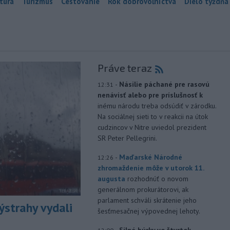
túra
Turizmus
Cestovanie
Rok dobrovoľníctva
Dielo týždňa
Práve teraz
-
Násilie páchané pre rasovú
12:31
nenávisť alebo pre príslušnosť k
inému národu treba odsúdiť v zárodku.
Na sociálnej sieti to v reakcii na útok
cudzincov v Nitre uviedol prezident
SR Peter Pellegrini.
-
Maďarské Národné
12:26
zhromaždenie môže v utorok 11.
augusta
rozhodnúť o novom
generálnom prokurátorovi, ak
parlament schváli skrátenie jeho
ýstrahy vydali
šesťmesačnej výpovednej lehoty.