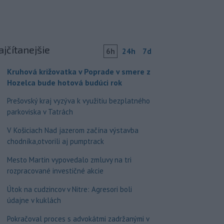
ajčítanejšie
6h
24h
7d
Kruhová križovatka v Poprade v smere z
Hozelca bude hotová budúci rok
Prešovský kraj vyzýva k využitiu bezplatného
parkoviska v Tatrách
V Košiciach Nad jazerom začína výstavba
chodníka,otvorili aj pumptrack
Mesto Martin vypovedalo zmluvy na tri
rozpracované investičné akcie
Útok na cudzincov v Nitre: Agresori boli
údajne v kuklách
Pokračoval proces s advokátmi zadržanými v