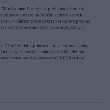
30. mája ráno. Práce budú prebiehať v štyroch
de doprava v smere na Trenčín vedená v dvoch
ovisku. V ďalších dvoch etapách sa opravy presunú
rava rovnako vedená v dvoch zúžených jazdných
nice D1 krátkodobo prinesú dopravné obmedzenia,
fort jazdy, čo vodiči ocenia najmä v dlhodobom
tavenstva a prevádzkový riaditeľ NDS Rastislav