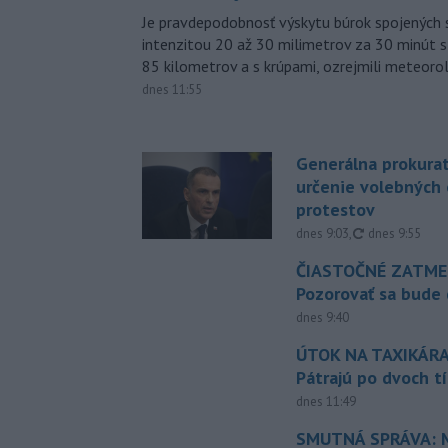
Je pravdepodobnosť výskytu búrok spojených 
intenzitou 20 až 30 milimetrov za 30 minút s
85 kilometrov a s krúpami, ozrejmili meteoro
dnes 11:55
Generálna prokurat
určenie volebných
protestov
aktualizované
dnes 9:03
,
dnes 9:55
ČIASTOČNÉ ZATME
Pozorovať sa bude 
dnes 9:40
ÚTOK NA TAXIKÁRA
Pátrajú po dvoch t
dnes 11:49
SMUTNÁ SPRÁVA: M