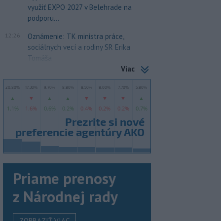
využiť EXPO 2027 v Belehrade na
podporu...
12:26
Oznámenie: TK ministra práce,
sociálnych vecí a rodiny SR Erika
Tomáša
Viac
Priame prenosy
z Národnej rady
ZOBRAZIŤ VIAC