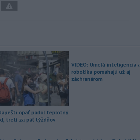
VIDEO: Umelá inteligencia 
robotika pomáhajú už aj
záchranárom
dapešti opäť padol teplotný
d, tretí za päť týždňov