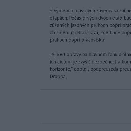
S výmenou mostných záverov sa začne 
etapách. Počas prvých dvoch etáp bu
zúžených jazdných pruhoch popri prac
do smeru na Bratislavu, kde bude dop
pruhoch popri pracovisku.
„Aj keď opravy na hlavnom ťahu diaľ
ich cieľom je zvýšiť bezpečnosť a kom
horizonte,“ doplnil podpredseda preds
Droppa.