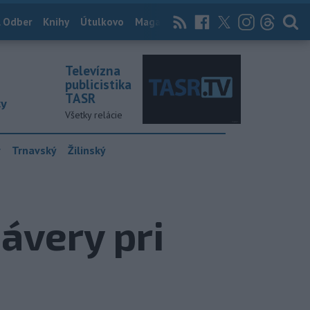
 Odber
Knihy
Útulkovo
Magazín
News Now
Archív
TASR
Televízna
publicistika
TASR
ky
Všetky relácie
y
Trnavský
Žilinský
ávery pri