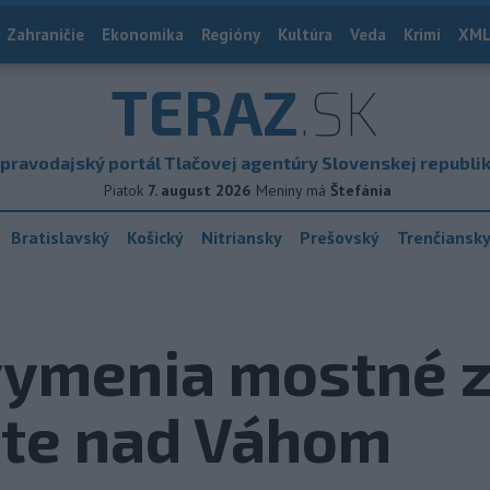
Zahraničie
Ekonomika
Regióny
Kultúra
Veda
Krimi
XML
TERAZ
.SK
pravodajský portál Tlačovej agentúry Slovenskej republi
Piatok
7. august 2026
Meniny má
Štefánia
Bratislavský
Košický
Nitriansky
Prešovský
Trenčiansk
 vymenia mostné z
te nad Váhom