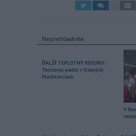
Neprehliadnite
ĎALŠÍ TEPLOTNÝ REKORD:
Tentoraz padol v Dolných
Plachtinciach
V Bu
rekor