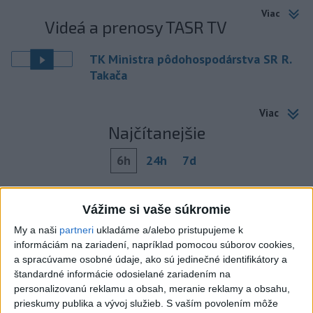
Viac
Videá a prenosy TASR TV
TK Ministra pôdohospodárstva SR R.
Takača
Viac
Najčítanejšie
6h
24h
7d
Český herec Vladimír Polívka odmietol
1
Vážime si vaše súkromie
zaujímavé filmové projekty
My a naši
partneri
ukladáme a/alebo pristupujeme k
2
Predstavitelia Mladého Hlasu podali trestné oznámenie
informáciám na zariadení, napríklad pomocou súborov cookies,
na I. Korčoka
a spracúvame osobné údaje, ako sú jedinečné identifikátory a
štandardné informácie odosielané zariadením na
3
Mesto Martin vypovedalo zmluvy na tri rozpracované
personalizovanú reklamu a obsah, meranie reklamy a obsahu,
investičné akcie
prieskumy publika a vývoj služieb.
S vaším povolením môže