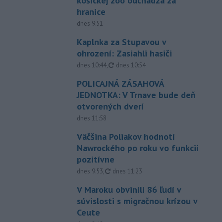
košickej zoo odchádza za
hranice
dnes 9:51
Kaplnka za Stupavou v
ohrození: Zasiahli hasiči
aktualizované
dnes 10:44
,
dnes 10:54
POLICAJNÁ ZÁSAHOVÁ
JEDNOTKA: V Trnave bude deň
otvorených dverí
dnes 11:58
Väčšina Poliakov hodnotí
Nawrockého po roku vo funkcii
pozitívne
aktualizované
dnes 9:53
,
dnes 11:23
V Maroku obvinili 86 ľudí v
súvislosti s migračnou krízou v
Ceute