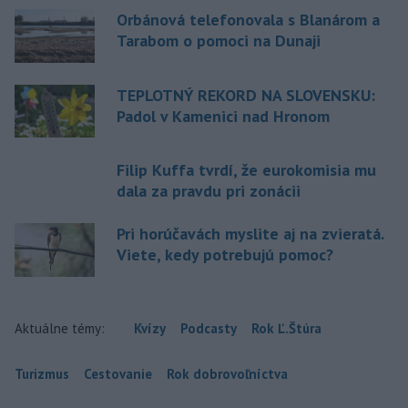
Orbánová telefonovala s Blanárom a
Tarabom o pomoci na Dunaji
TEPLOTNÝ REKORD NA SLOVENSKU:
Padol v Kamenici nad Hronom
Filip Kuffa tvrdí, že eurokomisia mu
dala za pravdu pri zonácii
Pri horúčavách myslite aj na zvieratá.
Viete, kedy potrebujú pomoc?
Aktuálne témy:
Kvízy
Podcasty
Rok Ľ.Štúra
Turizmus
Cestovanie
Rok dobrovoľníctva