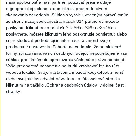
naša spoločnosť a naši partneri používať presné údaje
4
V Košiciach Nad jazerom začína výstavba
o geografickej polohe a identifikáciu prostredníctvom
chodníka,otvorili aj pumptrack
skenovania zariadenia. Súhlas s vyššie uvedeným spracúvaním
zo strany našej spoločnosti a našich 824 partnerov môžete
5
ZRÁŽKA VLAKU S AUTOM V LOZORNE: Rušňovodič jej
poskytnúť kliknutím na príslušné tlačidlo. Skôr než súhlas
už nedokázal zabrániť
poskytnete, môžete kliknutím jeho poskytnutie odmietnuť alebo
si preštudovať podrobnejšie informácie a zmeniť svoje
6
Kruhová križovatka v Poprade v smere z Hozelca bude
prednostné nastavenia.
Zoberte na vedomie, že na niektoré
hotová budúci rok
formy spracúvania vašich osobných údajov nepotrebujeme váš
súhlas, proti takémuto spracovaniu však máte právo namietať.
7
UZAVRETÁ CESTA: Medzi Spišskou Novou Vsou a
Vaše prednostné nastavenia sa budú vzťahovať len na túto
Levočou sa stala nehoda
webovú lokalitu. Svoje nastavenia môžete kedykoľvek zmeniť
alebo svoj súhlas odvolať návratom na túto webovú stránku
kliknutím na tlačidlo „Ochrana osobných údajov“ v dolnej časti
Najnovšie správy na Teraz.sk
stránky.
Vyhlásenia
Priame prenosy z Národnej rady SR