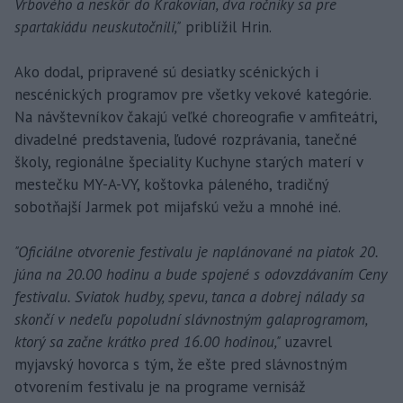
Vrbového a neskôr do Krakovian, dva ročníky sa pre
spartakiádu neuskutočnili,"
priblížil Hrin.
Ako dodal, pripravené sú desiatky scénických i
nescénických programov pre všetky vekové kategórie.
Na návštevníkov čakajú veľké choreografie v amfiteátri,
divadelné predstavenia, ľudové rozprávania, tanečné
školy, regionálne špeciality Kuchyne starých materí v
mestečku MY-A-VY, koštovka páleného, tradičný
sobotňajší Jarmek pot mijafskú vežu a mnohé iné.
"Oficiálne otvorenie festivalu je naplánované na piatok 20.
júna na 20.00 hodinu a bude spojené s odovzdávaním Ceny
festivalu. Sviatok hudby, spevu, tanca a dobrej nálady sa
skončí v nedeľu popoludní slávnostným galaprogramom,
ktorý sa začne krátko pred 16.00 hodinou,"
uzavrel
myjavský hovorca s tým, že ešte pred slávnostným
otvorením festivalu je na programe vernisáž