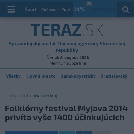
31
°C
Index
Šport
Počasie
Publicistika
Slovensko
Zahranič
TERAZ
.SK
Spravodajský portál Tlačovej agentúry Slovenskej
republiky
Štvrtok
6. august 2026
Meniny má
Jozefína
Všetky
Hlavné mesto
Banskobystrický
Bratislavský
< sekcia
Trenčiansky kraj
Folklórny festival Myjava 2014
privíta vyše 1400 účinkujúcich