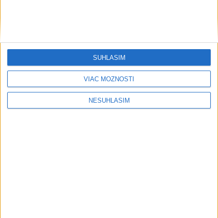
....
SÚHLASÍM
VIAC MOŽNOSTÍ
NESÚHLASÍM
....