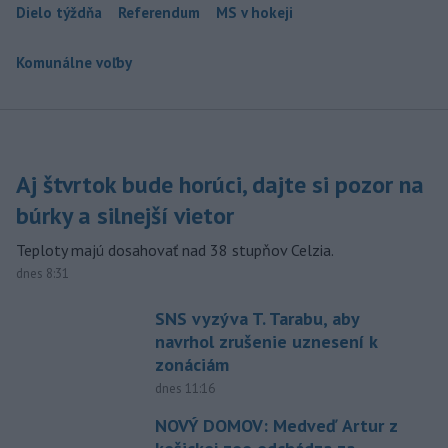
Dielo týždňa
Referendum
MS v hokeji
Komunálne voľby
Aj štvrtok bude horúci, dajte si pozor na
búrky a silnejší vietor
Teploty majú dosahovať nad 38 stupňov Celzia.
dnes 8:31
SNS vyzýva T. Tarabu, aby
navrhol zrušenie uznesení k
zonáciám
dnes 11:16
NOVÝ DOMOV: Medveď Artur z