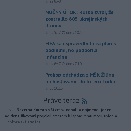
dnes 8:48
NOČNÝ ÚTOK: Rusko tvrdí, že
zostrelilo 605 ukrajinských
dronov
aktualizované
dnes 9:37
,
dnes 10:35
FIFA sa ospravedlnila za plán s
podielmi, no podporila
Infantina
aktualizované
dnes 6:47
,
dnes 7:10
Prokop odchádza z MŠK Žilina
na hosťovanie do Interu Turku
dnes 10:13
Práve teraz
-
Severná Kórea vo štvrtok odpálila najmenej jeden
11:29
neidentifikovaný
projektil smerom k Japonskému moru, uviedla
juhokórejská armáda.