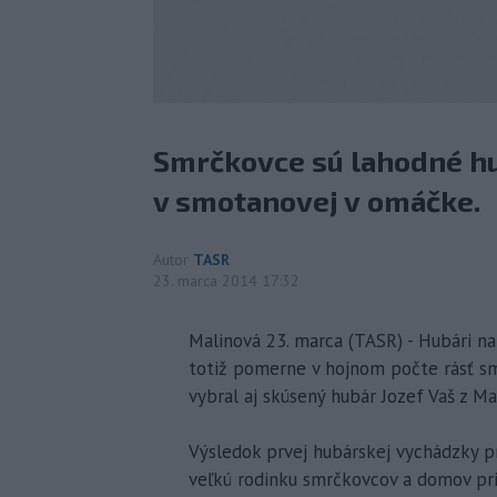
Smrčkovce sú lahodné hub
v smotanovej v omáčke.
Autor
TASR
23. marca 2014 17:32
Malinová 23. marca (TASR) - Hubári na 
totiž pomerne v hojnom počte rásť sm
vybral aj skúsený hubár Jozef Vaš z Ma
Výsledok prvej hubárskej vychádzky pr
veľkú rodinku smrčkovcov a domov prin