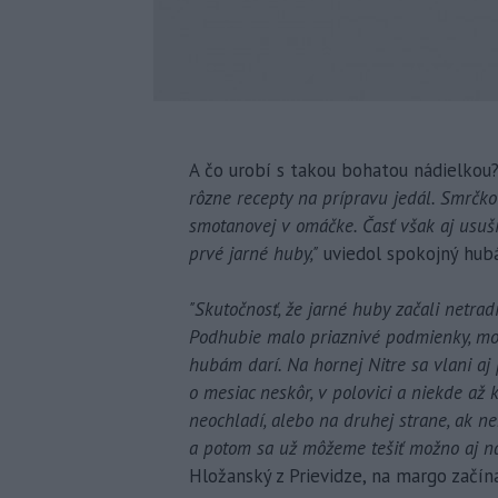
A čo urobí s takou bohatou nádielkou
rôzne recepty na prípravu jedál. Smrčko
smotanovej v omáčke. Časť však aj usuš
prvé jarné huby,"
uviedol spokojný hubá
"Skutočnosť, že jarné huby začali netrad
Podhubie malo priaznivé podmienky, mohl
hubám darí. Na hornej Nitre sa vlani aj
o mesiac neskôr, v polovici a niekde až 
neochladí, alebo na druhej strane, ak ne
a potom sa už môžeme tešiť možno aj na
Hložanský z Prievidze, na margo začín