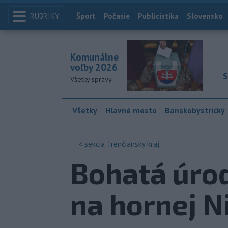
RUBRIKY
Index
Šport
Počasie
Publicistika
Slovensko
Komunálne
voľby 2026
S
Všetky správy
Všetky
Hlavné mesto
Banskobystrický
< sekcia
Trenčiansky kraj
Bohatá úro
na hornej N