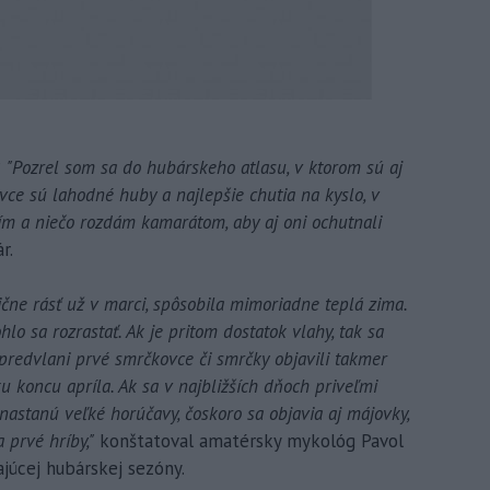
?
"Pozrel som sa do hubárskeho atlasu, v ktorom sú aj
vce sú lahodné huby a najlepšie chutia na kyslo, v
ím a niečo rozdám kamarátom, aby aj oni ochutnali
r.
ične rásť už v marci, spôsobila mimoriadne teplá zima.
o sa rozrastať. Ak je pritom dostatok vlahy, tak sa
 predvlani prvé smrčkovce či smrčky objavili takmer
ku koncu apríla. Ak sa v najbližších dňoch priveľmi
nastanú veľké horúčavy, čoskoro sa objavia aj májovky,
 prvé hríby,"
konštatoval amatérsky mykológ Pavol
ajúcej hubárskej sezóny.