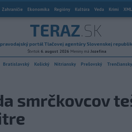
Zahraničie
Ekonomika
Regióny
Kultúra
Veda
Krimi
XML
TERAZ
.SK
pravodajský portál Tlačovej agentúry Slovenskej republi
Štvrtok
6. august 2026
Meniny má
Jozefína
Bratislavský
Košický
Nitriansky
Prešovský
Trenčiansk
da smrčkovcov te
itre