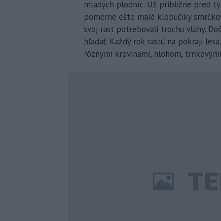
mladých plodníc. Už približne pred týž
pomerne ešte malé klobúčiky smrčkov. 
svoj rast potrebovali trochu vlahy. Do
hľadať. Každý rok rastú na pokraji lesa
rôznymi krovinami, hlohom, trnkovými 