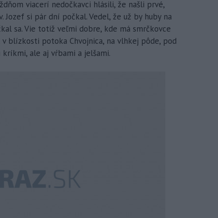
dňom viacerí nedočkavci hlásili, že našli prvé,
Jozef si pár dní počkal. Vedel, že už by huby na
čkal sa. Vie totiž veľmi dobre, kde má smrčkovce
, v blízkosti potoka Chvojnica, na vlhkej pôde, pod
kríkmi, ale aj vŕbami a jelšami.