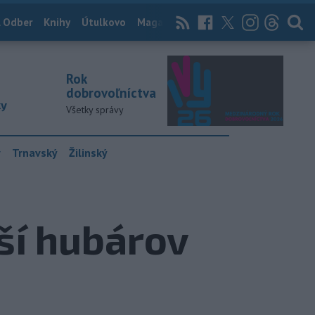
 Odber
Knihy
Útulkovo
Magazín
News Now
Archív
TASR
Rok
dobrovoľníctva
ky
Všetky správy
y
Trnavský
Žilinský
ší hubárov