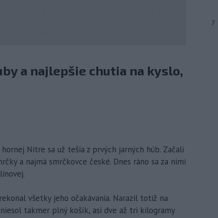
7
y a najlepšie chutia na kyslo,
hornej Nitre sa už tešia z prvých jarných húb. Začali
rčky a najmä smrčkovce české. Dnes ráno sa za nimi
linovej.
ekonal všetky jeho očakávania. Narazil totiž na
iesol takmer plný košík, asi dve až tri kilogramy