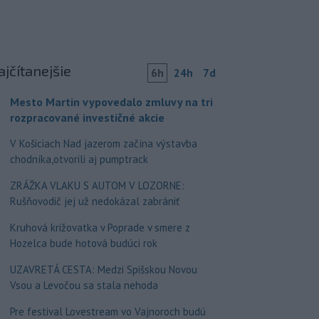
ajčítanejšie
6h
24h
7d
Mesto Martin vypovedalo zmluvy na tri
rozpracované investičné akcie
V Košiciach Nad jazerom začína výstavba
chodníka,otvorili aj pumptrack
ZRÁŽKA VLAKU S AUTOM V LOZORNE:
Rušňovodič jej už nedokázal zabrániť
Kruhová križovatka v Poprade v smere z
Hozelca bude hotová budúci rok
UZAVRETÁ CESTA: Medzi Spišskou Novou
Vsou a Levočou sa stala nehoda
Pre festival Lovestream vo Vajnoroch budú