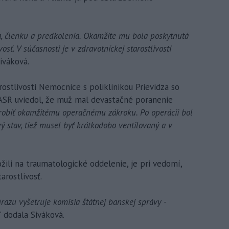
, členku a predkolenia. Okamžite mu bola poskytnutá
osť. V súčasnosti je v zdravotníckej starostlivosti
iváková.
stlivosti Nemocnice s poliklinikou Prievidza so
TASR uviedol, že muž mal devastačné poranenie
robiť okamžitému operačnému zákroku. Po operácii bol
ý stav, tiež musel byť krátkodobo ventilovaný a v
ili na traumatologické oddelenie, je pri vedomí,
arostlivosť.
razu vyšetruje komisia štátnej banskej správy -
"
dodala Siváková.