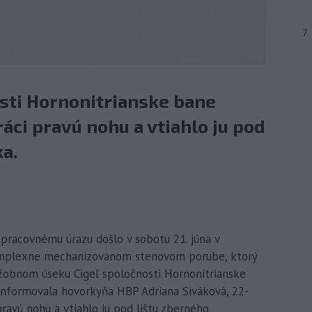
7
ti Hornonitrianske bane
ráci pravú nohu a vtiahlo ju pod
a.
 pracovnému úrazu došlo v sobotu 21. júna v
omplexne mechanizovanom stenovom porube, ktorý
žobnom úseku Cigeľ spoločnosti Hornonitrianske
informovala hovorkyňa HBP Adriana Siváková, 22-
pravú nohu a vtiahlo ju pod lištu zberného