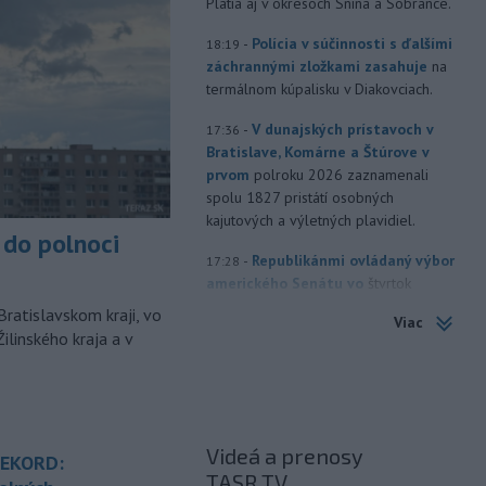
Platia aj v okresoch Snina a Sobrance.
-
Polícia v súčinnosti s ďalšími
18:19
záchrannými zložkami zasahuje
na
termálnom kúpalisku v Diakovciach.
-
V dunajských prístavoch v
17:36
Bratislave, Komárne a Štúrove v
prvom
polroku 2026 zaznamenali
spolu 1827 pristátí osobných
kajutových a výletných plavidiel.
do polnoci
-
Republikánmi ovládaný výbor
17:28
amerického Senátu vo
štvrtok
označil lekára Anthonyho Fauciho za
Bratislavskom kraji, vo
Viac
osobu brániacu vyšetrovacím
ilinského kraja a v
právomociam Kongresu.
-
Jemenskí povstalci húsíovia
17:14
vo štvrtok pri raketových a
dronových
útokoch zabili najmenej 38
Videá a prenosy
príslušníkov vládnych síl a ďalších 29
REKORD:
TASR TV
zranili, uviedli pre agentúru AFP