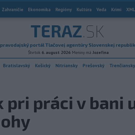
Zahraničie
Ekonomika
Regióny
Kultúra
Veda
Krimi
XML
TERAZ
.SK
pravodajský portál Tlačovej agentúry Slovenskej republi
Štvrtok
6. august 2026
Meniny má
Jozefína
Bratislavský
Košický
Nitriansky
Prešovský
Trenčiansk
 pri práci v bani 
nohy