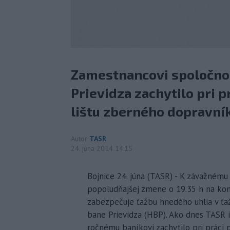
Zamestnancovi spoločnos
Prievidza zachytilo pri p
lištu zberného dopravník
Autor
TASR
24. júna 2014 14:15
Bojnice 24. júna (TASR) - K závažnému
popoludňajšej zmene o 19.35 h na k
zabezpečuje ťažbu hnedého uhlia v ťa
bane Prievidza (HBP). Ako dnes TASR 
ročnému baníkovi zachytilo pri práci 