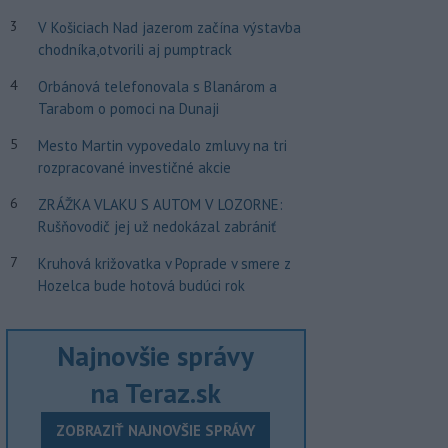
3
V Košiciach Nad jazerom začína výstavba
chodníka,otvorili aj pumptrack
4
Orbánová telefonovala s Blanárom a
Tarabom o pomoci na Dunaji
5
Mesto Martin vypovedalo zmluvy na tri
rozpracované investičné akcie
6
ZRÁŽKA VLAKU S AUTOM V LOZORNE:
Rušňovodič jej už nedokázal zabrániť
7
Kruhová križovatka v Poprade v smere z
Hozelca bude hotová budúci rok
Najnovšie správy
na Teraz.sk
ZOBRAZIŤ NAJNOVŠIE SPRÁVY