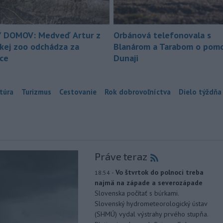
 DOMOV: Medveď Artur z
Orbánová telefonovala s
ckej zoo odchádza za
Blanárom a Tarabom o pomo
ice
Dunaji
túra
Turizmus
Cestovanie
Rok dobrovoľníctva
Dielo týždňa
Práve teraz
-
Vo štvrtok do polnoci treba
18:54
najmä na západe a severozápade
Slovenska počítať s búrkami.
Slovenský hydrometeorologický ústav
(SHMÚ) vydal výstrahy prvého stupňa.