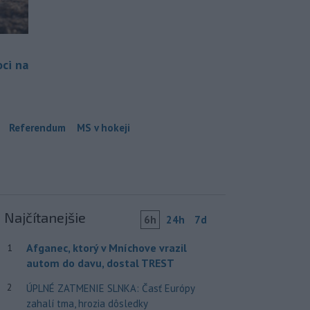
ci na
Referendum
MS v hokeji
Najčítanejšie
6h
24h
7d
Afganec, ktorý v Mníchove vrazil
1
autom do davu, dostal TREST
2
ÚPLNÉ ZATMENIE SLNKA: Časť Európy
zahalí tma, hrozia dôsledky