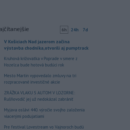
ajčítanejšie
6h
24h
7d
V Košiciach Nad jazerom začína
výstavba chodníka,otvorili aj pumptrack
Kruhová križovatka v Poprade v smere z
Hozelca bude hotová budúci rok
Mesto Martin vypovedalo zmluvy na tri
rozpracované investičné akcie
ZRÁŽKA VLAKU S AUTOM V LOZORNE:
Rušňovodič jej už nedokázal zabrániť
Myjava oslávi 440. výročie svojho založenia
viacerými podujatiami
Pre festival Lovestream vo Vajnoroch budú