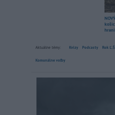
NOVÝ
koši
hran
Aktuálne témy:
Kvízy
Podcasty
Rok Ľ.Š
Komunálne voľby