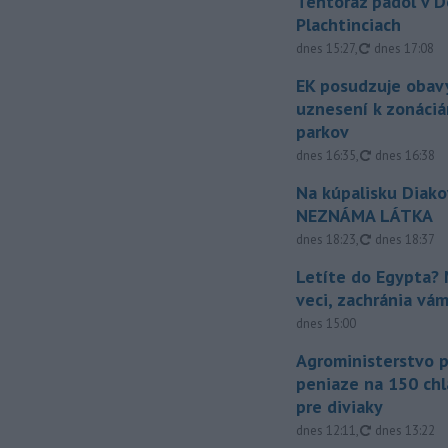
Tentoraz padol v D
Plachtinciach
aktualizovan
dnes 15:27
,
dnes 17:08
EK posudzuje obavy
uznesení k zonáci
parkov
aktualizovan
dnes 16:35
,
dnes 16:38
Na kúpalisku Diak
NEZNÁMA LÁTKA
aktualizovan
dnes 18:23
,
dnes 18:37
Letíte do Egypta? 
veci, zachránia vá
dnes 15:00
Agroministerstvo 
peniaze na 150 chl
pre diviaky
aktualizovan
dnes 12:11
,
dnes 13:22