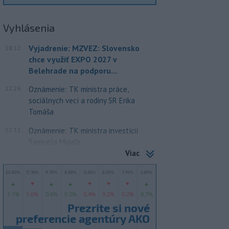
Vyhlásenia
Vyjadrenie: MZVEZ: Slovensko
18:12
chce využiť EXPO 2027 v
Belehrade na podporu...
12:26
Oznámenie: TK ministra práce,
sociálnych vecí a rodiny SR Erika
Tomáša
12:11
Oznámenie: TK ministra investícií
Samuela Migaľa
Viac