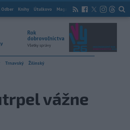
 Odber
Knihy
Útulkovo
Magazín
News Now
Archív
TASR
Rok
dobrovoľníctva
ky
Všetky správy
y
Trnavský
Žilinský
utrpel vážne