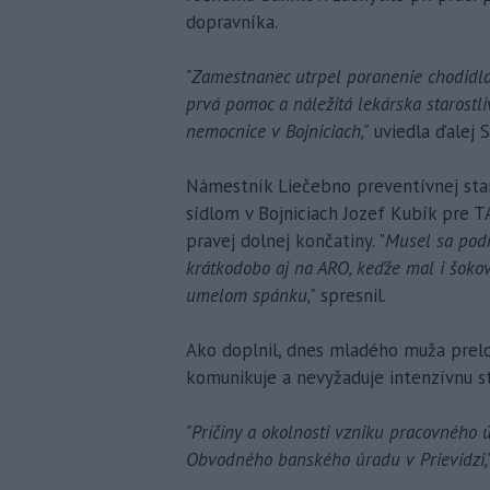
dopravníka.
"Zamestnanec utrpel poranenie chodidla
prvá pomoc a náležitá lekárska starostliv
nemocnice v Bojniciach,"
uviedla ďalej S
Námestník Liečebno preventívnej staro
sídlom v Bojniciach Jozef Kubík pre 
pravej dolnej končatiny. "
Musel sa pod
krátkodobo aj na ARO, keďže mal i šokov
umelom spánku,"
spresnil.
Ako doplnil, dnes mladého muža prelož
komunikuje a nevyžaduje intenzívnu st
"Príčiny a okolnosti vzniku pracovného ú
Obvodného banského úradu v Prievidzi,