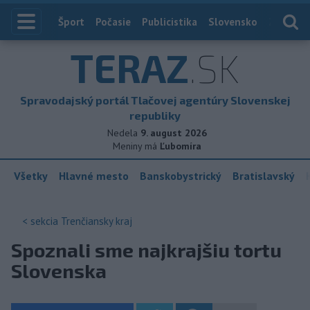
Index
Šport
Počasie
Publicistika
Slovensko
Zahranič
TERAZ
.SK
Spravodajský portál Tlačovej agentúry Slovenskej
republiky
Nedela
9. august 2026
Meniny má
Ľubomíra
Všetky
Hlavné mesto
Banskobystrický
Bratislavský
< sekcia
Trenčiansky kraj
Spoznali sme najkrajšiu tortu
Slovenska