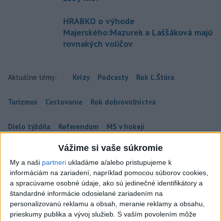
HRABKO o výhode
Majerského:Mazurek a Laššáková majú
rovnakých voličov
Aktuálne témy:
Kvízy
Podcasty
Rok Ľ.Štúra
Turizmus
Cestovanie
Rok dobrovoľníctva
Dielo týždňa
Referendum
MS v hokeji
Vážime si vaše súkromie
Komunálne voľby
My a naši
partneri
ukladáme a/alebo pristupujeme k
informáciám na zariadení, napríklad pomocou súborov cookies,
a spracúvame osobné údaje, ako sú jedinečné identifikátory a
štandardné informácie odosielané zariadením na
personalizovanú reklamu a obsah, meranie reklamy a obsahu,
Šaško chce v krátkom čase predstaviť
prieskumy publika a vývoj služieb.
S vaším povolením môže