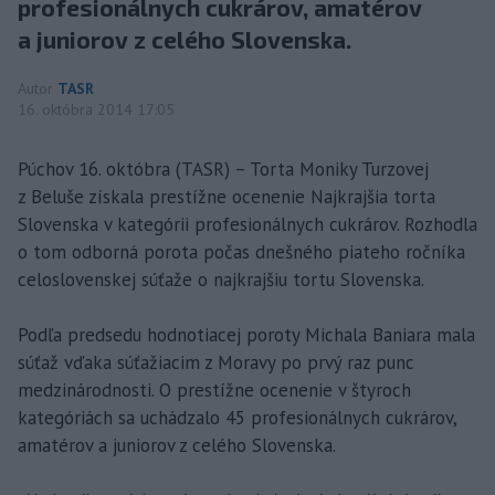
profesionálnych cukrárov, amatérov
a juniorov z celého Slovenska.
Autor
TASR
16. októbra 2014 17:05
Púchov 16. októbra (TASR) – Torta Moniky Turzovej
z Beluše získala prestížne ocenenie Najkrajšia torta
Slovenska v kategórii profesionálnych cukrárov. Rozhodla
o tom odborná porota počas dnešného piateho ročníka
celoslovenskej súťaže o najkrajšiu tortu Slovenska.
Podľa predsedu hodnotiacej poroty Michala Baniara mala
súťaž vďaka súťažiacim z Moravy po prvý raz punc
medzinárodnosti. O prestížne ocenenie v štyroch
kategóriách sa uchádzalo 45 profesionálnych cukrárov,
amatérov a juniorov z celého Slovenska.