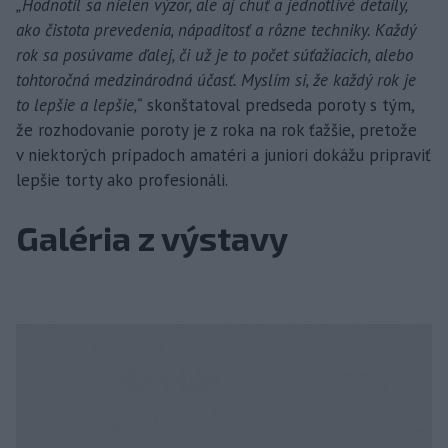
„Hodnotil sa nielen výzor, ale aj chuť a jednotlivé detaily,
ako čistota prevedenia, nápaditosť a rôzne techniky. Každý
rok sa posúvame ďalej, či už je to počet súťažiacich, alebo
tohtoročná medzinárodná účasť. Myslím si, že každý rok je
to lepšie a lepšie,“
skonštatoval predseda poroty s tým,
že rozhodovanie poroty je z roka na rok ťažšie, pretože
v niektorých prípadoch amatéri a juniori dokážu pripraviť
lepšie torty ako profesionáli.
Galéria z výstavy