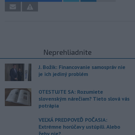
Neprehliadnite
J. Božik: Financovanie samospráv nie
je ich jediný problém
OTESTUJTE SA: Rozumiete
slovenským nárečiam? Tieto slová vás
potrápia
VEĽKÁ PREDPOVEĎ POČASIA:
Extrémne horúčavy ustúpili. Alebo
žeby nie?