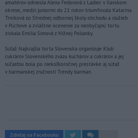
amatérov odniesla Alena Fedorová z Ladiec v Ilavskom
okrese, medzi juniormi do 21 rokov triumfovala Katarína
Trníková zo Strednej odbornej školy obchodu a služieb
v Púchove a zvláštne ocenenie za neobyčajnú tortu
získala Emília Simová z Nižnej Polianky.
Súťaž Najkrajšia torta Slovenska organizuje Klub
cukrárov Slovenského zväzu kuchárov a cukrárov a jej
súčasťou bola po niekoľkoročnej prestávke aj súťaž
v barmanskej zručnosti Trendy barman.
Zdieľaj na Facebooku