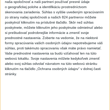
riešenie pre záchrankový tender
naša spoločnosť a naši partneri používať presné údaje
o geografickej polohe a identifikáciu prostredníctvom
Šéf rezortu zároveň potvrdil, že nové klimatizácie, do ktorých
skenovania zariadenia. Súhlas s vyššie uvedeným spracúvaním
investovalo ministerstvo, sa postupne inštalujú do nemocníc.
zo strany našej spoločnosti a našich 824 partnerov môžete
poskytnúť kliknutím na príslušné tlačidlo. Skôr než súhlas
dnes 11:58
poskytnete, môžete kliknutím jeho poskytnutie odmietnuť alebo
si preštudovať podrobnejšie informácie a zmeniť svoje
Erik Tomáš: Ak si I. Korčok založí
prednostné nastavenia.
Zoberte na vedomie, že na niektoré
živnosť, nebude to správne
formy spracúvania vašich osobných údajov nepotrebujeme váš
dnes 13:59
súhlas, proti takémuto spracovaniu však máte právo namietať.
Vaše prednostné nastavenia sa budú vzťahovať len na túto
Chlapec obvinený zo streľby v
webovú lokalitu. Svoje nastavenia môžete kedykoľvek zmeniť
Thajsku sledoval násilný obsah
alebo svoj súhlas odvolať návratom na túto webovú stránku
online
kliknutím na tlačidlo „Ochrana osobných údajov“ v dolnej časti
dnes 12:01
stránky.
Gardy neotvoria Hormuzský
prieliv, kým USA neprijmú
podmienky Teheránu
dnes 12:25
CYKLISTU NAPADOL MEDVEĎ:Z