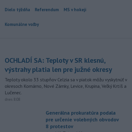
Dielo týždňa
Referendum
MS v hokeji
Komunálne voľby
OCHLADÍ SA: Teploty v SR klesnú,
výstrahy platia len pre južné okresy
Teploty okolo 33 stupňov Celzia sa v piatok môžu vyskytnúť v
okresoch Komárno, Nové Zámky, Levice, Krupina, Veľký Krtíš a
Lučenec.
dnes 8:08
Generálna prokuratúra podala
pre určenie volebných obvodov
8 protestov