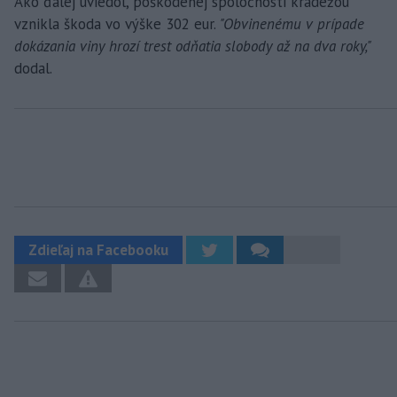
Ako ďalej uviedol, poškodenej spoločnosti krádežou
vznikla škoda vo výške 302 eur.
"Obvinenému v prípade
dokázania viny hrozí trest odňatia slobody až na dva roky,"
dodal.
Zdieľaj na Facebooku