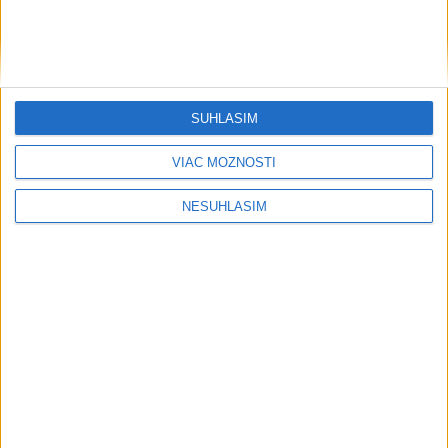
....
SÚHLASÍM
VIAC MOŽNOSTÍ
NESÚHLASÍM
Neprehliadnite