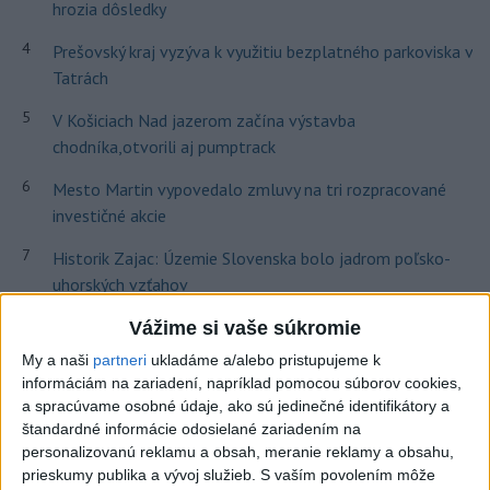
hrozia dôsledky
4
Prešovský kraj vyzýva k využitiu bezplatného parkoviska v
Tatrách
5
V Košiciach Nad jazerom začína výstavba
chodníka,otvorili aj pumptrack
6
Mesto Martin vypovedalo zmluvy na tri rozpracované
investičné akcie
7
Historik Zajac: Územie Slovenska bolo jadrom poľsko-
uhorských vzťahov
Vážime si vaše súkromie
Najnovšie správy na Teraz.sk
My a naši
partneri
ukladáme a/alebo pristupujeme k
Vyhlásenia
informáciám na zariadení, napríklad pomocou súborov cookies,
a spracúvame osobné údaje, ako sú jedinečné identifikátory a
Priame prenosy z Národnej rady SR
štandardné informácie odosielané zariadením na
personalizovanú reklamu a obsah, meranie reklamy a obsahu,
prieskumy publika a vývoj služieb.
S vaším povolením môže