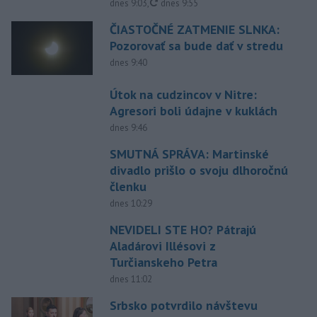
aktualizované
dnes 9:03
,
dnes 9:55
ČIASTOČNÉ ZATMENIE SLNKA:
Pozorovať sa bude dať v stredu
dnes 9:40
Útok na cudzincov v Nitre:
Agresori boli údajne v kuklách
dnes 9:46
SMUTNÁ SPRÁVA: Martinské
divadlo prišlo o svoju dlhoročnú
členku
dnes 10:29
NEVIDELI STE HO? Pátrajú
Aladárovi Illésovi z
Turčianskeho Petra
dnes 11:02
Srbsko potvrdilo návštevu