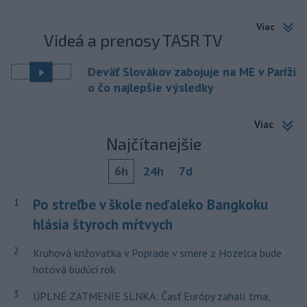
Viac
Videá a prenosy TASR TV
Deväť Slovákov zabojuje na ME v Paríži
o čo najlepšie výsledky
Viac
Najčítanejšie
6h
24h
7d
Po streľbe v škole neďaleko Bangkoku
1
hlásia štyroch mŕtvych
2
Kruhová križovatka v Poprade v smere z Hozelca bude
hotová budúci rok
3
ÚPLNÉ ZATMENIE SLNKA: Časť Európy zahalí tma,