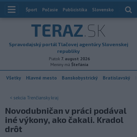
Index
Šport
Počasie
Publicistika
Slovensko
Zahranič
TERAZ
.SK
Spravodajský portál Tlačovej agentúry Slovenskej
republiky
Piatok
7. august 2026
Meniny má
Štefánia
Všetky
Hlavné mesto
Banskobystrický
Bratislavský
< sekcia
Trenčiansky kraj
Novodubničan v práci podával
iné výkony, ako čakali. Kradol
drôt