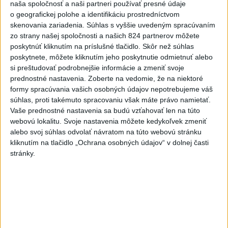
naša spoločnosť a naši partneri používať presné údaje
o geografickej polohe a identifikáciu prostredníctvom
Politika na sociálnych sieťach
skenovania zariadenia. Súhlas s vyššie uvedeným spracúvaním
zo strany našej spoločnosti a našich 824 partnerov môžete
poskytnúť kliknutím na príslušné tlačidlo. Skôr než súhlas
Zobraziť viac
Info
poskytnete, môžete kliknutím jeho poskytnutie odmietnuť alebo
si preštudovať podrobnejšie informácie a zmeniť svoje
prednostné nastavenia.
Zoberte na vedomie, že na niektoré
Najnovšie videá
Najsledovanejšie videá
formy spracúvania vašich osobných údajov nepotrebujeme váš
súhlas, proti takémuto spracovaniu však máte právo namietať.
TK v obci Senné
Vaše prednostné nastavenia sa budú vzťahovať len na túto
dnes 09:22
|
Ministerstvo práce, sociálnych vecí
webovú lokalitu. Svoje nastavenia môžete kedykoľvek zmeniť
a rodiny SR
|
23
zobrazení
alebo svoj súhlas odvolať návratom na túto webovú stránku
kliknutím na tlačidlo „Ochrana osobných údajov“ v dolnej časti
NEMÁME ROPU, ALE MÁME VODU‼️JEJ
stránky.
PREDAJ JE VLASTIZRADA‼️...
dnes 08:45
|
Hnutie SLOVENSKO
|
380
zobrazení
Ministri Huliak a Tomáš po novom
zachraňujú hrady 🤦‍♂️
dnes 08:30
|
Hnutie SLOVENSKO
|
683
zobrazení