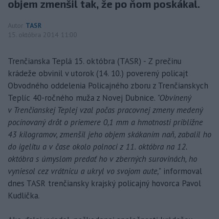
objem zmenšil tak, že po ňom poskákal.
Autor
TASR
15. októbra 2014 11:00
Trenčianska Teplá 15. októbra (TASR) - Z prečinu
krádeže obvinil v utorok (14. 10.) poverený policajt
Obvodného oddelenia Policajného zboru z Trenčianskych
Teplíc 40-ročného muža z Novej Dubnice.
"Obvinený
v Trenčianskej Teplej vzal počas pracovnej zmeny medený
pocínovaný drôt o priemere 0,1 mm a hmotnosti približne
43 kilogramov, zmenšil jeho objem skákaním naň, zabalil ho
do igelitu a v čase okolo polnoci z 11. októbra na 12.
októbra s úmyslom predať ho v zberných surovinách, ho
vyniesol cez vrátnicu a ukryl vo svojom aute,"
informoval
dnes TASR trenčiansky krajský policajný hovorca Pavol
Kudlička.