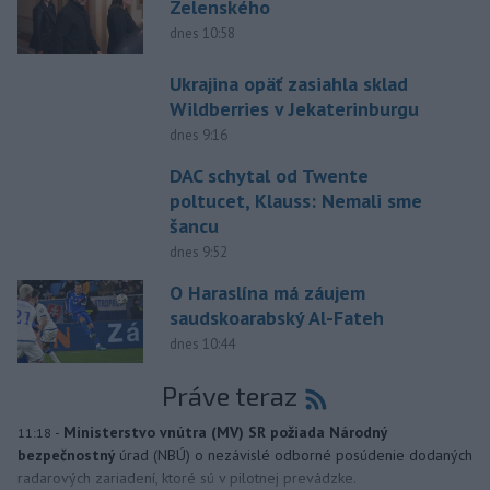
Zelenského
dnes 10:58
Ukrajina opäť zasiahla sklad
Wildberries v Jekaterinburgu
dnes 9:16
DAC schytal od Twente
poltucet, Klauss: Nemali sme
šancu
dnes 9:52
O Haraslína má záujem
saudskoarabský Al-Fateh
dnes 10:44
Práve teraz
-
Ministerstvo vnútra (MV) SR požiada Národný
11:18
bezpečnostný
úrad (NBÚ) o nezávislé odborné posúdenie dodaných
radarových zariadení, ktoré sú v pilotnej prevádzke.