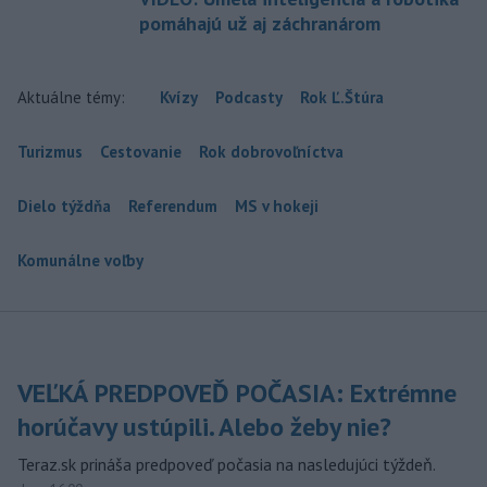
pomáhajú už aj záchranárom
Aktuálne témy:
Kvízy
Podcasty
Rok Ľ.Štúra
Turizmus
Cestovanie
Rok dobrovoľníctva
Dielo týždňa
Referendum
MS v hokeji
Komunálne voľby
VEĽKÁ PREDPOVEĎ POČASIA: Extrémne
horúčavy ustúpili. Alebo žeby nie?
Teraz.sk prináša predpoveď počasia na nasledujúci týždeň.