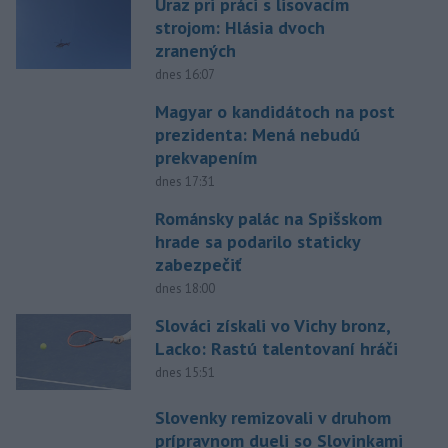
Úraz pri práci s lisovacím
strojom: Hlásia dvoch
zranených
dnes 16:07
Magyar o kandidátoch na post
prezidenta: Mená nebudú
prekvapením
dnes 17:31
Románsky palác na Spišskom
hrade sa podarilo staticky
zabezpečiť
dnes 18:00
Slováci získali vo Vichy bronz,
Lacko: Rastú talentovaní hráči
dnes 15:51
Slovenky remizovali v druhom
prípravnom dueli so Slovinkami