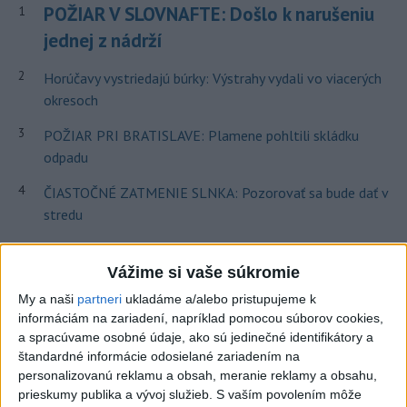
POŽIAR V SLOVNAFTE: Došlo k narušeniu
1
jednej z nádrží
2
Horúčavy vystriedajú búrky: Výstrahy vydali vo viacerých
okresoch
3
POŽIAR PRI BRATISLAVE: Plamene pohltili skládku
odpadu
4
ČIASTOČNÉ ZATMENIE SLNKA: Pozorovať sa bude dať v
stredu
5
ÚPLNÉ ZATMENIE SLNKA: Časť Európy zahalí tma,
hrozia dôsledky
Vážime si vaše súkromie
My a naši
partneri
ukladáme a/alebo pristupujeme k
6
TRAGÉDIA NA DUNAJI: Muž sa išiel okúpať, z vody viac
informáciám na zariadení, napríklad pomocou súborov cookies,
nevyšiel
a spracúvame osobné údaje, ako sú jedinečné identifikátory a
štandardné informácie odosielané zariadením na
7
V časti Košice-Krásna otvorili park pomenovaný po
personalizovanú reklamu a obsah, meranie reklamy a obsahu,
kňazovi Semivanovi
prieskumy publika a vývoj služieb.
S vaším povolením môže