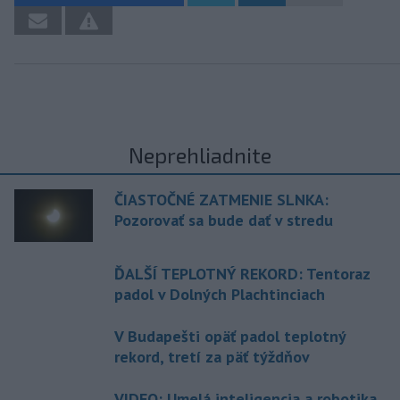
Neprehliadnite
ČIASTOČNÉ ZATMENIE SLNKA:
Pozorovať sa bude dať v stredu
ĎALŠÍ TEPLOTNÝ REKORD: Tentoraz
padol v Dolných Plachtinciach
V Budapešti opäť padol teplotný
rekord, tretí za päť týždňov
VIDEO: Umelá inteligencia a robotika