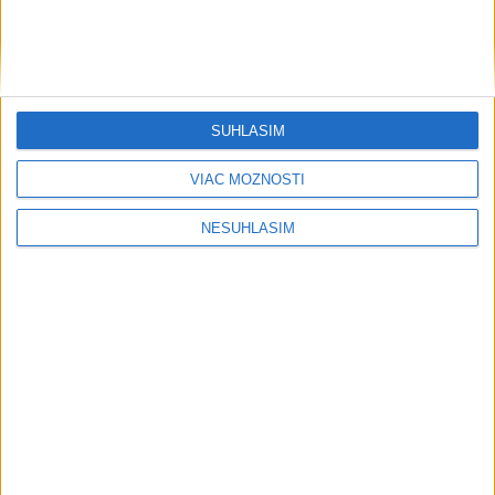
SÚHLASÍM
VIAC MOŽNOSTÍ
NESÚHLASÍM
....