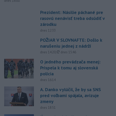
dnes 16:00
Prezident: Násilie páchané pre
rasovú nenávisť treba odsúdiť v
zárodku
dnes 12:33
POŽIAR V SLOVNAFTE: Došlo k
narušeniu jednej z nádrží
aktualizované
dnes 14:20
,
dnes 15:46
O jedného prevádzača menej:
Prispela k tomu aj slovenská
polícia
dnes 16:14
A. Danko vylúčil, že by sa SNS
pred voľbami spájala, avizuje
zmeny
dnes 18:51