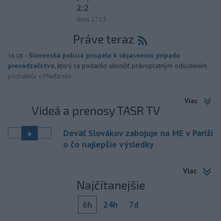
2:2
dnes 17:13
Práve teraz
-
Slovenská polícia prispela k objasneniu prípadu
16:08
prevádzačstva,
ktorý sa podarilo ukončiť právoplatným odsúdením
páchateľa v Maďarsku.
Viac
Videá a prenosy TASR TV
Deväť Slovákov zabojuje na ME v Paríži
o čo najlepšie výsledky
Viac
Najčítanejšie
6h
24h
7d