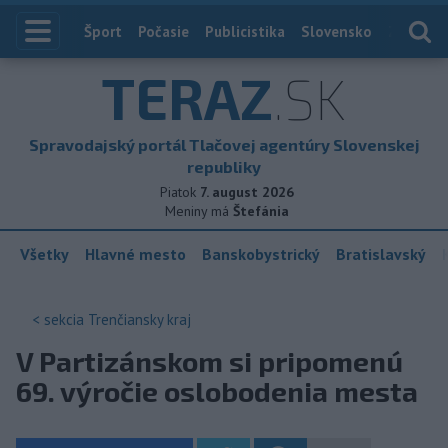
Index
Šport
Počasie
Publicistika
Slovensko
Zahranič
TERAZ
.SK
Spravodajský portál Tlačovej agentúry Slovenskej
republiky
Piatok
7. august 2026
Meniny má
Štefánia
Všetky
Hlavné mesto
Banskobystrický
Bratislavský
< sekcia
Trenčiansky kraj
V Partizánskom si pripomenú
69. výročie oslobodenia mesta