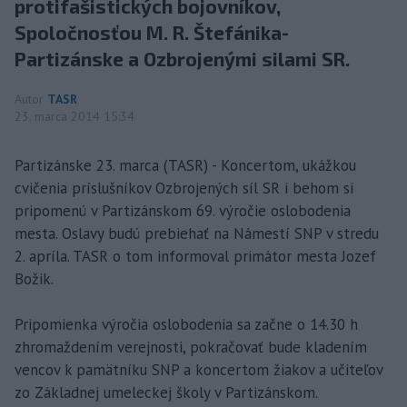
protifašistických bojovníkov,
Spoločnosťou M. R. Štefánika-
Partizánske a Ozbrojenými silami SR.
Autor
TASR
23. marca 2014 15:34
Partizánske 23. marca (TASR) - Koncertom, ukážkou
cvičenia príslušníkov Ozbrojených síl SR i behom si
pripomenú v Partizánskom 69. výročie oslobodenia
mesta. Oslavy budú prebiehať na Námestí SNP v stredu
2. apríla. TASR o tom informoval primátor mesta Jozef
Božik.
Pripomienka výročia oslobodenia sa začne o 14.30 h
zhromaždením verejnosti, pokračovať bude kladením
vencov k pamätníku SNP a koncertom žiakov a učiteľov
zo Základnej umeleckej školy v Partizánskom.