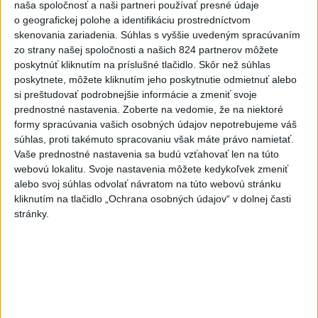
naša spoločnosť a naši partneri používať presné údaje
4
o geografickej polohe a identifikáciu prostredníctvom
Tragická nehoda: Prevrátil sa čln, zahynula žena a jej 5-
skenovania zariadenia. Súhlas s vyššie uvedeným spracúvaním
mesačná dcéra
zo strany našej spoločnosti a našich 824 partnerov môžete
5
poskytnúť kliknutím na príslušné tlačidlo. Skôr než súhlas
ÚTOK MEDVEĎA: V Turanoch pri zjazde z D1 našli
poskytnete, môžete kliknutím jeho poskytnutie odmietnuť alebo
zraneného muža
si preštudovať podrobnejšie informácie a zmeniť svoje
6
prednostné nastavenia.
Zoberte na vedomie, že na niektoré
Ugandský futbalista Owori zomrel vo veku 27 rokov po
formy spracúvania vašich osobných údajov nepotrebujeme váš
brutálnom útoku
súhlas, proti takémuto spracovaniu však máte právo namietať.
7
Vaše prednostné nastavenia sa budú vzťahovať len na túto
Kuffa: Medvedicu, ktorá zaútočila na človeka pri
webovú lokalitu. Svoje nastavenia môžete kedykoľvek zmeniť
Turanoch, zastrelili
alebo svoj súhlas odvolať návratom na túto webovú stránku
kliknutím na tlačidlo „Ochrana osobných údajov“ v dolnej časti
Najnovšie správy na Teraz.sk
stránky.
Vyhlásenia
Priame prenosy z Národnej rady SR