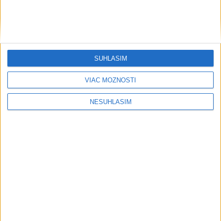
City, tvrdí tréner Maresca
dnes 8:29
SÚHLASÍM
Neprehliadnite
VIAC MOŽNOSTÍ
Slovensko trápi sucho: V prírode sa
NESÚHLASÍM
prejavuje viacerými spôsobmi
Podvodníci majú novú stratégiu,
nenechajte sa nachytať
EXTRÉMNE teplá noc: Najvyššie
maximum sa posunulo na novú úroveň
VIDEO: MUNÍCIA V DUNAJI: Mínu
previezli na likvidáciu