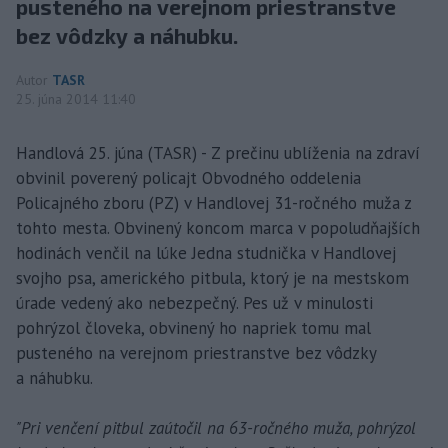
pusteného na verejnom priestranstve
bez vôdzky a náhubku.
Autor
TASR
25. júna 2014 11:40
Handlová 25. júna (TASR) - Z prečinu ublíženia na zdraví
obvinil poverený policajt Obvodného oddelenia
Policajného zboru (PZ) v Handlovej 31-ročného muža z
tohto mesta. Obvinený koncom marca v popoludňajších
hodinách venčil na lúke Jedna studnička v Handlovej
svojho psa, amerického pitbula, ktorý je na mestskom
úrade vedený ako nebezpečný. Pes už v minulosti
pohrýzol človeka, obvinený ho napriek tomu mal
pusteného na verejnom priestranstve bez vôdzky
a náhubku.
"Pri venčení pitbul zaútočil na 63-ročného muža, pohrýzol