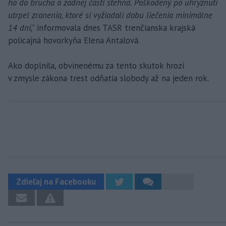
ho do brucha a zadnej časti stehna. Poškodený po uhryznutí
utrpel zranenia, ktoré si vyžiadali dobu liečenia minimálne
14 dní,"
informovala dnes TASR trenčianska krajská
policajná hovorkyňa Elena Antalová.
Ako doplnila, obvinenému za tento skutok hrozí
v zmysle zákona trest odňatia slobody až na jeden rok.
Zdieľaj na Facebooku