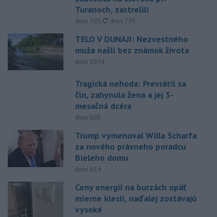
Turanoch, zastrelili
aktualizované
dnes 7:03
,
dnes 7:35
TELO V DUNAJI: Nezvestného
muža našli bez známok života
dnes 10:34
Tragická nehoda: Prevrátil sa
čln, zahynula žena a jej 5-
mesačná dcéra
dnes 6:05
Trump vymenoval Willa Scharfa
za nového právneho poradcu
Bieleho domu
dnes 6:14
Ceny energií na burzách opäť
mierne klesli, naďalej zostávajú
vysoké