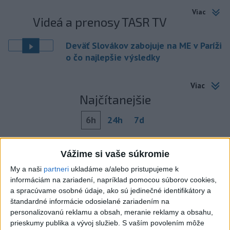
Viac
Videá a prenosy TASR TV
Deväť Slovákov zabojuje na ME v Paríži
o čo najlepšie výsledky
Viac
Najčítanejšie
6h
24h
7d
MLADÍK VYPADOL Z FERRATY: Na Skalke
1
Vážime si vaše súkromie
pri Kremnici zasahovali záchranári
My a naši
partneri
ukladáme a/alebo pristupujeme k
2
informáciám na zariadení, napríklad pomocou súborov cookies,
DRÁMA V PARLAMENTE: Poslankyňa hádzala do
a spracúvame osobné údaje, ako sú jedinečné identifikátory a
premiéra vajíčka
štandardné informácie odosielané zariadením na
3
personalizovanú reklamu a obsah, meranie reklamy a obsahu,
Česká vláda uvažuje nad zvýšením valorizácie dôchodkov
prieskumy publika a vývoj služieb.
S vaším povolením môže
na dvojnásobok