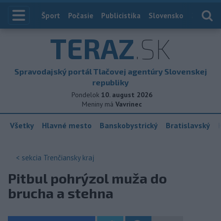
Index
Šport
Počasie
Publicistika
Slovensko
Zahranič
TERAZ
.SK
Spravodajský portál Tlačovej agentúry Slovenskej
republiky
Pondelok
10. august 2026
Meniny má
Vavrinec
Všetky
Hlavné mesto
Banskobystrický
Bratislavský
< sekcia
Trenčiansky kraj
Pitbul pohrýzol muža do
brucha a stehna