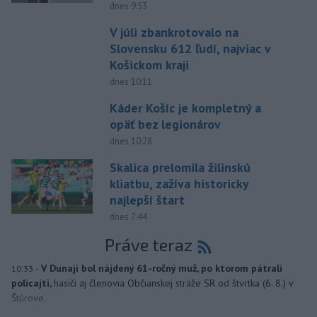
dnes 9:53
V júli zbankrotovalo na
Slovensku 612 ľudí, najviac v
Košickom kraji
dnes 10:11
Káder Košíc je kompletný a
opäť bez legionárov
dnes 10:28
Skalica prelomila žilinskú
kliatbu, zažíva historicky
najlepší štart
dnes 7:44
Práve teraz
-
V Dunaji bol nájdený 61-ročný muž, po ktorom pátrali
10:33
policajti,
hasiči aj členovia Občianskej stráže SR od štvrtka (6. 8.) v
Štúrove.