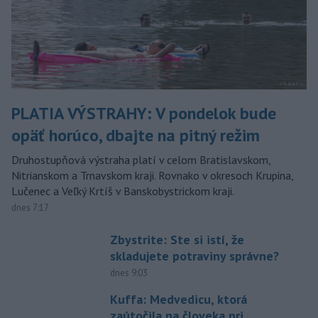
PLATIA VÝSTRAHY: V pondelok bude
opäť horúco, dbajte na pitný režim
Druhostupňová výstraha platí v celom Bratislavskom,
Nitrianskom a Trnavskom kraji. Rovnako v okresoch Krupina,
Lučenec a Veľký Krtíš v Banskobystrickom kraji.
dnes 7:17
Zbystrite: Ste si istí, že
skladujete potraviny správne?
dnes 9:03
Kuffa: Medvedicu, ktorá
zaútočila na človeka pri