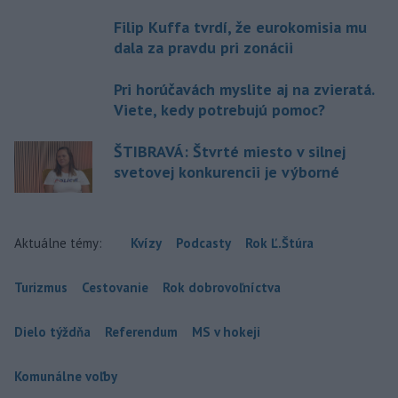
Filip Kuffa tvrdí, že eurokomisia mu
dala za pravdu pri zonácii
Pri horúčavách myslite aj na zvieratá.
Viete, kedy potrebujú pomoc?
ŠTIBRAVÁ: Štvrté miesto v silnej
svetovej konkurencii je výborné
Aktuálne témy:
Kvízy
Podcasty
Rok Ľ.Štúra
Turizmus
Cestovanie
Rok dobrovoľníctva
Dielo týždňa
Referendum
MS v hokeji
Komunálne voľby