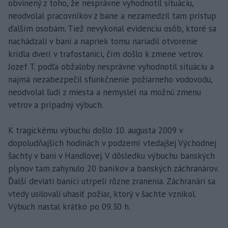
obvinený z toho, že nesprávne vyhodnotil situáciu,
neodvolal pracovníkov z bane a nezamedzil tam prístup
ďalším osobám. Tiež nevykonal evidenciu osôb, ktoré sa
nachádzali v bani a napriek tomu nariadil otvorenie
krídla dverí v trafostanici, čím došlo k zmene vetrov.
Jozef T. podľa obžaloby nesprávne vyhodnotil situáciu a
najmä nezabezpečil sfunkčnenie požiarneho vodovodu,
neodvolal ľudí z miesta a nemyslel na možnú zmenu
vetrov a prípadný výbuch.
K tragickému výbuchu došlo 10. augusta 2009 v
dopoludňajších hodinách v podzemí vtedajšej Východnej
šachty v bani v Handlovej. V dôsledku výbuchu banských
plynov tam zahynulo 20 baníkov a banských záchranárov.
Ďalší deviati baníci utrpeli rôzne zranenia. Záchranári sa
vtedy usilovali uhasiť požiar, ktorý v šachte vznikol.
Výbuch nastal krátko po 09.30 h.