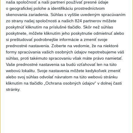
naša spoločnosť a naši partneri používať presné údaje
o geografickej polohe a identifikáciu prostredníctvom
Väčšina Poliakov hodnotí
skenovania zariadenia. Súhlas s vyššie uvedeným spracúvaním
Nawrockého po roku vo funkcii
zo strany našej spoločnosti a našich 824 partnerov môžete
pozitívne
poskytnúť kliknutím na príslušné tlačidlo. Skôr než súhlas
dnes 9:53
poskytnete, môžete kliknutím jeho poskytnutie odmietnuť alebo
si preštudovať podrobnejšie informácie a zmeniť svoje
V Maroku obvinili 86 ľudí v
prednostné nastavenia.
Zoberte na vedomie, že na niektoré
súvislosti s migračnou krízou v
formy spracúvania vašich osobných údajov nepotrebujeme váš
Ceute
súhlas, proti takémuto spracovaniu však máte právo namietať.
dnes 8:48
Vaše prednostné nastavenia sa budú vzťahovať len na túto
webovú lokalitu. Svoje nastavenia môžete kedykoľvek zmeniť
NOČNÝ ÚTOK: Rusko tvrdí, že
alebo svoj súhlas odvolať návratom na túto webovú stránku
zostrelilo 605 ukrajinských
kliknutím na tlačidlo „Ochrana osobných údajov“ v dolnej časti
dronov
stránky.
dnes 9:37
FIFA sa ospravedlnila za plán s
podielmi, no podporila
Infantina
aktualizované
dnes 6:47
,
dnes 7:10