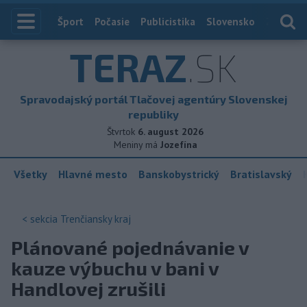
Index
Šport
Počasie
Publicistika
Slovensko
Zahranič
TERAZ
.SK
Spravodajský portál Tlačovej agentúry Slovenskej
republiky
Štvrtok
6. august 2026
Meniny má
Jozefína
Všetky
Hlavné mesto
Banskobystrický
Bratislavský
< sekcia
Trenčiansky kraj
Plánované pojednávanie v
kauze výbuchu v bani v
Handlovej zrušili