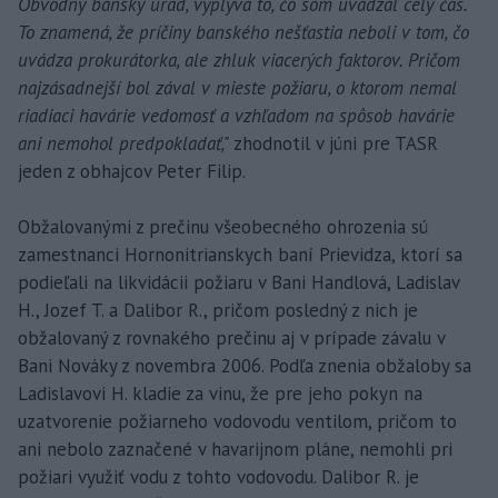
Obvodný banský úrad, vyplýva to, čo som uvádzal celý čas.
To znamená, že príčiny banského nešťastia neboli v tom, čo
uvádza prokurátorka, ale zhluk viacerých faktorov. Pričom
najzásadnejší bol zával v mieste požiaru, o ktorom nemal
riadiaci havárie vedomosť a vzhľadom na spôsob havárie
ani nemohol predpokladať,"
zhodnotil v júni pre TASR
jeden z obhajcov Peter Filip.
Obžalovanými z prečinu všeobecného ohrozenia sú
zamestnanci Hornonitrianskych baní Prievidza, ktorí sa
podieľali na likvidácii požiaru v Bani Handlová, Ladislav
H., Jozef T. a Dalibor R., pričom posledný z nich je
obžalovaný z rovnakého prečinu aj v prípade závalu v
Bani Nováky z novembra 2006. Podľa znenia obžaloby sa
Ladislavovi H. kladie za vinu, že pre jeho pokyn na
uzatvorenie požiarneho vodovodu ventilom, pričom to
ani nebolo zaznačené v havarijnom pláne, nemohli pri
požiari využiť vodu z tohto vodovodu. Dalibor R. je