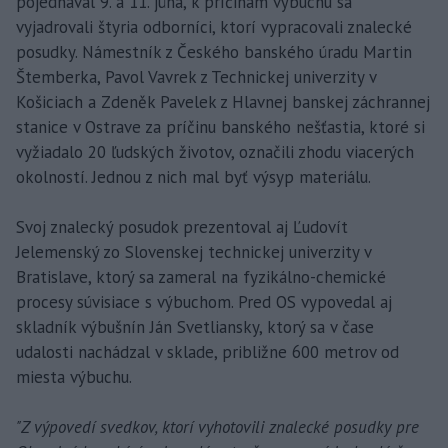
pojednával 9. a 11. júna, k príčinám výbuchu sa
vyjadrovali štyria odborníci, ktorí vypracovali znalecké
posudky. Námestník z Českého banského úradu Martin
Štemberka, Pavol Vavrek z Technickej univerzity v
Košiciach a Zdeněk Pavelek z Hlavnej banskej záchrannej
stanice v Ostrave za príčinu banského nešťastia, ktoré si
vyžiadalo 20 ľudských životov, označili zhodu viacerých
okolností. Jednou z nich mal byť výsyp materiálu.
Svoj znalecký posudok prezentoval aj Ľudovít
Jelemenský zo Slovenskej technickej univerzity v
Bratislave, ktorý sa zameral na fyzikálno-chemické
procesy súvisiace s výbuchom. Pred OS vypovedal aj
skladník výbušnín Ján Svetliansky, ktorý sa v čase
udalosti nachádzal v sklade, približne 600 metrov od
miesta výbuchu.
"Z výpovedí svedkov, ktorí vyhotovili znalecké posudky pre