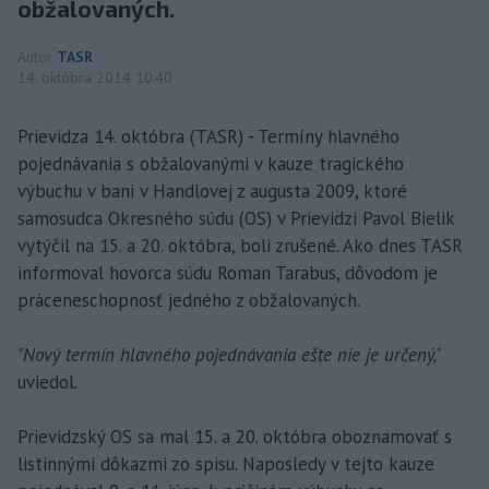
obžalovaných.
Autor
TASR
14. októbra 2014 10:40
Prievidza 14. októbra (TASR) - Termíny hlavného
pojednávania s obžalovanými v kauze tragického
výbuchu v bani v Handlovej z augusta 2009, ktoré
samosudca Okresného súdu (OS) v Prievidzi Pavol Bielik
vytýčil na 15. a 20. októbra, boli zrušené. Ako dnes TASR
informoval hovorca súdu Roman Tarabus, dôvodom je
práceneschopnosť jedného z obžalovaných.
"Nový termín hlavného pojednávania ešte nie je určený,"
uviedol.
Prievidzský OS sa mal 15. a 20. októbra oboznamovať s
listinnými dôkazmi zo spisu. Naposledy v tejto kauze