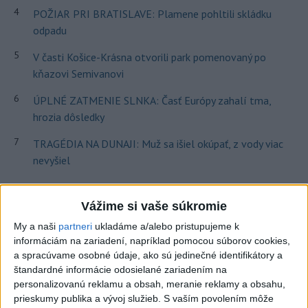
4
POŽIAR PRI BRATISLAVE: Plamene pohltili skládku
odpadu
5
V časti Košice-Krásna otvorili park pomenovaný po
kňazovi Semivanovi
6
ÚPLNÉ ZATMENIE SLNKA: Časť Európy zahalí tma,
hrozia dôsledky
7
TRAGÉDIA NA DUNAJI: Muž sa išiel okúpať, z vody viac
nevyšiel
Najnovšie správy na Teraz.sk
Vážime si vaše súkromie
Vyhlásenia
My a naši
partneri
ukladáme a/alebo pristupujeme k
informáciám na zariadení, napríklad pomocou súborov cookies,
Priame prenosy z Národnej rady SR
a spracúvame osobné údaje, ako sú jedinečné identifikátory a
štandardné informácie odosielané zariadením na
personalizovanú reklamu a obsah, meranie reklamy a obsahu,
prieskumy publika a vývoj služieb.
S vaším povolením môže