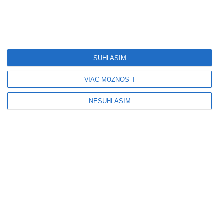
PÁD LIETADLA PRI OČOVEJ: Zahynuli
traja ľudia
PRVÝ: Poliak Kubkowski preplával
Baltské more bez prerušenia
SÚHLASÍM
VIAC MOŽNOSTÍ
Počasie
NESÚHLASÍM
AKTUÁLNA PREDPOVEĎ POČASIA NA SEDEM DNÍ
....
....