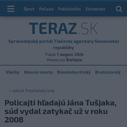
Index
Šport
Počasie
Publicistika
Slovensko
Zahranič
TERAZ
.SK
Spravodajský portál Tlačovej agentúry Slovenskej
republiky
Piatok
7. august 2026
Meniny má
Štefánia
Všetky
Hlavné mesto
Banskobystrický
Bratislavský
< sekcia
Trenčiansky kraj
Policajti hľadajú Jána Tušjaka,
súd vydal zatykač už v roku
2008