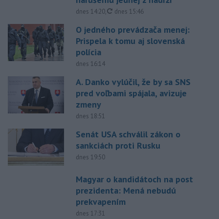
aktualizované
dnes 14:20
,
dnes 15:46
O jedného prevádzača menej:
Prispela k tomu aj slovenská
polícia
dnes 16:14
A. Danko vylúčil, že by sa SNS
pred voľbami spájala, avizuje
zmeny
dnes 18:51
Senát USA schválil zákon o
sankciách proti Rusku
dnes 19:50
Magyar o kandidátoch na post
prezidenta: Mená nebudú
prekvapením
dnes 17:31