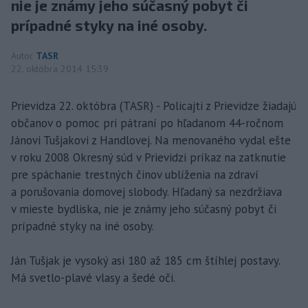
nie je známy jeho súčasný pobyt či
prípadné styky na iné osoby.
Autor
TASR
22. októbra 2014 15:39
Prievidza 22. októbra (TASR) - Policajti z Prievidze žiadajú
občanov o pomoc pri pátraní po hľadanom 44-ročnom
Jánovi Tušjakovi z Handlovej. Na menovaného vydal ešte
v roku 2008 Okresný súd v Prievidzi príkaz na zatknutie
pre spáchanie trestných činov ublíženia na zdraví
a porušovania domovej slobody. Hľadaný sa nezdržiava
v mieste bydliska, nie je známy jeho súčasný pobyt či
prípadné styky na iné osoby.
Ján Tušjak je vysoký asi 180 až 185 cm štíhlej postavy.
Má svetlo-plavé vlasy a šedé oči.