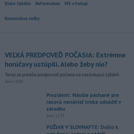
Dielo týždňa
Referendum
MS v hokeji
Komunálne voľby
VEĽKÁ PREDPOVEĎ POČASIA: Extrémne
horúčavy ustúpili. Alebo žeby nie?
Teraz.sk prináša predpoveď počasia na nasledujúci týždeň.
dnes 16:00
Prezident: Násilie páchané pre
rasovú nenávisť treba odsúdiť v
zárodku
dnes 12:33
POŽIAR V SLOVNAFTE: Došlo k
narušeniu jednej z nádrží