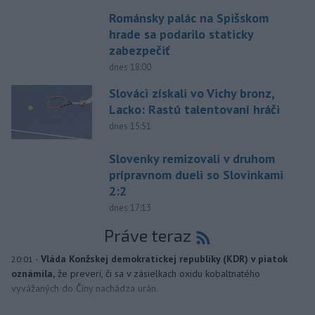
Románsky palác na Spišskom
hrade sa podarilo staticky
zabezpečiť
dnes 18:00
Slováci získali vo Vichy bronz,
Lacko: Rastú talentovaní hráči
dnes 15:51
Slovenky remizovali v druhom
prípravnom dueli so Slovinkami
2:2
dnes 17:13
Práve teraz
-
Vláda Konžskej demokratickej republiky (KDR) v piatok
20:01
oznámila,
že preverí, či sa v zásielkach oxidu kobaltnatého
vyvážaných do Číny nachádza urán.