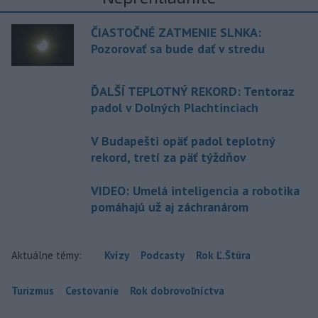
ČIASTOČNÉ ZATMENIE SLNKA:
Pozorovať sa bude dať v stredu
ĎALŠÍ TEPLOTNÝ REKORD: Tentoraz
padol v Dolných Plachtinciach
V Budapešti opäť padol teplotný
rekord, tretí za päť týždňov
VIDEO: Umelá inteligencia a robotika
pomáhajú už aj záchranárom
Aktuálne témy:
Kvízy
Podcasty
Rok Ľ.Štúra
Turizmus
Cestovanie
Rok dobrovoľníctva