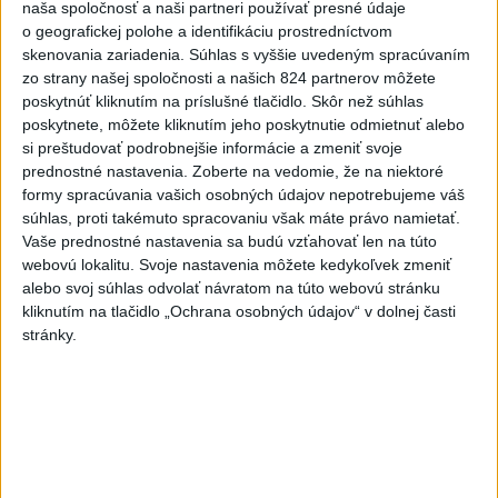
Politika na sociálnych sieťach
naša spoločnosť a naši partneri používať presné údaje
o geografickej polohe a identifikáciu prostredníctvom
skenovania zariadenia. Súhlas s vyššie uvedeným spracúvaním
zo strany našej spoločnosti a našich 824 partnerov môžete
Zobraziť viac
Info
poskytnúť kliknutím na príslušné tlačidlo. Skôr než súhlas
poskytnete, môžete kliknutím jeho poskytnutie odmietnuť alebo
Najnovšie videá
Najsledovanejšie videá
si preštudovať podrobnejšie informácie a zmeniť svoje
prednostné nastavenia.
Zoberte na vedomie, že na niektoré
formy spracúvania vašich osobných údajov nepotrebujeme váš
⁉️FICO, KDE STE⁉️ČO TIE VAŠE DRÍSTY
súhlas, proti takémuto spracovaniu však máte právo namietať.
O BENZÍNE⁉️VŠETKÝCH...
Vaše prednostné nastavenia sa budú vzťahovať len na túto
dnes 17:02
|
Jakab Július
|
1008
zobrazení
webovú lokalitu. Svoje nastavenia môžete kedykoľvek zmeniť
alebo svoj súhlas odvolať návratom na túto webovú stránku
Taraba: Rozvíjame všetky kúty
kliknutím na tlačidlo „Ochrana osobných údajov“ v dolnej časti
Slovenska
stránky.
dnes 16:57
|
Taraba Tomáš
|
1402
zobrazení
🔥 ZBLÁZNILI SA❓️ŠTÁT CHCE VYBRAŤ
OD ŠOFÉROV 10x VIAC P...
dnes 16:40
|
Uhrík Milan
|
423
zobrazení
Najnovšie statusy štátnych inštitúcií