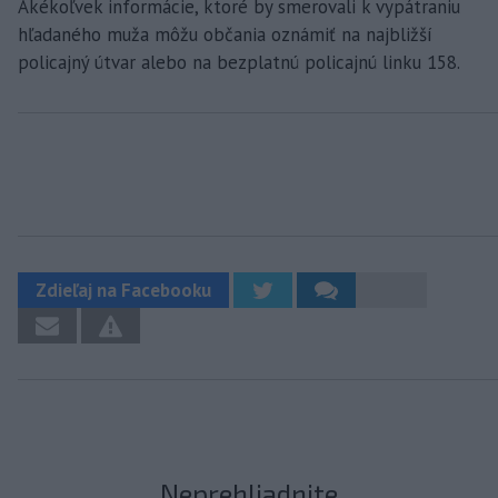
Akékoľvek informácie, ktoré by smerovali k vypátraniu
hľadaného muža môžu občania oznámiť na najbližší
policajný útvar alebo na bezplatnú policajnú linku 158.
Zdieľaj na Facebooku
Neprehliadnite