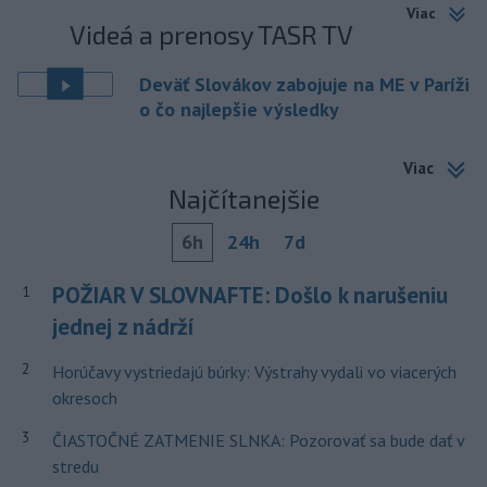
Viac
Videá a prenosy TASR TV
Deväť Slovákov zabojuje na ME v Paríži
o čo najlepšie výsledky
Viac
Najčítanejšie
6h
24h
7d
POŽIAR V SLOVNAFTE: Došlo k narušeniu
1
jednej z nádrží
2
Horúčavy vystriedajú búrky: Výstrahy vydali vo viacerých
okresoch
3
ČIASTOČNÉ ZATMENIE SLNKA: Pozorovať sa bude dať v
stredu