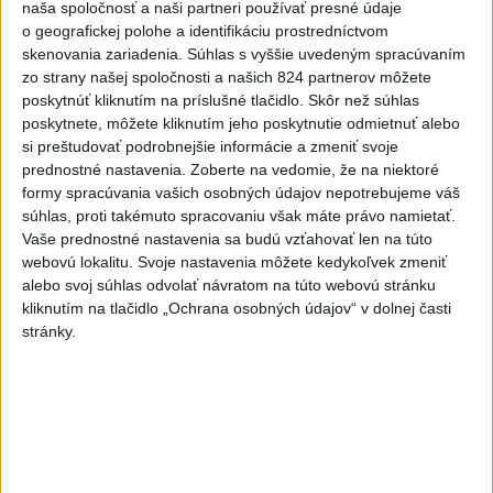
Najčítanejšie
naša spoločnosť a naši partneri používať presné údaje
o geografickej polohe a identifikáciu prostredníctvom
6h
24h
7d
skenovania zariadenia. Súhlas s vyššie uvedeným spracúvaním
zo strany našej spoločnosti a našich 824 partnerov môžete
ÚPLNÉ ZATMENIE SLNKA: Časť Európy
poskytnúť kliknutím na príslušné tlačidlo. Skôr než súhlas
1
poskytnete, môžete kliknutím jeho poskytnutie odmietnuť alebo
zahalí tma, hrozia dôsledky
si preštudovať podrobnejšie informácie a zmeniť svoje
prednostné nastavenia.
Zoberte na vedomie, že na niektoré
2
Prešovský kraj vyzýva k využitiu bezplatného parkoviska v
formy spracúvania vašich osobných údajov nepotrebujeme váš
Tatrách
súhlas, proti takémuto spracovaniu však máte právo namietať.
Vaše prednostné nastavenia sa budú vzťahovať len na túto
3
ČAKAJTE BÚRKY: Vyskytnú sa do polnoci najmä v týchto
webovú lokalitu. Svoje nastavenia môžete kedykoľvek zmeniť
častiach
alebo svoj súhlas odvolať návratom na túto webovú stránku
kliknutím na tlačidlo „Ochrana osobných údajov“ v dolnej časti
4
Kruhová križovatka v Poprade v smere z Hozelca bude
stránky.
hotová budúci rok
5
V Košiciach Nad jazerom začína výstavba
chodníka,otvorili aj pumptrack
6
Na kúpalisku Diakovce UNIKALA LÁTKA, osem ľudí
skončilo v nemocnici