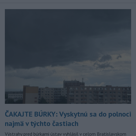
ČAKAJTE BÚRKY: Vyskytnú sa do polnoci
najmä v týchto častiach
Výstrahy pred búrkami ústav vyhlásil v celom Bratislavskom