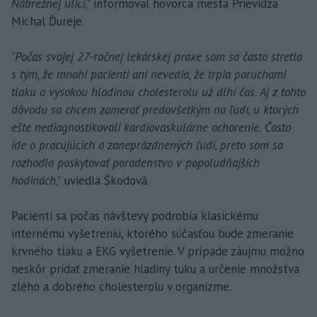
Nábrežnej ulici,"
informoval hovorca mesta Prievidza
Michal Ďureje.
"Počas svojej 27-ročnej lekárskej praxe som sa často stretla
s tým, že mnohí pacienti ani nevedia, že trpia poruchami
tlaku a vysokou hladinou cholesterolu už dlhí čas. Aj z tohto
dôvodu sa chcem zamerať predovšetkým na ľudí, u ktorých
ešte nediagnostikovali kardiovaskulárne ochorenie. Často
ide o pracujúcich a zaneprázdnených ľudí, preto som sa
rozhodla poskytovať poradenstvo v popoludňajších
hodinách,"
uviedla Škodová.
Pacienti sa počas návštevy podrobia klasickému
internému vyšetreniu, ktorého súčasťou bude zmeranie
krvného tlaku a EKG vyšetrenie. V prípade záujmu možno
neskôr pridať zmeranie hladiny tuku a určenie množstva
zlého a dobrého cholesterolu v organizme.