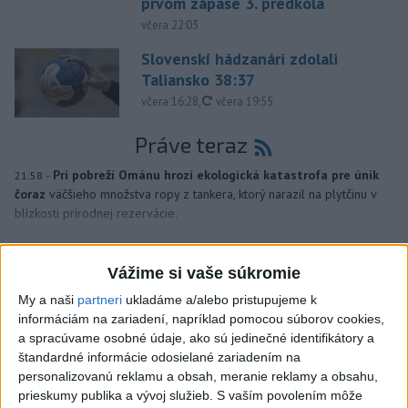
prvom zápase 3. predkola
včera 22:03
Slovenskí hádzanári zdolali
Taliansko 38:37
aktualizované
včera 16:28
,
včera 19:55
Práve teraz
-
Pri pobreží Ománu hrozí ekologická katastrofa pre únik
21:58
čoraz
väčšieho množstva ropy z tankera, ktorý narazil na plytčinu v
blízkosti prírodnej rezervácie.
Viac
Videá a prenosy TASR TV
Vážime si vaše súkromie
My a naši
partneri
ukladáme a/alebo pristupujeme k
Deväť Slovákov zabojuje na ME v Paríži
informáciám na zariadení, napríklad pomocou súborov cookies,
o čo najlepšie výsledky
a spracúvame osobné údaje, ako sú jedinečné identifikátory a
štandardné informácie odosielané zariadením na
personalizovanú reklamu a obsah, meranie reklamy a obsahu,
Viac
prieskumy publika a vývoj služieb.
S vaším povolením môže