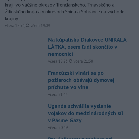
kraji, vo väčšine okresov Trenčianskeho, Trnavského a
Žilinského kraja a v okresoch Snina a Sobrance na východe
krajiny.
aktualizované
včera 18:54
,
včera 19:09
Na kúpalisku Diakovce UNIKALA
LÁTKA, osem ľudí skončilo v
nemocnici
aktualizované
včera 18:23
,
včera 21:38
Francúzski vinári sa po
požiaroch obávajú dymovej
príchute vo víne
včera 21:44
Uganda schválila vyslanie
vojakov do medzinárodných síl
v Pásme Gazy
včera 20:49