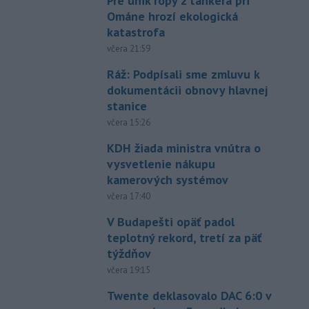
Pre únik ropy z tankera pri
Ománe hrozí ekologická
katastrofa
včera 21:59
Ráž: Podpísali sme zmluvu k
dokumentácii obnovy hlavnej
stanice
včera 15:26
KDH žiada ministra vnútra o
vysvetlenie nákupu
kamerových systémov
včera 17:40
V Budapešti opäť padol
teplotný rekord, tretí za päť
týždňov
včera 19:15
Twente deklasovalo DAC 6:0 v