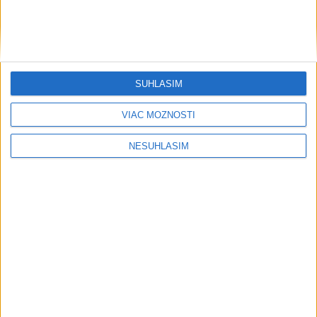
....
SÚHLASÍM
VIAC MOŽNOSTÍ
NESÚHLASÍM
....