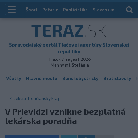
Index
Šport
Počasie
Publicistika
Slovensko
Zahranič
TERAZ
.SK
Spravodajský portál Tlačovej agentúry Slovenskej
republiky
Piatok
7. august 2026
Meniny má
Štefánia
Všetky
Hlavné mesto
Banskobystrický
Bratislavský
< sekcia
Trenčiansky kraj
V Prievidzi vznikne bezplatná
lekárska poradňa