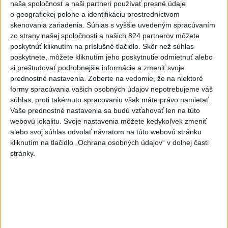
naša spoločnosť a naši partneri používať presné údaje
2
Na Kamzíku v Bratislave v sobotu otvoria nové Šantisko
o geografickej polohe a identifikáciu prostredníctvom
pre deti
skenovania zariadenia. Súhlas s vyššie uvedeným spracúvaním
zo strany našej spoločnosti a našich 824 partnerov môžete
3
ČIASTOČNÉ ZATMENIE SLNKA: Pozorovať sa bude dať v
poskytnúť kliknutím na príslušné tlačidlo. Skôr než súhlas
stredu
poskytnete, môžete kliknutím jeho poskytnutie odmietnuť alebo
si preštudovať podrobnejšie informácie a zmeniť svoje
4
V časti Košice-Krásna otvorili park pomenovaný po
prednostné nastavenia.
Zoberte na vedomie, že na niektoré
kňazovi Semivanovi
formy spracúvania vašich osobných údajov nepotrebujeme váš
súhlas, proti takémuto spracovaniu však máte právo namietať.
5
ÚPLNÉ ZATMENIE SLNKA: Časť Európy zahalí tma,
Vaše prednostné nastavenia sa budú vzťahovať len na túto
hrozia dôsledky
webovú lokalitu. Svoje nastavenia môžete kedykoľvek zmeniť
alebo svoj súhlas odvolať návratom na túto webovú stránku
6
Hasiči naďalej likvidujú rozsiahly lesný požiar v katastri
kliknutím na tlačidlo „Ochrana osobných údajov“ v dolnej časti
obce Trstín
stránky.
7
Prehliadka Smoleníc predstaví hradisko, zámok i prírodu
Malých Karpát
Najnovšie správy na Teraz.sk
Vyhlásenia