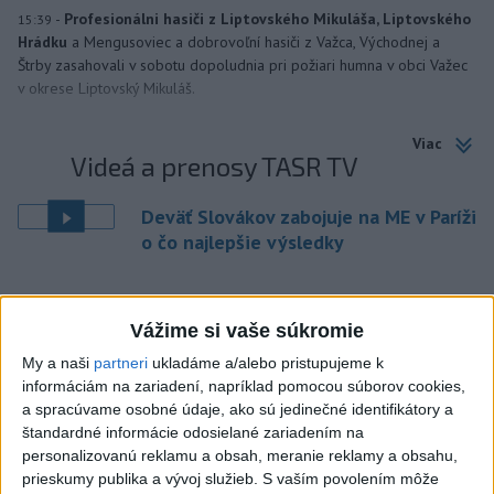
-
Profesionálni hasiči z Liptovského Mikuláša, Liptovského
15:39
Hrádku
a Mengusoviec a dobrovoľní hasiči z Važca, Východnej a
Štrby zasahovali v sobotu dopoludnia pri požiari humna v obci Važec
v okrese Liptovský Mikuláš.
Viac
Videá a prenosy TASR TV
Deväť Slovákov zabojuje na ME v Paríži
o čo najlepšie výsledky
Viac
Najčítanejšie
Vážime si vaše súkromie
My a naši
partneri
ukladáme a/alebo pristupujeme k
6h
24h
7d
informáciám na zariadení, napríklad pomocou súborov cookies,
a spracúvame osobné údaje, ako sú jedinečné identifikátory a
Do Bulharska vnikol dron a vybuchol v
1
štandardné informácie odosielané zariadením na
personalizovanú reklamu a obsah, meranie reklamy a obsahu,
blízkosti hraníc s Rumunskom
prieskumy publika a vývoj služieb.
S vaším povolením môže