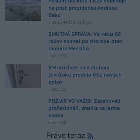
Poslanecký klub Tiszy nominuje
na post prezidenta Andrása
Baku
aktualizované
dnes 13:44
,
dnes 13:59
SMUTNÁ SPRÁVA: Vo veku 68
rokov zomrel po chorobe otec
Lionela Messiho
dnes 15:34
V Bratislave sa v druhom
štvrťroku predalo 652 nových
bytov
dnes 15:10
POŽIAR VO VAŽCI: Zasahovali
profesionáli, zranila sa jedna
osoba
dnes 15:42
Práve teraz