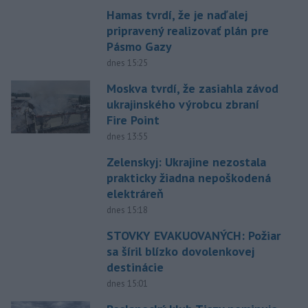
Hamas tvrdí, že je naďalej
pripravený realizovať plán pre
Pásmo Gazy
dnes 15:25
Moskva tvrdí, že zasiahla závod
ukrajinského výrobcu zbraní
Fire Point
dnes 13:55
Zelenskyj: Ukrajine nezostala
prakticky žiadna nepoškodená
elektráreň
dnes 15:18
STOVKY EVAKUOVANÝCH: Požiar
sa šíril blízko dovolenkovej
destinácie
dnes 15:01