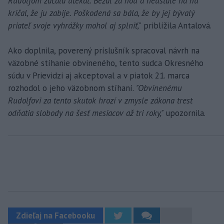
Rudolfom začala utekať. Bežal za ňou a neustále na ňu
kričal, že ju zabije. Poškodená sa bála, že by jej bývalý
priateľ svoje vyhrážky mohol aj splniť,"
priblížila Antalová.
Ako doplnila, poverený príslušník spracoval návrh na
väzobné stíhanie obvineného, tento sudca Okresného
súdu v Prievidzi aj akceptoval a v piatok 21. marca
rozhodol o jeho väzobnom stíhaní.
"Obvinenému
Rudolfovi za tento skutok hrozí v zmysle zákona trest
odňatia slobody na šesť mesiacov až tri roky,"
upozornila.
Zdieľaj na Facebooku