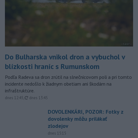
Do Bulharska vnikol dron a vybuchol v
blízkosti hraníc s Rumunskom
Podľa Radeva sa dron zrútil na slnečnicovom poli a pri tomto
incidente nedošlo k žiadnym obetiam ani škodám na
infraštruktúre.
aktualizované
dnes 12:45
,
dnes 13:45
DOVOLENKÁRI, POZOR: Fotky z
dovolenky môžu prilákať
zlodejov
dnes 15:15