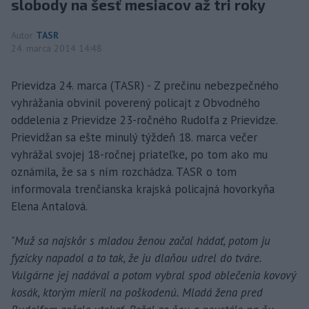
slobody na šesť mesiacov až tri roky
Autor
TASR
24. marca 2014 14:48
Prievidza 24. marca (TASR) - Z prečinu nebezpečného
vyhrážania obvinil poverený policajt z Obvodného
oddelenia z Prievidze 23-ročného Rudolfa z Prievidze.
Prievidžan sa ešte minulý týždeň 18. marca večer
vyhrážal svojej 18-ročnej priateľke, po tom ako mu
oznámila, že sa s ním rozchádza. TASR o tom
informovala trenčianska krajská policajná hovorkyňa
Elena Antalová.
"Muž sa najskôr s mladou ženou začal hádať, potom ju
fyzicky napadol a to tak, že ju dlaňou udrel do tváre.
Vulgárne jej nadával a potom vybral spod oblečenia kovový
kosák, ktorým mieril na poškodenú. Mladá žena pred