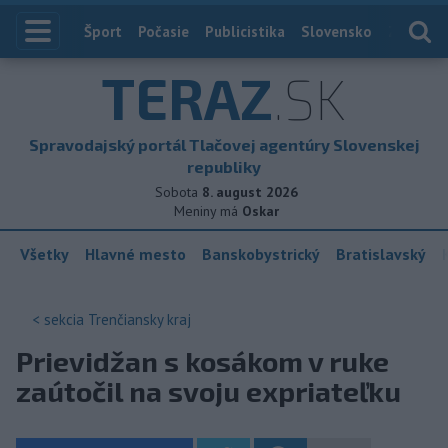
Index
Šport
Počasie
Publicistika
Slovensko
Zahranič
TERAZ
.SK
Spravodajský portál Tlačovej agentúry Slovenskej
republiky
Sobota
8. august 2026
Meniny má
Oskar
Všetky
Hlavné mesto
Banskobystrický
Bratislavský
< sekcia
Trenčiansky kraj
Prievidžan s kosákom v ruke
zaútočil na svoju expriateľku