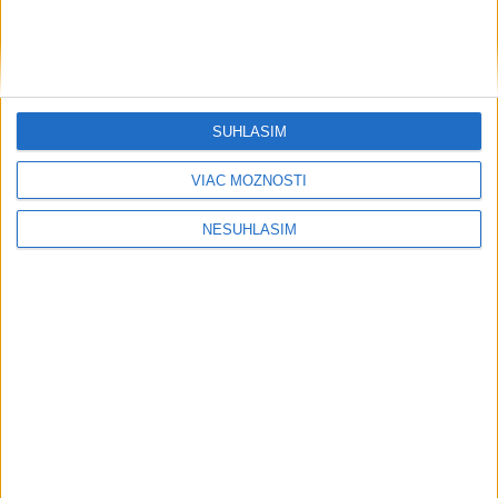
SÚHLASÍM
VIAC MOŽNOSTÍ
NESÚHLASÍM
....