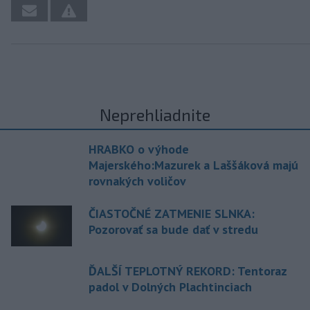
Neprehliadnite
HRABKO o výhode
Majerského:Mazurek a Laššáková majú
rovnakých voličov
ČIASTOČNÉ ZATMENIE SLNKA:
Pozorovať sa bude dať v stredu
ĎALŠÍ TEPLOTNÝ REKORD: Tentoraz
padol v Dolných Plachtinciach