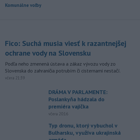
Komunálne voľby
Fico: Suchá musia viesť k razantnejšej
ochrane vody na Slovensku
Podľa neho zmenená ústava a zákaz vývozu vody zo
Slovenska do zahraničia potrubím či cisternami nestačí.
včera 21:39
DRÁMA V PARLAMENTE:
Poslankyňa hádzala do
premiéra vajíčka
včera 20:16
Typ dronu, ktorý vybuchol v
Bulharsku, využíva ukrajinská
armáda