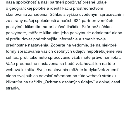
Záhorie HORÍ
naša spoločnosť a naši partneri používať presné údaje
o geografickej polohe a identifikáciu prostredníctvom
4
Očovská folklórna hruda tradične privítala domáce
skenovania zariadenia. Súhlas s vyššie uvedeným spracúvaním
folklórne kolektívy
zo strany našej spoločnosti a našich 824 partnerov môžete
poskytnúť kliknutím na príslušné tlačidlo. Skôr než súhlas
5
SMRŤ V HORÁCH: V Západných Tatrách zomrel 76-ročný
poskytnete, môžete kliknutím jeho poskytnutie odmietnuť alebo
turista
si preštudovať podrobnejšie informácie a zmeniť svoje
prednostné nastavenia.
Zoberte na vedomie, že na niektoré
6
Kúpele Brusno pripravujú 19. ročník festivalu Jozefa
formy spracúvania vašich osobných údajov nepotrebujeme váš
Bednárika
súhlas, proti takémuto spracovaniu však máte právo namietať.
Vaše prednostné nastavenia sa budú vzťahovať len na túto
7
V časti Košice-Krásna otvorili park pomenovaný po
webovú lokalitu. Svoje nastavenia môžete kedykoľvek zmeniť
kňazovi Semivanovi
alebo svoj súhlas odvolať návratom na túto webovú stránku
kliknutím na tlačidlo „Ochrana osobných údajov“ v dolnej časti
stránky.
Najnovšie správy na Teraz.sk
Vyhlásenia
Priame prenosy z Národnej rady SR