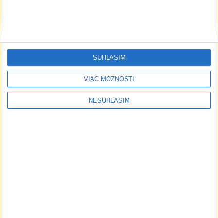
SÚHLASÍM
VIAC MOŽNOSTÍ
NESÚHLASÍM
....