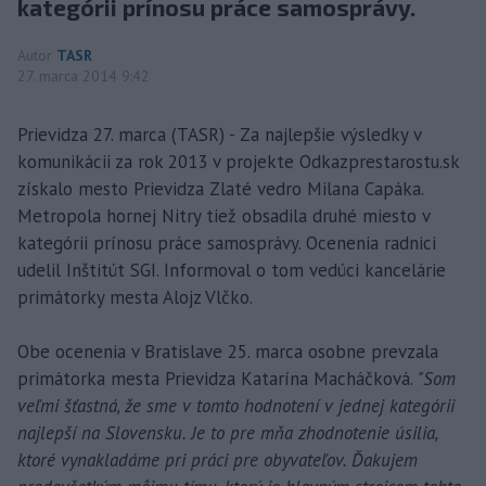
kategórii prínosu práce samosprávy.
Autor
TASR
27. marca 2014 9:42
Prievidza 27. marca (TASR) - Za najlepšie výsledky v
komunikácii za rok 2013 v projekte Odkazprestarostu.sk
získalo mesto Prievidza Zlaté vedro Milana Capáka.
Metropola hornej Nitry tiež obsadila druhé miesto v
kategórii prínosu práce samosprávy. Ocenenia radnici
udelil Inštitút SGI. Informoval o tom vedúci kancelárie
primátorky mesta Alojz Vlčko.
Obe ocenenia v Bratislave 25. marca osobne prevzala
primátorka mesta Prievidza Katarína Macháčková.
"Som
veľmi šťastná, že sme v tomto hodnotení v jednej kategórii
najlepší na Slovensku. Je to pre mňa zhodnotenie úsilia,
ktoré vynakladáme pri práci pre obyvateľov. Ďakujem