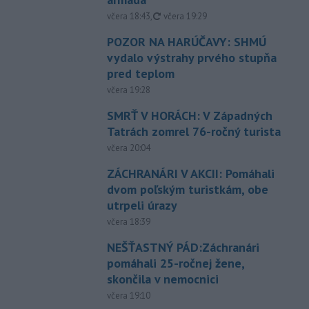
aktualizované
včera 18:43
,
včera 19:29
POZOR NA HARÚČAVY: SHMÚ
vydalo výstrahy prvého stupňa
pred teplom
včera 19:28
SMRŤ V HORÁCH: V Západných
Tatrách zomrel 76-ročný turista
včera 20:04
ZÁCHRANÁRI V AKCII: Pomáhali
dvom poľským turistkám, obe
utrpeli úrazy
včera 18:39
NEŠŤASTNÝ PÁD:Záchranári
pomáhali 25-ročnej žene,
skončila v nemocnici
včera 19:10