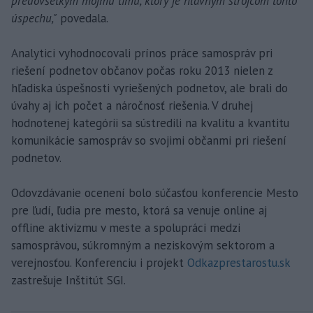
predovšetkým môjmu tímu, ktorý je hlavným strojcom tohto
úspechu,"
povedala.
Analytici vyhodnocovali prínos práce samospráv pri
riešení podnetov občanov počas roku 2013 nielen z
hľadiska úspešnosti vyriešených podnetov, ale brali do
úvahy aj ich počet a náročnosť riešenia. V druhej
hodnotenej kategórii sa sústredili na kvalitu a kvantitu
komunikácie samospráv so svojimi občanmi pri riešení
podnetov.
Odovzdávanie ocenení bolo súčasťou konferencie Mesto
pre ľudí, ľudia pre mesto, ktorá sa venuje online aj
offline aktivizmu v meste a spolupráci medzi
samosprávou, súkromným a neziskovým sektorom a
verejnosťou. Konferenciu i projekt
Odkazprestarostu.sk
zastrešuje Inštitút SGI.