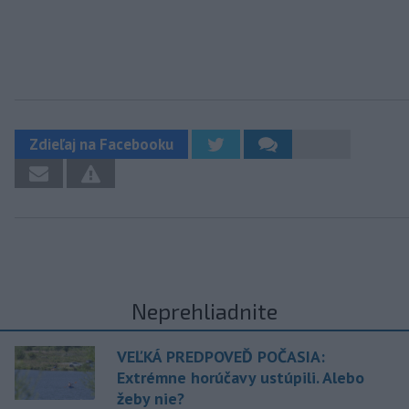
Zdieľaj na Facebooku
Neprehliadnite
VEĽKÁ PREDPOVEĎ POČASIA:
Extrémne horúčavy ustúpili. Alebo
žeby nie?