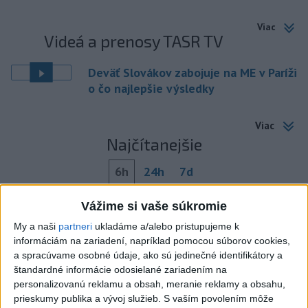
Viac
Videá a prenosy TASR TV
Deväť Slovákov zabojuje na ME v Paríži
o čo najlepšie výsledky
Viac
Najčítanejšie
6h
24h
7d
DRÁMA V PARLAMENTE: Poslankyňa
1
Vážime si vaše súkromie
hádzala do premiéra vajíčka
My a naši
partneri
ukladáme a/alebo pristupujeme k
informáciám na zariadení, napríklad pomocou súborov cookies,
2
Do Bulharska vnikol dron a vybuchol v blízkosti hraníc s
a spracúvame osobné údaje, ako sú jedinečné identifikátory a
Rumunskom
štandardné informácie odosielané zariadením na
personalizovanú reklamu a obsah, meranie reklamy a obsahu,
3
V blízkosti Vojenského technického a skúšobného ústavu
prieskumy publika a vývoj služieb.
S vaším povolením môže