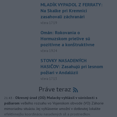
MLADÍK VYPADOL Z FERRATY:
Na Skalke pri Kremnici
zasahovali záchranári
včera 17:19
Omán: Rokovania o
Hormuzskom prielive sú
pozitívne a konštruktívne
včera 19:24
STOVKY NASADENÝCH
HASIČOV: Zasahujú pri lesnom
požiari v Andalúzii
včera 17:13
Práve teraz
-
Okresný úrad (OÚ) Malacky vyhlásil v súvislosti s
21:43
požiarom
veľkého rozsahu vo Vojenskom obvode (VO) Záhorie
mimoriadnu situáciu. Jej vyhlásenie umožní v dotknutej lokalite
efektívnejšiu koordináciu nasadených síl a prostriedkov.