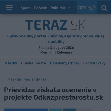
20
°C
Index
Šport
Počasie
Publicistika
Slovensko
Zahranič
TERAZ
.SK
Spravodajský portál Tlačovej agentúry Slovenskej
republiky
Sobota
8. august 2026
Meniny má
Ľubomíra
Všetky
Hlavné mesto
Banskobystrický
Bratislavský
< sekcia
Trenčiansky kraj
Prievidza získala ocenenie v
projekte Odkazprestarostu.sk