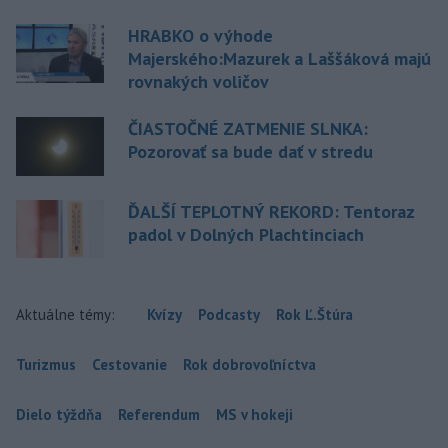
HRABKO o výhode
Majerského:Mazurek a Laššáková majú
rovnakých voličov
ČIASTOČNÉ ZATMENIE SLNKA:
Pozorovať sa bude dať v stredu
ĎALŠÍ TEPLOTNÝ REKORD: Tentoraz
padol v Dolných Plachtinciach
Aktuálne témy:
Kvízy
Podcasty
Rok Ľ.Štúra
Turizmus
Cestovanie
Rok dobrovoľníctva
Dielo týždňa
Referendum
MS v hokeji