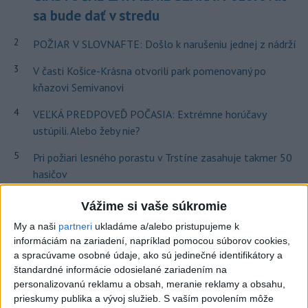
sa bude dať v stredu
2
POŽIAR V SLOVNAFTE: Došlo k narušeniu jednej z nádrží
3
V časti Košice-Krásna otvorili park pomenovaný po
kňazovi Semivanovi
4
VEĽKÁ PREDPOVEĎ POČASIA: Extrémne horúčavy
ustúpili. Alebo žeby nie?
5
Pri požiari lesného porastu v Trstíne zasahuje takmer 50
hasičov
6
Fridrichová: Školy vyučujúce po novom musia mať
Vážime si vaše súkromie
pripravené osnovy
My a naši
partneri
ukladáme a/alebo pristupujeme k
informáciám na zariadení, napríklad pomocou súborov cookies,
7
TRAGÉDIA NA DUNAJI: Muž sa išiel okúpať, z vody viac
a spracúvame osobné údaje, ako sú jedinečné identifikátory a
nevyšiel
štandardné informácie odosielané zariadením na
personalizovanú reklamu a obsah, meranie reklamy a obsahu,
Najnovšie správy na Teraz.sk
prieskumy publika a vývoj služieb.
S vaším povolením môže