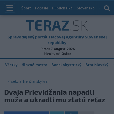
Index
Šport
Počasie
Publicistika
Slovensko
Zahranič
TERAZ
.SK
Spravodajský portál Tlačovej agentúry Slovenskej
republiky
Piatok
7. august 2026
Meniny má
Oskar
Všetky
Hlavné mesto
Banskobystrický
Bratislavský
< sekcia
Trenčiansky kraj
Dvaja Prievidžania napadli
muža a ukradli mu zlatú reťaz