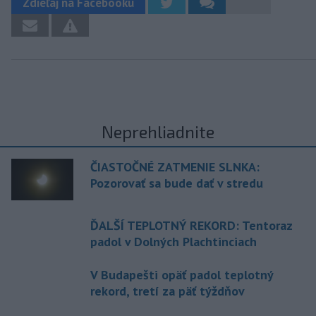
Zdieľaj na Facebooku
Neprehliadnite
ČIASTOČNÉ ZATMENIE SLNKA:
Pozorovať sa bude dať v stredu
ĎALŠÍ TEPLOTNÝ REKORD: Tentoraz
padol v Dolných Plachtinciach
V Budapešti opäť padol teplotný
rekord, tretí za päť týždňov