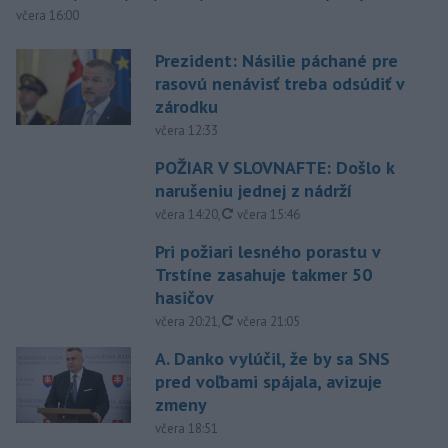
včera 16:00
Prezident: Násilie páchané pre
rasovú nenávisť treba odsúdiť v
zárodku
včera 12:33
POŽIAR V SLOVNAFTE: Došlo k
narušeniu jednej z nádrží
aktualizované
včera 14:20
,
včera 15:46
Pri požiari lesného porastu v
Trstíne zasahuje takmer 50
hasičov
aktualizované
včera 20:21
,
včera 21:05
A. Danko vylúčil, že by sa SNS
pred voľbami spájala, avizuje
zmeny
včera 18:51