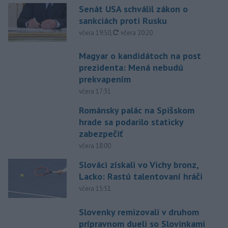
Senát USA schválil zákon o
sankciách proti Rusku
aktualizované
včera 19:50
,
včera 20:20
Magyar o kandidátoch na post
prezidenta: Mená nebudú
prekvapením
včera 17:31
Románsky palác na Spišskom
hrade sa podarilo staticky
zabezpečiť
včera 18:00
Slováci získali vo Vichy bronz,
Lacko: Rastú talentovaní hráči
včera 15:51
Slovenky remizovali v druhom
prípravnom dueli so Slovinkami