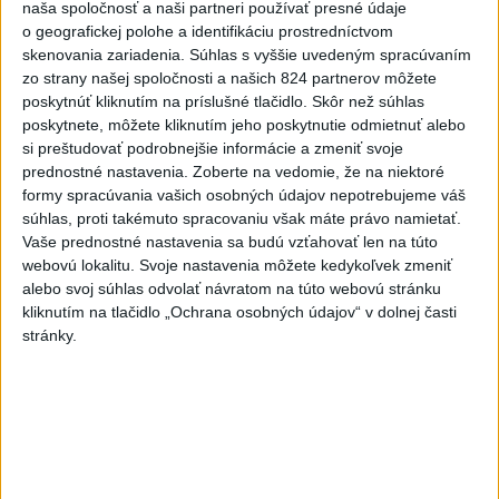
naša spoločnosť a naši partneri používať presné údaje
Vyhlásenia
o geografickej polohe a identifikáciu prostredníctvom
skenovania zariadenia. Súhlas s vyššie uvedeným spracúvaním
Priame prenosy z Národnej rady SR
zo strany našej spoločnosti a našich 824 partnerov môžete
poskytnúť kliknutím na príslušné tlačidlo. Skôr než súhlas
poskytnete, môžete kliknutím jeho poskytnutie odmietnuť alebo
si preštudovať podrobnejšie informácie a zmeniť svoje
Politika na sociálnych sieťach
prednostné nastavenia.
Zoberte na vedomie, že na niektoré
formy spracúvania vašich osobných údajov nepotrebujeme váš
súhlas, proti takémuto spracovaniu však máte právo namietať.
Zobraziť viac
Info
Vaše prednostné nastavenia sa budú vzťahovať len na túto
webovú lokalitu. Svoje nastavenia môžete kedykoľvek zmeniť
alebo svoj súhlas odvolať návratom na túto webovú stránku
Najnovšie videá
Najsledovanejšie videá
kliknutím na tlačidlo „Ochrana osobných údajov“ v dolnej časti
stránky.
Kontrolný deň na Spišskom hrade
potvrdil výrazný pokrok...
dnes 18:09
|
Ministerstvo kultúry SR
|
16
zobrazení
⁉️FICO, KDE STE⁉️ČO TIE VAŠE DRÍSTY
O BENZÍNE⁉️VŠETKÝCH...