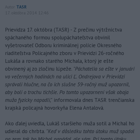
Autor
TASR
17. októbra 2014 12:46
Prievidza 17. októbra (TASR) - Z prečinu výtržníctva
spáchaného formou spolupáchateľstva obvinil
vyšetrovateľ Odboru kriminálnej polície Okresného
riaditeľstva Policajného zboru v Prievidzi 26-ročného
Lukáša a rovnako starého Michala, ktorý je ešte
obvinený aj zo zločinu lúpeže.
"Páchatelia sa ešte v januári
vo večerných hodinách na ulici Ľ. Ondrejova v Prievidzi
správali hlučne, na čo ich slušne 59-ročný muž upozornil,
aby boli o trochu tichšie. Po tomto upozornení však obaja
muža fyzicky napadli,"
informovala dnes TASR trenčianska
krajská policajná hovorkyňa Elena Antalová.
Ako ďalej uviedla, Lukáš staršieho muža sotil a Michal ho
udieral do chrbta.
"Keď v dôsledku tohto útoku muž spadol
na zem, tak ho Michal napádal, ale sám. Pri tomto útoku