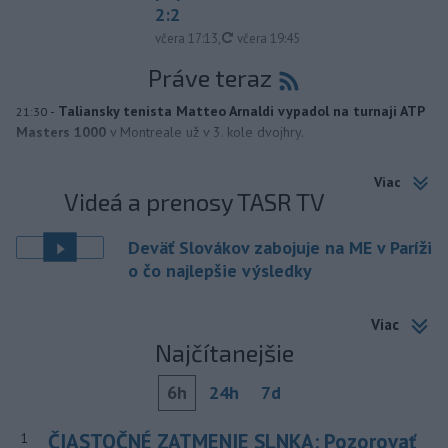
2:2
aktualizované
včera 17:13
,
včera 19:45
Práve teraz
-
Taliansky tenista Matteo Arnaldi vypadol na turnaji ATP
21:30
Masters 1000
v Montreale už v 3. kole dvojhry.
Viac
Videá a prenosy TASR TV
Deväť Slovákov zabojuje na ME v Paríži
o čo najlepšie výsledky
Viac
Najčítanejšie
6h
24h
7d
ČIASTOČNÉ ZATMENIE SLNKA: Pozorovať
1