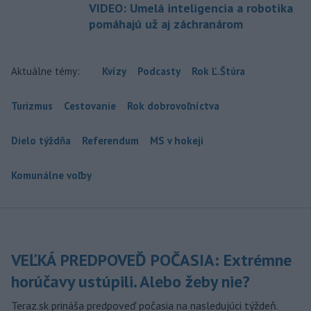
VIDEO: Umelá inteligencia a robotika
pomáhajú už aj záchranárom
Aktuálne témy:
Kvízy
Podcasty
Rok Ľ.Štúra
Turizmus
Cestovanie
Rok dobrovoľníctva
Dielo týždňa
Referendum
MS v hokeji
Komunálne voľby
VEĽKÁ PREDPOVEĎ POČASIA: Extrémne
horúčavy ustúpili. Alebo žeby nie?
Teraz.sk prináša predpoveď počasia na nasledujúci týždeň.