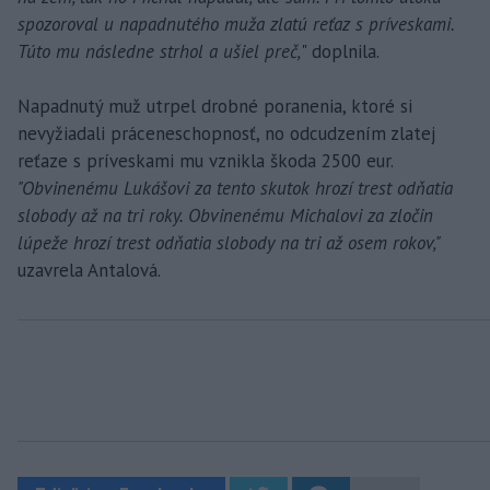
spozoroval u napadnutého muža zlatú reťaz s príveskami.
Túto mu následne strhol a ušiel preč,
" doplnila.
Napadnutý muž utrpel drobné poranenia, ktoré si
nevyžiadali práceneschopnosť, no odcudzením zlatej
reťaze s príveskami mu vznikla škoda 2500 eur.
"Obvinenému Lukášovi za tento skutok hrozí trest odňatia
slobody až na tri roky. Obvinenému Michalovi za zločin
lúpeže hrozí trest odňatia slobody na tri až osem rokov,"
uzavrela Antalová.