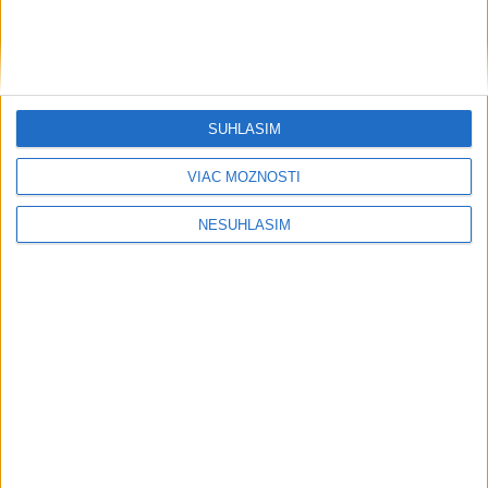
SÚHLASÍM
VIAC MOŽNOSTÍ
NESÚHLASÍM
....