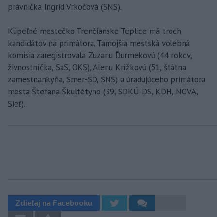
právnička Ingrid Vrkočová (SNS).
Kúpeľné mestečko Trenčianske Teplice má troch
kandidátov na primátora. Tamojšia mestská volebná
komisia zaregistrovala Zuzanu Ďurmekovú (44 rokov,
živnostníčka, SaS, OKS), Alenu Krížkovú (51, štátna
zamestnankyňa, Smer-SD, SNS) a úradujúceho primátora
mesta Štefana Škultétyho (39, SDKÚ-DS, KDH, NOVA,
Sieť).
Zdieľaj na Facebooku