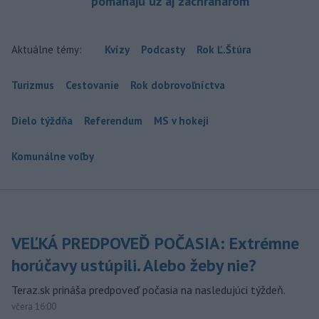
pomáhajú už aj záchranárom
Aktuálne témy:
Kvízy
Podcasty
Rok Ľ.Štúra
Turizmus
Cestovanie
Rok dobrovoľníctva
Dielo týždňa
Referendum
MS v hokeji
Komunálne voľby
VEĽKÁ PREDPOVEĎ POČASIA: Extrémne
horúčavy ustúpili. Alebo žeby nie?
Teraz.sk prináša predpoveď počasia na nasledujúci týždeň.
včera 16:00