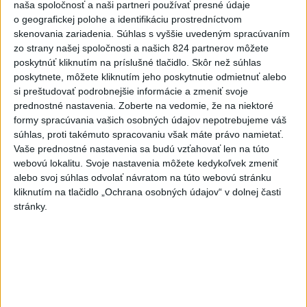
aktualizované
včera 17:13
,
včera 19:45
naša spoločnosť a naši partneri používať presné údaje
o geografickej polohe a identifikáciu prostredníctvom
Práve teraz
skenovania zariadenia. Súhlas s vyššie uvedeným spracúvaním
zo strany našej spoločnosti a našich 824 partnerov môžete
-
Taliansky tenista Matteo Arnaldi vypadol na turnaji ATP
21:30
poskytnúť kliknutím na príslušné tlačidlo. Skôr než súhlas
Masters 1000
v Montreale už v 3. kole dvojhry.
poskytnete, môžete kliknutím jeho poskytnutie odmietnuť alebo
si preštudovať podrobnejšie informácie a zmeniť svoje
Viac
prednostné nastavenia.
Zoberte na vedomie, že na niektoré
Videá a prenosy TASR TV
formy spracúvania vašich osobných údajov nepotrebujeme váš
súhlas, proti takémuto spracovaniu však máte právo namietať.
Deväť Slovákov zabojuje na ME v Paríži
Vaše prednostné nastavenia sa budú vzťahovať len na túto
o čo najlepšie výsledky
webovú lokalitu. Svoje nastavenia môžete kedykoľvek zmeniť
alebo svoj súhlas odvolať návratom na túto webovú stránku
kliknutím na tlačidlo „Ochrana osobných údajov“ v dolnej časti
Viac
stránky.
Najčítanejšie
6h
24h
7d
ČIASTOČNÉ ZATMENIE SLNKA: Pozorovať
1
sa bude dať v stredu