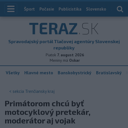
Index
Šport
Počasie
Publicistika
Slovensko
Zahranič
TERAZ
.SK
Spravodajský portál Tlačovej agentúry Slovenskej
republiky
Piatok
7. august 2026
Meniny má
Oskar
Všetky
Hlavné mesto
Banskobystrický
Bratislavský
< sekcia
Trenčiansky kraj
Primátorom chcú byť
motocyklový pretekár,
moderátor aj vojak