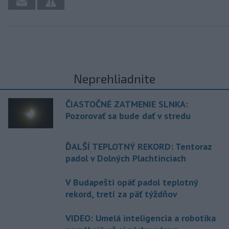
Neprehliadnite
ČIASTOČNÉ ZATMENIE SLNKA:
Pozorovať sa bude dať v stredu
ĎALŠÍ TEPLOTNÝ REKORD: Tentoraz
padol v Dolných Plachtinciach
V Budapešti opäť padol teplotný
rekord, tretí za päť týždňov
VIDEO: Umelá inteligencia a robotika