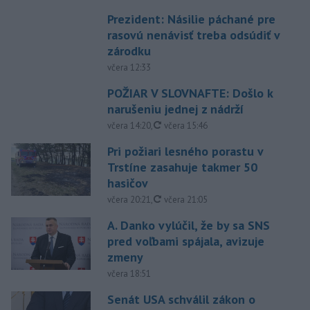
Prezident: Násilie páchané pre
rasovú nenávisť treba odsúdiť v
zárodku
včera 12:33
POŽIAR V SLOVNAFTE: Došlo k
narušeniu jednej z nádrží
aktualizované
včera 14:20
,
včera 15:46
Pri požiari lesného porastu v
Trstíne zasahuje takmer 50
hasičov
aktualizované
včera 20:21
,
včera 21:05
A. Danko vylúčil, že by sa SNS
pred voľbami spájala, avizuje
zmeny
včera 18:51
Senát USA schválil zákon o