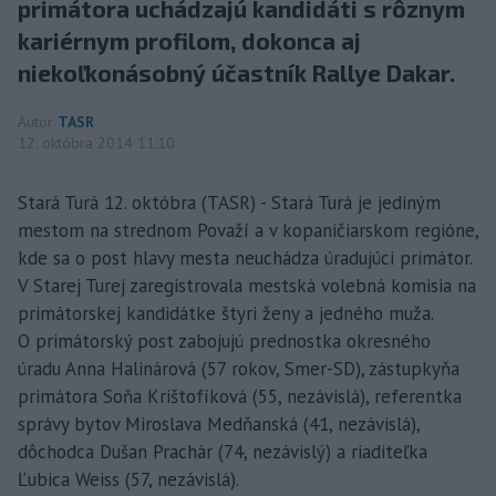
primátora uchádzajú kandidáti s rôznym
kariérnym profilom, dokonca aj
niekoľkonásobný účastník Rallye Dakar.
Autor
TASR
12. októbra 2014 11:10
Stará Turá 12. októbra (TASR) - Stará Turá je jediným
mestom na strednom Považí a v kopaničiarskom regióne,
kde sa o post hlavy mesta neuchádza úradujúci primátor.
V Starej Turej zaregistrovala mestská volebná komisia na
primátorskej kandidátke štyri ženy a jedného muža.
O primátorský post zabojujú prednostka okresného
úradu Anna Halinárová (57 rokov, Smer-SD), zástupkyňa
primátora Soňa Krištofíková (55, nezávislá), referentka
správy bytov Miroslava Medňanská (41, nezávislá),
dôchodca Dušan Prachár (74, nezávislý) a riaditeľka
Ľubica Weiss (57, nezávislá).