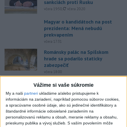
sankciách proti Rusku
aktualizované
včera 19:50
,
včera 20:20
Magyar o kandidátoch na post
prezidenta: Mená nebudú
prekvapením
včera 17:31
Románsky palác na Spišskom
hrade sa podarilo staticky
zabezpečiť
včera 18:00
Slováci získali vo Vichy bronz,
Vážime si vaše súkromie
Lacko: Rastú talentovaní hráči
My a naši
partneri
ukladáme a/alebo pristupujeme k
včera 15:51
informáciám na zariadení, napríklad pomocou súborov cookies,
a spracúvame osobné údaje, ako sú jedinečné identifikátory a
Slovenky remizovali v druhom
štandardné informácie odosielané zariadením na
prípravnom dueli so Slovinkami
personalizovanú reklamu a obsah, meranie reklamy a obsahu,
2:2
prieskumy publika a vývoj služieb.
S vaším povolením môže