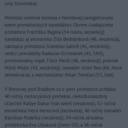
únia Slovenska).
Mestská volebná komisia v Nemšovej zaregistrovala
osem primátorských kandidátov. Okrem úradujúceho
primátora Františka Bagina (54 rokov, nezávislý)
kandidujú aj ekonómka Zita Bednáriková (46, nezávislá),
zástupca primátora Stanislav Gabriš (41, nezávislý),
vedúci prevádzky Radoslav Krchnávek (41, SNS),
profesionálny vojak Tibor Meliš (48, nezávislý), právnik
Miloš Mojto (43, nezávislý), manažér Jozef Rea (66, Nová
demokracia) a mechanizátor Milan Trenčan (53, Sieť).
V Brezovej pod Bradlom sa o post primátora uchádza
40-ročný motocyklový pretekár, niekoľkonásobný
účastník Rallye Dakar Ivan Jakeš (nezávislý), 52-ročná
ekonómka Viera Nemcová (nezávislá), 40-ročný manažér
Rastislav Púdelka (nezávislý), 54-ročná aktuálna
primátorka Eva Ušiaková (Smer-SD) a 46-ročná