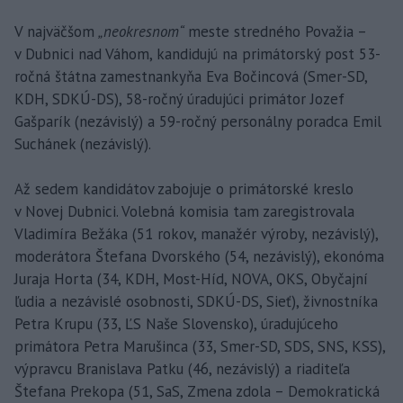
V najväčšom
„neokresnom“
meste stredného Považia –
v Dubnici nad Váhom, kandidujú na primátorský post 53-
ročná štátna zamestnankyňa Eva Bočincová (Smer-SD,
KDH, SDKÚ-DS), 58-ročný úradujúci primátor Jozef
Gašparík (nezávislý) a 59-ročný personálny poradca Emil
Suchánek (nezávislý).
Až sedem kandidátov zabojuje o primátorské kreslo
v Novej Dubnici. Volebná komisia tam zaregistrovala
Vladimíra Bežáka (51 rokov, manažér výroby, nezávislý),
moderátora Štefana Dvorského (54, nezávislý), ekonóma
Juraja Horta (34, KDH, Most-Híd, NOVA, OKS, Obyčajní
ľudia a nezávislé osobnosti, SDKÚ-DS, Sieť), živnostníka
Petra Krupu (33, ĽS Naše Slovensko), úradujúceho
primátora Petra Marušinca (33, Smer-SD, SDS, SNS, KSS),
výpravcu Branislava Patku (46, nezávislý) a riaditeľa
Štefana Prekopa (51, SaS, Zmena zdola – Demokratická