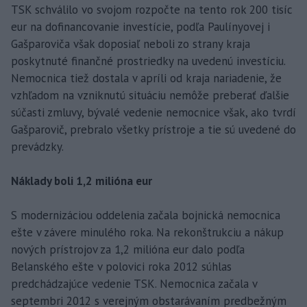
TSK schválilo vo svojom rozpočte na tento rok 200 tisíc
eur na dofinancovanie investície, podľa Paulínyovej i
Gašparoviča však doposiaľ neboli zo strany kraja
poskytnuté finančné prostriedky na uvedenú investíciu.
Nemocnica tiež dostala v apríli od kraja nariadenie, že
vzhľadom na vzniknutú situáciu nemôže preberať ďalšie
súčasti zmluvy, bývalé vedenie nemocnice však, ako tvrdí
Gašparovič, prebralo všetky prístroje a tie sú uvedené do
prevádzky.
Náklady boli 1,2 milióna eur
S modernizáciou oddelenia začala bojnická nemocnica
ešte v závere minulého roka. Na rekonštrukciu a nákup
nových prístrojov za 1,2 milióna eur dalo podľa
Belanského ešte v polovici roka 2012 súhlas
predchádzajúce vedenie TSK. Nemocnica začala v
septembri 2012 s verejným obstarávaním predbežným