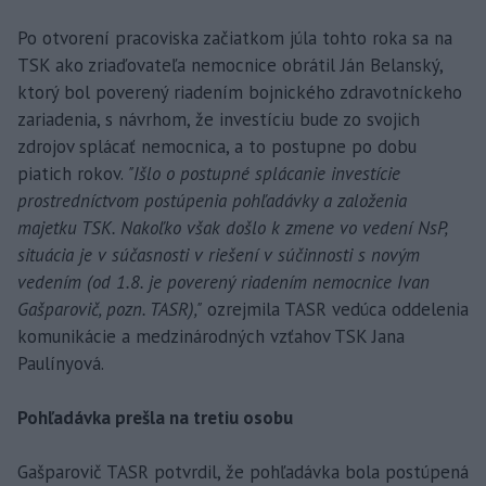
Po otvorení pracoviska začiatkom júla tohto roka sa na
TSK ako zriaďovateľa nemocnice obrátil Ján Belanský,
ktorý bol poverený riadením bojnického zdravotníckeho
zariadenia, s návrhom, že investíciu bude zo svojich
zdrojov splácať nemocnica, a to postupne po dobu
piatich rokov.
"Išlo o postupné splácanie investície
prostredníctvom postúpenia pohľadávky a založenia
majetku TSK. Nakoľko však došlo k zmene vo vedení NsP,
situácia je v súčasnosti v riešení v súčinnosti s novým
vedením (od 1.8. je poverený riadením nemocnice Ivan
Gašparovič, pozn. TASR),"
ozrejmila TASR vedúca oddelenia
komunikácie a medzinárodných vzťahov TSK Jana
Paulínyová.
Pohľadávka prešla na tretiu osobu
Gašparovič TASR potvrdil, že pohľadávka bola postúpená