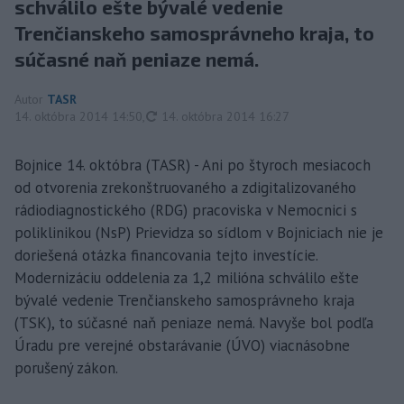
schválilo ešte bývalé vedenie
Trenčianskeho samosprávneho kraja, to
súčasné naň peniaze nemá.
Autor
TASR
aktualizované
14. októbra 2014 14:50
,
14. októbra 2014 16:27
Bojnice 14. októbra (TASR) - Ani po štyroch mesiacoch
od otvorenia zrekonštruovaného a zdigitalizovaného
rádiodiagnostického (RDG) pracoviska v Nemocnici s
poliklinikou (NsP) Prievidza so sídlom v Bojniciach nie je
doriešená otázka financovania tejto investície.
Modernizáciu oddelenia za 1,2 milióna schválilo ešte
bývalé vedenie Trenčianskeho samosprávneho kraja
(TSK), to súčasné naň peniaze nemá. Navyše bol podľa
Úradu pre verejné obstarávanie (ÚVO) viacnásobne
porušený zákon.