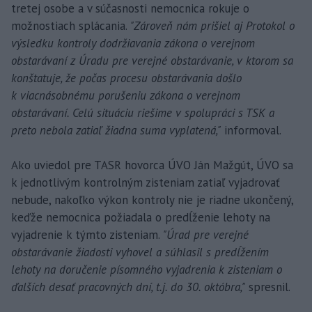
tretej osobe a v súčasnosti nemocnica rokuje o
možnostiach splácania.
"Zároveň nám prišiel aj Protokol o
výsledku kontroly dodržiavania zákona o verejnom
obstarávaní z Úradu pre verejné obstarávanie, v ktorom sa
konštatuje, že počas procesu obstarávania došlo
k viacnásobnému porušeniu zákona o verejnom
obstarávaní. Celú situáciu riešime v spolupráci s TSK a
preto nebola zatiaľ žiadna suma vyplatená,"
informoval.
Ako uviedol pre TASR hovorca ÚVO Ján Mažgút, ÚVO sa
k jednotlivým kontrolným zisteniam zatiaľ vyjadrovať
nebude, nakoľko výkon kontroly nie je riadne ukončený,
keďže nemocnica požiadala o predĺženie lehoty na
vyjadrenie k týmto zisteniam.
"Úrad pre verejné
obstarávanie žiadosti vyhovel a súhlasil s predĺžením
lehoty na doručenie písomného vyjadrenia k zisteniam o
ďalších desať pracovných dní, t.j. do 30. októbra,"
spresnil.