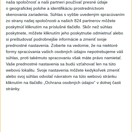
naša spoločnosť a naši partneri používať presné údaje
o geografickej polohe a identifikáciu prostredníctvom
skenovania zariadenia. Súhlas s vyššie uvedeným spracúvaním
zo strany našej spoločnosti a našich 824 partnerov môžete
poskytnúť kliknutím na príslušné tlačidlo. Skôr než súhlas
poskytnete, môžete kliknutím jeho poskytnutie odmietnuť alebo
si preštudovať podrobnejšie informácie a zmeniť svoje
prednostné nastavenia.
Zoberte na vedomie, že na niektoré
formy spracúvania vašich osobných údajov nepotrebujeme váš
súhlas, proti takémuto spracovaniu však máte právo namietať.
Vaše prednostné nastavenia sa budú vzťahovať len na túto
Aj štvrtok bude horúci, dajte si pozor na
webovú lokalitu. Svoje nastavenia môžete kedykoľvek zmeniť
búrky a silnejší vietor
alebo svoj súhlas odvolať návratom na túto webovú stránku
kliknutím na tlačidlo „Ochrana osobných údajov“ v dolnej časti
Teploty majú dosahovať nad 38 stupňov Celzia.
stránky.
dnes 8:31
Orbánová telefonovala s
Blanárom a Tarabom o pomoci
na Dunaji
dnes 9:06