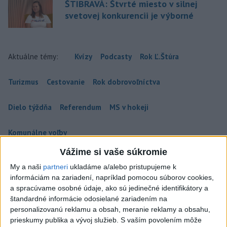
ŠTIBRAVÁ: Štvrté miesto v silnej
svetovej konkurencii je výborné
Aktuálne témy:
Kvízy
Podcasty
Rok Ľ.Štúra
Turizmus
Cestovanie
Rok dobrovoľníctva
Dielo týždňa
Referendum
MS v hokeji
Komunálne voľby
Vážime si vaše súkromie
My a naši
partneri
ukladáme a/alebo pristupujeme k
informáciám na zariadení, napríklad pomocou súborov cookies,
a spracúvame osobné údaje, ako sú jedinečné identifikátory a
štandardné informácie odosielané zariadením na
personalizovanú reklamu a obsah, meranie reklamy a obsahu,
prieskumy publika a vývoj služieb.
S vaším povolením môže