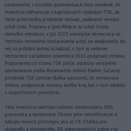
oznámením, v ktorého podmienkach bolo uvedené, že
investíciu zafinancuje z kapitálových výdavkov TSK, ak
tieto prostriedky pridelené nebudú, zadávateľ verejnú
súťaž zruší. Príprava a špecifikácia na súťaž trvala
niekoľko mesiacov, v júli 2013 uverejnila nemocnica vo
Vestníku verejného obstarávania súťaž na dodávateľa, do
nej sa prihlásil jediný uchádzač, s tým aj vedenie
nemocnice začiatkom novembra 2013 podpísalo zmluvu.
Pripomienky zo strany TSK počas obdobia verejného
obstarávania podľa Belanského neboli žiadne. Súčasný
predseda TSK Jaroslav Baška upozornil, že nemocnica
zmluvu podpisovať nemala, keďže kraj bol v tom období
v rozpočtovom provizóriu.
Táto investícia zahŕňala celkovú modernizáciu RDG
pracoviska a nemocnice. Okrem jeho rekonštrukcie a
nákupu nových prístrojov, ako sú CR čítačka pre
skiagrafiu a mamografiu, DR panoramatický zubný rtg.