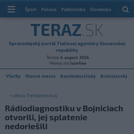
Index
Šport
Počasie
Publicistika
Slovensko
Zahranič
TERAZ
.SK
Spravodajský portál Tlačovej agentúry Slovenskej
republiky
Štvrtok
6. august 2026
Meniny má
Jozefína
Všetky
Hlavné mesto
Banskobystrický
Bratislavský
< sekcia
Trenčiansky kraj
Rádiodiagnostiku v Bojniciach
otvorili, jej splatenie
nedoriešili