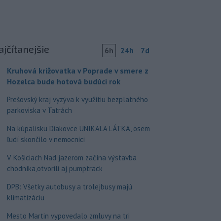
ajčítanejšie
6h
24h
7d
Kruhová križovatka v Poprade v smere z
Hozelca bude hotová budúci rok
Prešovský kraj vyzýva k využitiu bezplatného
parkoviska v Tatrách
Na kúpalisku Diakovce UNIKALA LÁTKA, osem
ľudí skončilo v nemocnici
V Košiciach Nad jazerom začína výstavba
chodníka,otvorili aj pumptrack
DPB: Všetky autobusy a trolejbusy majú
klimatizáciu
Mesto Martin vypovedalo zmluvy na tri