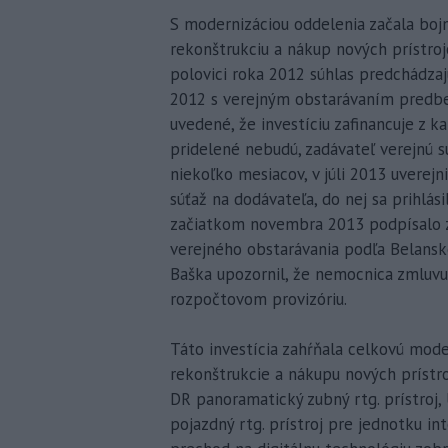
S modernizáciou oddelenia začala boj
rekonštrukciu a nákup nových prístroj
polovici roka 2012 súhlas predchádza
2012 s verejným obstarávaním pred
uvedené, že investíciu zafinancuje z k
pridelené nebudú, zadávateľ verejnú súť
niekoľko mesiacov, v júli 2013 uverej
súťaž na dodávateľa, do nej sa prihlás
začiatkom novembra 2013 podpísalo z
verejného obstarávania podľa Belansk
Baška upozornil, že nemocnica zmluvu
rozpočtovom provizóriu.
Táto investícia zahŕňala celkovú mod
rekonštrukcie a nákupu nových prístro
DR panoramatický zubný rtg. prístroj, 
pojazdný rtg. prístroj pre jednotku inte