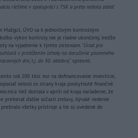
uáciu riešime v spolupráci s TSK a preto nebola zatiaľ
n Mažgút, ÚVO sa k jednotlivým kontrolným
akoľko výkon kontroly nie je riadne ukončený, keďže
oty na vyjadrenie k týmto zisteniam.
"Úrad pre
 súhlasil s predĺžením lehoty na doručenie písomného
acovných dní, t.j. do 30. októbra,"
spresnil.
ento rok 200 tisíc eur na dofinancovanie investície,
doposiaľ neboli zo strany kraja poskytnuté finančné
ocnica tiež dostala v apríli od kraja nariadenie, že
e preberať ďalšie súčasti zmluvy, bývalé vedenie
 prebralo všetky prístroje a tie sú uvedené do