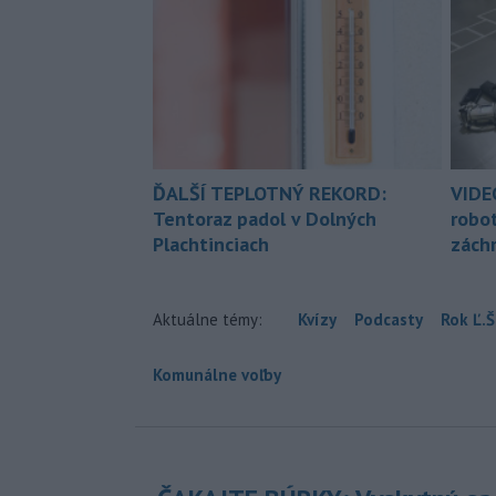
ĎALŠÍ TEPLOTNÝ REKORD:
VIDE
Tentoraz padol v Dolných
robo
Plachtinciach
zách
Aktuálne témy:
Kvízy
Podcasty
Rok Ľ.Š
Komunálne voľby