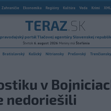
Zahraničie
Ekonomika
Regióny
Kultúra
Veda
Krimi
XML
TERAZ
.SK
pravodajský portál Tlačovej agentúry Slovenskej republi
Štvrtok
6. august 2026
Meniny má
Štefánia
Bratislavský
Košický
Nitriansky
Prešovský
Trenčiansk
tiku v Bojniciach
e nedoriešili