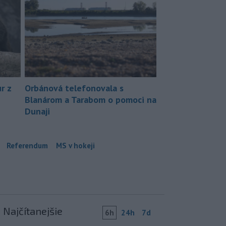
r z
Orbánová telefonovala s
Blanárom a Tarabom o pomoci na
Dunaji
Referendum
MS v hokeji
Najčítanejšie
6h
24h
7d