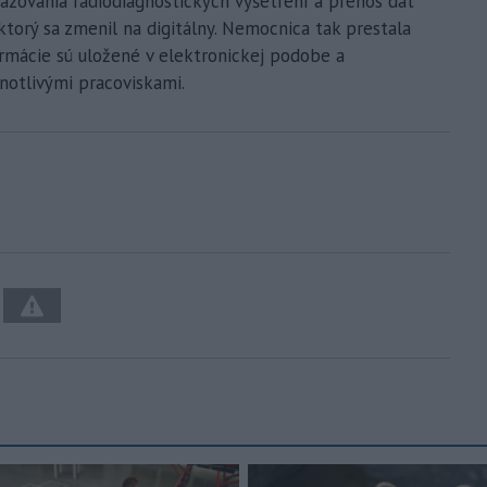
azovania rádiodiagnostických vyšetrení a prenos dát
torý sa zmenil na digitálny. Nemocnica tak prestala
formácie sú uložené v elektronickej podobe a
dnotlivými pracoviskami.