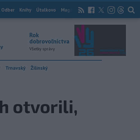
 Odber
Knihy
Útulkovo
Magazín
News Now
Archív
TASR
Rok
dobrovoľníctva
ky
Všetky správy
y
Trnavský
Žilinský
 otvorili,