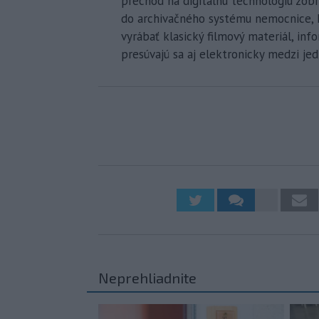
prechod na digitálnu technológiu zobr
do archivačného systému nemocnice, k
vyrábať klasický filmový materiál, in
presúvajú sa aj elektronicky medzi je
Neprehliadnite