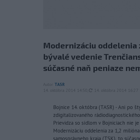
Modernizáciu oddelenia z
bývalé vedenie Trenčian
súčasné naň peniaze ne
Autor
TASR
aktualizované
14. októbra 2014 14:50
,
14. októbra 2014 16:27
Bojnice 14. októbra (TASR) - Ani po 
zdigitalizovaného rádiodiagnostického
Prievidza so sídlom v Bojniciach nie je
Modernizáciu oddelenia za 1,2 milióna
samosprávneho kraja (TSK), to súčas