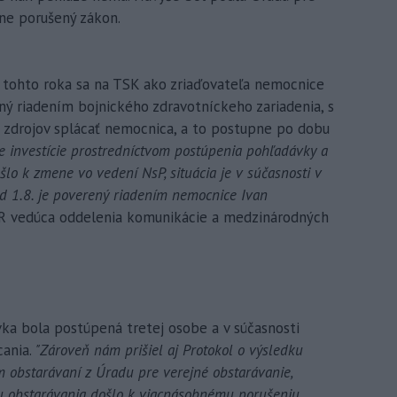
ne porušený zákon.
a tohto roka sa na TSK ako zriaďovateľa nemocnice
ený riadením bojnického zdravotníckeho zariadenia, s
h zdrojov splácať nemocnica, a to postupne po dobu
ie investície prostredníctvom postúpenia pohľadávky a
lo k zmene vo vedení NsP, situácia je v súčasnosti v
od 1.8. je poverený riadením nemocnice Ivan
R vedúca oddelenia komunikácie a medzinárodných
ka bola postúpená tretej osobe a v súčasnosti
cania.
"Zároveň nám prišiel aj Protokol o výsledku
m obstarávaní z Úradu pre verejné obstarávanie,
su obstarávania došlo k viacnásobnému porušeniu