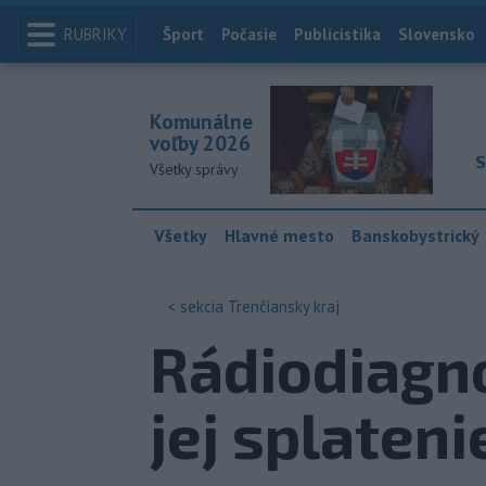
RUBRIKY
Index
Šport
Počasie
Publicistika
Slovensko
Komunálne
voľby 2026
S
Všetky správy
Všetky
Hlavné mesto
Banskobystrický
< sekcia
Trenčiansky kraj
Rádiodiagnos
jej splateni