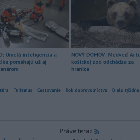
O: Umelá inteligencia a
NOVÝ DOMOV: Medveď Artu
tika pomáhajú už aj
košickej zoo odchádza za
ranárom
hranice
túra
Turizmus
Cestovanie
Rok dobrovoľníctva
Dielo týždňa
Práve teraz