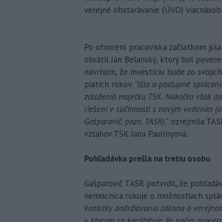
verejné obstarávanie (ÚVO) viacnásob
Po otvorení pracoviska začiatkom júl
obrátil Ján Belanský, ktorý bol pover
návrhom, že investíciu bude zo svojic
piatich rokov.
"Išlo o postupné splácan
založenia majetku TSK. Nakoľko však doš
riešení v súčinnosti s novým vedením (
Gašparovič, pozn. TASR),"
ozrejmila TAS
vzťahov TSK Jana Paulínyová.
Pohľadávka prešla na tretiu osobu
Gašparovič TASR potvrdil, že pohľadáv
nemocnica rokuje o možnostiach splá
kontroly dodržiavania zákona o verejno
v ktorom sa konštatuje, že počas proce