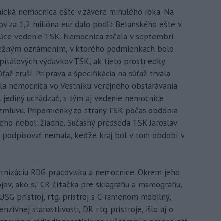
nická nemocnica ešte v závere minulého roka. Na
ov za 1,2 milióna eur dalo podľa Belanského ešte v
júce vedenie TSK. Nemocnica začala v septembri
bežným oznámením, v ktorého podmienkach bolo
apitálových výdavkov TSK, ak tieto prostriedky
až zruší. Príprava a špecifikácia na súťaž trvala
nila nemocnica vo Vestníku verejného obstarávania
il jediný uchádzač, s tým aj vedenie nemocnice
mluvu. Pripomienky zo strany TSK počas obdobia
ého neboli žiadne. Súčasný predseda TSK Jaroslav
 podpisovať nemala, keďže kraj bol v tom období v
ernizáciu RDG pracoviska a nemocnice. Okrem jeho
jov, ako sú CR čítačka pre skiagrafiu a mamografiu,
USG prístroj, rtg. prístroj s C-ramenom mobilný,
nzívnej starostlivosti, DR rtg. prístroje, išlo aj o