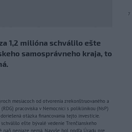
7
a 1,2 milióna schválilo ešte
skeho samosprávneho kraja, to
má.
štyroch mesiacoch od otvorenia zrekonštruovaného a
 (RDG) pracoviska v Nemocnici s poliklinikou (NsP)
 doriešená otázka financovania tejto investície.
 schválilo ešte bývalé vedenie Trenčianskeho
né naň peniaze nemá. Navyše bol podľa Úradu pre