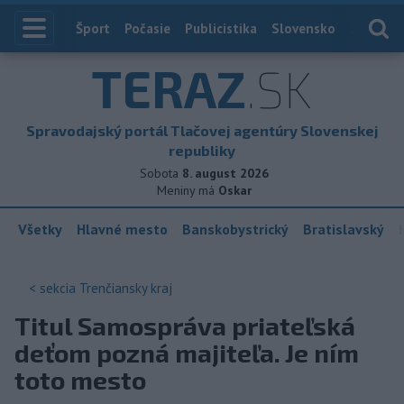
Index
Šport
Počasie
Publicistika
Slovensko
Zahranič
TERAZ
.SK
Spravodajský portál Tlačovej agentúry Slovenskej
republiky
Sobota
8. august 2026
Meniny má
Oskar
Všetky
Hlavné mesto
Banskobystrický
Bratislavský
< sekcia
Trenčiansky kraj
Titul Samospráva priateľská
deťom pozná majiteľa. Je ním
toto mesto