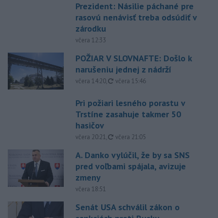
Prezident: Násilie páchané pre
rasovú nenávisť treba odsúdiť v
zárodku
včera 12:33
POŽIAR V SLOVNAFTE: Došlo k
narušeniu jednej z nádrží
aktualizované
včera 14:20
,
včera 15:46
Pri požiari lesného porastu v
Trstíne zasahuje takmer 50
hasičov
aktualizované
včera 20:21
,
včera 21:05
A. Danko vylúčil, že by sa SNS
pred voľbami spájala, avizuje
zmeny
včera 18:51
Senát USA schválil zákon o