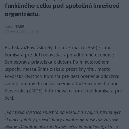
funkčného celku pod spoločnú kmeňovú
organizáciu.
Autor
TASR
27. mája 2026 10:13
Bratislava/Považská Bystrica 27. mája (TASR) - Úrad
komisára pre deti odovzdal v poradí druhé ocenenie
Samospráva priateľská k deťom. Po minuloročnom
úspechu mesta Snina získalo prestížny titul mesto
Považská Bystrica. Komisár pre deti ocenenie odovzdal
zástupcom mesta počas snemu Združenia miest a obcí
Slovenska (ZMOS). Informoval o tom Úrad komisára pre
deti.
„Považská Bystrica spustila na všetkých svojich základných
školách pilotný projekt, ktorý monitoruje duševné zdravie
žiakov. Digitálny nástroj dokáže včas identifikovať, ako sa