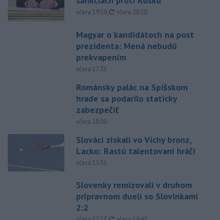
sankciách proti Rusku
aktualizované
včera 19:50
,
včera 20:20
Magyar o kandidátoch na post
prezidenta: Mená nebudú
prekvapením
včera 17:31
Románsky palác na Spišskom
hrade sa podarilo staticky
zabezpečiť
včera 18:00
Slováci získali vo Vichy bronz,
Lacko: Rastú talentovaní hráči
včera 15:51
Slovenky remizovali v druhom
prípravnom dueli so Slovinkami
2:2
aktualizované
včera 17:13
,
včera 19:45