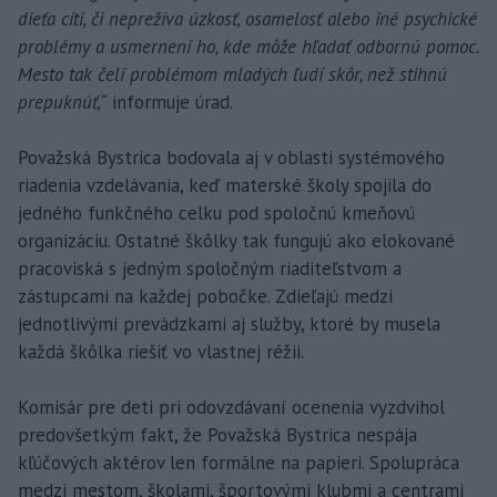
dieťa cíti, či neprežíva úzkosť, osamelosť alebo iné psychické
problémy a usmernení ho, kde môže hľadať odbornú pomoc.
Mesto tak čelí problémom mladých ľudí skôr, než stihnú
prepuknúť,“
informuje úrad.
Považská Bystrica bodovala aj v oblasti systémového
riadenia vzdelávania, keď materské školy spojila do
jedného funkčného celku pod spoločnú kmeňovú
organizáciu. Ostatné škôlky tak fungujú ako elokované
pracoviská s jedným spoločným riaditeľstvom a
zástupcami na každej pobočke. Zdieľajú medzi
jednotlivými prevádzkami aj služby, ktoré by musela
každá škôlka riešiť vo vlastnej réžii.
Komisár pre deti pri odovzdávaní ocenenia vyzdvihol
predovšetkým fakt, že Považská Bystrica nespája
kľúčových aktérov len formálne na papieri. Spolupráca
medzi mestom, školami, športovými klubmi a centrami