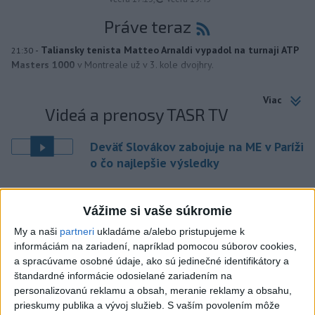
Práve teraz
-
Taliansky tenista Matteo Arnaldi vypadol na turnaji ATP
21:30
Masters 1000
v Montreale už v 3. kole dvojhry.
Viac
Videá a prenosy TASR TV
Deväť Slovákov zabojuje na ME v Paríži
o čo najlepšie výsledky
Viac
Vážime si vaše súkromie
Najčítanejšie
My a naši
partneri
ukladáme a/alebo pristupujeme k
6h
24h
7d
informáciám na zariadení, napríklad pomocou súborov cookies,
a spracúvame osobné údaje, ako sú jedinečné identifikátory a
štandardné informácie odosielané zariadením na
V časti Košice-Krásna otvorili park
1
personalizovanú reklamu a obsah, meranie reklamy a obsahu,
pomenovaný po kňazovi Semivanovi
prieskumy publika a vývoj služieb.
S vaším povolením môže