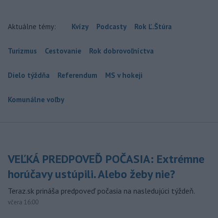
Aktuálne témy:
Kvízy
Podcasty
Rok Ľ.Štúra
Turizmus
Cestovanie
Rok dobrovoľníctva
Dielo týždňa
Referendum
MS v hokeji
Komunálne voľby
VEĽKÁ PREDPOVEĎ POČASIA: Extrémne
horúčavy ustúpili. Alebo žeby nie?
Teraz.sk prináša predpoveď počasia na nasledujúci týždeň.
včera 16:00