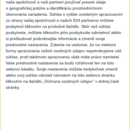
naša spoločnosť a naši partneri používať presné údaje
2
ÚPLNÉ ZATMENIE SLNKA: Časť Európy zahalí tma,
o geografickej polohe a identifikáciu prostredníctvom
hrozia dôsledky
skenovania zariadenia. Súhlas s vyššie uvedeným spracúvaním
zo strany našej spoločnosti a našich 824 partnerov môžete
3
ČIASTOČNÉ ZATMENIE SLNKA: Pozorovať sa bude dať v
poskytnúť kliknutím na príslušné tlačidlo. Skôr než súhlas
stredu
poskytnete, môžete kliknutím jeho poskytnutie odmietnuť alebo
si preštudovať podrobnejšie informácie a zmeniť svoje
4
Obranca Kaša dostal od Žiliny povolenie hľadať si nový
prednostné nastavenia.
Zoberte na vedomie, že na niektoré
klub
formy spracúvania vašich osobných údajov nepotrebujeme váš
súhlas, proti takémuto spracovaniu však máte právo namietať.
5
Historik Zajac: Územie Slovenska bolo jadrom poľsko-
Vaše prednostné nastavenia sa budú vzťahovať len na túto
uhorských vzťahov
webovú lokalitu. Svoje nastavenia môžete kedykoľvek zmeniť
alebo svoj súhlas odvolať návratom na túto webovú stránku
6
Kruhová križovatka v Poprade v smere z Hozelca bude
kliknutím na tlačidlo „Ochrana osobných údajov“ v dolnej časti
hotová budúci rok
stránky.
7
VEĽKÁ PREDPOVEĎ POČASIA: Extrémne horúčavy
ustúpili. Alebo žeby nie?
Najnovšie správy na Teraz.sk