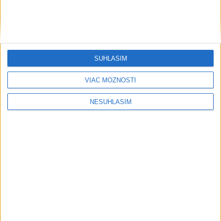
Mihalíková s Nichollsovou postúpili
do osemfinále štvorhry v Toronte
včera 21:27
SÚHLASÍM
VIAC MOŽNOSTÍ
Neprehliadnite
NESÚHLASÍM
Slovensko trápi sucho: V prírode sa
prejavuje viacerými spôsobmi
Podvodníci majú novú stratégiu,
nenechajte sa nachytať
EXTRÉMNE teplá noc: Najvyššie
maximum sa posunulo na novú úroveň
VIDEO: MUNÍCIA V DUNAJI: Mínu