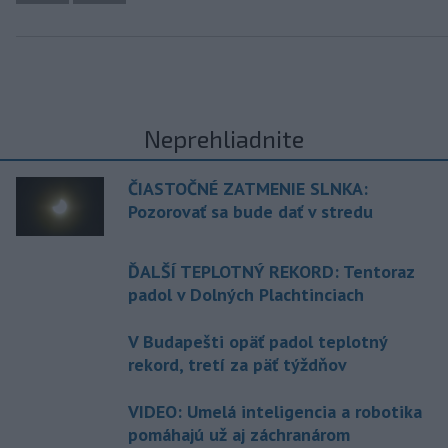
Neprehliadnite
ČIASTOČNÉ ZATMENIE SLNKA:
Pozorovať sa bude dať v stredu
ĎALŠÍ TEPLOTNÝ REKORD: Tentoraz
padol v Dolných Plachtinciach
V Budapešti opäť padol teplotný
rekord, tretí za päť týždňov
VIDEO: Umelá inteligencia a robotika
pomáhajú už aj záchranárom