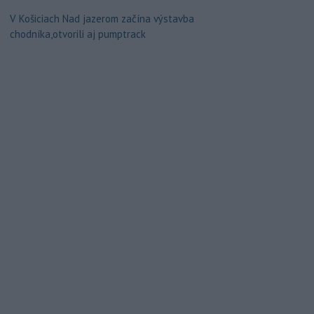
V Košiciach Nad jazerom začína výstavba
chodníka,otvorili aj pumptrack