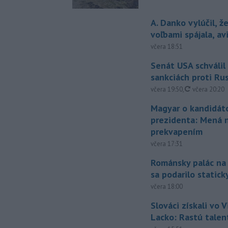
A. Danko vylúčil, ž
voľbami spájala, a
včera 18:51
Senát USA schválil
sankciách proti Ru
aktualizovan
včera 19:50
,
včera 20:20
Magyar o kandidát
prezidenta: Mená 
prekvapením
včera 17:31
Románsky palác na
sa podarilo statick
včera 18:00
Slováci získali vo V
Lacko: Rastú talen