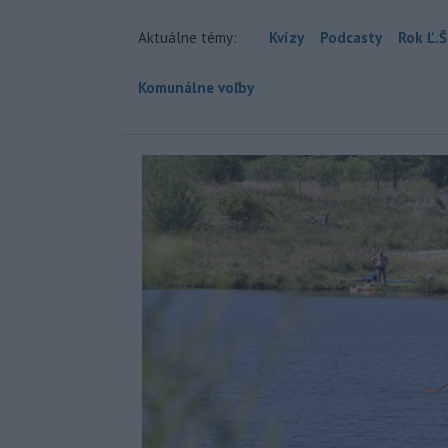
Aktuálne témy:
Kvízy
Podcasty
Rok Ľ.Š
Komunálne voľby