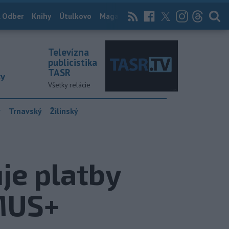
 Odber
Knihy
Útulkovo
Magazín
News Now
Archív
TASR
Televízna
publicistika
TASR
ky
Všetky relácie
y
Trnavský
Žilinský
je platby
MUS+