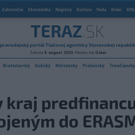
Zahraničie
Ekonomika
Regióny
Kultúra
Veda
Krimi
XML
TERAZ
.SK
pravodajský portál Tlačovej agentúry Slovenskej republi
Sobota
8. august 2026
Meniny má
Oskar
Bratislavský
Košický
Nitriansky
Prešovský
Trenčiansk
 kraj predfinancu
pojeným do ERAS