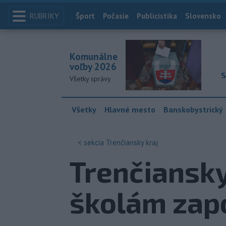
RUBRIKY
Index
Šport
Počasie
Publicistika
Slovensko
Komunálne
voľby 2026
S
Všetky správy
Všetky
Hlavné mesto
Banskobystrický
< sekcia
Trenčiansky kraj
Trenčiansky
školám za