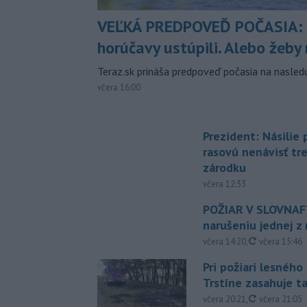
VEĽKÁ PREDPOVEĎ POČASIA:
horúčavy ustúpili. Alebo žeby 
Teraz.sk prináša predpoveď počasia na nasledu
včera 16:00
Prezident: Násilie
rasovú nenávisť tr
zárodku
včera 12:33
POŽIAR V SLOVNAFT
narušeniu jednej z 
aktualizovan
včera 14:20
,
včera 15:46
Pri požiari lesného
Trstíne zasahuje t
aktualizovan
včera 20:21
,
včera 21:05