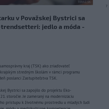
7
rku v Považskej Bystrici sa
-trendsetteri: jedlo a móda -
 samosprávny kraj (TSK) ako zriaďovateľ
 krajským stredným školám v rámci programu
deň poslanci Zastupiteľstva TSK.
j Bystrici sa zapojilo do projektu Eko-
 21. storočie. Je zameraný na modernizáciu
o prístupu k životnému prostrediu u mladých ľudí
nie, módu a medzikultúrne kompetencie.