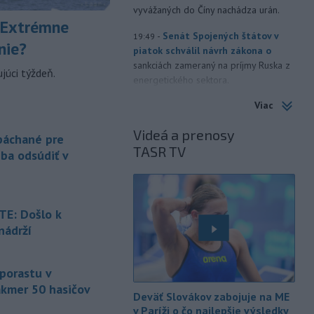
vyvážaných do Číny nachádza urán.
 Extrémne
-
Senát Spojených štátov v
19:49
nie?
piatok schválil návrh zákona o
sankciách zameraný na príjmy Ruska z
júci týždeň.
energetického sektora.
Viac
-
Slovenská polícia prispela k
16:08
objasneniu prípadu prevádzačstva,
Videá a prenosy
ktorý sa podarilo ukončiť
 páchané pre
TASR TV
právoplatným odsúdením páchateľa v
eba odsúdiť v
Maďarsku.
-
Piatkový požiar v
15:21
bratislavskej rafinérii Slovnaft je
E: Došlo k
pod kontrolou.
Príčina jeho vzniku
nádrží
bude predmetom vyšetrovania. Pre
é
TASR to potvrdil hovorca rafinérie
Anton Molnár.
 porastu v
akmer 50 hasičov
-
Ministerstvo kultúry (MK) SR
15:17
Deväť Slovákov zabojuje na ME
upraví verziu opatrenia o
é
v Paríži o čo najlepšie výsledky