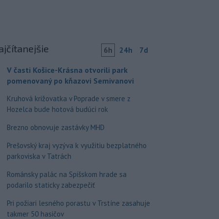
ajčítanejšie
6h
24h
7d
V časti Košice-Krásna otvorili park
pomenovaný po kňazovi Semivanovi
Kruhová križovatka v Poprade v smere z
Hozelca bude hotová budúci rok
Brezno obnovuje zastávky MHD
Prešovský kraj vyzýva k využitiu bezplatného
parkoviska v Tatrách
Románsky palác na Spišskom hrade sa
podarilo staticky zabezpečiť
Pri požiari lesného porastu v Trstíne zasahuje
takmer 50 hasičov