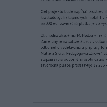
Cieľ projektu bude napĺňať prostredn
krátkodobých skupinových mobilít v 
33.000 eur, záverečná platba je vo výš
Obchodná akadémia M. Hodžu v Trenčín
Zameraný je na súťaže žiakov v odborn
odborného vzdelávania a prípravy for
Malte a Sicílii. Pedagógovia zároveň 
zlepšia svoje odborné aj osobnostné 
záverečná platba predstavuje 12.296 e