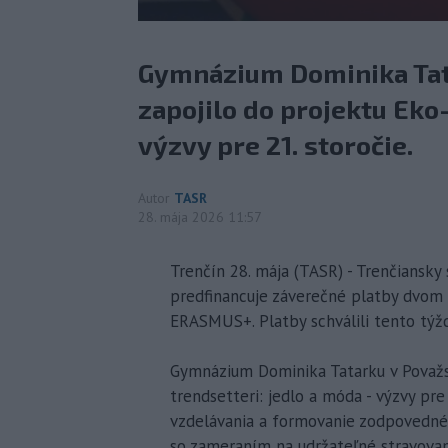
Gymnázium Dominika Tata
zapojilo do projektu Eko
výzvy pre 21. storočie.
Autor
TASR
28. mája 2026 11:57
Trenčín 28. mája (TASR) - Trenčiansky
predfinancuje záverečné platby dvom
ERASMUS+. Platby schválili tento týž
Gymnázium Dominika Tatarku v Považske
trendsetteri: jedlo a móda - výzvy pre
vzdelávania a formovanie zodpovednéh
so zameraním na udržateľné stravova