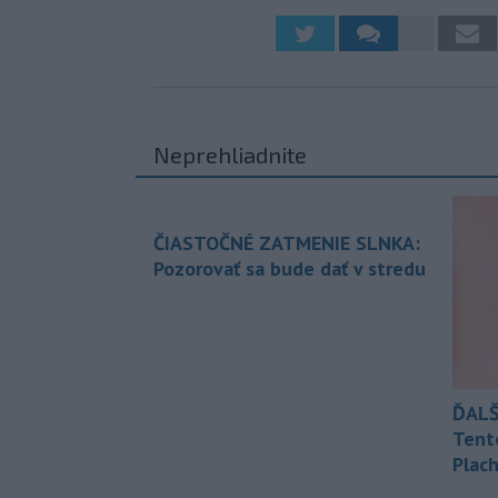
Neprehliadnite
ČIASTOČNÉ ZATMENIE SLNKA:
Pozorovať sa bude dať v stredu
ĎALŠ
Tent
Plach