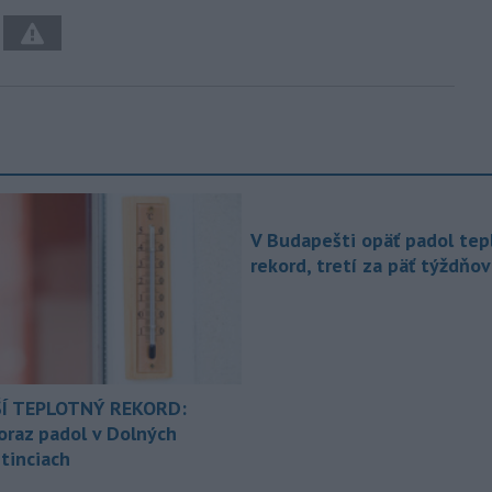
V Budapešti opäť padol tep
rekord, tretí za päť týždňov
Í TEPLOTNÝ REKORD:
oraz padol v Dolných
tinciach