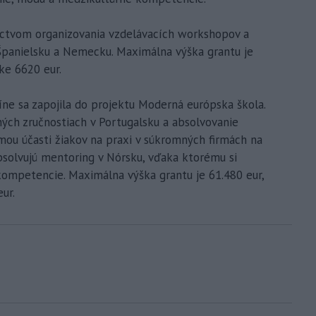
íctvom organizovania vzdelávacích workshopov a
Španielsku a Nemecku. Maximálna výška grantu je
ke 6620 eur.
e sa zapojila do projektu Moderná európska škola.
ých zručnostiach v Portugalsku a absolvovanie
mou účasti žiakov na praxi v súkromných firmách na
absolvujú mentoring v Nórsku, vďaka ktorému si
kompetencie. Maximálna výška grantu je 61.480 eur,
ur.