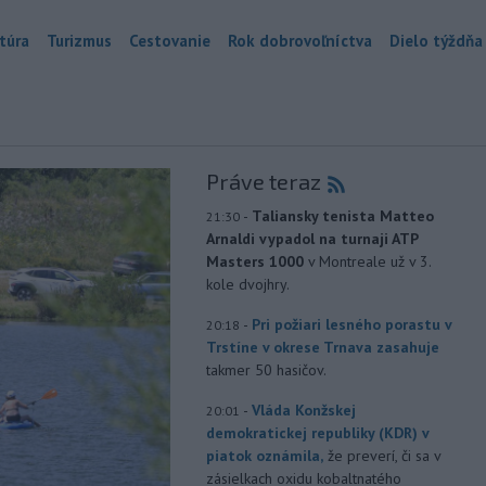
túra
Turizmus
Cestovanie
Rok dobrovoľníctva
Dielo týždňa
Práve teraz
-
Taliansky tenista Matteo
21:30
Arnaldi vypadol na turnaji ATP
Masters 1000
v Montreale už v 3.
kole dvojhry.
-
Pri požiari lesného porastu v
20:18
Trstíne v okrese Trnava zasahuje
takmer 50 hasičov.
-
Vláda Konžskej
20:01
demokratickej republiky (KDR) v
piatok oznámila,
že preverí, či sa v
zásielkach oxidu kobaltnatého