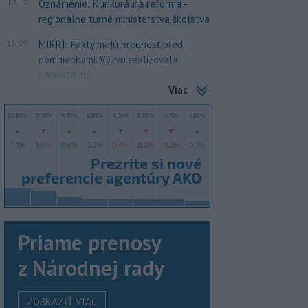
17:17
Oznámenie: Kurikurálna reforma -
regionálne turné ministerstva školstva
15:09
MIRRI: Fakty majú prednosť pred
domnienkami. Výzvu realizovala
samostatná...
Viac
Priame prenosy
z Národnej rady
ZOBRAZIŤ VIAC