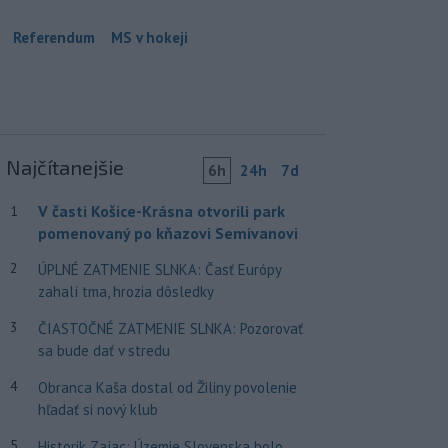
Referendum
MS v hokeji
Najčítanejšie
6h
24h
7d
V časti Košice-Krásna otvorili park
1
pomenovaný po kňazovi Semivanovi
2
ÚPLNÉ ZATMENIE SLNKA: Časť Európy
zahalí tma, hrozia dôsledky
3
ČIASTOČNÉ ZATMENIE SLNKA: Pozorovať
sa bude dať v stredu
4
Obranca Kaša dostal od Žiliny povolenie
hľadať si nový klub
5
Historik Zajac: Územie Slovenska bolo