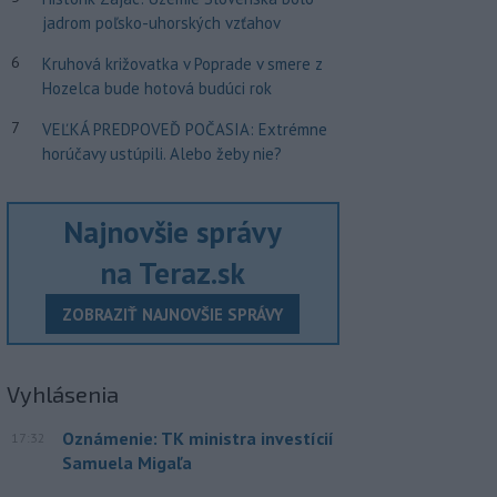
jadrom poľsko-uhorských vzťahov
6
Kruhová križovatka v Poprade v smere z
Hozelca bude hotová budúci rok
7
VEĽKÁ PREDPOVEĎ POČASIA: Extrémne
horúčavy ustúpili. Alebo žeby nie?
Najnovšie správy
na Teraz.sk
ZOBRAZIŤ NAJNOVŠIE SPRÁVY
Vyhlásenia
Oznámenie: TK ministra investícií
17:32
Samuela Migaľa