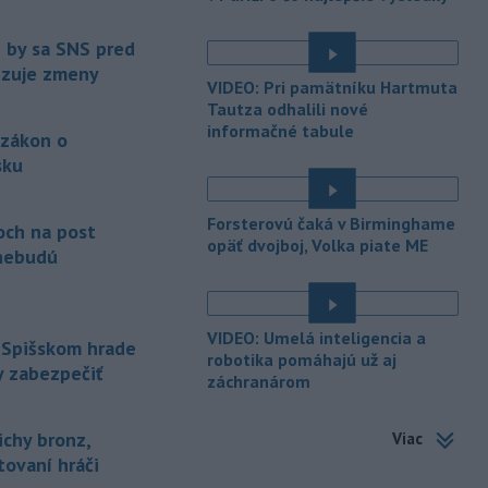
podrobnostiach poskytovania dotácií v
pôsobnosti rezortu.
e by sa SNS pred
vizuje zmeny
-
V bratislavskej rafinérii
14:17
VIDEO: Pri pamätníku Hartmuta
Slovnaft horí uskladnený ropný
Tautza odhalili nové
produkt.
TASR o tom informovala
informačné tabule
 zákon o
rafinéria s tým, že obyvateľom nehrozí
sku
nebezpečenstvo.
é
-
Jedným zo zdravotných rizík
13:50
Forsterovú čaká v Birminghame
na festivale môže byť vyššia
och na post
opäť dvojboj, Volka piate ME
úroveň
hluku. Je preto dobré držať sa
nebudú
ďalej od reproduktorov, používať
chrániče sluchu či dodržiavať
prestávky.
VIDEO: Umelá inteligencia a
 Spišskom hrade
-
Podporu kandidatúre
robotika pomáhajú už aj
12:49
y zabezpečiť
záchranárom
Slovenskej republiky na nestále
členstvo
v Bezpečnostnej rade
Organizácie Spojených národov (OSN)
ichy bronz,
Viac
na roky 2028 až 2029 písomne
tovaní hráči
vyjadrilo už 123 zo 193 členských