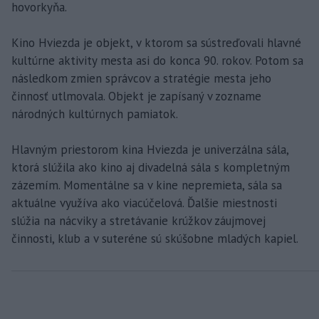
hovorkyňa.
Kino Hviezda je objekt, v ktorom sa sústreďovali hlavné
kultúrne aktivity mesta asi do konca 90. rokov. Potom sa
následkom zmien správcov a stratégie mesta jeho
činnosť utlmovala. Objekt je zapísaný v zozname
národných kultúrnych pamiatok.
Hlavným priestorom kina Hviezda je univerzálna sála,
ktorá slúžila ako kino aj divadelná sála s kompletným
zázemím. Momentálne sa v kine nepremieta, sála sa
aktuálne využíva ako viacúčelová. Ďalšie miestnosti
slúžia na nácviky a stretávanie krúžkov záujmovej
činnosti, klub a v suteréne sú skúšobne mladých kapiel.