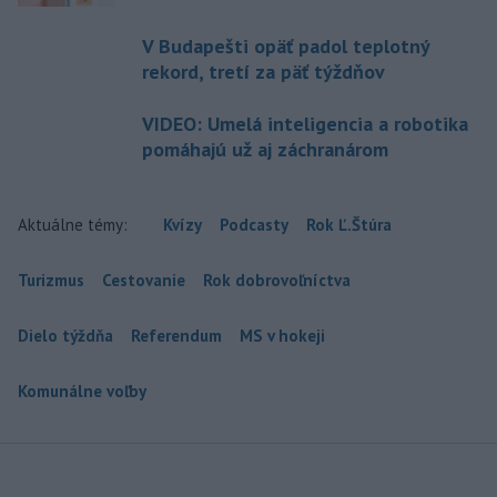
V Budapešti opäť padol teplotný
rekord, tretí za päť týždňov
VIDEO: Umelá inteligencia a robotika
pomáhajú už aj záchranárom
Aktuálne témy:
Kvízy
Podcasty
Rok Ľ.Štúra
Turizmus
Cestovanie
Rok dobrovoľníctva
Dielo týždňa
Referendum
MS v hokeji
Komunálne voľby