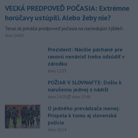
VEĽKÁ PREDPOVEĎ POČASIA: Extrémne
horúčavy ustúpili. Alebo žeby nie?
Teraz.sk prináša predpoveď počasia na nasledujúci týždeň.
dnes 16:00
Prezident: Násilie páchané pre
rasovú nenávisť treba odsúdiť v
zárodku
dnes 12:33
POŽIAR V SLOVNAFTE: Došlo k
narušeniu jednej z nádrží
aktualizované
dnes 14:20
,
dnes 15:46
O jedného prevádzača menej:
Prispela k tomu aj slovenská
polícia
dnes 16:14