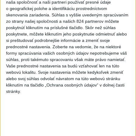
naša spoločnosť a naši partneri používať presné údaje
Lacko: Rastú talentovaní hráči
o geografickej polohe a identifikáciu prostredníctvom
dnes 15:51
skenovania zariadenia. Súhlas s vyššie uvedeným spracúvaním
zo strany našej spoločnosti a našich 824 partnerov môžete
Slovenky remizovali v druhom
poskytnúť kliknutím na príslušné tlačidlo. Skôr než súhlas
prípravnom dueli so Slovinkami
poskytnete, môžete kliknutím jeho poskytnutie odmietnuť alebo
2:2
si preštudovať podrobnejšie informácie a zmeniť svoje
dnes 17:13
prednostné nastavenia.
Zoberte na vedomie, že na niektoré
formy spracúvania vašich osobných údajov nepotrebujeme váš
Práve teraz
súhlas, proti takémuto spracovaniu však máte právo namietať.
Vaše prednostné nastavenia sa budú vzťahovať len na túto
-
Slovenská polícia prispela k objasneniu prípadu
16:08
webovú lokalitu. Svoje nastavenia môžete kedykoľvek zmeniť
prevádzačstva,
ktorý sa podarilo ukončiť právoplatným odsúdením
alebo svoj súhlas odvolať návratom na túto webovú stránku
páchateľa v Maďarsku.
kliknutím na tlačidlo „Ochrana osobných údajov“ v dolnej časti
stránky.
Viac
Videá a prenosy TASR TV
Deväť Slovákov zabojuje na ME v Paríži
o čo najlepšie výsledky