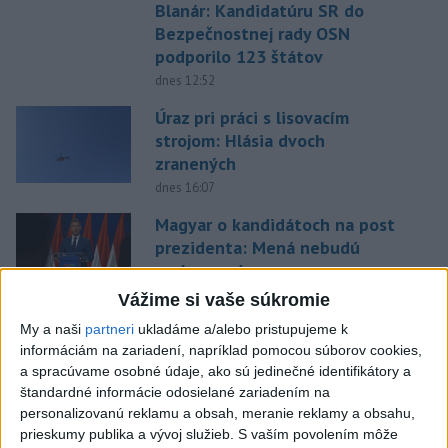
Blanár: Kandidatúru SR do
Bezpečnostnej rady OSN
podporilo 123 štátov
dnes 12:52
Úraz pri práci s lisovacím
strojom: Hlásia dvoch
zranených
dnes 16:07
Magyar o kandidátoch na post
prezidenta: Mená nebudú
prekvapením
dnes 17:31
Vážime si vaše súkromie
Románsky palác na Spišskom
My a naši
partneri
ukladáme a/alebo pristupujeme k
informáciám na zariadení, napríklad pomocou súborov cookies,
hrade sa podarilo staticky
a spracúvame osobné údaje, ako sú jedinečné identifikátory a
zabezpečiť
štandardné informácie odosielané zariadením na
dnes 18:00
personalizovanú reklamu a obsah, meranie reklamy a obsahu,
prieskumy publika a vývoj služieb.
S vaším povolením môže
Slováci získali vo Vichy bronz,