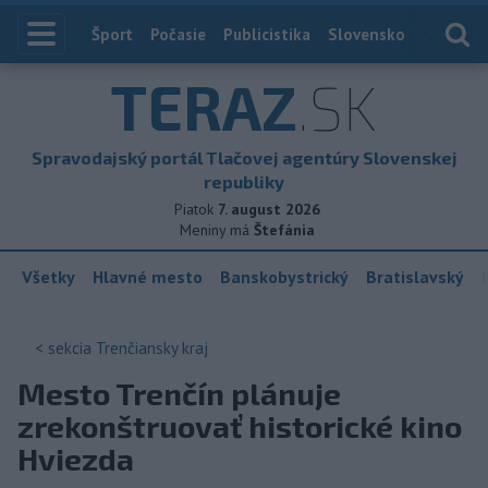
Index
Šport
Počasie
Publicistika
Slovensko
Zahranič
TERAZ
.SK
Spravodajský portál Tlačovej agentúry Slovenskej
republiky
Piatok
7. august 2026
Meniny má
Štefánia
Všetky
Hlavné mesto
Banskobystrický
Bratislavský
< sekcia
Trenčiansky kraj
Mesto Trenčín plánuje
zrekonštruovať historické kino
Hviezda