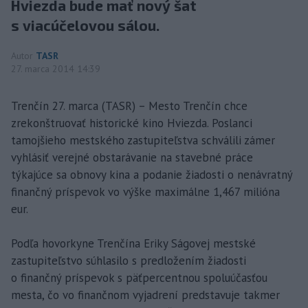
Hviezda bude mať nový šat
s viacúčelovou sálou.
Autor
TASR
27. marca 2014 14:39
Trenčín 27. marca (TASR) – Mesto Trenčín chce
zrekonštruovať historické kino Hviezda. Poslanci
tamojšieho mestského zastupiteľstva schválili zámer
vyhlásiť verejné obstarávanie na stavebné práce
týkajúce sa obnovy kina a podanie žiadosti o nenávratný
finančný príspevok vo výške maximálne 1,467 milióna
eur.
Podľa hovorkyne Trenčína Eriky Ságovej mestské
zastupiteľstvo súhlasilo s predložením žiadosti
o finančný príspevok s päťpercentnou spoluúčasťou
mesta, čo vo finančnom vyjadrení predstavuje takmer