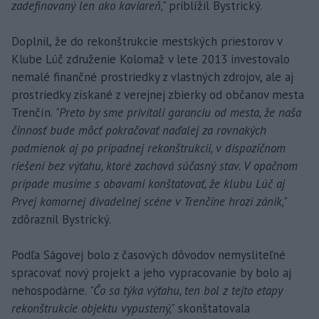
zadefinovaný len ako kaviareň,"
priblížil Bystrický.
Doplnil, že do rekonštrukcie mestských priestorov v
Klube Lúč združenie Kolomaž v lete 2013 investovalo
nemalé finančné prostriedky z vlastných zdrojov, ale aj
prostriedky získané z verejnej zbierky od občanov mesta
Trenčín.
"Preto by sme privítali garanciu od mesta, že naša
činnosť bude môcť pokračovať naďalej za rovnakých
podmienok aj po prípadnej rekonštrukcii, v dispozičnom
riešení bez výťahu, ktoré zachová súčasný stav. V opačnom
prípade musíme s obavami konštatovať, že klubu Lúč aj
Prvej komornej divadelnej scéne v Trenčíne hrozí zánik,"
zdôraznil Bystrický.
Podľa Ságovej bolo z časových dôvodov nemysliteľné
spracovať nový projekt a jeho vypracovanie by bolo aj
nehospodárne.
"Čo sa týka výťahu, ten bol z tejto etapy
rekonštrukcie objektu vypustený,"
skonštatovala