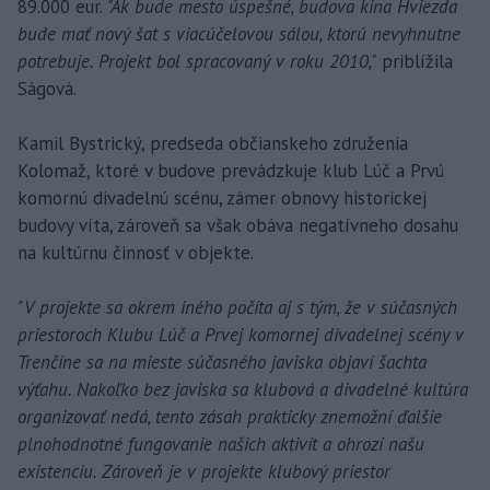
89.000 eur.
"Ak bude mesto úspešné, budova kina Hviezda
bude mať nový šat s viacúčelovou sálou, ktorú nevyhnutne
potrebuje. Projekt bol spracovaný v roku 2010,"
priblížila
Ságová.
Kamil Bystrický, predseda občianskeho združenia
Kolomaž, ktoré v budove prevádzkuje klub Lúč a Prvú
komornú divadelnú scénu, zámer obnovy historickej
budovy víta, zároveň sa však obáva negatívneho dosahu
na kultúrnu činnosť v objekte.
"V projekte sa okrem iného počíta aj s tým, že v súčasných
priestoroch Klubu Lúč a Prvej komornej divadelnej scény v
Trenčíne sa na mieste súčasného javiska objaví šachta
výťahu. Nakoľko bez javiska sa klubová a divadelné kultúra
organizovať nedá, tento zásah prakticky znemožní ďalšie
plnohodnotné fungovanie našich aktivít a ohrozí našu
existenciu. Zároveň je v projekte klubový priestor