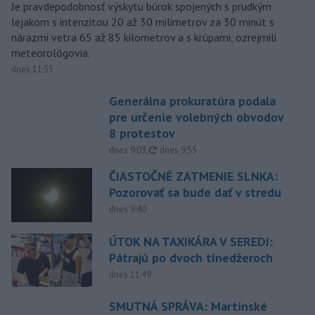
Je pravdepodobnosť výskytu búrok spojených s prudkým
lejakom s intenzitou 20 až 30 milimetrov za 30 minút s
nárazmi vetra 65 až 85 kilometrov a s krúpami, ozrejmili
meteorológovia.
dnes 11:55
Generálna prokuratúra podala
pre určenie volebných obvodov
8 protestov
aktualizované
dnes 9:03
,
dnes 9:55
ČIASTOČNÉ ZATMENIE SLNKA:
Pozorovať sa bude dať v stredu
dnes 9:40
ÚTOK NA TAXIKÁRA V SEREDI:
Pátrajú po dvoch tínedžeroch
dnes 11:49
SMUTNÁ SPRÁVA: Martinské