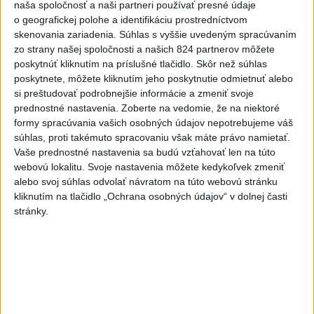
naša spoločnosť a naši partneri používať presné údaje
o geografickej polohe a identifikáciu prostredníctvom
Najnovšie správy na Teraz.sk
skenovania zariadenia. Súhlas s vyššie uvedeným spracúvaním
Vyhlásenia
zo strany našej spoločnosti a našich 824 partnerov môžete
poskytnúť kliknutím na príslušné tlačidlo. Skôr než súhlas
Priame prenosy z Národnej rady SR
poskytnete, môžete kliknutím jeho poskytnutie odmietnuť alebo
si preštudovať podrobnejšie informácie a zmeniť svoje
prednostné nastavenia.
Zoberte na vedomie, že na niektoré
formy spracúvania vašich osobných údajov nepotrebujeme váš
súhlas, proti takémuto spracovaniu však máte právo namietať.
Politika na sociálnych sieťach
Vaše prednostné nastavenia sa budú vzťahovať len na túto
webovú lokalitu. Svoje nastavenia môžete kedykoľvek zmeniť
alebo svoj súhlas odvolať návratom na túto webovú stránku
Zobraziť viac
Info
kliknutím na tlačidlo „Ochrana osobných údajov“ v dolnej časti
stránky.
Najnovšie videá
Najsledovanejšie videá
CEUTA UKÁZALA, PREČO MIGRAČNÝ
PAKT ODMIETAME
dnes 09:56
|
Šutaj Eštok Matúš
|
4
zobrazení