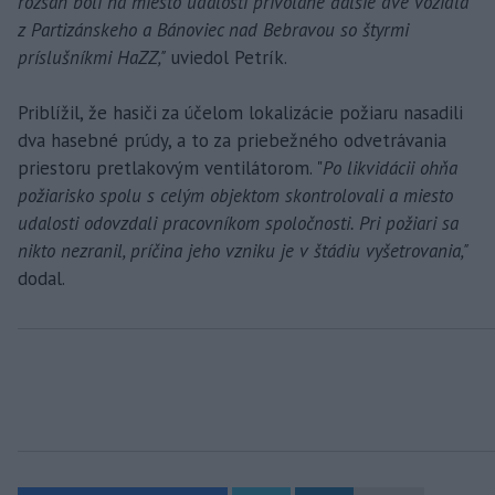
rozsah boli na miesto udalosti privolané ďalšie dve vozidlá
z Partizánskeho a Bánoviec nad Bebravou so štyrmi
príslušníkmi HaZZ,"
uviedol Petrík.
Priblížil, že hasiči za účelom lokalizácie požiaru nasadili
dva hasebné prúdy, a to za priebežného odvetrávania
priestoru pretlakovým ventilátorom. "
Po likvidácii ohňa
požiarisko spolu s celým objektom skontrolovali a miesto
udalosti odovzdali pracovníkom spoločnosti. Pri požiari sa
nikto nezranil, príčina jeho vzniku je v štádiu vyšetrovania,"
dodal.