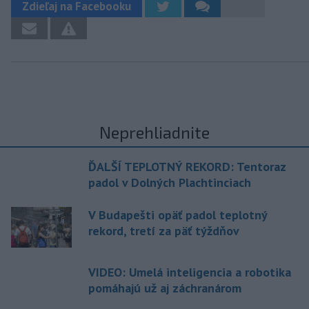
Zdieľaj na Facebooku
Neprehliadnite
ĎALŠÍ TEPLOTNÝ REKORD: Tentoraz
padol v Dolných Plachtinciach
V Budapešti opäť padol teplotný
rekord, tretí za päť týždňov
VIDEO: Umelá inteligencia a robotika
pomáhajú už aj záchranárom