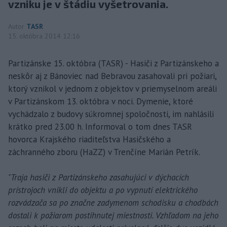
vzniku je v štádiu vyšetrovania.
Autor
TASR
15. októbra 2014 12:16
Partizánske 15. októbra (TASR) - Hasiči z Partizánskeho a
neskôr aj z Bánoviec nad Bebravou zasahovali pri požiari,
ktorý vznikol v jednom z objektov v priemyselnom areáli
v Partizánskom 13. októbra v noci. Dymenie, ktoré
vychádzalo z budovy súkromnej spoločnosti, im nahlásili
krátko pred 23.00 h. Informoval o tom dnes TASR
hovorca Krajského riaditeľstva Hasičského a
záchranného zboru (HaZZ) v Trenčíne Marián Petrík.
"Traja hasiči z Partizánskeho zasahujúci v dýchacích
prístrojoch vnikli do objektu a po vypnutí elektrického
rozvádzača sa po značne zadymenom schodisku a chodbách
dostali k požiarom postihnutej miestnosti. Vzhľadom na jeho