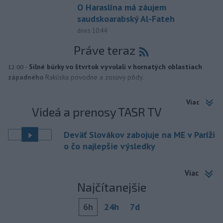
O Haraslína má záujem
saudskoarabský Al-Fateh
dnes 10:44
Práve teraz
-
Silné búrky vo štvrtok vyvolali v hornatých oblastiach
12:00
západného
Rakúska povodne a zosuvy pôdy.
Viac
Videá a prenosy TASR TV
Deväť Slovákov zabojuje na ME v Paríži
o čo najlepšie výsledky
Viac
Najčítanejšie
6h
24h
7d