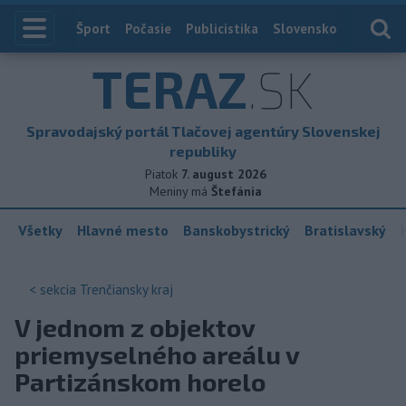
Index
Šport
Počasie
Publicistika
Slovensko
Zahranič
TERAZ
.SK
Spravodajský portál Tlačovej agentúry Slovenskej
republiky
Piatok
7. august 2026
Meniny má
Štefánia
Všetky
Hlavné mesto
Banskobystrický
Bratislavský
< sekcia
Trenčiansky kraj
V jednom z objektov
priemyselného areálu v
Partizánskom horelo