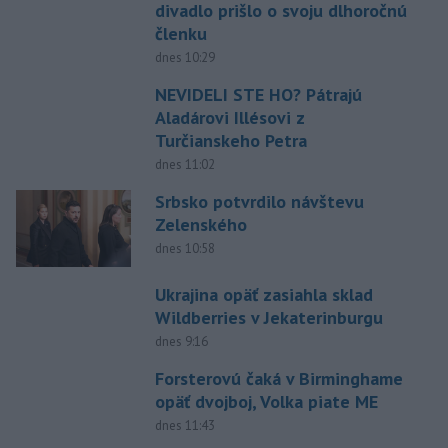
divadlo prišlo o svoju dlhoročnú
členku
dnes 10:29
NEVIDELI STE HO? Pátrajú
Aladárovi Illésovi z
Turčianskeho Petra
dnes 11:02
Srbsko potvrdilo návštevu
Zelenského
dnes 10:58
Ukrajina opäť zasiahla sklad
Wildberries v Jekaterinburgu
dnes 9:16
Forsterovú čaká v Birminghame
opäť dvojboj, Volka piate ME
dnes 11:43