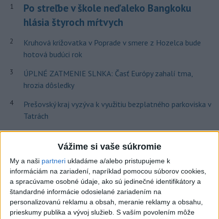
Po streľbe v škole neďaleko Bangkoku
1
hlásia štyroch mŕtvych
2
Kruhová križovatka v Poprade v smere z Hozelca bude
hotová budúci rok
3
ÚPLNÉ ZATMENIE SLNKA: Časť Európy zahalí tma,
hrozia dôsledky
4
Prešovský kraj vyzýva k využitiu bezplatného parkoviska v
Tatrách
5
V Košiciach Nad jazerom začína výstavba
chodníka,otvorili aj pumptrack
Vážime si vaše súkromie
My a naši
partneri
ukladáme a/alebo pristupujeme k
6
Mesto Martin vypovedalo zmluvy na tri rozpracované
informáciám na zariadení, napríklad pomocou súborov cookies,
investičné akcie
a spracúvame osobné údaje, ako sú jedinečné identifikátory a
štandardné informácie odosielané zariadením na
7
Historik Zajac: Územie Slovenska bolo jadrom poľsko-
personalizovanú reklamu a obsah, meranie reklamy a obsahu,
uhorských vzťahov
prieskumy publika a vývoj služieb.
S vaším povolením môže