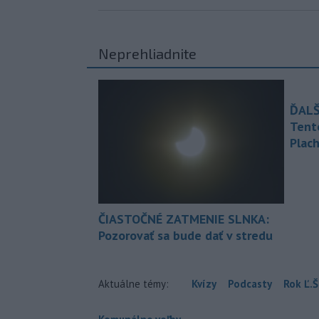
Neprehliadnite
ĎALŠ
Tent
Plach
ČIASTOČNÉ ZATMENIE SLNKA:
Pozorovať sa bude dať v stredu
Aktuálne témy:
Kvízy
Podcasty
Rok Ľ.Š