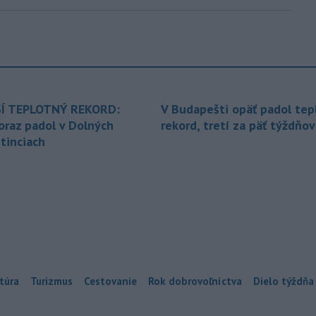
Í TEPLOTNÝ REKORD:
V Budapešti opäť padol tep
oraz padol v Dolných
rekord, tretí za päť týždňov
tinciach
túra
Turizmus
Cestovanie
Rok dobrovoľníctva
Dielo týždňa