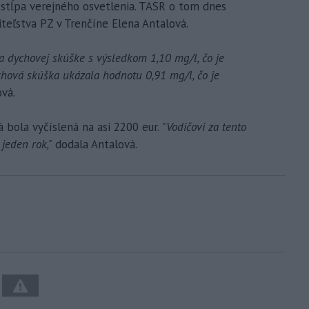
 stĺpa verejného osvetlenia. TASR o tom dnes
teľstva PZ v Trenčíne Elena Antalová.
ča dychovej skúške s výsledkom 1,10 mg/l, čo je
hová skúška ukázala hodnotu 0,91 mg/l, čo je
vá.
á bola vyčíslená na asi 2200 eur.
"Vodičovi za tento
 jeden rok,"
dodala Antalová.