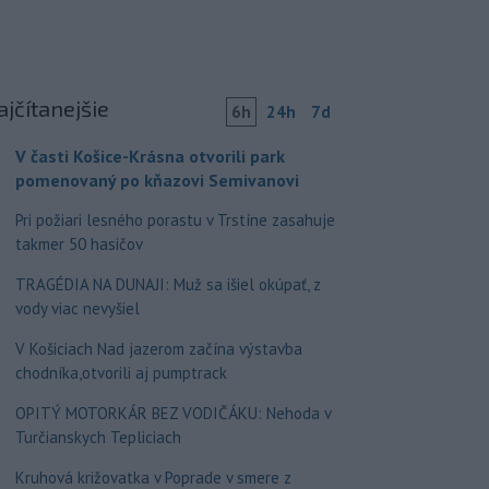
ajčítanejšie
6h
24h
7d
V časti Košice-Krásna otvorili park
pomenovaný po kňazovi Semivanovi
Pri požiari lesného porastu v Trstíne zasahuje
takmer 50 hasičov
TRAGÉDIA NA DUNAJI: Muž sa išiel okúpať, z
vody viac nevyšiel
V Košiciach Nad jazerom začína výstavba
chodníka,otvorili aj pumptrack
OPITÝ MOTORKÁR BEZ VODIČÁKU: Nehoda v
Turčianskych Tepliciach
Kruhová križovatka v Poprade v smere z