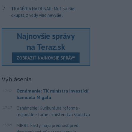
7
TRAGÉDIA NA DUNAJI: Muž sa išiel
okúpať, z vody viac nevyšiel
Najnovšie správy
na Teraz.sk
ZOBRAZIŤ NAJNOVŠIE SPRÁVY
Vyhlásenia
Oznámenie: TK ministra investícií
17:32
Samuela Migaľa
17:17
Oznámenie: Kurikurálna reforma -
regionálne turné ministerstva školstva
15:09
MIRRI: Fakty majú prednosť pred
domnienkami. Výzvu realizovala