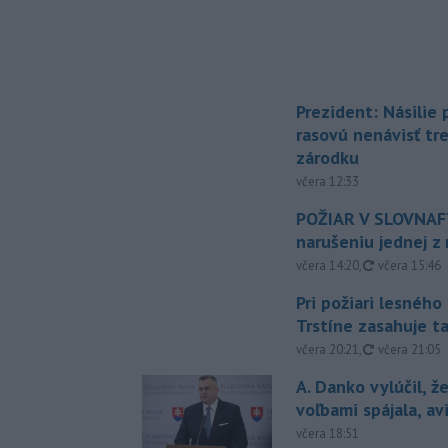
Prezident: Násilie
rasovú nenávisť tr
zárodku
včera 12:33
POŽIAR V SLOVNAFT
narušeniu jednej z 
aktualizovan
včera 14:20
,
včera 15:46
Pri požiari lesného
Trstíne zasahuje t
aktualizovan
včera 20:21
,
včera 21:05
A. Danko vylúčil, ž
voľbami spájala, a
včera 18:51