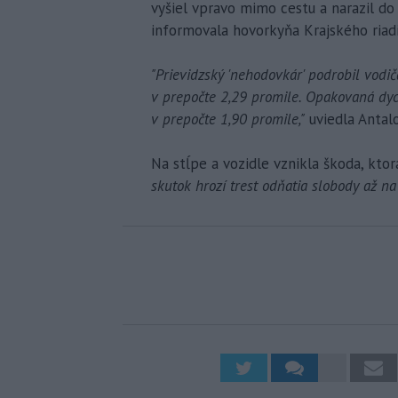
vyšiel vpravo mimo cestu a narazil do
informovala hovorkyňa Krajského riadi
"Prievidzský 'nehodovkár' podrobil vodi
v prepočte 2,29 promile. Opakovaná dyc
v prepočte 1,90 promile,"
uviedla Antalo
Na stĺpe a vozidle vznikla škoda, ktor
skutok hrozí trest odňatia slobody až na