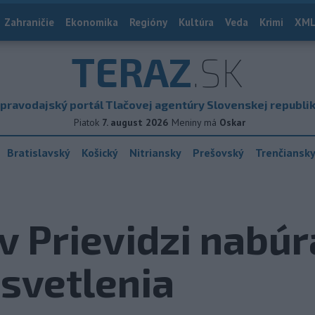
Zahraničie
Ekonomika
Regióny
Kultúra
Veda
Krimi
XML
TERAZ
.SK
pravodajský portál Tlačovej agentúry Slovenskej republi
Piatok
7. august 2026
Meniny má
Oskar
Bratislavský
Košický
Nitriansky
Prešovský
Trenčiansk
v Prievidzi nabúr
svetlenia