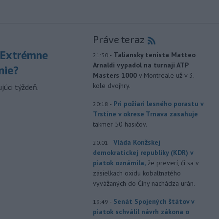
Práve teraz
 Extrémne
-
Taliansky tenista Matteo
21:30
Arnaldi vypadol na turnaji ATP
nie?
Masters 1000
v Montreale už v 3.
kole dvojhry.
júci týždeň.
-
Pri požiari lesného porastu v
20:18
Trstíne v okrese Trnava zasahuje
takmer 50 hasičov.
-
Vláda Konžskej
20:01
demokratickej republiky (KDR) v
piatok oznámila,
že preverí, či sa v
zásielkach oxidu kobaltnatého
vyvážaných do Číny nachádza urán.
-
Senát Spojených štátov v
19:49
piatok schválil návrh zákona o