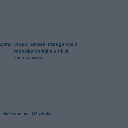
lotný
VIDEO: Umelá inteligencia a
robotika pomáhajú už aj
záchranárom
Referendum
MS v hokeji