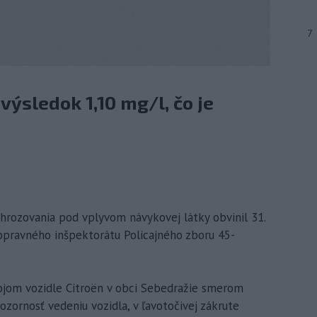
7
výsledok 1,10 mg/l, čo je
 ohrozovania pod vplyvom návykovej látky obvinil 31.
pravného inšpektorátu Policajného zboru 45-
vojom vozidle Citroën v obci Sebedražie smerom
ornosť vedeniu vozidla, v ľavotočivej zákrute