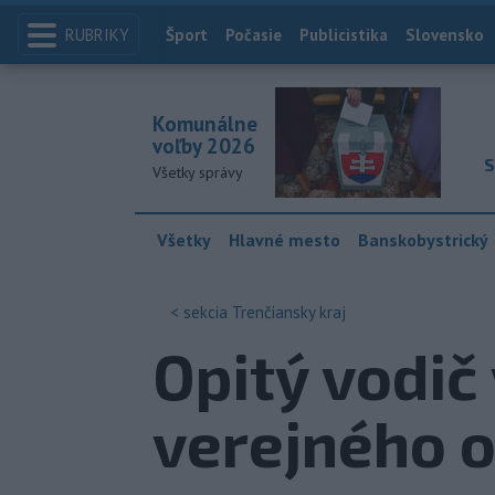
RUBRIKY
Index
Šport
Počasie
Publicistika
Slovensko
Komunálne
voľby 2026
S
Všetky správy
Všetky
Hlavné mesto
Banskobystrický
< sekcia
Trenčiansky kraj
Opitý vodič 
verejného o