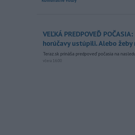
Komunálne voľby
VEĽKÁ PREDPOVEĎ POČASIA:
horúčavy ustúpili. Alebo žeby 
Teraz.sk prináša predpoveď počasia na nasledu
včera 16:00