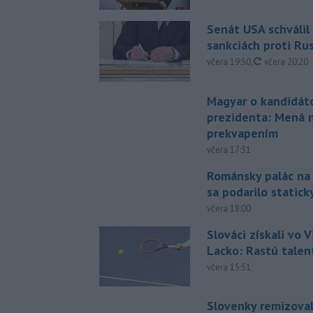
Senát USA schválil
sankciách proti Ru
aktualizovan
včera 19:50
,
včera 20:20
Magyar o kandidát
prezidenta: Mená 
prekvapením
včera 17:31
Románsky palác na
sa podarilo statick
včera 18:00
Slováci získali vo V
Lacko: Rastú talen
včera 15:51
Slovenky remizoval