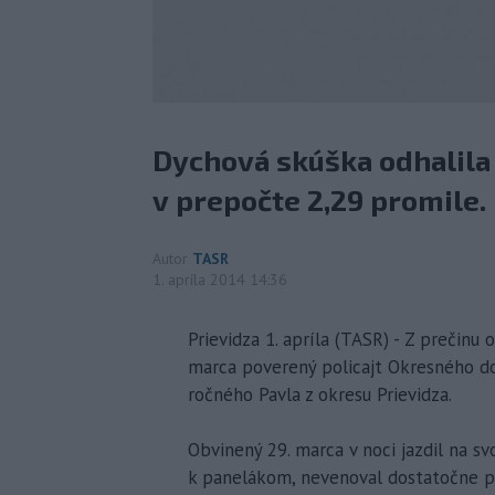
Dychová skúška odhalila 
v prepočte 2,29 promile.
Autor
TASR
1. apríla 2014 14:36
Prievidza 1. apríla (TASR) - Z prečinu
marca poverený policajt Okresného do
ročného Pavla z okresu Prievidza.
Obvinený 29. marca v noci jazdil na s
k panelákom, nevenoval dostatočne poz