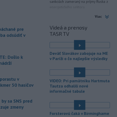
sankciách zameraný na príjmy Ruska z
energetického sektora.
Viac
-
Slovenská polícia prispela k
16:08
objasneniu prípadu prevádzačstva,
Videá a prenosy
ktorý sa podarilo ukončiť
 páchané pre
TASR TV
právoplatným odsúdením páchateľa v
eba odsúdiť v
Maďarsku.
-
Piatkový požiar v
15:21
Deväť Slovákov zabojuje na ME
bratislavskej rafinérii Slovnaft je
E: Došlo k
v Paríži o čo najlepšie výsledky
pod kontrolou.
Príčina jeho vzniku
nádrží
bude predmetom vyšetrovania. Pre
é
TASR to potvrdil hovorca rafinérie
Anton Molnár.
 porastu v
VIDEO: Pri pamätníku Hartmuta
akmer 50 hasičov
-
Ministerstvo kultúry (MK) SR
Tautza odhalili nové
15:17
upraví verziu opatrenia o
informačné tabule
é
podrobnostiach poskytovania dotácií v
e by sa SNS pred
pôsobnosti rezortu.
vizuje zmeny
-
V bratislavskej rafinérii
14:17
Forsterovú čaká v Birminghame
Slovnaft horí uskladnený ropný