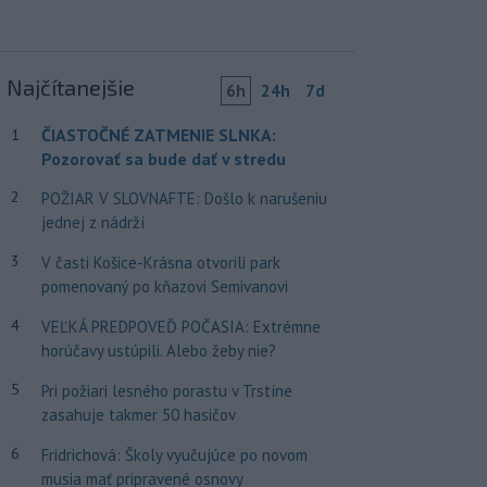
Najčítanejšie
6h
24h
7d
ČIASTOČNÉ ZATMENIE SLNKA:
1
Pozorovať sa bude dať v stredu
2
POŽIAR V SLOVNAFTE: Došlo k narušeniu
jednej z nádrží
3
V časti Košice-Krásna otvorili park
pomenovaný po kňazovi Semivanovi
4
VEĽKÁ PREDPOVEĎ POČASIA: Extrémne
horúčavy ustúpili. Alebo žeby nie?
5
Pri požiari lesného porastu v Trstíne
zasahuje takmer 50 hasičov
6
Fridrichová: Školy vyučujúce po novom
musia mať pripravené osnovy