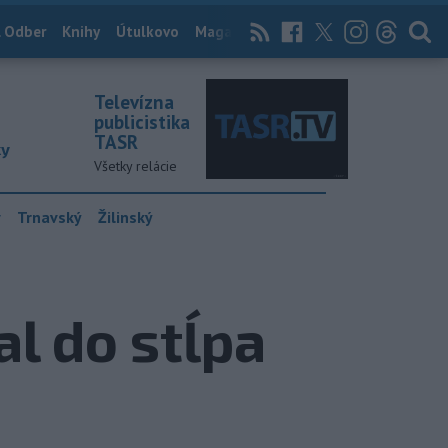
 Odber
Knihy
Útulkovo
Magazín
News Now
Archív
TASR
Televízna
publicistika
TASR
ky
Všetky relácie
y
Trnavský
Žilinský
al do stĺpa