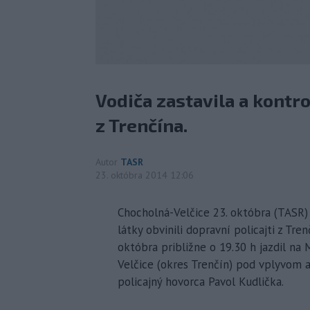
Vodiča zastavila a kontr
z Trenčína.
Autor
TASR
23. októbra 2014 12:06
Chocholná-Velčice 23. októbra (TASR)
látky obvinili dopravní policajti z Tr
októbra približne o 19.30 h jazdil na
Velčice (okres Trenčín) pod vplyvom a
policajný hovorca Pavol Kudlička.