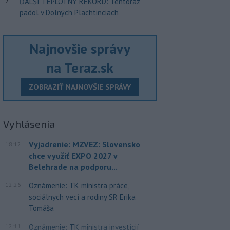
7
ĎALŠÍ TEPLOTNÝ REKORD: Tentoraz
padol v Dolných Plachtinciach
Najnovšie správy
na Teraz.sk
ZOBRAZIŤ NAJNOVŠIE SPRÁVY
Vyhlásenia
Vyjadrenie: MZVEZ: Slovensko
18:12
chce využiť EXPO 2027 v
Belehrade na podporu...
12:26
Oznámenie: TK ministra práce,
sociálnych vecí a rodiny SR Erika
Tomáša
12:11
Oznámenie: TK ministra investícií