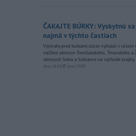
ČAKAJTE BÚRKY: Vyskytnú sa 
najmä v týchto častiach
Výstrahy pred búrkami ústav vyhlásil v celom 
väčšine okresov Trenčianskeho, Trnavského a Ž
okresoch Snina a Sobrance na východe krajiny.
aktualizované
dnes 18:54
,
dnes 19:09