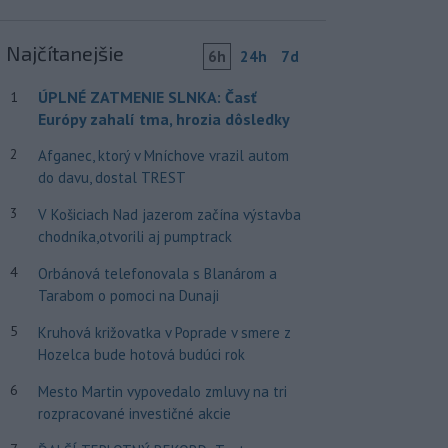
Najčítanejšie
6h
24h
7d
ÚPLNÉ ZATMENIE SLNKA: Časť
1
Európy zahalí tma, hrozia dôsledky
2
Afganec, ktorý v Mníchove vrazil autom
do davu, dostal TREST
3
V Košiciach Nad jazerom začína výstavba
chodníka,otvorili aj pumptrack
4
Orbánová telefonovala s Blanárom a
Tarabom o pomoci na Dunaji
5
Kruhová križovatka v Poprade v smere z
Hozelca bude hotová budúci rok
6
Mesto Martin vypovedalo zmluvy na tri
rozpracované investičné akcie