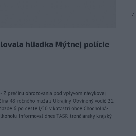
7
olovala hliadka Mýtnej polície
 - Z prečinu ohrozovania pod vplyvom návykovej
enčína 48-ročného muža z Ukrajiny. Obvinený vodič 21.
 Mazde 6 po ceste I/50 v katastri obce Chocholná-
lkoholu. Informoval dnes TASR trenčiansky krajský