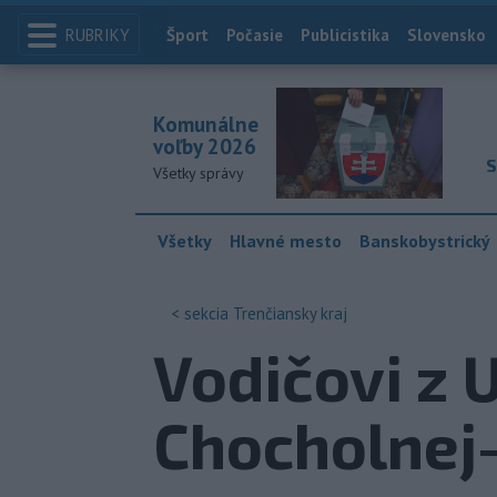
RUBRIKY
Index
Šport
Počasie
Publicistika
Slovensko
Komunálne
voľby 2026
S
Všetky správy
Všetky
Hlavné mesto
Banskobystrický
< sekcia
Trenčiansky kraj
Vodičovi z 
Chocholnej-