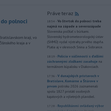
Práve teraz
do polnoci
-
Vo štvrtok do polnoci treba
18:54
najmä na západe a severozápade
Slovenska počítať s búrkami.
Slovenský hydrometeorologický ústav
Bratislavskom kraji, vo
(SHMÚ) vydal výstrahy prvého stupňa.
ilinského kraja a v
Platia aj v okresoch Snina a Sobrance.
-
Polícia v súčinnosti s ďalšími
18:19
záchrannými zložkami zasahuje
na
termálnom kúpalisku v Diakovciach.
-
V dunajských prístavoch v
17:36
Bratislave, Komárne a Štúrove v
prvom
polroku 2026 zaznamenali
spolu 1827 pristátí osobných
kajutových a výletných plavidiel.
-
Republikánmi ovládaný výbor
17:28
amerického Senátu vo
štvrtok