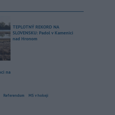
TEPLOTNÝ REKORD NA
SLOVENSKU: Padol v Kamenici
nad Hronom
ci na
Referendum
MS v hokeji