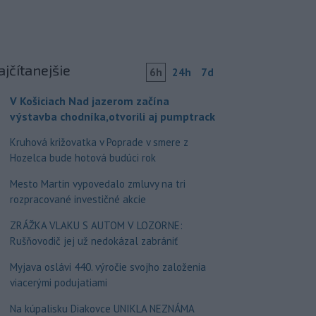
ajčítanejšie
6h
24h
7d
V Košiciach Nad jazerom začína
výstavba chodníka,otvorili aj pumptrack
Kruhová križovatka v Poprade v smere z
Hozelca bude hotová budúci rok
Mesto Martin vypovedalo zmluvy na tri
rozpracované investičné akcie
ZRÁŽKA VLAKU S AUTOM V LOZORNE:
Rušňovodič jej už nedokázal zabrániť
Myjava oslávi 440. výročie svojho založenia
viacerými podujatiami
Na kúpalisku Diakovce UNIKLA NEZNÁMA