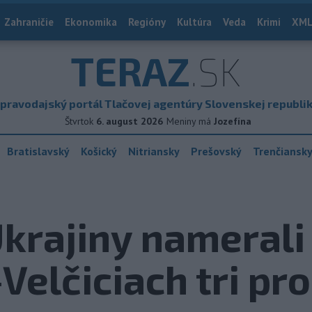
Zahraničie
Ekonomika
Regióny
Kultúra
Veda
Krimi
XML
TERAZ
.SK
pravodajský portál Tlačovej agentúry Slovenskej republi
Štvrtok
6. august 2026
Meniny má
Jozefína
Bratislavský
Košický
Nitriansky
Prešovský
Trenčiansk
Ukrajiny namerali 
Velčiciach tri pr