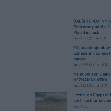
ĎALŠÍ TEPLOTNÝ 
Tentoraz padol v D
Plachtinciach
aktualizovan
dnes 15:27
,
dnes 17:08
EK posudzuje obavy
uznesení k zonáci
parkov
aktualizovan
dnes 16:35
,
dnes 16:38
Na kúpalisku Diak
NEZNÁMA LÁTKA
aktualizovan
dnes 18:23
,
dnes 18:37
Letíte do Egypta? 
veci, zachránia vá
dnes 15:00