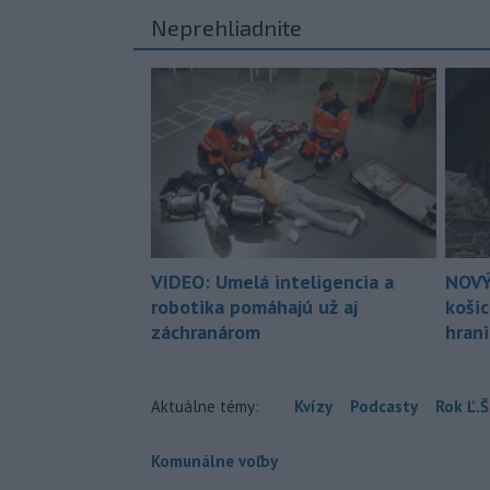
Neprehliadnite
VIDEO: Umelá inteligencia a
NOVÝ
robotika pomáhajú už aj
koši
záchranárom
hran
Aktuálne témy:
Kvízy
Podcasty
Rok Ľ.Š
Komunálne voľby