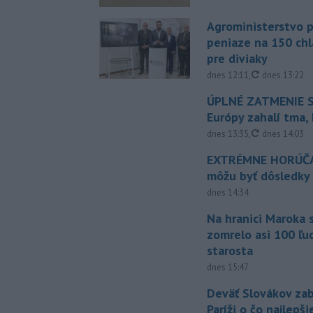
Agroministerstvo 
peniaze na 150 chl
pre diviaky
aktualizovan
dnes 12:11
,
dnes 13:22
ÚPLNÉ ZATMENIE S
Európy zahalí tma,
aktualizovan
dnes 13:35
,
dnes 14:03
EXTRÉMNE HORÚČA
môžu byť dôsledky
dnes 14:34
Na hranici Maroka 
zomrelo asi 100 ľu
starosta
dnes 15:47
Deväť Slovákov zab
Paríži o čo najlepš