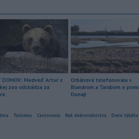
 DOMOV: Medveď Artur z
Orbánová telefonovala s
ckej zoo odchádza za
Blanárom a Tarabom o pomo
ice
Dunaji
túra
Turizmus
Cestovanie
Rok dobrovoľníctva
Dielo týždňa