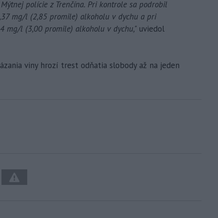
Mýtnej polície z Trenčína. Pri kontrole sa podrobil
37 mg/l (2,85 promile) alkoholu v dychu a pri
4 mg/l (3,00 promile) alkoholu v dychu,"
uviedol
zania viny hrozí trest odňatia slobody až na jeden