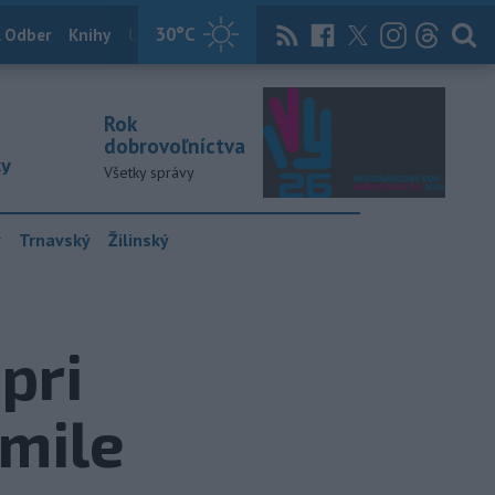
30
°C
 Odber
Knihy
Útulkovo
Magazín
News Now
Archív
TASR
Rok
dobrovoľníctva
ky
Všetky správy
y
Trnavský
Žilinský
pri
omile