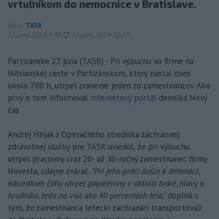
vrtuľníkom do nemocnice v Bratislave.
Autor
TASR
aktualizované
27. júna 2014 9:40
,
27. júna 2014 10:25
Partizánske 27. júna (TASR) - Pri výbuchu vo firme na
Nitrianskej ceste v Partizánskom, ktorý nastal dnes
okolo 7.00 h, utrpel zranenie jeden zo zamestnancov. Ako
prvý o tom informoval
internetový portál
denníka Nový
čas.
Andrej Hirjak z Operačného strediska záchrannej
zdravotnej služby pre TASR uviedol, že pri výbuchu
utrpel pracovný úraz 20- až 30-ročný zamestnanec firmy
Novesta, údajne zvárač.
"Pri jeho práci došlo k detonácii,
následkom čoho utrpel popáleniny v oblasti tváre, hlavy a
hrudníka, teda na viac ako 40 percentách tela,"
doplnil s
tým, že zamestnanca leteckí záchranári transportovali