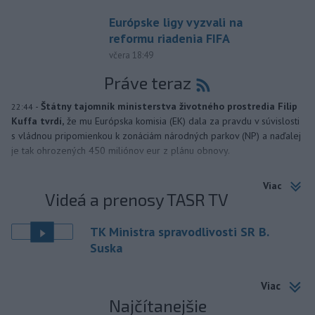
Európske ligy vyzvali na
reformu riadenia FIFA
včera 18:49
Práve teraz
-
Štátny tajomník ministerstva životného prostredia Filip
22:44
Kuffa tvrdí,
že mu Európska komisia (EK) dala za pravdu v súvislosti
s vládnou pripomienkou k zonáciám národných parkov (NP) a naďalej
je tak ohrozených 450 miliónov eur z plánu obnovy.
Viac
Videá a prenosy TASR TV
TK Ministra spravodlivosti SR B.
Suska
Viac
Najčítanejšie