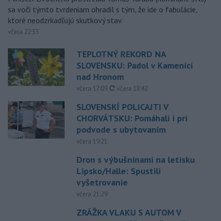
sa voči týmto tvrdeniam ohradil s tým, že ide o fabulácie,
ktoré neodzrkadľujú skutkový stav.
včera 22:53
TEPLOTNÝ REKORD NA
SLOVENSKU: Padol v Kamenici
nad Hronom
aktualizované
včera 17:09
,
včera 18:42
SLOVENSKÍ POLICAJTI V
CHORVÁTSKU: Pomáhali i pri
podvode s ubytovaním
včera 19:21
Dron s výbušninami na letisku
Lipsko/Halle: Spustili
vyšetrovanie
včera 21:29
ZRÁŽKA VLAKU S AUTOM V