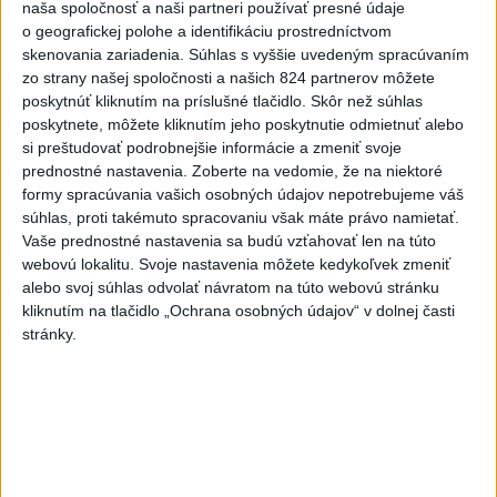
naša spoločnosť a naši partneri používať presné údaje
nad Hronom
o geografickej polohe a identifikáciu prostredníctvom
skenovania zariadenia. Súhlas s vyššie uvedeným spracúvaním
Najnovšie správy na Teraz.sk
zo strany našej spoločnosti a našich 824 partnerov môžete
poskytnúť kliknutím na príslušné tlačidlo. Skôr než súhlas
Vyhlásenia
poskytnete, môžete kliknutím jeho poskytnutie odmietnuť alebo
si preštudovať podrobnejšie informácie a zmeniť svoje
Priame prenosy z Národnej rady SR
prednostné nastavenia.
Zoberte na vedomie, že na niektoré
formy spracúvania vašich osobných údajov nepotrebujeme váš
súhlas, proti takémuto spracovaniu však máte právo namietať.
Vaše prednostné nastavenia sa budú vzťahovať len na túto
Politika na sociálnych sieťach
webovú lokalitu. Svoje nastavenia môžete kedykoľvek zmeniť
alebo svoj súhlas odvolať návratom na túto webovú stránku
kliknutím na tlačidlo „Ochrana osobných údajov“ v dolnej časti
Zobraziť viac
Info
stránky.
Najnovšie videá
Najsledovanejšie videá
TK: Rodinná karta
včera 21:50
|
Ministerstvo práce, sociálnych