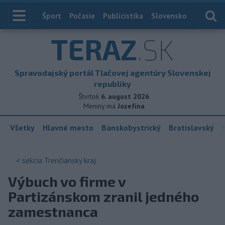
Index
Šport
Počasie
Publicistika
Slovensko
Zahranič
TERAZ
.SK
Spravodajský portál Tlačovej agentúry Slovenskej
republiky
Štvrtok
6. august 2026
Meniny má
Jozefína
Všetky
Hlavné mesto
Banskobystrický
Bratislavský
< sekcia
Trenčiansky kraj
Výbuch vo firme v
Partizánskom zranil jedného
zamestnanca