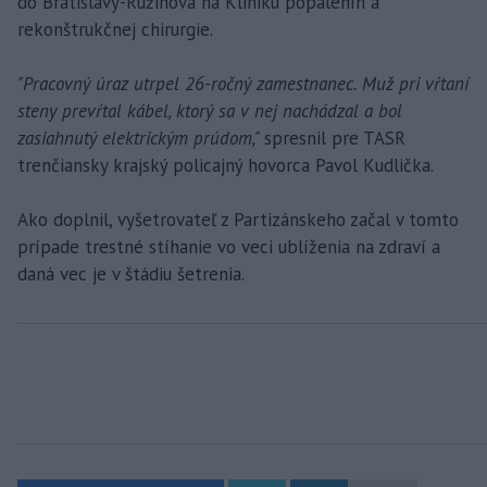
do Bratislavy-Ružinova na Kliniku popálenín a
rekonštrukčnej chirurgie.
"Pracovný úraz utrpel 26-ročný zamestnanec. Muž pri vŕtaní
steny prevŕtal kábel, ktorý sa v nej nachádzal a bol
zasiahnutý elektrickým prúdom,"
spresnil pre TASR
trenčiansky krajský policajný hovorca Pavol Kudlička.
Ako doplnil, vyšetrovateľ z Partizánskeho začal v tomto
prípade trestné stíhanie vo veci ublíženia na zdraví a
daná vec je v štádiu šetrenia.