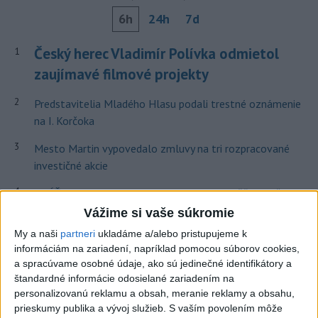
6h
24h
7d
Český herec Vladimír Polívka odmietol
1
zaujímavé filmové projekty
2
Predstavitelia Mladého Hlasu podali trestné oznámenie
na I. Korčoka
3
Mesto Martin vypovedalo zmluvy na tri rozpracované
investičné akcie
4
ZRÁŽKA VLAKU S AUTOM V LOZORNE: Rušňovodič jej
už nedokázal zabrániť
Vážime si vaše súkromie
My a naši
partneri
ukladáme a/alebo pristupujeme k
5
UZAVRETÁ CESTA: Medzi Spišskou Novou Vsou a
informáciám na zariadení, napríklad pomocou súborov cookies,
Levočou sa stala nehoda
a spracúvame osobné údaje, ako sú jedinečné identifikátory a
štandardné informácie odosielané zariadením na
6
ZOO SMÚTI: Extrémne horúčavy neprežili tri levice
personalizovanú reklamu a obsah, meranie reklamy a obsahu,
7
prieskumy publika a vývoj služieb.
S vaším povolením môže
TEPLOTNÝ REKORD NA SLOVENSKU: Padol v Kamenici