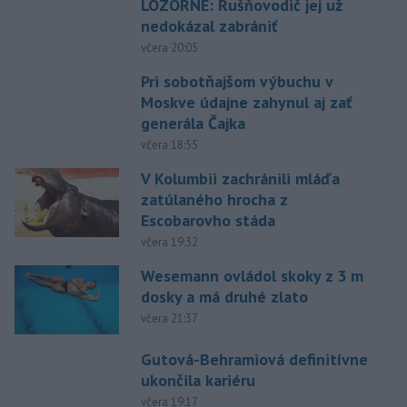
LOZORNE: Rušňovodič jej už
nedokázal zabrániť
včera 20:05
Pri sobotňajšom výbuchu v
Moskve údajne zahynul aj zať
generála Čajka
včera 18:55
V Kolumbii zachránili mláďa
zatúlaného hrocha z
Escobarovho stáda
včera 19:32
Wesemann ovládol skoky z 3 m
dosky a má druhé zlato
včera 21:37
Gutová-Behramiová definitívne
ukončila kariéru
včera 19:17