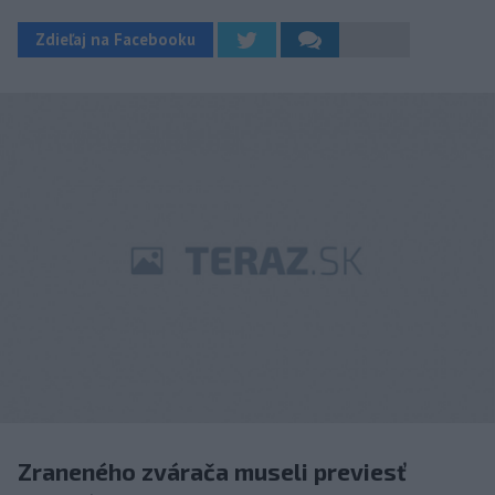
Zdieľaj na Facebooku
Zraneného zvárača museli previesť