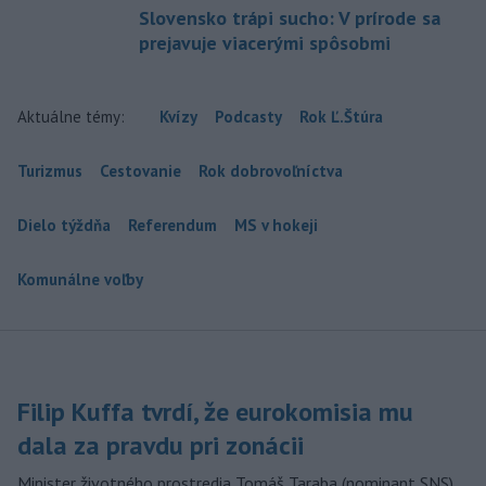
Slovensko trápi sucho: V prírode sa
prejavuje viacerými spôsobmi
Aktuálne témy:
Kvízy
Podcasty
Rok Ľ.Štúra
Turizmus
Cestovanie
Rok dobrovoľníctva
Dielo týždňa
Referendum
MS v hokeji
Komunálne voľby
Filip Kuffa tvrdí, že eurokomisia mu
dala za pravdu pri zonácii
Minister životného prostredia Tomáš Taraba (nominant SNS)