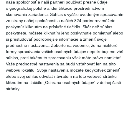
naša spoločnosť a naši partneri používať presné údaje
už nedokázal zabrániť
o geografickej polohe a identifikáciu prostredníctvom
skenovania zariadenia. Súhlas s vyššie uvedeným spracúvaním
6
Kruhová križovatka v Poprade v smere z Hozelca bude
zo strany našej spoločnosti a našich 824 partnerov môžete
hotová budúci rok
poskytnúť kliknutím na príslušné tlačidlo. Skôr než súhlas
poskytnete, môžete kliknutím jeho poskytnutie odmietnuť alebo
7
UZAVRETÁ CESTA: Medzi Spišskou Novou Vsou a
si preštudovať podrobnejšie informácie a zmeniť svoje
Levočou sa stala nehoda
prednostné nastavenia.
Zoberte na vedomie, že na niektoré
formy spracúvania vašich osobných údajov nepotrebujeme váš
Najnovšie správy na Teraz.sk
súhlas, proti takémuto spracovaniu však máte právo namietať.
Vaše prednostné nastavenia sa budú vzťahovať len na túto
Vyhlásenia
webovú lokalitu. Svoje nastavenia môžete kedykoľvek zmeniť
alebo svoj súhlas odvolať návratom na túto webovú stránku
Priame prenosy z Národnej rady SR
kliknutím na tlačidlo „Ochrana osobných údajov“ v dolnej časti
stránky.
Politika na sociálnych sieťach
Zobraziť viac
Info