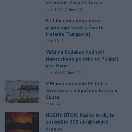
ohrození: Zasiahli hasiči
aktualizované
dnes 10:44
,
dnes 10:54
Po filmovom prepadáku
pripravujú seriál o živote
Melanie Trumpovej
dnes 10:18
Väčšina Poliakov hodnotí
Nawrockého po roku vo funkcii
pozitívne
aktualizované
dnes 9:53
,
dnes 11:23
V Maroku obvinili 86 ľudí v
súvislosti s migračnou krízou v
Ceute
dnes 8:48
NOČNÝ ÚTOK: Rusko tvrdí, že
zostrelilo 605 ukrajinských
dronov