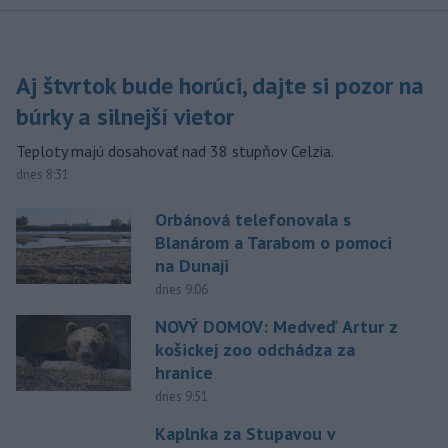
Aj štvrtok bude horúci, dajte si pozor na
búrky a silnejší vietor
Teploty majú dosahovať nad 38 stupňov Celzia.
dnes 8:31
Orbánová telefonovala s
Blanárom a Tarabom o pomoci
na Dunaji
dnes 9:06
NOVÝ DOMOV: Medveď Artur z
košickej zoo odchádza za
hranice
dnes 9:51
Kaplnka za Stupavou v