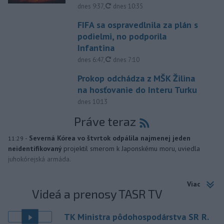
aktualizované
dnes 9:37
,
dnes 10:35
FIFA sa ospravedlnila za plán s
podielmi, no podporila
Infantina
aktualizované
dnes 6:47
,
dnes 7:10
Prokop odchádza z MŠK Žilina
na hosťovanie do Interu Turku
dnes 10:13
Práve teraz
-
Severná Kórea vo štvrtok odpálila najmenej jeden
11:29
neidentifikovaný
projektil smerom k Japonskému moru, uviedla
juhokórejská armáda.
Viac
Videá a prenosy TASR TV
TK Ministra pôdohospodárstva SR R.