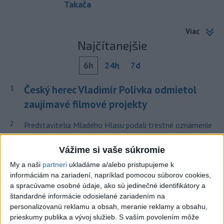
Takača
Viac
Najčítanejšie
6h
24h
7d
Český herec Vladimír Polívka odmietol
1
zaujímavé filmové projekty
2
Predstavitelia Mladého Hlasu podali trestné oznámenie
na I. Korčoka
Vážime si vaše súkromie
3
Mesto Martin vypovedalo zmluvy na tri rozpracované
My a naši
partneri
ukladáme a/alebo pristupujeme k
investičné akcie
informáciám na zariadení, napríklad pomocou súborov cookies,
a spracúvame osobné údaje, ako sú jedinečné identifikátory a
4
V Košiciach Nad jazerom začína výstavba
štandardné informácie odosielané zariadením na
chodníka,otvorili aj pumptrack
personalizovanú reklamu a obsah, meranie reklamy a obsahu,
prieskumy publika a vývoj služieb.
S vaším povolením môže
5
ZRÁŽKA VLAKU S AUTOM V LOZORNE: Rušňovodič jej