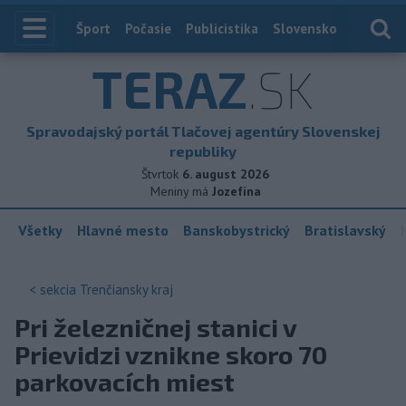
Index
Šport
Počasie
Publicistika
Slovensko
Zahranič
TERAZ
.SK
Spravodajský portál Tlačovej agentúry Slovenskej
republiky
Štvrtok
6. august 2026
Meniny má
Jozefína
Všetky
Hlavné mesto
Banskobystrický
Bratislavský
< sekcia
Trenčiansky kraj
Pri železničnej stanici v
Prievidzi vznikne skoro 70
parkovacích miest