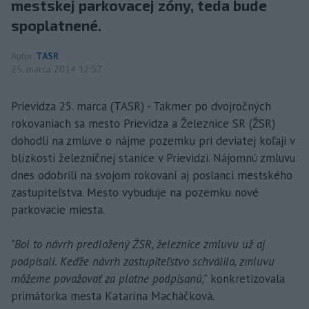
mestskej parkovacej zóny, teda bude
spoplatnené.
Autor
TASR
25. marca 2014 12:57
Prievidza 25. marca (TASR) - Takmer po dvojročných
rokovaniach sa mesto Prievidza a Železnice SR (ŽSR)
dohodli na zmluve o nájme pozemku pri deviatej koľaji v
blízkosti železničnej stanice v Prievidzi. Nájomnú zmluvu
dnes odobrili na svojom rokovaní aj poslanci mestského
zastupiteľstva. Mesto vybuduje na pozemku nové
parkovacie miesta.
"Bol to návrh predložený ŽSR, železnice zmluvu už aj
podpísali. Keďže návrh zastupiteľstvo schválilo, zmluvu
môžeme považovať za platne podpísanú,"
konkretizovala
primátorka mesta Katarína Macháčková.