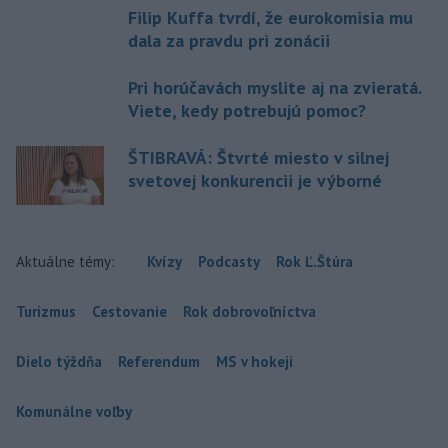
Filip Kuffa tvrdí, že eurokomisia mu
dala za pravdu pri zonácii
Pri horúčavách myslite aj na zvieratá.
Viete, kedy potrebujú pomoc?
ŠTIBRAVÁ: Štvrté miesto v silnej
svetovej konkurencii je výborné
Aktuálne témy:
Kvízy
Podcasty
Rok Ľ.Štúra
Turizmus
Cestovanie
Rok dobrovoľníctva
Dielo týždňa
Referendum
MS v hokeji
Komunálne voľby