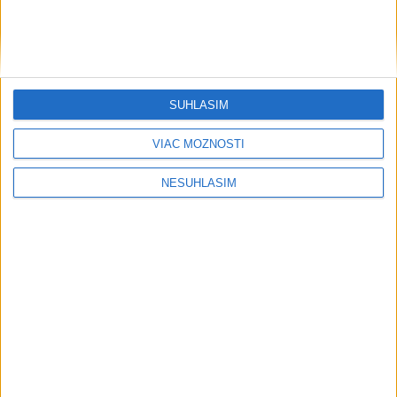
....
SÚHLASÍM
VIAC MOŽNOSTÍ
NESÚHLASÍM
....