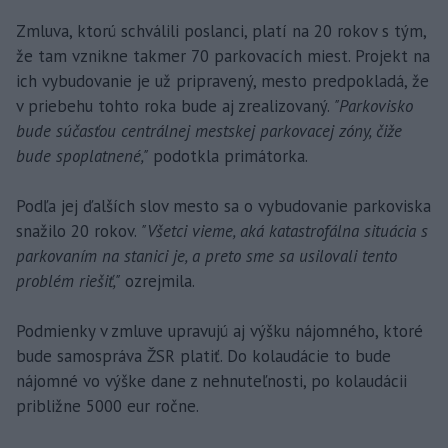
Zmluva, ktorú schválili poslanci, platí na 20 rokov s tým,
že tam vznikne takmer 70 parkovacích miest. Projekt na
ich vybudovanie je už pripravený, mesto predpokladá, že
v priebehu tohto roka bude aj zrealizovaný.
"Parkovisko
bude súčasťou centrálnej mestskej parkovacej zóny, čiže
bude spoplatnené,"
podotkla primátorka.
Podľa jej ďalších slov mesto sa o vybudovanie parkoviska
snažilo 20 rokov.
"Všetci vieme, aká katastrofálna situácia s
parkovaním na stanici je, a preto sme sa usilovali tento
problém riešiť,"
ozrejmila.
Podmienky v zmluve upravujú aj výšku nájomného, ktoré
bude samospráva ŽSR platiť. Do kolaudácie to bude
nájomné vo výške dane z nehnuteľnosti, po kolaudácii
približne 5000 eur ročne.