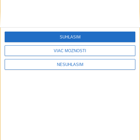
....
SÚHLASÍM
VIAC MOŽNOSTÍ
NESÚHLASÍM
Neprehliadnite