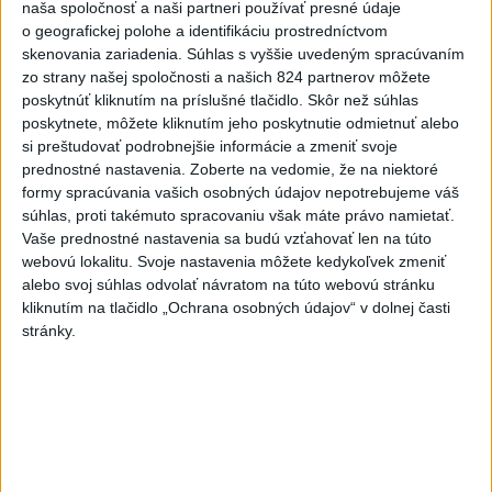
naša spoločnosť a naši partneri používať presné údaje
Politika na sociálnych sieťach
o geografickej polohe a identifikáciu prostredníctvom
skenovania zariadenia. Súhlas s vyššie uvedeným spracúvaním
zo strany našej spoločnosti a našich 824 partnerov môžete
Zobraziť viac
Info
poskytnúť kliknutím na príslušné tlačidlo. Skôr než súhlas
poskytnete, môžete kliknutím jeho poskytnutie odmietnuť alebo
si preštudovať podrobnejšie informácie a zmeniť svoje
Najnovšie videá
Najsledovanejšie videá
prednostné nastavenia.
Zoberte na vedomie, že na niektoré
formy spracúvania vašich osobných údajov nepotrebujeme váš
Oľano v karanténe, alebo čo sa stane,
súhlas, proti takémuto spracovaniu však máte právo namietať.
ak sa niekto spoj...
Vaše prednostné nastavenia sa budú vzťahovať len na túto
dnes 05:00
|
Michelko Roman
|
11631
webovú lokalitu. Svoje nastavenia môžete kedykoľvek zmeniť
zobrazení
alebo svoj súhlas odvolať návratom na túto webovú stránku
kliknutím na tlačidlo „Ochrana osobných údajov“ v dolnej časti
R. FICO: ČO SA NEZMESTILO NA
stránky.
TLAČOVKU LXV.
včera 18:24
|
Smer - SSD
|
23878
zobrazení
T. Gašpar: Kto odstrihol lacné energie
z východu? Isto ...
včera 17:56
|
Smer - SSD
|
14604
zobrazení