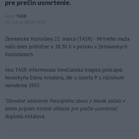
pre prečin usmrtenie.
Autor
TASR
22. marca 2014 20:23
Zemianske Kostoľany 22. marca (TASR) - Mŕtveho muža
našli dnes približne o 18.30 h v potoku v Zemianskych
Kostoľanoch
Ako TASR informovala trenčianska krajská policajná
hovorkyňa Elena Antalová, ide o Jozefa P. s ročníkom
narodenia 1955.
"Obvodné oddelenie Policajného zboru z Novák začalo v
tomto prípade trestné stíhanie pre prečin usmrtenia,"
doplnila Antalová.