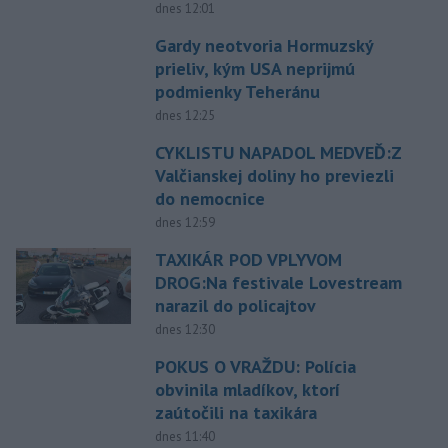
dnes 12:01
Gardy neotvoria Hormuzský
prieliv, kým USA neprijmú
podmienky Teheránu
dnes 12:25
CYKLISTU NAPADOL MEDVEĎ:Z
Valčianskej doliny ho previezli
do nemocnice
dnes 12:59
TAXIKÁR POD VPLYVOM
DROG:Na festivale Lovestream
narazil do policajtov
dnes 12:30
POKUS O VRAŽDU: Polícia
obvinila mladíkov, ktorí
zaútočili na taxikára
dnes 11:40