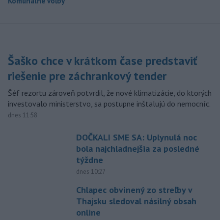
Komunálne voľby
Šaško chce v krátkom čase predstaviť
riešenie pre záchrankový tender
Šéf rezortu zároveň potvrdil, že nové klimatizácie, do ktorých
investovalo ministerstvo, sa postupne inštalujú do nemocníc.
dnes 11:58
DOČKALI SME SA: Uplynulá noc
bola najchladnejšia za posledné
týždne
dnes 10:27
Chlapec obvinený zo streľby v
Thajsku sledoval násilný obsah
online