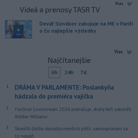
Viac
Videá a prenosy TASR TV
Deväť Slovákov zabojuje na ME v Paríži
o čo najlepšie výsledky
Viac
Najčítanejšie
6h
24h
7d
DRÁMA V PARLAMENTE: Poslankyňa
1
hádzala do premiéra vajíčka
2
Festival Lovestream 2026 pokračuje, druhý deň zakončil
Robbie Williams
3
Skončili ďalšie desiatky menších pôšt, samosprávam sa
to nepáči