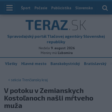
Index
Šport
Počasie
Publicistika
Slovensko
Zahranič
TERAZ
.SK
Spravodajský portál Tlačovej agentúry Slovenskej
republiky
Nedela
9. august 2026
Meniny má
Ľubomíra
Všetky
Hlavné mesto
Banskobystrický
Bratislavský
< sekcia
Trenčiansky kraj
V potoku v Zemianskych
Kostoľanoch našli mŕtveho
muža