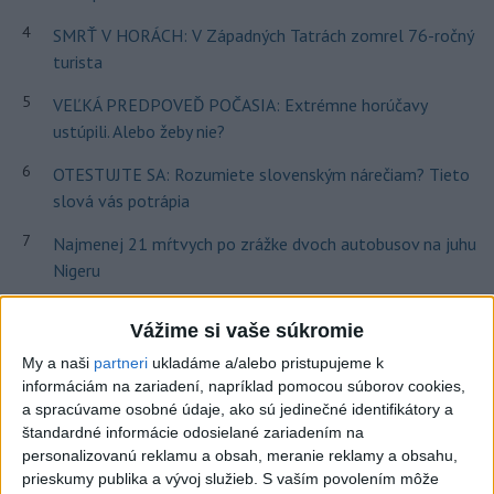
4
SMRŤ V HORÁCH: V Západných Tatrách zomrel 76-ročný
turista
5
VEĽKÁ PREDPOVEĎ POČASIA: Extrémne horúčavy
ustúpili. Alebo žeby nie?
6
OTESTUJTE SA: Rozumiete slovenským nárečiam? Tieto
slová vás potrápia
7
Najmenej 21 mŕtvych po zrážke dvoch autobusov na juhu
Nigeru
Vážime si vaše súkromie
Najnovšie správy na Teraz.sk
My a naši
partneri
ukladáme a/alebo pristupujeme k
Vyhlásenia
informáciám na zariadení, napríklad pomocou súborov cookies,
a spracúvame osobné údaje, ako sú jedinečné identifikátory a
Priame prenosy z Národnej rady SR
štandardné informácie odosielané zariadením na
personalizovanú reklamu a obsah, meranie reklamy a obsahu,
prieskumy publika a vývoj služieb.
S vaším povolením môže