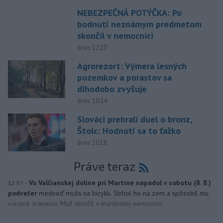
NEBEZPEČNÁ POTÝČKA: Po
bodnutí neznámym predmetom
skončil v nemocnici
dnes 12:10
Agrorezort: Výmera lesných
pozemkov a porastov sa
dlhodobo zvyšuje
dnes 10:24
Slováci prehrali duel o bronz,
Štolc: Hodnotí sa to ťažko
dnes 10:18
Práve teraz
-
Vo Valčianskej doline pri Martine napadol v sobotu (8. 8.)
12:57
podvečer
medveď muža na bicykli. Strhol ho na zem a spôsobil mu
viaceré zranenia. Muž skončil v martinskej nemocnici.