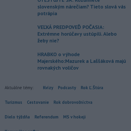
slovenským nárečiam? Tieto slová vás
potrápia
VEĽKÁ PREDPOVEĎ POČASIA:
Extrémne horúčavy ustúpili. Alebo
žeby nie?
HRABKO o výhode
Majerského:Mazurek a Laššáková majú
rovnakých voličov
Aktuálne témy:
Kvízy
Podcasty
Rok Ľ.Štúra
Turizmus
Cestovanie
Rok dobrovoľníctva
Dielo týždňa
Referendum
MS v hokeji