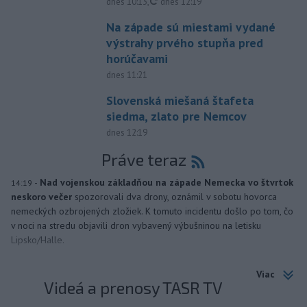
aktualizované
dnes 10:13
,
dnes 12:19
Na západe sú miestami vydané
výstrahy prvého stupňa pred
horúčavami
dnes 11:21
Slovenská miešaná štafeta
siedma, zlato pre Nemcov
dnes 12:19
Práve teraz
-
Nad vojenskou základňou na západe Nemecka vo štvrtok
14:19
neskoro večer
spozorovali dva drony, oznámil v sobotu hovorca
nemeckých ozbrojených zložiek. K tomuto incidentu došlo po tom, čo
v noci na stredu objavili dron vybavený výbušninou na letisku
Lipsko/Halle.
Viac
Videá a prenosy TASR TV