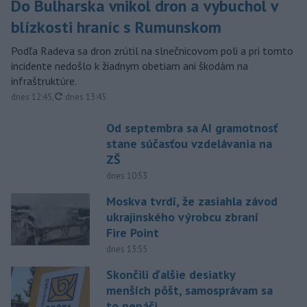
Do Bulharska vnikol dron a vybuchol v
blízkosti hraníc s Rumunskom
Podľa Radeva sa dron zrútil na slnečnicovom poli a pri tomto
incidente nedošlo k žiadnym obetiam ani škodám na
infraštruktúre.
aktualizované
dnes 12:45
,
dnes 13:45
Od septembra sa AI gramotnosť
stane súčasťou vzdelávania na
ZŠ
dnes 10:53
Moskva tvrdí, že zasiahla závod
ukrajinského výrobcu zbraní
Fire Point
dnes 13:55
Skončili ďalšie desiatky
menších pôšt, samosprávam sa
to nepáči