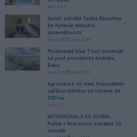
dnes 11:17
Senát schválil Todda Blanchea
do funkcie ministra
spravodlivosti
aktualizované
dnes 10:49
,
dnes 11:49
Poslanecký klub Tiszy nominuje
na post prezidenta Andrása
Baku
aktualizované
dnes 13:44
,
dnes 13:59
Agrorezort: Aj vlani hospodárila
väčšina roľníkov na výmere do
500 ha
dnes 12:27
INTOXIKOVALA SA OSOBA:
Požiar v Braväcove zasiahol 10
stavieb