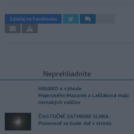
Zdieľaj na Facebooku
Neprehliadnite
HRABKO o výhode
Majerského:Mazurek a Laššáková majú
rovnakých voličov
ČIASTOČNÉ ZATMENIE SLNKA:
Pozorovať sa bude dať v stredu