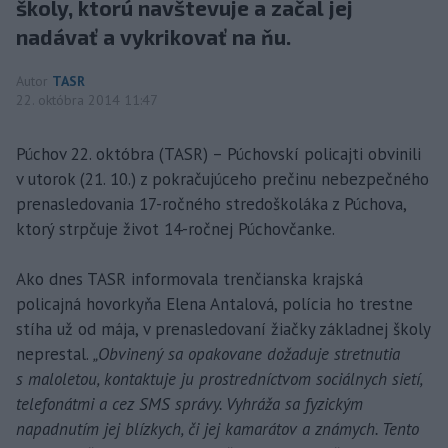
školy, ktorú navštevuje a začal jej
nadávať a vykrikovať na ňu.
Autor
TASR
22. októbra 2014 11:47
Púchov 22. októbra (TASR) – Púchovskí policajti obvinili
v utorok (21. 10.) z pokračujúceho prečinu nebezpečného
prenasledovania 17-ročného stredoškoláka z Púchova,
ktorý strpčuje život 14-ročnej Púchovčanke.
Ako dnes TASR informovala trenčianska krajská
policajná hovorkyňa Elena Antalová, polícia ho trestne
stíha už od mája, v prenasledovaní žiačky základnej školy
neprestal.
„Obvinený sa opakovane dožaduje stretnutia
s maloletou, kontaktuje ju prostredníctvom sociálnych sietí,
telefonátmi a cez SMS správy. Vyhráža sa fyzickým
napadnutím jej blízkych, či jej kamarátov a známych. Tento