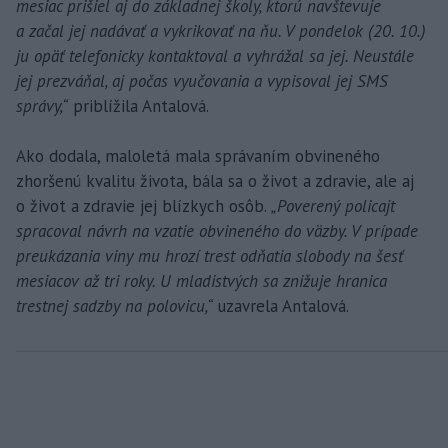
mesiac prišiel aj do základnej školy, ktorú navštevuje
a začal jej nadávať a vykrikovať na ňu. V pondelok (20. 10.)
ju opäť telefonicky kontaktoval a vyhrážal sa jej. Neustále
jej prezváňal, aj počas vyučovania a vypisoval jej SMS
správy,“
priblížila Antalová.
Ako dodala, maloletá mala správaním obvineného
zhoršenú kvalitu života, bála sa o život a zdravie, ale aj
o život a zdravie jej blízkych osôb.
„Poverený policajt
spracoval návrh na vzatie obvineného do väzby. V prípade
preukázania viny mu hrozí trest odňatia slobody na šesť
mesiacov až tri roky. U mladistvých sa znižuje hranica
trestnej sadzby na polovicu,“
uzavrela Antalová.