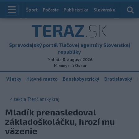
Index
Šport
Počasie
Publicistika
Slovensko
Zahranič
TERAZ
.SK
Spravodajský portál Tlačovej agentúry Slovenskej
republiky
Sobota
8. august 2026
Meniny má
Oskar
Všetky
Hlavné mesto
Banskobystrický
Bratislavský
< sekcia
Trenčiansky kraj
Mladík prenasledoval
základoškoláčku, hrozí mu
väzenie