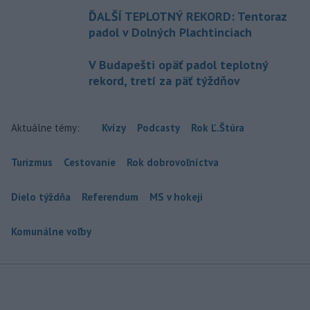
ĎALŠÍ TEPLOTNÝ REKORD: Tentoraz
padol v Dolných Plachtinciach
V Budapešti opäť padol teplotný
rekord, tretí za päť týždňov
Aktuálne témy:
Kvízy
Podcasty
Rok Ľ.Štúra
Turizmus
Cestovanie
Rok dobrovoľníctva
Dielo týždňa
Referendum
MS v hokeji
Komunálne voľby