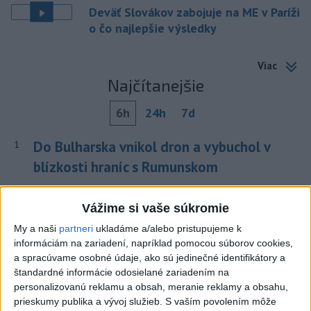
Deväť Slovákov zabojuje na ME v Paríži
o čo najlepšie výsledky
Viac
Najčítanejšie
6h
24h
7d
Do Bulharska vnikol dron a vybuchol v
1
blízkosti hraníc s Rumunskom
2
ČIASTOČNÉ ZATMENIE SLNKA: Pozorovať sa bude dať v
Vážime si vaše súkromie
stredu
My a naši
partneri
ukladáme a/alebo pristupujeme k
3
Na Kamzíku v Bratislave v sobotu otvoria nové Šantisko
informáciám na zariadení, napríklad pomocou súborov cookies,
pre deti
a spracúvame osobné údaje, ako sú jedinečné identifikátory a
štandardné informácie odosielané zariadením na
4
ÚPLNÉ ZATMENIE SLNKA: Časť Európy zahalí tma,
personalizovanú reklamu a obsah, meranie reklamy a obsahu,
hrozia dôsledky
prieskumy publika a vývoj služieb.
S vaším povolením môže