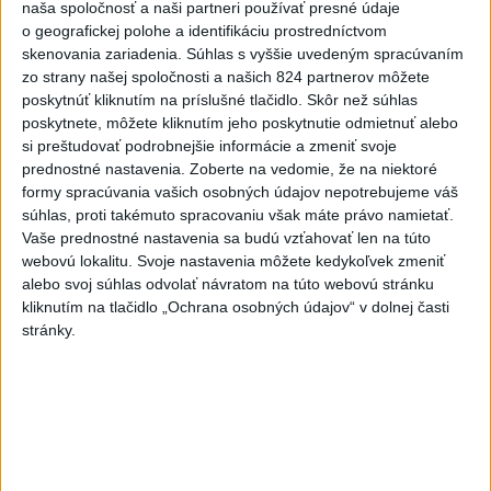
naša spoločnosť a naši partneri používať presné údaje
5
V časti Košice-Krásna otvorili park pomenovaný po
o geografickej polohe a identifikáciu prostredníctvom
kňazovi Semivanovi
skenovania zariadenia. Súhlas s vyššie uvedeným spracúvaním
zo strany našej spoločnosti a našich 824 partnerov môžete
6
Pekárka zachránila život svojim zákazníkom, ktorí sa pár
poskytnúť kliknutím na príslušné tlačidlo. Skôr než súhlas
dní neukázali
poskytnete, môžete kliknutím jeho poskytnutie odmietnuť alebo
si preštudovať podrobnejšie informácie a zmeniť svoje
7
INTOXIKOVALA SA OSOBA: Požiar v Braväcove zasiahol
prednostné nastavenia.
Zoberte na vedomie, že na niektoré
10 stavieb
formy spracúvania vašich osobných údajov nepotrebujeme váš
súhlas, proti takémuto spracovaniu však máte právo namietať.
Vaše prednostné nastavenia sa budú vzťahovať len na túto
Najnovšie správy na Teraz.sk
webovú lokalitu. Svoje nastavenia môžete kedykoľvek zmeniť
alebo svoj súhlas odvolať návratom na túto webovú stránku
Vyhlásenia
kliknutím na tlačidlo „Ochrana osobných údajov“ v dolnej časti
Priame prenosy z Národnej rady SR
stránky.
Politika na sociálnych sieťach