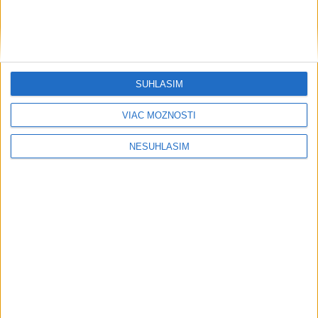
....
SÚHLASÍM
VIAC MOŽNOSTÍ
....
NESÚHLASÍM