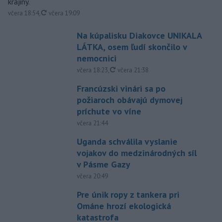
krajiny.
aktualizované
včera 18:54
,
včera 19:09
Na kúpalisku Diakovce UNIKALA
LÁTKA, osem ľudí skončilo v
nemocnici
aktualizované
včera 18:23
,
včera 21:38
Francúzski vinári sa po
požiaroch obávajú dymovej
príchute vo víne
včera 21:44
Uganda schválila vyslanie
vojakov do medzinárodných síl
v Pásme Gazy
včera 20:49
Pre únik ropy z tankera pri
Ománe hrozí ekologická
katastrofa