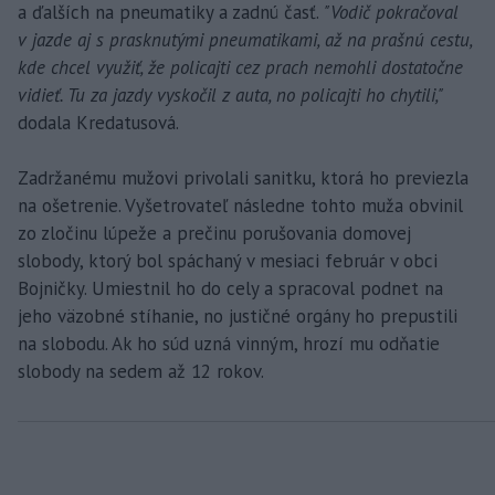
a ďalších na pneumatiky a zadnú časť.
"Vodič pokračoval
v jazde aj s prasknutými pneumatikami, až na prašnú cestu,
kde chcel využiť, že policajti cez prach nemohli dostatočne
vidieť. Tu za jazdy vyskočil z auta, no policajti ho chytili,"
dodala Kredatusová.
Zadržanému mužovi privolali sanitku, ktorá ho previezla
na ošetrenie. Vyšetrovateľ následne tohto muža obvinil
zo zločinu lúpeže a prečinu porušovania domovej
slobody, ktorý bol spáchaný v mesiaci február v obci
Bojničky. Umiestnil ho do cely a spracoval podnet na
jeho väzobné stíhanie, no justičné orgány ho prepustili
na slobodu. Ak ho súd uzná vinným, hrozí mu odňatie
slobody na sedem až 12 rokov.