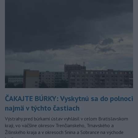
ČAKAJTE BÚRKY: Vyskytnú sa do polnoci
najmä v týchto častiach
Výstrahy pred búrkami ústav vyhlásil v celom Bratislavskom
kraji, vo väčšine okresov Trenčianskeho, Trnavského a
Žilinského kraja a v okresoch Snina a Sobrance na východe