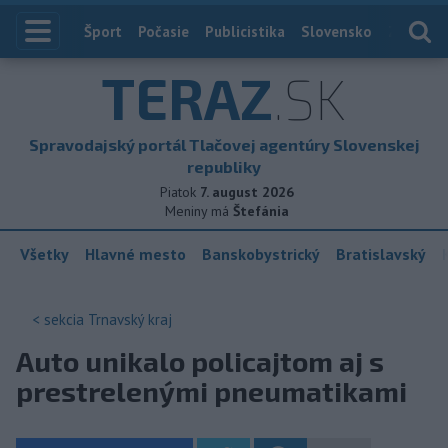
Index
Šport
Počasie
Publicistika
Slovensko
Zahranič
TERAZ
.SK
Spravodajský portál Tlačovej agentúry Slovenskej
republiky
Piatok
7. august 2026
Meniny má
Štefánia
Všetky
Hlavné mesto
Banskobystrický
Bratislavský
< sekcia
Trnavský kraj
Auto unikalo policajtom aj s
prestrelenými pneumatikami