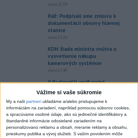
včera 21:59
Ráž: Podpísali sme zmluvu k
dokumentácii obnovy hlavnej
stanice
včera 15:26
KDH žiada ministra vnútra o
vysvetlenie nákupu
kamerových systémov
včera 17:40
V Budapešti opäť padol
teplotný rekord, tretí za päť
Vážime si vaše súkromie
týždňov
My a naši
partneri
ukladáme a/alebo pristupujeme k
včera 19:15
informáciám na zariadení, napríklad pomocou súborov cookies,
Twente deklasovalo DAC 6:0 v
a spracúvame osobné údaje, ako sú jedinečné identifikátory a
prvom zápase 3. predkola
štandardné informácie odosielané zariadením na
personalizovanú reklamu a obsah, meranie reklamy a obsahu,
včera 22:03
prieskumy publika a vývoj služieb.
S vaším povolením môže