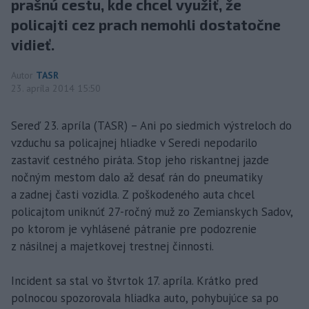
prašnú cestu, kde chcel využiť, že
policajti cez prach nemohli dostatočne
vidieť.
Autor
TASR
23. apríla 2014 15:50
Sereď 23. apríla (TASR) – Ani po siedmich výstreloch do
vzduchu sa policajnej hliadke v Seredi nepodarilo
zastaviť cestného piráta. Stop jeho riskantnej jazde
nočným mestom dalo až desať rán do pneumatiky
a zadnej časti vozidla. Z poškodeného auta chcel
policajtom uniknúť 27-ročný muž zo Zemianskych Sadov,
po ktorom je vyhlásené pátranie pre podozrenie
z násilnej a majetkovej trestnej činnosti.
Incident sa stal vo štvrtok 17. apríla. Krátko pred
polnocou spozorovala hliadka auto, pohybujúce sa po