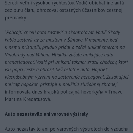
Seredi veľmi vysokou rýchlosťou. Vodič obiehal iné autá
cez plnú čiaru, ohrozoval ostatných účastníkov cestnej
premávky.
"Policajti chceli auto zastaviť a skontrolovať. Vodič Škody
Fabia zastavil až za mostom v Šintave. V momente, keď
k nemu pristúpili, prudko pridal a začal unikať smerom na
Vinohrady nad Váhom. Hliadka začala unikajúce auto
prenasledovať. Vodič pri unikaní takmer zrazil chodcov, ktorí
išli popri ceste a ohrozil tiež ostatné autá. Napriek
viacnásobným výzvam na zastavenie nereagoval. Zasahujúci
policajt napokon pristúpil k použitiu služobnej zbrane,"
informovala dnes krajská policajná hovorkyňa v Trnave
Martina Kredatusová.
Auto nezastavilo ani varovné výstrely
Auto nezastavilo ani po varovných výstreloch do vzduchu