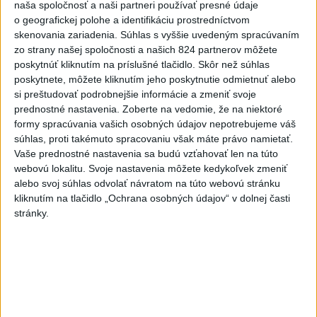
naša spoločnosť a naši partneri používať presné údaje
Zobraziť viac
Info
o geografickej polohe a identifikáciu prostredníctvom
skenovania zariadenia. Súhlas s vyššie uvedeným spracúvaním
zo strany našej spoločnosti a našich 824 partnerov môžete
Najnovšie videá
Najsledovanejšie videá
poskytnúť kliknutím na príslušné tlačidlo. Skôr než súhlas
poskytnete, môžete kliknutím jeho poskytnutie odmietnuť alebo
TK: Rodinná karta
si preštudovať podrobnejšie informácie a zmeniť svoje
včera 21:50
|
Ministerstvo práce, sociálnych
prednostné nastavenia.
Zoberte na vedomie, že na niektoré
vecí a rodiny SR
|
32
zobrazení
formy spracúvania vašich osobných údajov nepotrebujeme váš
súhlas, proti takémuto spracovaniu však máte právo namietať.
Taraba: Vidieť paniku
Vaše prednostné nastavenia sa budú vzťahovať len na túto
včera 19:32
|
Taraba Tomáš
|
1884
zobrazení
webovú lokalitu. Svoje nastavenia môžete kedykoľvek zmeniť
alebo svoj súhlas odvolať návratom na túto webovú stránku
kliknutím na tlačidlo „Ochrana osobných údajov“ v dolnej časti
ODKAZ TAKÁČOVI A FICOVI Z
VÝCHODU‼️PORAZÍME VÁS‼️DOSŤ B...
stránky.
včera 19:27
|
Jakab Július
|
630
zobrazení
Najnovšie statusy štátnych inštitúcií
Ministerstvo investícií, regionálneho rozvoja
a informatizácie SR
dnes 05:53
|
Ministerstvo investícií, regionálneho