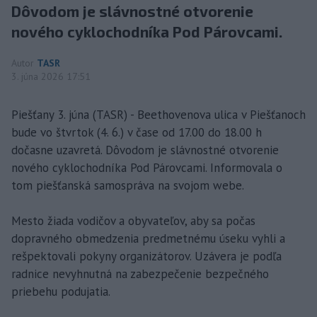
Dôvodom je slávnostné otvorenie
nového cyklochodníka Pod Párovcami.
Autor
TASR
3. júna 2026 17:51
Piešťany 3. júna (TASR) - Beethovenova ulica v Piešťanoch
bude vo štvrtok (4. 6.) v čase od 17.00 do 18.00 h
dočasne uzavretá. Dôvodom je slávnostné otvorenie
nového cyklochodníka Pod Párovcami. Informovala o
tom piešťanská samospráva na svojom webe.
Mesto žiada vodičov a obyvateľov, aby sa počas
dopravného obmedzenia predmetnému úseku vyhli a
rešpektovali pokyny organizátorov. Uzávera je podľa
radnice nevyhnutná na zabezpečenie bezpečného
priebehu podujatia.