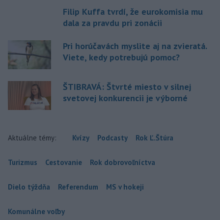
Filip Kuffa tvrdí, že eurokomisia mu
dala za pravdu pri zonácii
Pri horúčavách myslite aj na zvieratá.
Viete, kedy potrebujú pomoc?
ŠTIBRAVÁ: Štvrté miesto v silnej
svetovej konkurencii je výborné
Aktuálne témy:
Kvízy
Podcasty
Rok Ľ.Štúra
Turizmus
Cestovanie
Rok dobrovoľníctva
Dielo týždňa
Referendum
MS v hokeji
Komunálne voľby