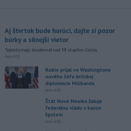
Aj štvrtok bude horúci, dajte si pozor
búrky a silnejší vietor
Teploty majú dosahovať nad 38 stupňov Celzia.
dnes 8:31
Rubio prijal vo Washingtone
nového šéfa britskej
diplomacie Milibanda
dnes 6:30
Štát Nové Mexiko žaluje
federálnu vládu v kauze
Epstein
dnes 6:06