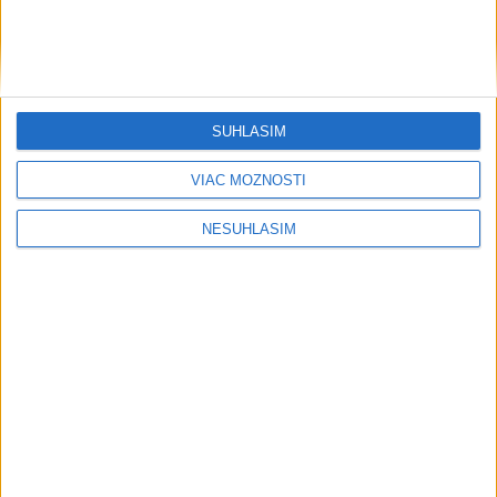
Počasie
AKTUÁLNA PREDPOVEĎ POČASIA NA SEDEM DNÍ
SÚHLASÍM
VIAC MOŽNOSTÍ
NESÚHLASÍM
....
....