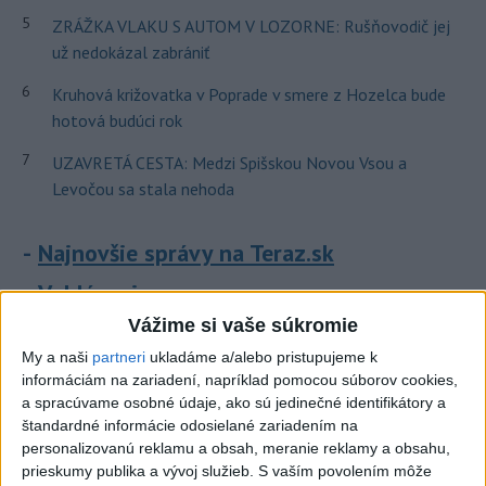
5
ZRÁŽKA VLAKU S AUTOM V LOZORNE: Rušňovodič jej
už nedokázal zabrániť
6
Kruhová križovatka v Poprade v smere z Hozelca bude
hotová budúci rok
7
UZAVRETÁ CESTA: Medzi Spišskou Novou Vsou a
Levočou sa stala nehoda
Najnovšie správy na Teraz.sk
Vyhlásenia
Vážime si vaše súkromie
Priame prenosy z Národnej rady SR
My a naši
partneri
ukladáme a/alebo pristupujeme k
informáciám na zariadení, napríklad pomocou súborov cookies,
a spracúvame osobné údaje, ako sú jedinečné identifikátory a
štandardné informácie odosielané zariadením na
Politika na sociálnych sieťach
personalizovanú reklamu a obsah, meranie reklamy a obsahu,
prieskumy publika a vývoj služieb.
S vaším povolením môže