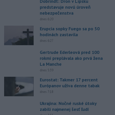
Dobrindt: Dron v Lipsku
predstavuje novú úroveň
nebezpečenstva
dnes 6:20
Erupcia sopky Fuego sa po 50
hodinách zastavila
dnes 6:27
Gertrude Ederleová pred 100
rokmi preplávala ako prvá žena
La Manche
dnes 5:39
Eurostat: Takmer 17 percent
Európanov užíva denne tabak
dnes 7:18
Ukrajina: Nočné ruské útoky
zabili najmenej šesť ľudí