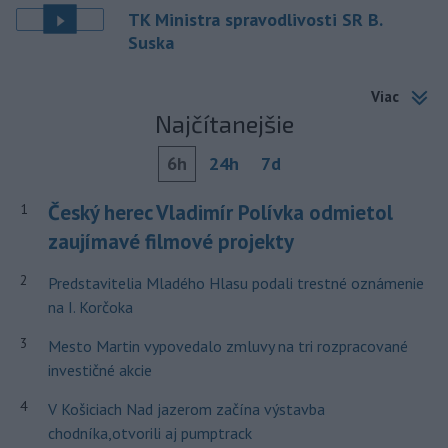
TK Ministra spravodlivosti SR B.
Suska
Viac
Najčítanejšie
6h
24h
7d
Český herec Vladimír Polívka odmietol
1
zaujímavé filmové projekty
2
Predstavitelia Mladého Hlasu podali trestné oznámenie
na I. Korčoka
3
Mesto Martin vypovedalo zmluvy na tri rozpracované
investičné akcie
4
V Košiciach Nad jazerom začína výstavba
chodníka,otvorili aj pumptrack