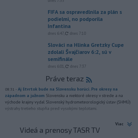
dnes 7:55
FIFA sa ospravedlnila za plán s
podielmi, no podporila
Infantina
aktualizované
dnes 6:47
,
dnes 7:10
Slováci na Hlinka Gretzky Cupe
zdolali Švajčiarov 6:2, sú v
semifinále
aktualizované
dnes 6:01
,
dnes 7:37
Práve teraz
-
Aj štvrtok bude na Slovensku horúci. Pre okresy na
08:31
západnom a južnom
Slovensku a niektoré okresy v strede a na
východe krajiny vydal Slovenský hydrometeorologický ústav (SHMÚ)
výstrahy tretieho stupňa pred vysokými teplotami.
Viac
Videá a prenosy TASR TV