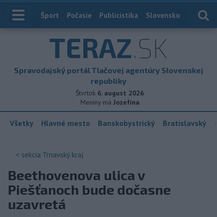
Index
Šport
Počasie
Publicistika
Slovensko
Zahranič
TERAZ
.SK
Spravodajský portál Tlačovej agentúry Slovenskej
republiky
Štvrtok
6. august 2026
Meniny má
Jozefína
Všetky
Hlavné mesto
Banskobystrický
Bratislavský
< sekcia
Trnavský kraj
Beethovenova ulica v
Piešťanoch bude dočasne
uzavretá