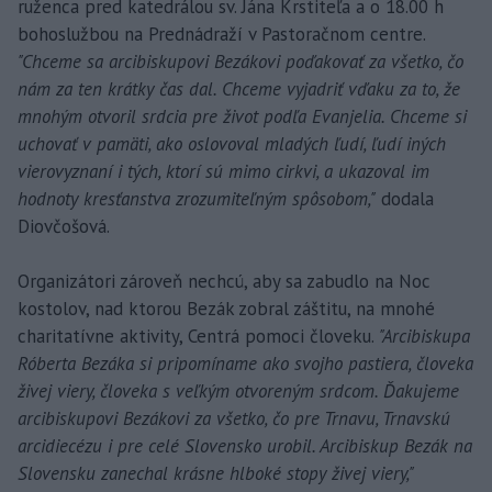
ruženca pred katedrálou sv. Jána Krstiteľa a o 18.00 h
bohoslužbou na Prednádraží v Pastoračnom centre.
"Chceme sa arcibiskupovi Bezákovi poďakovať za všetko, čo
nám za ten krátky čas dal. Chceme vyjadriť vďaku za to, že
mnohým otvoril srdcia pre život podľa Evanjelia. Chceme si
uchovať v pamäti, ako oslovoval mladých ľudí, ľudí iných
vierovyznaní i tých, ktorí sú mimo cirkvi, a ukazoval im
hodnoty kresťanstva zrozumiteľným spôsobom,"
dodala
Diovčošová.
Organizátori zároveň nechcú, aby sa zabudlo na Noc
kostolov, nad ktorou Bezák zobral záštitu, na mnohé
charitatívne aktivity, Centrá pomoci človeku.
"Arcibiskupa
Róberta Bezáka si pripomíname ako svojho pastiera, človeka
živej viery, človeka s veľkým otvoreným srdcom. Ďakujeme
arcibiskupovi Bezákovi za všetko, čo pre Trnavu, Trnavskú
arcidiecézu i pre celé Slovensko urobil. Arcibiskup Bezák na
Slovensku zanechal krásne hlboké stopy živej viery,"