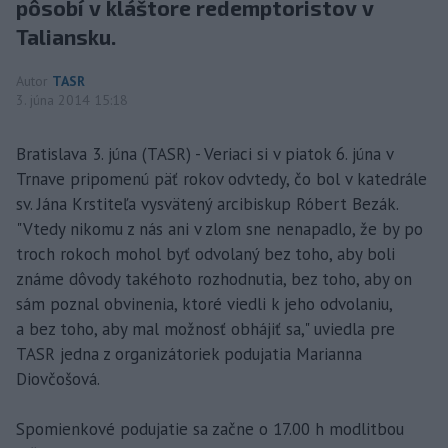
pôsobí v kláštore redemptoristov v
Taliansku.
Autor
TASR
3. júna 2014 15:18
Bratislava 3. júna (TASR) - Veriaci si v piatok 6. júna v
Trnave pripomenú päť rokov odvtedy, čo bol v katedrále
sv. Jána Krstiteľa vysvätený arcibiskup Róbert Bezák.
"Vtedy nikomu z nás ani v zlom sne nenapadlo, že by po
troch rokoch mohol byť odvolaný bez toho, aby boli
známe dôvody takéhoto rozhodnutia, bez toho, aby on
sám poznal obvinenia, ktoré viedli k jeho odvolaniu,
a bez toho, aby mal možnosť obhájiť sa," uviedla pre
TASR jedna z organizátoriek podujatia Marianna
Diovčošová.
Spomienkové podujatie sa začne o 17.00 h modlitbou