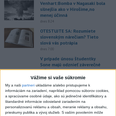
Venhart:Bomba v Nagasaki bola
silnejšia ako v Hirošime,no
menej účinná
dnes 8:24
OTESTUJTE SA: Rozumiete
slovenským nárečiam? Tieto
slová vás potrápia
dnes 7:00
V prípade únosu študentky
Sone majú odznieť záverečné
reči
dnes 9:36
Vážime si vaše súkromie
My a naši
partneri
ukladáme a/alebo pristupujeme k
Zelenskyj: Severná Kórea pošle
informáciám na zariadení, napríklad pomocou súborov cookies,
do Ruska až 50.000 vojakov
a spracúvame osobné údaje, ako sú jedinečné identifikátory a
dnes 8:46
štandardné informácie odosielané zariadením na
personalizovanú reklamu a obsah, meranie reklamy a obsahu,
POKUS O VRAŽDU: Polícia
prieskumy publika a vývoj služieb.
S vaším povolením môže
obvinila mladíkov, ktorí