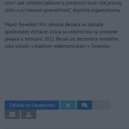
cirkvi nad všetkými zákonmi a predpismi bude stáť pravda,
láska a prirodzená spravodlivosť,"
doplnila organizátorka.
Pápež Benedikt XVI. odvolal Bezáka na základe
apoštolskej vizitácie, ktorá sa uskutočnila na prelome
januára a februára 2012. Bezák od decembra minulého
roka pôsobí v kláštore redemptoristov v Taliansku.
Zdieľaj na Facebooku