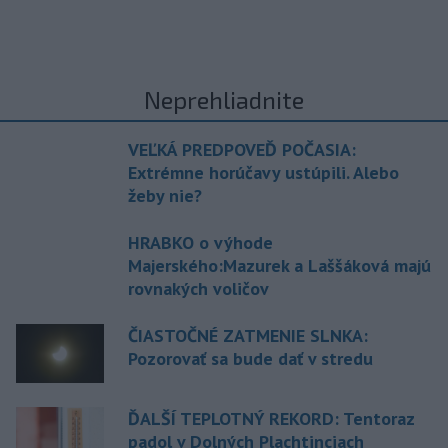
Neprehliadnite
VEĽKÁ PREDPOVEĎ POČASIA:
Extrémne horúčavy ustúpili. Alebo
žeby nie?
HRABKO o výhode
Majerského:Mazurek a Laššáková majú
rovnakých voličov
ČIASTOČNÉ ZATMENIE SLNKA:
Pozorovať sa bude dať v stredu
ĎALŠÍ TEPLOTNÝ REKORD: Tentoraz
padol v Dolných Plachtinciach