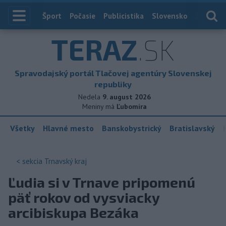
Index
Šport
Počasie
Publicistika
Slovensko
Zahranič
TERAZ
.SK
Spravodajský portál Tlačovej agentúry Slovenskej
republiky
Nedela
9. august 2026
Meniny má
Ľubomíra
Všetky
Hlavné mesto
Banskobystrický
Bratislavský
< sekcia
Trnavský kraj
Ľudia si v Trnave pripomenú
päť rokov od vysviacky
arcibiskupa Bezáka