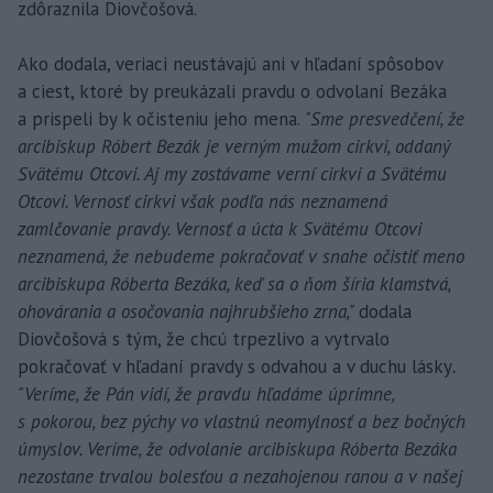
zdôraznila Diovčošová.
Ako dodala, veriaci neustávajú ani v hľadaní spôsobov
a ciest, ktoré by preukázali pravdu o odvolaní Bezáka
a prispeli by k očisteniu jeho mena.
"Sme presvedčení, že
arcibiskup Róbert Bezák je verným mužom cirkvi, oddaný
Svätému Otcovi. Aj my zostávame verní cirkvi a Svätému
Otcovi. Vernosť cirkvi však podľa nás neznamená
zamlčovanie pravdy. Vernosť a úcta k Svätému Otcovi
neznamená, že nebudeme pokračovať v snahe očistiť meno
arcibiskupa Róberta Bezáka, keď sa o ňom šíria klamstvá,
ohovárania a osočovania najhrubšieho zrna,"
dodala
Diovčošová s tým, že chcú trpezlivo a vytrvalo
pokračovať v hľadaní pravdy s odvahou a v duchu lásky
.
"Veríme, že Pán vidí, že pravdu hľadáme úprimne,
s pokorou, bez pýchy vo vlastnú neomylnosť a bez bočných
úmyslov. Veríme, že odvolanie arcibiskupa Róberta Bezáka
nezostane trvalou bolesťou a nezahojenou ranou a v našej