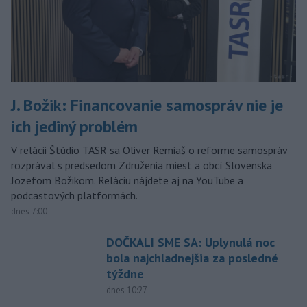
J. Božik: Financovanie samospráv nie je
ich jediný problém
V relácii Štúdio TASR sa Oliver Remiaš o reforme samospráv
rozprával s predsedom Združenia miest a obcí Slovenska
Jozefom Božikom. Reláciu nájdete aj na YouTube a
podcastových platformách.
dnes 7:00
DOČKALI SME SA: Uplynulá noc
bola najchladnejšia za posledné
týždne
dnes 10:27