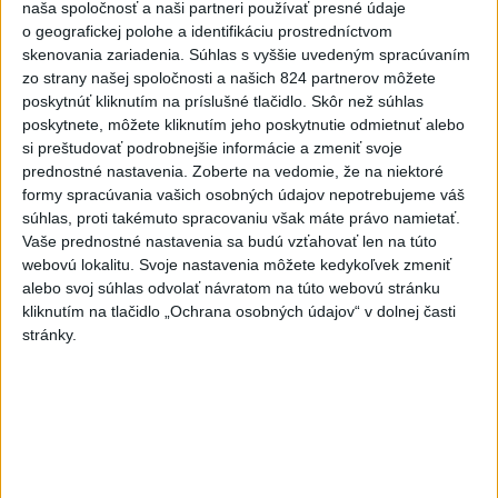
naša spoločnosť a naši partneri používať presné údaje
zaútočili na taxikára
o geografickej polohe a identifikáciu prostredníctvom
dnes 11:40
skenovania zariadenia. Súhlas s vyššie uvedeným spracúvaním
zo strany našej spoločnosti a našich 824 partnerov môžete
Agrorezort: Výmera lesných
poskytnúť kliknutím na príslušné tlačidlo. Skôr než súhlas
pozemkov a porastov sa
poskytnete, môžete kliknutím jeho poskytnutie odmietnuť alebo
dlhodobo zvyšuje
si preštudovať podrobnejšie informácie a zmeniť svoje
dnes 10:24
prednostné nastavenia.
Zoberte na vedomie, že na niektoré
formy spracúvania vašich osobných údajov nepotrebujeme váš
Potocká najväčším slovenským
súhlas, proti takémuto spracovaniu však máte právo namietať.
želiezkom, Trníková sníva o
Vaše prednostné nastavenia sa budú vzťahovať len na túto
finále
webovú lokalitu. Svoje nastavenia môžete kedykoľvek zmeniť
dnes 9:11
alebo svoj súhlas odvolať návratom na túto webovú stránku
kliknutím na tlačidlo „Ochrana osobných údajov“ v dolnej časti
Slováci prehrali duel o bronz,
stránky.
Štolc: Hodnotí sa to ťažko
dnes 10:18
Práve teraz
-
Minister zdravotníctva Kamil Šaško (Hlas-SD) už má
11:56
podľa svojich slov
pripravený návrh riešenia k tendru na