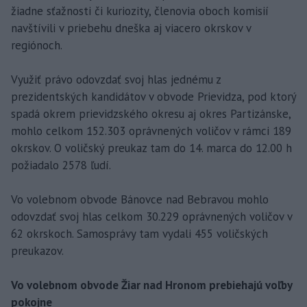
žiadne sťažnosti či kuriozity, členovia oboch komisií
navštívili v priebehu dneška aj viacero okrskov v
regiónoch.
Využiť právo odovzdať svoj hlas jednému z
prezidentských kandidátov v obvode Prievidza, pod ktorý
spadá okrem prievidzského okresu aj okres Partizánske,
mohlo celkom 152.303 oprávnených voličov v rámci 189
okrskov. O voličský preukaz tam do 14. marca do 12.00 h
požiadalo 2578 ľudí.
Vo volebnom obvode Bánovce nad Bebravou mohlo
odovzdať svoj hlas celkom 30.229 oprávnených voličov v
62 okrskoch. Samosprávy tam vydali 455 voličských
preukazov.
Vo volebnom obvode Žiar nad Hronom prebiehajú voľby
pokojne