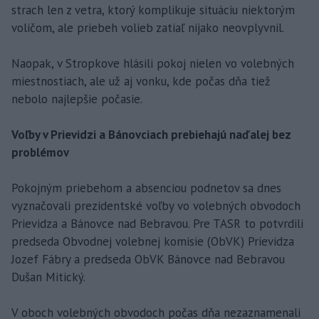
strach len z vetra, ktorý komplikuje situáciu niektorým
voličom, ale priebeh volieb zatiaľ nijako neovplyvnil.
Naopak, v Stropkove hlásili pokoj nielen vo volebných
miestnostiach, ale už aj vonku, kde počas dňa tiež
nebolo najlepšie počasie.
Voľby v Prievidzi a Bánovciach prebiehajú naďalej bez
problémov
Pokojným priebehom a absenciou podnetov sa dnes
vyznačovali prezidentské voľby vo volebných obvodoch
Prievidza a Bánovce nad Bebravou. Pre TASR to potvrdili
predseda Obvodnej volebnej komisie (ObVK) Prievidza
Jozef Fábry a predseda ObVK Bánovce nad Bebravou
Dušan Mitický.
V oboch volebných obvodoch počas dňa nezaznamenali