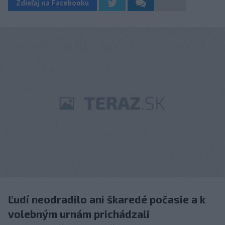
Zdieľaj na Facebooku
Ľudí neodradilo ani škaredé počasie a k
volebným urnám prichádzali