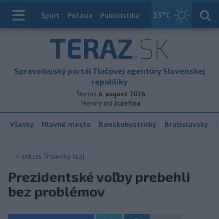
33
°C
Index
Šport
Počasie
Publicistika
Slovensko
Zahranič
TERAZ
.SK
Spravodajský portál Tlačovej agentúry Slovenskej
republiky
Štvrtok
6. august 2026
Meniny má
Jozefína
Všetky
Hlavné mesto
Banskobystrický
Bratislavský
< sekcia
Trnavský kraj
Prezidentské voľby prebehli
bez problémov