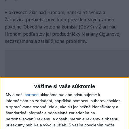
V okresoch Žiar nad Hronom, Banská Štiavnica a
Žarnovica prebieha prvé kolo prezidentských volieb
pokojne. Obvodná volebná komisia (ObVK) v Žiari nad
Hronom podľa slov jej predsedníčky Mariany Ciglanovej
nezaznamenala zatiaľ žiadne problémy.
Vážime si vaše súkromie
My a naši
partneri
ukladáme a/alebo pristupujeme k
informáciám na zariadení, napríklad pomocou súborov cookies,
a spracúvame osobné údaje, ako sú jedinečné identifikátory a
štandardné informácie odosielané zariadením na
personalizovanú reklamu a obsah, meranie reklamy a obsahu,
prieskumy publika a vývoj služieb.
S vaším povolením môže