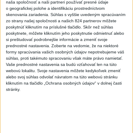
naša spoločnosť a naši partneri používať presné údaje
o geografickej polohe a identifikáciu prostredníctvom
Na snímke členovia volebnej komisie odovzdávajú hlasovací
skenovania zariadenia. Súhlas s vyššie uvedeným spracúvaním
lístok voličom v prvom kole voľby prezidenta Slovenskej
zo strany našej spoločnosti a našich 824 partnerov môžete
republiky.
poskytnúť kliknutím na príslušné tlačidlo. Skôr než súhlas
Foto: TASR/Edmund Örzsik
poskytnete, môžete kliknutím jeho poskytnutie odmietnuť alebo
si preštudovať podrobnejšie informácie a zmeniť svoje
prednostné nastavenia.
Zoberte na vedomie, že na niektoré
Obyvatelia 68 obcí tohto volebného obvodu majú v
formy spracúvania vašich osobných údajov nepotrebujeme váš
súhlas, proti takémuto spracovaniu však máte právo namietať.
dnešných prezidentských voľbách k dispozícii 112
Vaše prednostné nastavenia sa budú vzťahovať len na túto
volebných okrskov. Členovia ObVK počas dňa
webovú lokalitu. Svoje nastavenia môžete kedykoľvek zmeniť
zmonitorovali niekoľko z nich.
alebo svoj súhlas odvolať návratom na túto webovú stránku
kliknutím na tlačidlo „Ochrana osobných údajov“ v dolnej časti
Na severozápade Slovenska sú voľby zatiaľ bez
stránky.
problémov
v
Prvé kolo volieb prezidenta SR je zatiaľ na severozápade
Slovenska pokojné a Obvodné volebné komisie (ObVK)
v Žiline, Čadci a Martine nezaznamenali žiadne