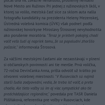
počas dňa nič závažné nenarušilo, problémy nehlásili
Nové Mesto ani Ružinov. Pri jednej z ružinovských škôl, v
ktorej sa volilo, mestská časť síce za sklom auta našla
fotografiu kandidátky na prezidenta Heleny Mezenskej,
Ústredná volebná komisia (ÚVK) však podnet podľa
ružinovskej hovorkyne Miroslavy Štrosovej nevyhodnotila
ako porušenie moratória. "
Teraz je priebeh pokojný, chodí
voliť veľa ľudí aj napriek tomu, že sa popoludní zhoršilo
počasie,
" informovala Štrosová.
Za väčšími mestskými časťami ale nezaostávajú v plnení
si občianskych povinností ani tie menšie. Prvá volička,
72-ročná Devínčanka Anna, prišla odvoliť už krátko po
otvorení volebnej miestnosti.
"V Rusovciach sú najmä
starší ľudia zodpovední, vedia, že treba ísť voliť, a preto
chodia. Ale tieto voľby sú im aj viac sympatické ako tie
predchádzajúce regionálne,"
povedala pre TASR Daniela
Plišňáková, referentka pre voľby v Rusovciach, kde