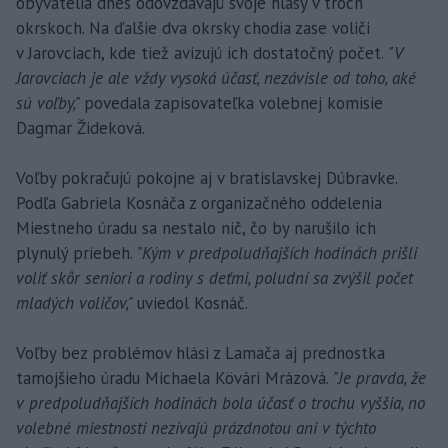
obyvatelia dnes odovzdávajú svoje hlasy v troch
okrskoch. Na ďalšie dva okrsky chodia zase voliči
v Jarovciach, kde tiež avizujú ich dostatočný počet.
"V
Jarovciach je ale vždy vysoká účasť, nezávisle od toho, aké
sú voľby,"
povedala zapisovateľka volebnej komisie
Dagmar Žideková.
Voľby pokračujú pokojne aj v bratislavskej Dúbravke.
Podľa Gabriela Kosnáča z organizačného oddelenia
Miestneho úradu sa nestalo nič, čo by narušilo ich
plynulý priebeh.
"Kým v predpoludňajších hodinách prišli
voliť skôr seniori a rodiny s deťmi, poludní sa zvýšil počet
mladých voličov,"
uviedol Kosnáč.
Voľby bez problémov hlási z Lamača aj prednostka
tamojšieho úradu Michaela Kövári Mrázová.
"Je pravda, že
v predpoludňajších hodinách bola účasť o trochu vyššia, no
volebné miestnosti nezívajú prázdnotou ani v týchto