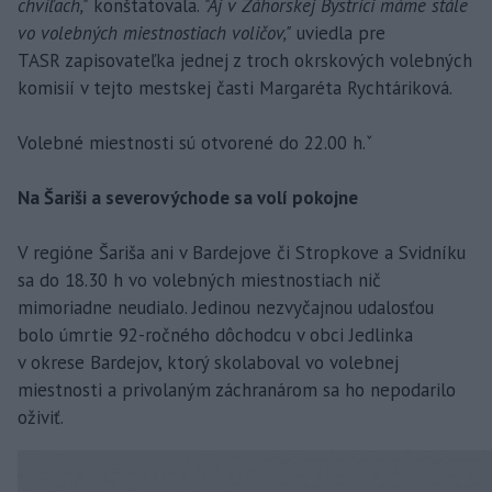
chvíľach,"
konštatovala.
"Aj v Záhorskej Bystrici máme stále
vo volebných miestnostiach voličov,"
uviedla pre
TASR zapisovateľka jednej z troch okrskových volebných
komisií v tejto mestskej časti Margaréta Rychtáriková.
Volebné miestnosti sú otvorené do 22.00 h.ˇ
Na Šariši a severovýchode sa volí pokojne
V regióne Šariša ani v Bardejove či Stropkove a Svidníku
sa do 18.30 h vo volebných miestnostiach nič
mimoriadne neudialo. Jedinou nezvyčajnou udalosťou
bolo úmrtie 92-ročného dôchodcu v obci Jedlinka
v okrese Bardejov, ktorý skolaboval vo volebnej
miestnosti a privolaným záchranárom sa ho nepodarilo
oživiť.