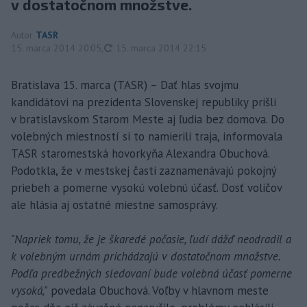
v dostatočnom množstve.
Autor
TASR
aktualizované
15. marca 2014 20:05
,
15. marca 2014 22:15
Bratislava 15. marca (TASR) – Dať hlas svojmu
kandidátovi na prezidenta Slovenskej republiky prišli
v bratislavskom Starom Meste aj ľudia bez domova. Do
volebných miestností si to namierili traja, informovala
TASR staromestská hovorkyňa Alexandra Obuchová.
Podotkla, že v mestskej časti zaznamenávajú pokojný
priebeh a pomerne vysokú volebnú účasť. Dosť voličov
ale hlásia aj ostatné miestne samosprávy.
"Napriek tomu, že je škaredé počasie, ľudí dážď neodradil a
k volebným urnám prichádzajú v dostatočnom množstve.
Podľa predbežných sledovaní bude volebná účasť pomerne
vysoká,"
povedala Obuchová. Voľby v hlavnom meste