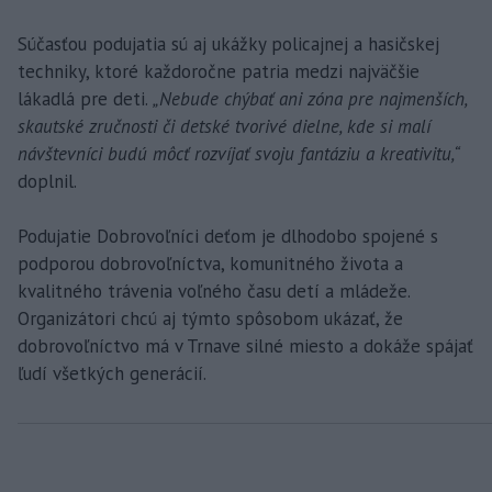
Súčasťou podujatia sú aj ukážky policajnej a hasičskej
techniky, ktoré každoročne patria medzi najväčšie
lákadlá pre deti.
„Nebude chýbať ani zóna pre najmenších,
skautské zručnosti či detské tvorivé dielne, kde si malí
návštevníci budú môcť rozvíjať svoju fantáziu a kreativitu,“
doplnil.
Podujatie Dobrovoľníci deťom je dlhodobo spojené s
podporou dobrovoľníctva, komunitného života a
kvalitného trávenia voľného času detí a mládeže.
Organizátori chcú aj týmto spôsobom ukázať, že
dobrovoľníctvo má v Trnave silné miesto a dokáže spájať
ľudí všetkých generácií.