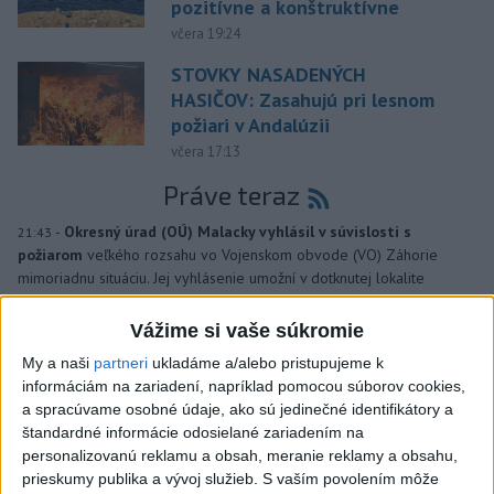
pozitívne a konštruktívne
včera 19:24
STOVKY NASADENÝCH
HASIČOV: Zasahujú pri lesnom
požiari v Andalúzii
včera 17:13
Práve teraz
-
Okresný úrad (OÚ) Malacky vyhlásil v súvislosti s
21:43
požiarom
veľkého rozsahu vo Vojenskom obvode (VO) Záhorie
mimoriadnu situáciu. Jej vyhlásenie umožní v dotknutej lokalite
efektívnejšiu koordináciu nasadených síl a prostriedkov.
Vážime si vaše súkromie
Viac
My a naši
partneri
ukladáme a/alebo pristupujeme k
Videá a prenosy TASR TV
informáciám na zariadení, napríklad pomocou súborov cookies,
a spracúvame osobné údaje, ako sú jedinečné identifikátory a
Deväť Slovákov zabojuje na ME v Paríži
štandardné informácie odosielané zariadením na
o čo najlepšie výsledky
personalizovanú reklamu a obsah, meranie reklamy a obsahu,
prieskumy publika a vývoj služieb.
S vaším povolením môže