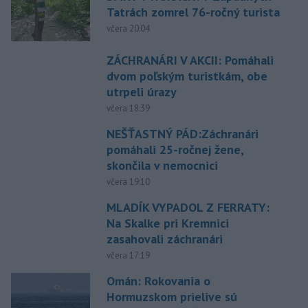
Tatrách zomrel 76-ročný turista
včera 20:04
ZÁCHRANÁRI V AKCII: Pomáhali
dvom poľským turistkám, obe
utrpeli úrazy
včera 18:39
NEŠŤASTNÝ PÁD:Záchranári
pomáhali 25-ročnej žene,
skončila v nemocnici
včera 19:10
MLADÍK VYPADOL Z FERRATY:
Na Skalke pri Kremnici
zasahovali záchranári
včera 17:19
Omán: Rokovania o
Hormuzskom prielive sú