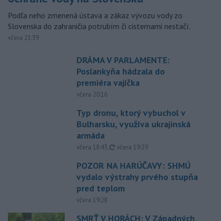
Podľa neho zmenená ústava a zákaz vývozu vody zo
Slovenska do zahraničia potrubím či cisternami nestačí.
včera 21:39
DRÁMA V PARLAMENTE:
Poslankyňa hádzala do
premiéra vajíčka
včera 20:16
Typ dronu, ktorý vybuchol v
Bulharsku, využíva ukrajinská
armáda
aktualizované
včera 18:43
,
včera 19:29
POZOR NA HARÚČAVY: SHMÚ
vydalo výstrahy prvého stupňa
pred teplom
včera 19:28
SMRŤ V HORÁCH: V Západných