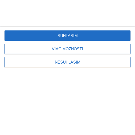
SÚHLASÍM
VIAC MOŽNOSTÍ
....
NESÚHLASÍM