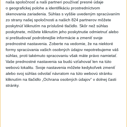
naša spoločnosť a naši partneri používať presné údaje
Viac
o geografickej polohe a identifikáciu prostredníctvom
Najčítanejšie
skenovania zariadenia. Súhlas s vyššie uvedeným spracúvaním
zo strany našej spoločnosti a našich 824 partnerov môžete
6h
24h
7d
poskytnúť kliknutím na príslušné tlačidlo. Skôr než súhlas
poskytnete, môžete kliknutím jeho poskytnutie odmietnuť alebo
DRÁMA V PARLAMENTE: Poslankyňa
1
si preštudovať podrobnejšie informácie a zmeniť svoje
prednostné nastavenia.
Zoberte na vedomie, že na niektoré
hádzala do premiéra vajíčka
formy spracúvania vašich osobných údajov nepotrebujeme váš
súhlas, proti takémuto spracovaniu však máte právo namietať.
2
SMRŤ V HORÁCH: V Západných Tatrách zomrel 76-ročný
Vaše prednostné nastavenia sa budú vzťahovať len na túto
turista
webovú lokalitu. Svoje nastavenia môžete kedykoľvek zmeniť
alebo svoj súhlas odvolať návratom na túto webovú stránku
3
Kúpele Brusno pripravujú 19. ročník festivalu Jozefa
kliknutím na tlačidlo „Ochrana osobných údajov“ v dolnej časti
Bednárika
stránky.
4
Do Bulharska vnikol dron a vybuchol v blízkosti hraníc s
Rumunskom
5
Očovská folklórna hruda tradične privítala domáce
folklórne kolektívy