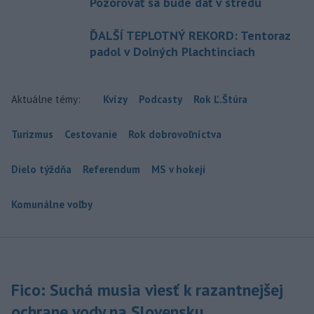
Pozorovať sa bude dať v stredu
ĎALŠÍ TEPLOTNÝ REKORD: Tentoraz
padol v Dolných Plachtinciach
Aktuálne témy:
Kvízy
Podcasty
Rok Ľ.Štúra
Turizmus
Cestovanie
Rok dobrovoľníctva
Dielo týždňa
Referendum
MS v hokeji
Komunálne voľby
Fico: Suchá musia viesť k razantnejšej
ochrane vody na Slovensku