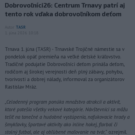
Dobrovoľníci26: Centrum Trnavy patrí aj
tento rok vďaka dobrovoľníkom deťom
Autor
TASR
1. júna 2026 10:18
Trnava 1. júna (TASR) - Trnavské Trojičné námestie sa v
pondelok opäť premieňa na veľké detské kráľovstvo.
Tradičné podujatie Dobrovoľníci deťom prináša deťom,
rodičom aj širokej verejnosti deň plný zábavy, pohybu,
tvorivosti a dobrej nálady, informoval za organizátorov
Rastislav Mráz.
„Celodenný program ponúka množstvo atrakcií a aktivít,
ktoré potešia všetky vekové kategórie. Návštevníci sa môžu
tešiť na tanečné a hudobné vystúpenia, nafukovacie hrady a
šmykľavky, športové aktivity ako inline hokej, florbal či
stolný futbal, ale aj obľúbené maľovanie na tvár,“
ozrejmil.