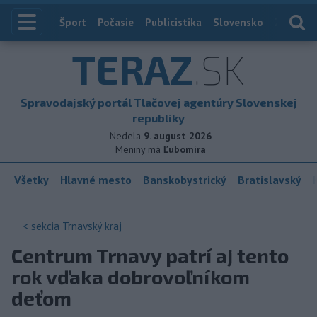
Index
Šport
Počasie
Publicistika
Slovensko
Zahranič
TERAZ
.SK
Spravodajský portál Tlačovej agentúry Slovenskej
republiky
Nedela
9. august 2026
Meniny má
Ľubomíra
Všetky
Hlavné mesto
Banskobystrický
Bratislavský
< sekcia
Trnavský kraj
Centrum Trnavy patrí aj tento
rok vďaka dobrovoľníkom
deťom