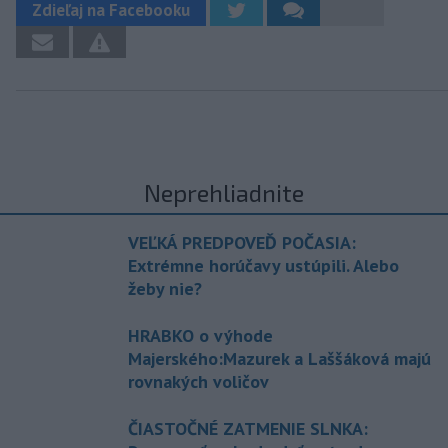
Zdieľaj na Facebooku
Neprehliadnite
VEĽKÁ PREDPOVEĎ POČASIA:
Extrémne horúčavy ustúpili. Alebo
žeby nie?
HRABKO o výhode
Majerského:Mazurek a Laššáková majú
rovnakých voličov
ČIASTOČNÉ ZATMENIE SLNKA: