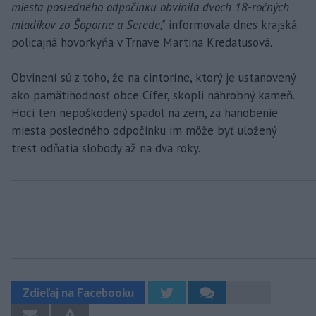
miesta posledného odpočinku obvinila dvoch 18-ročných
mladíkov zo Šoporne a Serede,"
informovala dnes krajská
policajná hovorkyňa v Trnave Martina Kredatusová.
Obvinení sú z toho, že na cintoríne, ktorý je ustanovený
ako pamätihodnosť obce Cífer, skopli náhrobný kameň.
Hoci ten nepoškodený spadol na zem, za hanobenie
miesta posledného odpočinku im môže byť uložený
trest odňatia slobody až na dva roky.
Zdieľaj na Facebooku