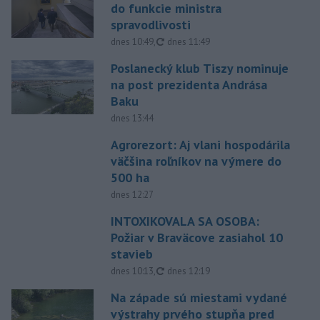
do funkcie ministra
spravodlivosti
aktualizované
dnes 10:49
,
dnes 11:49
Poslanecký klub Tiszy nominuje
na post prezidenta Andrása
Baku
dnes 13:44
Agrorezort: Aj vlani hospodárila
väčšina roľníkov na výmere do
500 ha
dnes 12:27
INTOXIKOVALA SA OSOBA:
Požiar v Braväcove zasiahol 10
stavieb
aktualizované
dnes 10:13
,
dnes 12:19
Na západe sú miestami vydané
výstrahy prvého stupňa pred