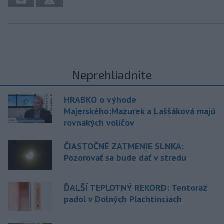
Neprehliadnite
HRABKO o výhode
Majerského:Mazurek a Laššáková majú
rovnakých voličov
ČIASTOČNÉ ZATMENIE SLNKA:
Pozorovať sa bude dať v stredu
ĎALŠÍ TEPLOTNÝ REKORD: Tentoraz
padol v Dolných Plachtinciach