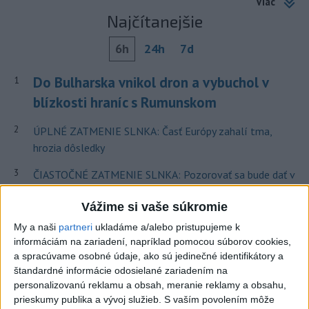
Viac
Najčítanejšie
6h
24h
7d
Do Bulharska vnikol dron a vybuchol v
1
blízkosti hraníc s Rumunskom
2
ÚPLNÉ ZATMENIE SLNKA: Časť Európy zahalí tma,
hrozia dôsledky
3
ČIASTOČNÉ ZATMENIE SLNKA: Pozorovať sa bude dať v
stredu
Vážime si vaše súkromie
4
V časti Košice-Krásna otvorili park pomenovaný po
My a naši
partneri
ukladáme a/alebo pristupujeme k
kňazovi Semivanovi
informáciám na zariadení, napríklad pomocou súborov cookies,
a spracúvame osobné údaje, ako sú jedinečné identifikátory a
5
Pekárka zachránila život svojim zákazníkom, ktorí sa pár
štandardné informácie odosielané zariadením na
dní neukázali
personalizovanú reklamu a obsah, meranie reklamy a obsahu,
prieskumy publika a vývoj služieb.
S vaším povolením môže
6
Na Kamzíku v Bratislave v sobotu otvoria nové Šantisko