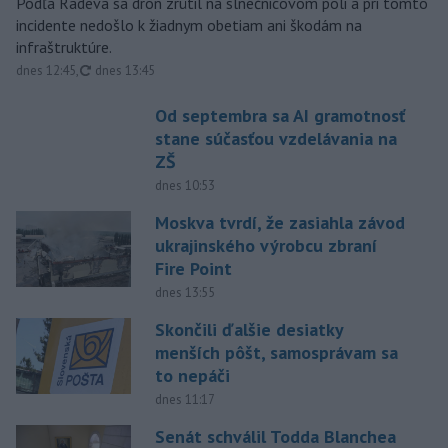
Podľa Radeva sa dron zrútil na slnečnicovom poli a pri tomto
incidente nedošlo k žiadnym obetiam ani škodám na
infraštruktúre.
aktualizované
dnes 12:45
,
dnes 13:45
Od septembra sa AI gramotnosť
stane súčasťou vzdelávania na
ZŠ
dnes 10:53
Moskva tvrdí, že zasiahla závod
ukrajinského výrobcu zbraní
Fire Point
dnes 13:55
Skončili ďalšie desiatky
menších pôšt, samosprávam sa
to nepáči
dnes 11:17
Senát schválil Todda Blanchea