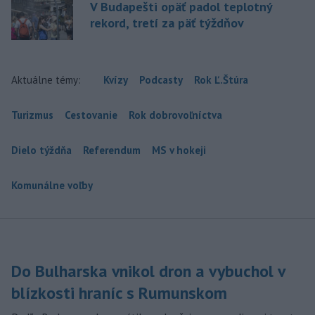
V Budapešti opäť padol teplotný
rekord, tretí za päť týždňov
Aktuálne témy:
Kvízy
Podcasty
Rok Ľ.Štúra
Turizmus
Cestovanie
Rok dobrovoľníctva
Dielo týždňa
Referendum
MS v hokeji
Komunálne voľby
Do Bulharska vnikol dron a vybuchol v
blízkosti hraníc s Rumunskom