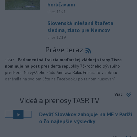
horúčavami
dnes 11:21
Slovenská miešaná štafeta
siedma, zlato pre Nemcov
dnes 12:19
Práve teraz
-
Parlamentná frakcia maďarskej vládnej strany Tisza
13:42
nominuje na post
prezidenta republiky 73-ročného bývalého
predsedu Najvyššieho súdu Andrása Baku. Frakcia to v sobotu
oznámila na svojom účte na Facebooku po tajnom hlasovaní.
Viac
Videá a prenosy TASR TV
Deväť Slovákov zabojuje na ME v Paríži
o čo najlepšie výsledky