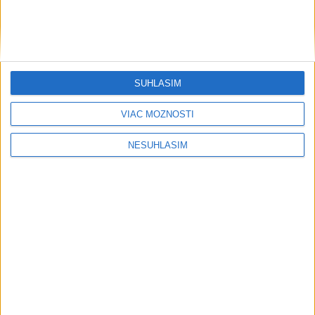
SÚHLASÍM
VIAC MOŽNOSTÍ
NESÚHLASÍM
Neprehliadnite