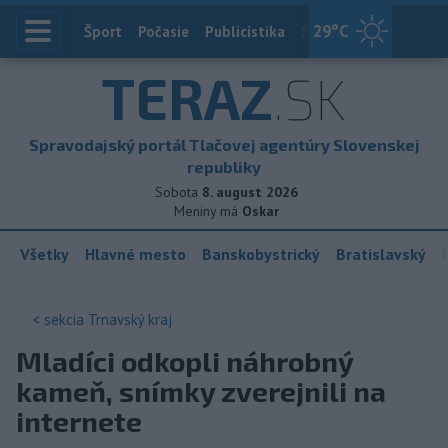
29
°C
Index
Šport
Počasie
Publicistika
Slovensko
Zahranič
TERAZ
.SK
Spravodajský portál Tlačovej agentúry Slovenskej
republiky
Sobota
8. august 2026
Meniny má
Oskar
Všetky
Hlavné mesto
Banskobystrický
Bratislavský
< sekcia
Trnavský kraj
Mladíci odkopli náhrobný
kameň, snímky zverejnili na
internete