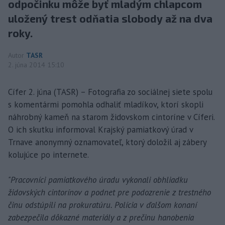
odpočinku môže byť mladým chlapcom
uložený trest odňatia slobody až na dva
roky.
Autor
TASR
2. júna 2014 15:10
Cífer 2. júna (TASR) – Fotografia zo sociálnej siete spolu
s komentármi pomohla odhaliť mladíkov, ktorí skopli
náhrobný kameň na starom židovskom cintoríne v Cíferi.
O ich skutku informoval Krajský pamiatkový úrad v
Trnave anonymný oznamovateľ, ktorý doložil aj zábery
kolujúce po internete.
"Pracovníci pamiatkového úradu vykonali obhliadku
židovských cintorínov a podnet pre podozrenie z trestného
činu odstúpili na prokuratúru. Polícia v ďalšom konaní
zabezpečila dôkazné materiály a z prečinu hanobenia