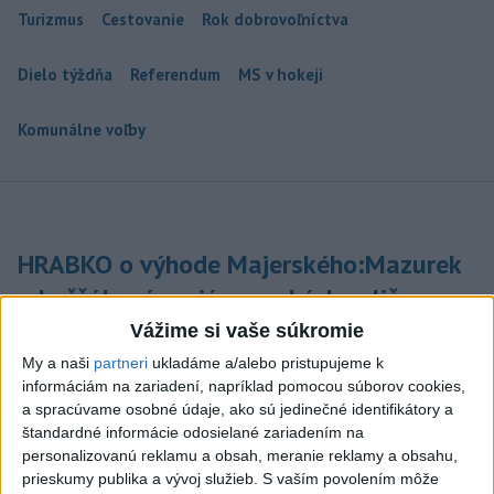
Turizmus
Cestovanie
Rok dobrovoľníctva
Dielo týždňa
Referendum
MS v hokeji
Komunálne voľby
HRABKO o výhode Majerského:Mazurek
a Laššáková majú rovnakých voličov
Vážime si vaše súkromie
Podľa Hrabka sú z hľadiska podpory voličov najsilnejšími
kandidátmi na predsedu VÚC Majerský, Mazurek a Laššáková
My a naši
partneri
ukladáme a/alebo pristupujeme k
(správa, PODCAST, VIDEO)
informáciám na zariadení, napríklad pomocou súborov cookies,
a spracúvame osobné údaje, ako sú jedinečné identifikátory a
dnes 6:00
štandardné informácie odosielané zariadením na
personalizovanú reklamu a obsah, meranie reklamy a obsahu,
Sobota má byť jasná s teplotou
prieskumy publika a vývoj služieb.
S vaším povolením môže
do 33 stupňov celzia