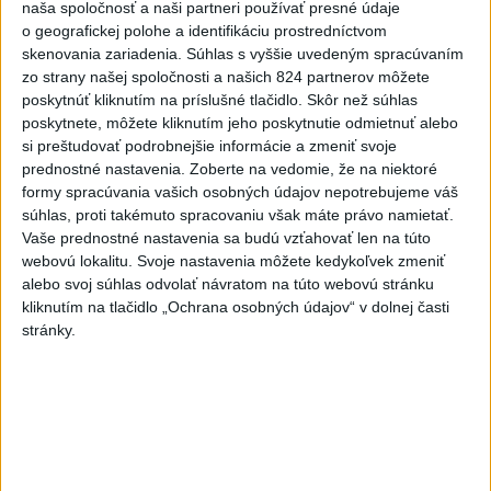
naša spoločnosť a naši partneri používať presné údaje
dnes 6:55
o geografickej polohe a identifikáciu prostredníctvom
skenovania zariadenia. Súhlas s vyššie uvedeným spracúvaním
USA plánujú poskytnúť Kolumbii
zo strany našej spoločnosti a našich 824 partnerov môžete
pomoc vo výške jednej miliardy
poskytnúť kliknutím na príslušné tlačidlo. Skôr než súhlas
dolárov
poskytnete, môžete kliknutím jeho poskytnutie odmietnuť alebo
dnes 10:02
si preštudovať podrobnejšie informácie a zmeniť svoje
prednostné nastavenia.
Zoberte na vedomie, že na niektoré
Pekárka zachránila život svojim
formy spracúvania vašich osobných údajov nepotrebujeme váš
zákazníkom, ktorí sa pár dní
súhlas, proti takémuto spracovaniu však máte právo namietať.
neukázali
Vaše prednostné nastavenia sa budú vzťahovať len na túto
dnes 7:44
webovú lokalitu. Svoje nastavenia môžete kedykoľvek zmeniť
alebo svoj súhlas odvolať návratom na túto webovú stránku
ECDC: V Európe zaznamenali
kliknutím na tlačidlo „Ochrana osobných údajov“ v dolnej časti
241 prípadov nákazy
stránky.
západonílskou horúčkou
dnes 9:11
Bloomberg: Pentagón chce
urobiť prvé testy systému
Golden Dome
dnes 7:15