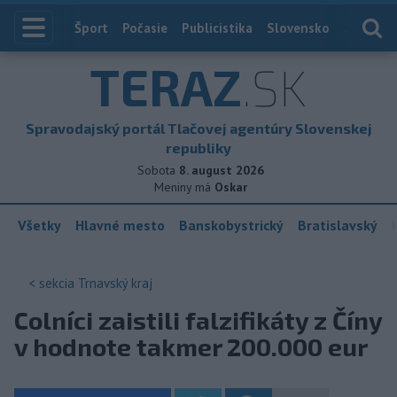
Index
Šport
Počasie
Publicistika
Slovensko
Zahranič
TERAZ
.SK
Spravodajský portál Tlačovej agentúry Slovenskej
republiky
Sobota
8. august 2026
Meniny má
Oskar
Všetky
Hlavné mesto
Banskobystrický
Bratislavský
< sekcia
Trnavský kraj
Colníci zaistili falzifikáty z Číny
v hodnote takmer 200.000 eur