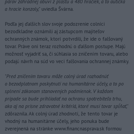
párov záhradnej obuvi z plastu a 480 hračiek, a to autíčka
a hracie konzoly,"
uviedla Švárna.
Podľa jej ďalších slov svoje podozrenie colníci
bezodkladne oznámili aj zástupcom majiteľov
ochranných známok, ktorí potvrdili, že ide o falšovaný
tovar. Práve oni teraz rozhodnú o ďalšom postupe. Majú
možnosť vyjadriť sa, či súhlasia so zničením tovaru, alebo
podajú návrh na súd vo veci falšovania ochrannej známky.
"Pred zničením tovaru môže colný úrad rozhodnúť
o bezodplatnom poskytnutí na humanitárne účely, a to po
splnení zákonom stanovených podmienok. V každom
prípade sa bude prihliadať na ochranu spotrebiteľa trhu,
ako aj na prísne zdravotné kritériá, ktoré musí tovar spĺňať,"
zdôraznila. Ak colný úrad zhodnotí, že tento tovar je
vhodný na humanitárne účely, jeho ponuka bude
zverejnená na stránke www.financnasprava.sk formou