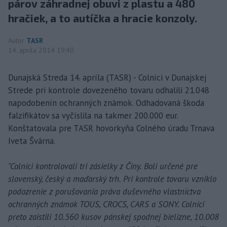
párov záhradnej obuvi z plastu a 480
hračiek, a to autíčka a hracie konzoly.
Autor
TASR
14. apríla 2014 19:40
Dunajská Streda 14. apríla (TASR) - Colníci v Dunajskej
Strede pri kontrole dovezeného tovaru odhalili 21.048
napodobenín ochranných známok. Odhadovaná škoda
falzifikátov sa vyčíslila na takmer 200.000 eur.
Konštatovala pre TASR hovorkyňa Colného úradu Trnava
Iveta Švárna.
"Colníci kontrolovali tri zásielky z Číny. Boli určené pre
slovenský, český a maďarský trh. Pri kontrole tovaru vzniklo
podozrenie z porušovania práva duševného vlastníctva
ochranných známok TOUS, CROCS, CARS a SONY. Colníci
preto zaistili 10.560 kusov pánskej spodnej bielizne, 10.008