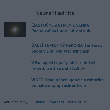
Neprehliadnite
ČIASTOČNÉ ZATMENIE SLNKA:
Pozorovať sa bude dať v stredu
ĎALŠÍ TEPLOTNÝ REKORD: Tentoraz
padol v Dolných Plachtinciach
V Budapešti opäť padol teplotný
rekord, tretí za päť týždňov
VIDEO: Umelá inteligencia a robotika
pomáhajú už aj záchranárom
Aktuálne témy:
Kvízy
Podcasty
Rok Ľ.Štúra