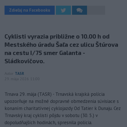
Zdieľaj na Facebooku
Cyklisti vyrazia približne o 10.00 h od
Mestského úradu Šaľa cez ulicu Štúrova
na cestu I/75 smer Galanta -
Sládkovičovo.
Autor
TASR
29. mája 2026 11:00
Trnava 29. mája (TASR) - Trnavská krajská polícia
upozorňuje na možné dopravné obmedzenia súvisiace s
konaním charitatívnej cyklojazdy Od Tatier k Dunaju. Cez
Trnavský kraj cyklisti pôjdu v sobotu (30. 5.) v
dopoludňajších hodinách, spresnila polícia.