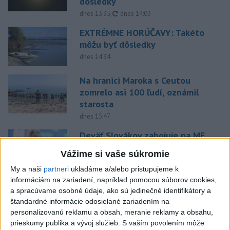
dôsledky
aktualizované
dnes 13:35
,
dnes 14:03
EXTRÉMNE HORÚČAVY: Takéto
môžu byť dôsledky
dnes 14:34
Na hranici Maroka s Ceutou
zomrelo asi 100 ľudí, oznámil
starosta
dnes 15:47
Deväť Slovákov zabojuje na ME
v Paríži o čo najlepšie výsledky
Vážime si vaše súkromie
dnes 13:05
My a naši
partneri
ukladáme a/alebo pristupujeme k
informáciám na zariadení, napríklad pomocou súborov cookies,
Práve teraz
a spracúvame osobné údaje, ako sú jedinečné identifikátory a
-
Vo štvrtok do polnoci treba najmä na západe a
štandardné informácie odosielané zariadením na
18:54
severozápade
Slovenska počítať s búrkami. Slovenský
personalizovanú reklamu a obsah, meranie reklamy a obsahu,
hydrometeorologický ústav (SHMÚ) vydal výstrahy prvého stupňa.
prieskumy publika a vývoj služieb.
S vaším povolením môže