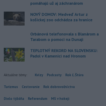
pomáhajú už aj záchranárom
NOVÝ DOMOV: Medveď Artur z
košickej zoo odchádza za hranice
Orbánová telefonovala s Blanárom a
Tarabom o pomoci na Dunaji
TEPLOTNÝ REKORD NA SLOVENSKU:
Padol v Kamenici nad Hronom
Aktuálne témy:
Kvízy
Podcasty
Rok Ľ.Štúra
Turizmus
Cestovanie
Rok dobrovoľníctva
Dielo týždňa
Referendum
MS v hokeji