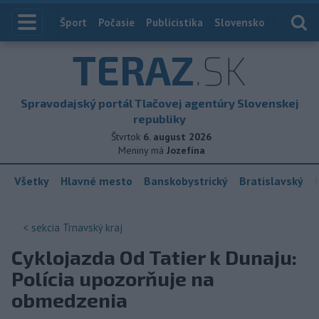
Index
Šport
Počasie
Publicistika
Slovensko
Zahranič
TERAZ
.SK
Spravodajský portál Tlačovej agentúry Slovenskej
republiky
Štvrtok
6. august 2026
Meniny má
Jozefína
Všetky
Hlavné mesto
Banskobystrický
Bratislavský
< sekcia
Trnavský kraj
Cyklojazda Od Tatier k Dunaju:
Polícia upozorňuje na
obmedzenia