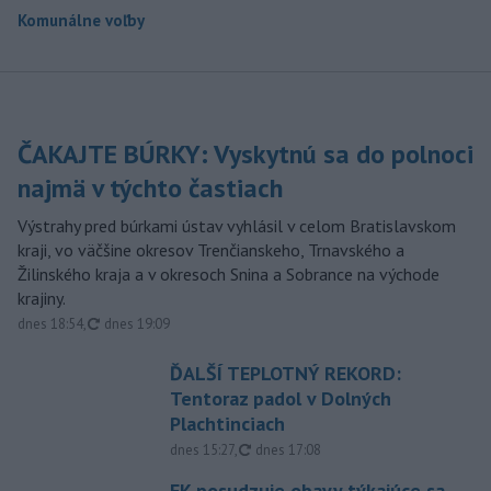
Komunálne voľby
ČAKAJTE BÚRKY: Vyskytnú sa do polnoci
najmä v týchto častiach
Výstrahy pred búrkami ústav vyhlásil v celom Bratislavskom
kraji, vo väčšine okresov Trenčianskeho, Trnavského a
Žilinského kraja a v okresoch Snina a Sobrance na východe
krajiny.
aktualizované
dnes 18:54
,
dnes 19:09
ĎALŠÍ TEPLOTNÝ REKORD:
Tentoraz padol v Dolných
Plachtinciach
aktualizované
dnes 15:27
,
dnes 17:08
EK posudzuje obavy týkajúce sa