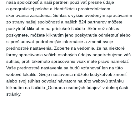
Platia aj v okresoch Snina a Sobrance.
naša spoločnosť a naši partneri používať presné údaje
o geografickej polohe a identifikáciu prostredníctvom
skenovania zariadenia. Súhlas s vyššie uvedeným spracúvaním
Viac
Videá a prenosy TASR TV
zo strany našej spoločnosti a našich 824 partnerov môžete
poskytnúť kliknutím na príslušné tlačidlo. Skôr než súhlas
poskytnete, môžete kliknutím jeho poskytnutie odmietnuť alebo
Deväť Slovákov zabojuje na ME v Paríži
si preštudovať podrobnejšie informácie a zmeniť svoje
o čo najlepšie výsledky
prednostné nastavenia.
Zoberte na vedomie, že na niektoré
formy spracúvania vašich osobných údajov nepotrebujeme váš
súhlas, proti takémuto spracovaniu však máte právo namietať.
Viac
Vaše prednostné nastavenia sa budú vzťahovať len na túto
Najčítanejšie
webovú lokalitu. Svoje nastavenia môžete kedykoľvek zmeniť
alebo svoj súhlas odvolať návratom na túto webovú stránku
6h
24h
7d
kliknutím na tlačidlo „Ochrana osobných údajov“ v dolnej časti
stránky.
ÚPLNÉ ZATMENIE SLNKA: Časť Európy
1
zahalí tma, hrozia dôsledky
2
Afganec, ktorý v Mníchove vrazil autom do davu, dostal
TREST
3