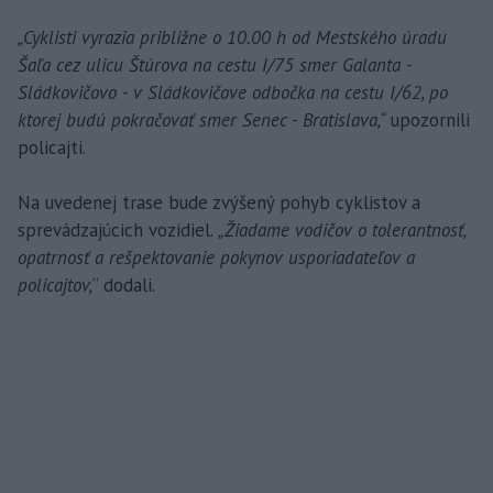
„Cyklisti vyrazia približne o 10.00 h od Mestského úradu
Šaľa cez ulicu Štúrova na cestu I/75 smer Galanta -
Sládkovičovo - v Sládkovičove odbočka na cestu I/62, po
ktorej budú pokračovať smer Senec - Bratislava,“
upozornili
policajti.
Na uvedenej trase bude zvýšený pohyb cyklistov a
sprevádzajúcich vozidiel.
„Žiadame vodičov o tolerantnosť,
opatrnosť a rešpektovanie pokynov usporiadateľov a
policajtov,
“ dodali.