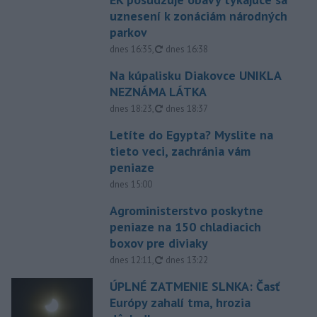
uznesení k zonáciám národných
parkov
aktualizované
dnes 16:35
,
dnes 16:38
Na kúpalisku Diakovce UNIKLA
NEZNÁMA LÁTKA
aktualizované
dnes 18:23
,
dnes 18:37
Letíte do Egypta? Myslite na
tieto veci, zachránia vám
peniaze
dnes 15:00
Agroministerstvo poskytne
peniaze na 150 chladiacich
boxov pre diviaky
aktualizované
dnes 12:11
,
dnes 13:22
ÚPLNÉ ZATMENIE SLNKA: Časť
Európy zahalí tma, hrozia