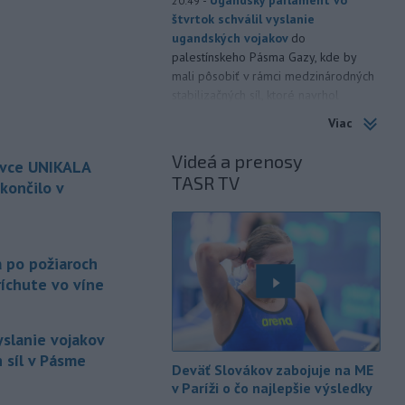
20:49
štvrtok schválil vyslanie
ugandských vojakov
do
palestínskeho Pásma Gazy, kde by
mali pôsobiť v rámci medzinárodných
stabilizačných síl, ktoré navrhol
americký prezident Donald Trump.
Viac
-
Anglická futbalová asociácia
20:07
Videá a prenosy
ovce UNIKALA
(FA) stiahla svoju podporu
TASR TV
prezidentovi
Medzinárodnej
končilo v
futbalovej federácie (FIFA) Giannimu
Infantinovi, ktorý je pod paľbou kritiky
é
po jeho neúspešnom pláne.
a po požiaroch
-
Vo štvrtok do polnoci treba
18:54
íchute vo víne
najmä na západe a severozápade
Slovenska počítať s búrkami.
Slovenský hydrometeorologický ústav
yslanie vojakov
(SHMÚ) vydal výstrahy prvého stupňa.
 síl v Pásme
Deväť Slovákov zabojuje na ME
Platia aj v okresoch Snina a Sobrance.
v Paríži o čo najlepšie výsledky
-
Polícia v súčinnosti s ďalšími
18:19