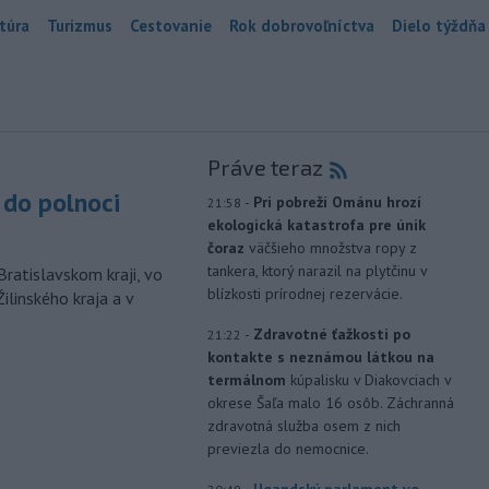
túra
Turizmus
Cestovanie
Rok dobrovoľníctva
Dielo týždňa
Práve teraz
do polnoci
-
Pri pobreží Ománu hrozí
21:58
ekologická katastrofa pre únik
čoraz
väčšieho množstva ropy z
tankera, ktorý narazil na plytčinu v
Bratislavskom kraji, vo
blízkosti prírodnej rezervácie.
ilinského kraja a v
-
Zdravotné ťažkosti po
21:22
kontakte s neznámou látkou na
termálnom
kúpalisku v Diakovciach v
okrese Šaľa malo 16 osôb. Záchranná
zdravotná služba osem z nich
previezla do nemocnice.
-
Ugandský parlament vo