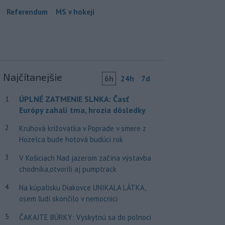
Referendum
MS v hokeji
Najčítanejšie
6h
24h
7d
ÚPLNÉ ZATMENIE SLNKA: Časť
1
Európy zahalí tma, hrozia dôsledky
2
Kruhová križovatka v Poprade v smere z
Hozelca bude hotová budúci rok
3
V Košiciach Nad jazerom začína výstavba
chodníka,otvorili aj pumptrack
4
Na kúpalisku Diakovce UNIKALA LÁTKA,
osem ľudí skončilo v nemocnici
5
ČAKAJTE BÚRKY: Vyskytnú sa do polnoci