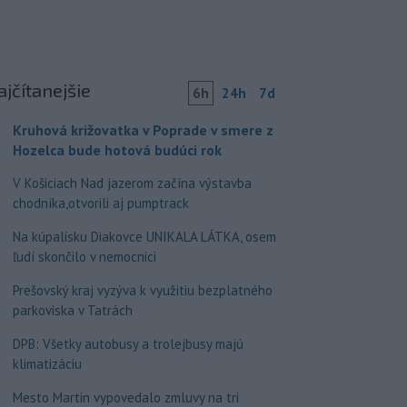
ajčítanejšie
6h
24h
7d
Kruhová križovatka v Poprade v smere z
Hozelca bude hotová budúci rok
V Košiciach Nad jazerom začína výstavba
chodníka,otvorili aj pumptrack
Na kúpalisku Diakovce UNIKALA LÁTKA, osem
ľudí skončilo v nemocnici
Prešovský kraj vyzýva k využitiu bezplatného
parkoviska v Tatrách
DPB: Všetky autobusy a trolejbusy majú
klimatizáciu
Mesto Martin vypovedalo zmluvy na tri