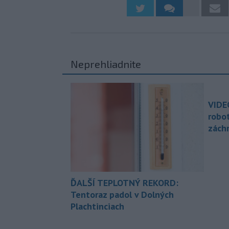
Neprehliadnite
VIDE
robo
zách
ĎALŠÍ TEPLOTNÝ REKORD:
Tentoraz padol v Dolných
Plachtinciach