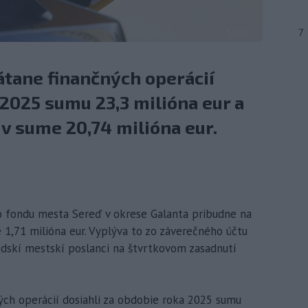
7
átane finančných operácií
 2025 sumu 23,3 milióna eur a
v sume 20,74 milióna eur.
ho fondu mesta Sereď v okrese Galanta pribudne na
 1,71 milióna eur. Vyplýva to zo záverečného účtu
redskí mestskí poslanci na štvrtkovom zasadnutí
ých operácií dosiahli za obdobie roka 2025 sumu