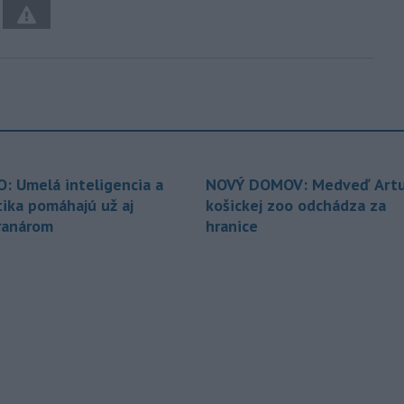
O: Umelá inteligencia a
NOVÝ DOMOV: Medveď Artu
tika pomáhajú už aj
košickej zoo odchádza za
ranárom
hranice