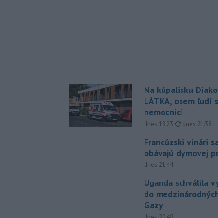
Na kúpalisku Diak
LÁTKA, osem ľudí s
nemocnici
aktualizovan
dnes 18:23
,
dnes 21:38
Francúzski vinári s
obávajú dymovej pr
dnes 21:44
Uganda schválila v
do medzinárodných
Gazy
dnes 20:49