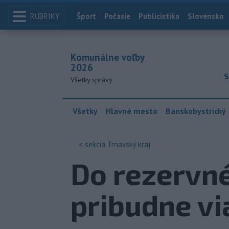
RUBRIKY
Index
Šport
Počasie
Publicistika
Slovensko
Komunálne voľby
2026
S
Všetky správy
Všetky
Hlavné mesto
Banskobystrický
< sekcia
Trnavský kraj
Do rezervn
pribudne via