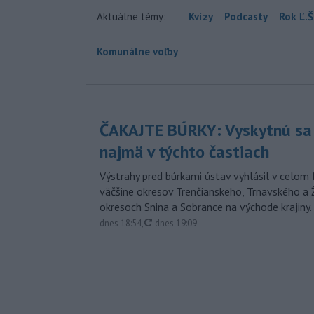
Aktuálne témy:
Kvízy
Podcasty
Rok Ľ.Š
Komunálne voľby
ČAKAJTE BÚRKY: Vyskytnú sa 
najmä v týchto častiach
Výstrahy pred búrkami ústav vyhlásil v celom 
väčšine okresov Trenčianskeho, Trnavského a Ž
okresoch Snina a Sobrance na východe krajiny.
aktualizované
dnes 18:54
,
dnes 19:09