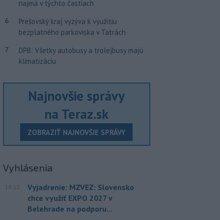
najmä v týchto častiach
6
Prešovský kraj vyzýva k využitiu
bezplatného parkoviska v Tatrách
7
DPB: Všetky autobusy a trolejbusy majú
klimatizáciu
Najnovšie správy
na Teraz.sk
ZOBRAZIŤ NAJNOVŠIE SPRÁVY
Vyhlásenia
Vyjadrenie: MZVEZ: Slovensko
18:12
chce využiť EXPO 2027 v
Belehrade na podporu...