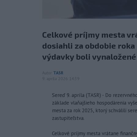
Celkové príjmy mesta vr
dosiahli za obdobie roka
výdavky boli vynaložené 
Autor
TASR
9. apríla 2026 14:39
Sereď 9. apríla (TASR) - Do rezervné
základe vlaňajšieho hospodárenia vyše
mesta za rok 2025, ktorý schválili se
zastupiteľstva.
Celkové príjmy mesta vrátane finančn