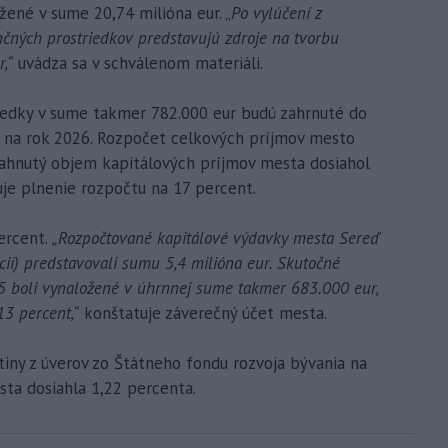
žené v sume 20,74 milióna eur. „
Po vylúčení z
čných prostriedkov predstavujú zdroje na tvorbu
,“
uvádza sa v schválenom materiáli.
iedky v sume takmer 782.000 eur budú zahrnuté do
 na rok 2026. Rozpočet celkových príjmov mesto
iahnutý objem kapitálových príjmov mesta dosiahol
uje plnenie rozpočtu na 17 percent.
ercent.
„Rozpočtované kapitálové výdavky mesta Sereď
ií) predstavovali sumu 5,4 milióna eur. Skutočné
5 boli vynaložené v úhrnnej sume takmer 683.000 eur,
13 percent,“
konštatuje záverečný účet mesta.
tiny z úverov zo Štátneho fondu rozvoja bývania na
sta dosiahla 1,22 percenta.