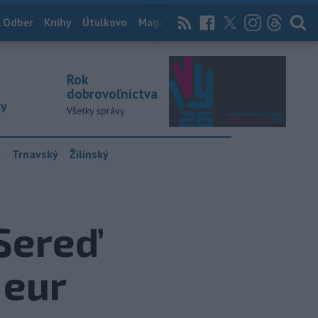
 Odber
Knihy
Útulkovo
Magazín
News Now
Archív
TASR
Rok
dobrovoľníctva
ky
Všetky správy
y
Trnavský
Žilinský
Sereď
 eur