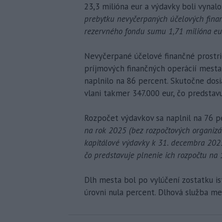
23,3 milióna eur a výdavky boli vynalo
prebytku nevyčerpaných účelových finan
rezervného fondu sumu 1,71 milióna eur
Nevyčerpané účelové finančné prostr
príjmových finančných operácií mesta
naplnilo na 86 percent. Skutočne dos
vlani takmer 347.000 eur, čo predstav
Rozpočet výdavkov sa naplnil na 76 p
na rok 2025 (bez rozpočtových organizác
kapitálové výdavky k 31. decembra 202
čo predstavuje plnenie ich rozpočtu na 
Dlh mesta bol po vylúčení zostatku is
úrovni nula percent. Dlhová služba me