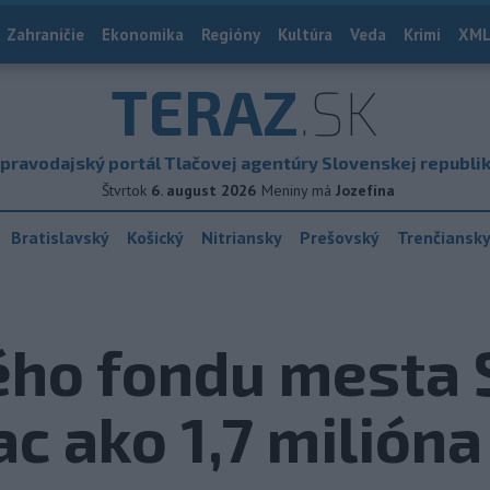
Zahraničie
Ekonomika
Regióny
Kultúra
Veda
Krimi
XML
TERAZ
.SK
pravodajský portál Tlačovej agentúry Slovenskej republi
Štvrtok
6. august 2026
Meniny má
Jozefína
Bratislavský
Košický
Nitriansky
Prešovský
Trenčiansk
ého fondu mesta 
c ako 1,7 milióna