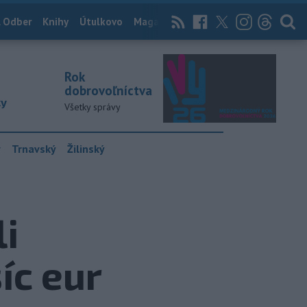
 Odber
Knihy
Útulkovo
Magazín
News Now
Archív
TASR
Rok
dobrovoľníctva
ky
Všetky správy
y
Trnavský
Žilinský
li
íc eur