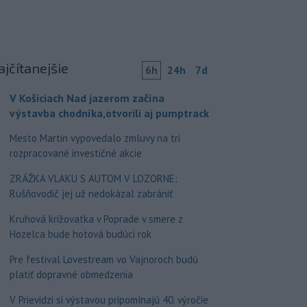
ajčítanejšie
6h
24h
7d
V Košiciach Nad jazerom začína
výstavba chodníka,otvorili aj pumptrack
Mesto Martin vypovedalo zmluvy na tri
rozpracované investičné akcie
ZRÁŽKA VLAKU S AUTOM V LOZORNE:
Rušňovodič jej už nedokázal zabrániť
Kruhová križovatka v Poprade v smere z
Hozelca bude hotová budúci rok
Pre festival Lovestream vo Vajnoroch budú
platiť dopravné obmedzenia
V Prievidzi si výstavou pripomínajú 40. výročie