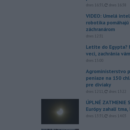
aktualizovan
dnes 16:35
,
dnes 16:38
VIDEO: Umelá intel
robotika pomáhajú 
záchranárom
dnes 12:31
Letíte do Egypta? 
veci, zachránia vá
dnes 15:00
Agroministerstvo 
peniaze na 150 chl
pre diviaky
aktualizovan
dnes 12:11
,
dnes 13:22
ÚPLNÉ ZATMENIE S
Európy zahalí tma,
aktualizovan
dnes 13:35
,
dnes 14:03