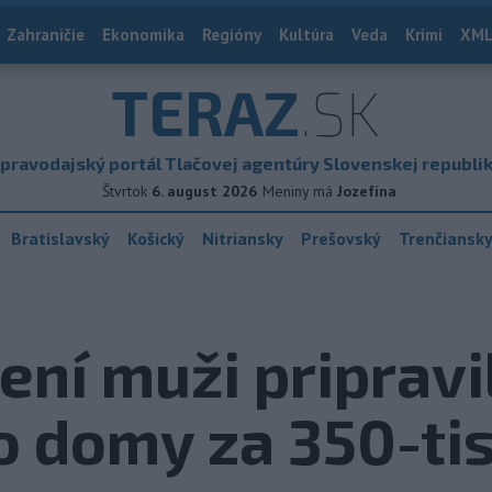
Zahraničie
Ekonomika
Regióny
Kultúra
Veda
Krimi
XML
TERAZ
.SK
pravodajský portál Tlačovej agentúry Slovenskej republi
Štvrtok
6. august 2026
Meniny má
Jozefína
Bratislavský
Košický
Nitriansky
Prešovský
Trenčiansk
ení muži pripravi
 domy za 350-tis