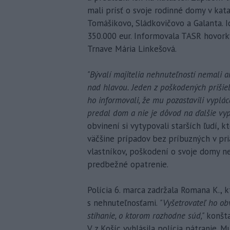
mali prísť o svoje rodinné domy v kat
Tomášikovo, Sládkovičovo a Galanta. 
350.000 eur. Informovala TASR hovorky
Trnave Mária Linkešová.
"Bývalí majitelia nehnuteľností nemali an
nad hlavou. Jeden z poškodených prišiel 
ho informovali, že mu pozastavili vyplác
predal dom a nie je dôvod na ďalšie vy
obvinení si vytypovali starších ľudí, k
väčšine prípadov bez príbuzných v pr
vlastníkov, poškodení o svoje domy ne
predbežné opatrenie.
Polícia 6. marca zadržala Romana K., 
s nehnuteľnosťami.
"Vyšetrovateľ ho ob
stíhanie, o ktorom rozhodne súd,"
konšt
V. z Košíc vyhlásila polícia pátranie