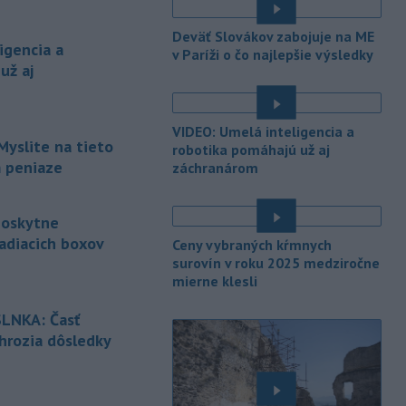
obnovy.
é
Deväť Slovákov zabojuje na ME
-
Počas minulotýždňového
15:44
igencia a
v Paríži o čo najlepšie výsledky
prekročenia hranice desaťtisícov
už aj
nelegálnych migrantov z Maroka do
španielskej exklávy Ceuta zomrelo
približne 100 ľudí, oznámil vo štvrtok
VIDEO: Umelá inteligencia a
tamojší starosta Juan Jesús Vivas v
Myslite na tieto
robotika pomáhajú už aj
Európskom parlamente.
m peniaze
záchranárom
-
Meteorológovia zo
15:25
Slovenského
poskytne
hydrometeorologického ústavu
adiacich boxov
Ceny vybraných kŕmnych
(SHMÚ) vo štvrtok opäť zaznamenali
surovín v roku 2025 medziročne
nový absolútny rekord teploty
mierne klesli
vzduchu. V Dolných Plachtinciach v
é
okrese Veľký Krtíš dosiahla teplota
LNKA: Časť
popoludní 42 stupňov Celzia.
 hrozia dôsledky
-
Podpredsedníčka
13:41
é
vykonávajúca funkciu predsedu
maďarského
Národného