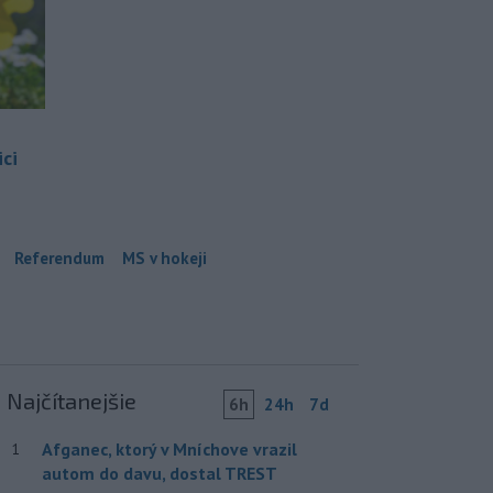
ci
Referendum
MS v hokeji
Najčítanejšie
6h
24h
7d
Afganec, ktorý v Mníchove vrazil
1
autom do davu, dostal TREST