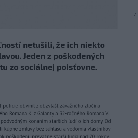
7
ností netušili, že ich niekto
hlavou. Jeden z poškodených
stu zo sociálnej poisťovne.
 polície obvinil z obzvlášť závažného zločinu
ho Romana K. z Galanty a 32-ročného Romana V.
ili podvodným konaním starších ľudí o ich domy. Od
li kúpne zmluvy bez súhlasu a vedomia vlastníkov
tak poškodení, prevažne starší ľudia nad 70 rokov,