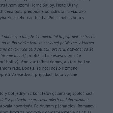
astrálnom území Horné Saliby, Pusté Úľany,
Ich cena bola predbežne odhadnutá na viac ako
ňa Krajského riaditeľstva Policajného zboru v
i potuchy o tom, že ich niekto takto pripravil o strechu
na to iba vďaka listu zo sociálnej poisťovne, v ktorom
anie dávok. Keď celú situáciu preveril, dozvedel sa, že
plácanie dávok,"
priblížila Linkešová s tým, že
torí boli výlučne vlastníkmi domov, a ktorí boli vo
iamom rade. Dodala, že hoci došlo k zmene
prišli. Vo všetkých prípadoch bolo vydané
ktorý bol jedným z konateľov galantskej spoločnosti
vinil z podvodu a spracoval návrh na jeho väzobné
atovala hovorkyňa. Po druhom páchateľovi Romanovi
. Mužom hrozí za podvody s domami väzenie na 10 až