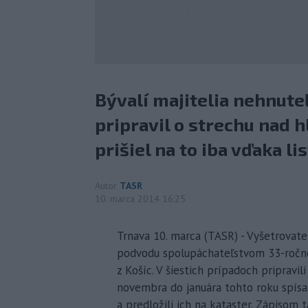
Bývalí majitelia nehnuteľ
pripravil o strechu nad 
prišiel na to iba vďaka li
Autor
TASR
10. marca 2014 16:25
Trnava 10. marca (TASR) - Vyšetrovateľ
podvodu spolupáchateľstvom 33-ročné
z Košíc. V šiestich prípadoch priprav
novembra do januára tohto roku spísa
a predložili ich na kataster. Zápisom 