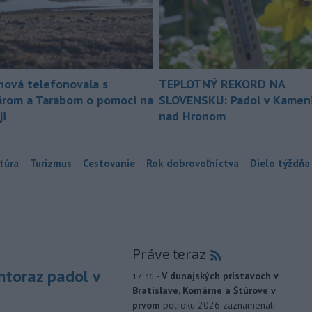
nová telefonovala s
TEPLOTNÝ REKORD NA
árom a Tarabom o pomoci na
SLOVENSKU: Padol v Kameni
ji
nad Hronom
túra
Turizmus
Cestovanie
Rok dobrovoľníctva
Dielo týždňa
Práve teraz
toraz padol v
-
V dunajských prístavoch v
17:36
Bratislave, Komárne a Štúrove v
prvom
polroku 2026 zaznamenali