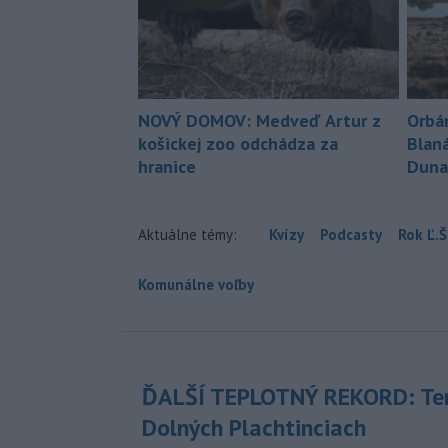
NOVÝ DOMOV: Medveď Artur z
Orbá
košickej zoo odchádza za
Blan
hranice
Duna
Aktuálne témy:
Kvízy
Podcasty
Rok Ľ.Š
Komunálne voľby
ĎALŠÍ TEPLOTNÝ REKORD: Ten
Dolných Plachtinciach