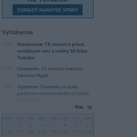
ZOBRAZIŤ NAJNOVŠIE SPRÁVY
Vyhlásenia
Oznámenie: TK ministra práce,
12:26
sociálnych vecí a rodiny SR Erika
Tomáša
12:11
Oznámenie: TK ministra investícií
Samuela Migaľa
10:43
Vyjadrenie: Slovensko sa stalo
partnerom medzinárodného projektu
na podporu...
Viac