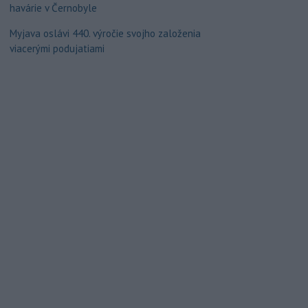
havárie v Černobyle
Myjava oslávi 440. výročie svojho založenia
viacerými podujatiami