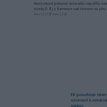
Nový rekord prekonal doterajšiu najvyššiu n
stredy (5. 8.) z Kamenice nad Hronom na juhu
aktualizované
dnes 15:27
,
dnes 17:08
EK posudzuje obavy
uznesení k zonáci
parkov