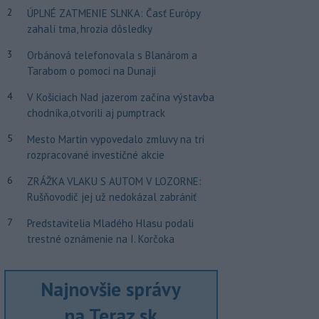
2
ÚPLNÉ ZATMENIE SLNKA: Časť Európy
zahalí tma, hrozia dôsledky
3
Orbánová telefonovala s Blanárom a
Tarabom o pomoci na Dunaji
4
V Košiciach Nad jazerom začína výstavba
chodníka,otvorili aj pumptrack
5
Mesto Martin vypovedalo zmluvy na tri
rozpracované investičné akcie
6
ZRÁŽKA VLAKU S AUTOM V LOZORNE:
Rušňovodič jej už nedokázal zabrániť
7
Predstavitelia Mladého Hlasu podali
trestné oznámenie na I. Korčoka
Najnovšie správy
na Teraz.sk