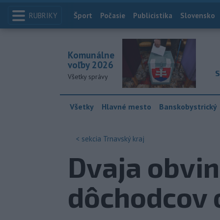
RUBRIKY
Index
Šport
Počasie
Publicistika
Slovensko
Komunálne
voľby 2026
S
Všetky správy
Všetky
Hlavné mesto
Banskobystrický
< sekcia
Trnavský kraj
Dvaja obvin
dôchodcov o