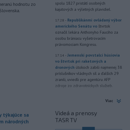
spolu 1827 pristátí osobných
ameranú hodnotu zo
kajutových a výletných plavidiel.
 Slovenska.
-
Republikánmi ovládaný výbor
17:28
amerického Senátu vo
štvrtok
označil lekára Anthonyho Fauciho za
osobu brániacu vyšetrovacím
právomociam Kongresu.
-
Jemenskí povstalci húsíovia
17:14
vo štvrtok pri raketových a
dronových
útokoch zabili najmenej 38
príslušníkov vládnych síl a ďalších 29
zranili, uviedli pre agentúru AFP
zdroje zo zdravotníckych služieb.
-
Európska komisia (EK)
16:35
Viac
monitoruje situáciu a posudzuje
všetky
vznesené obavy týkajúce sa
Videá a prenosy
 týkajúce sa
vládnych uznesení k zonáciám
TASR TV
národných parkov. Zároveň posudzuje
ám národných
ôsmu žiadosť o platbu z plánu