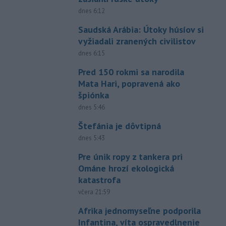
dnes 6:12
Saudská Arábia: Útoky húsíov si
vyžiadali zranených civilistov
dnes 6:15
Pred 150 rokmi sa narodila
Mata Hari, popravená ako
špiónka
dnes 5:46
Štefánia je dôvtipná
dnes 5:43
Pre únik ropy z tankera pri
Ománe hrozí ekologická
katastrofa
včera 21:59
Afrika jednomyseľne podporila
Infantina, víta ospravedlnenie