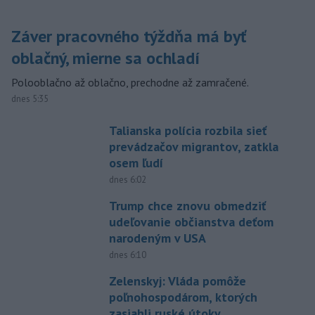
Záver pracovného týždňa má byť
oblačný, mierne sa ochladí
Polooblačno až oblačno, prechodne až zamračené.
dnes 5:35
Talianska polícia rozbila sieť
prevádzačov migrantov, zatkla
osem ľudí
dnes 6:02
Trump chce znovu obmedziť
udeľovanie občianstva deťom
narodeným v USA
dnes 6:10
Zelenskyj: Vláda pomôže
poľnohospodárom, ktorých
zasiahli ruské útoky