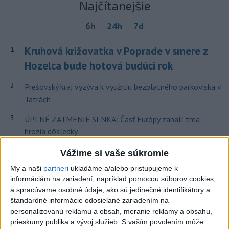
Najčítanejšie
6h
24h
7d
Kruhová križovatka v Poprade v smere z
1
Hozelca bude hotová budúci rok
2
Prešovský kraj vyzýva k využitiu bezplatného parkoviska v
Tatrách
3
ÚPLNÉ ZATMENIE SLNKA: Časť Európy zahalí tma,
hrozia dôsledky
4
V Košiciach Nad jazerom začína výstavba
Vážime si vaše súkromie
chodníka,otvorili aj pumptrack
My a naši
partneri
ukladáme a/alebo pristupujeme k
informáciám na zariadení, napríklad pomocou súborov cookies,
5
Mesto Martin vypovedalo zmluvy na tri rozpracované
a spracúvame osobné údaje, ako sú jedinečné identifikátory a
investičné akcie
štandardné informácie odosielané zariadením na
personalizovanú reklamu a obsah, meranie reklamy a obsahu,
6
Historik Zajac: Územie Slovenska bolo jadrom poľsko-
prieskumy publika a vývoj služieb.
S vaším povolením môže
uhorských vzťahov