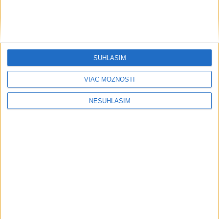
....
SÚHLASÍM
VIAC MOŽNOSTÍ
NESÚHLASÍM
....