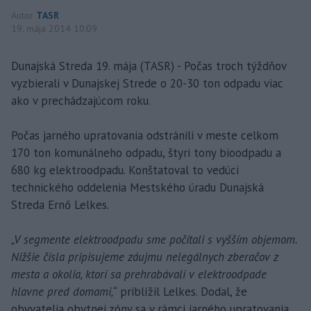
Autor
TASR
19. mája 2014 10:09
Dunajská Streda 19. mája (TASR) - Počas troch týždňov
vyzbierali v Dunajskej Strede o 20-30 ton odpadu viac
ako v prechádzajúcom roku.
Počas jarného upratovania odstránili v meste celkom
170 ton komunálneho odpadu, štyri tony bioodpadu a
680 kg elektroodpadu. Konštatoval to vedúci
technického oddelenia Mestského úradu Dunajská
Streda Ernő Lelkes.
„V segmente elektroodpadu sme počítali s vyšším objemom.
Nižšie čísla pripisujeme záujmu nelegálnych zberačov z
mesta a okolia, ktorí sa prehrabávali v elektroodpade
hlavne pred domami,“
priblížil Lelkes. Dodal, že
obyvatelia obytnej zóny sa v rámci jarného upratovania