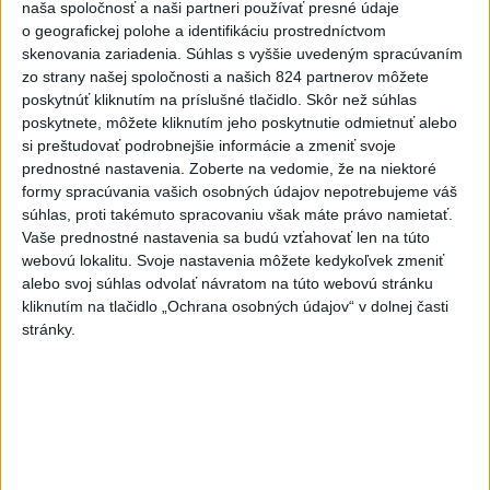
naša spoločnosť a naši partneri používať presné údaje
o geografickej polohe a identifikáciu prostredníctvom
7
Obnovu posledného úseku cesty na Kráľovu hoľu majú
skenovania zariadenia. Súhlas s vyššie uvedeným spracúvaním
ukončiť v auguste
zo strany našej spoločnosti a našich 824 partnerov môžete
poskytnúť kliknutím na príslušné tlačidlo. Skôr než súhlas
poskytnete, môžete kliknutím jeho poskytnutie odmietnuť alebo
Najnovšie správy na Teraz.sk
si preštudovať podrobnejšie informácie a zmeniť svoje
Vyhlásenia
prednostné nastavenia.
Zoberte na vedomie, že na niektoré
formy spracúvania vašich osobných údajov nepotrebujeme váš
Priame prenosy z Národnej rady SR
súhlas, proti takémuto spracovaniu však máte právo namietať.
Vaše prednostné nastavenia sa budú vzťahovať len na túto
webovú lokalitu. Svoje nastavenia môžete kedykoľvek zmeniť
alebo svoj súhlas odvolať návratom na túto webovú stránku
kliknutím na tlačidlo „Ochrana osobných údajov“ v dolnej časti
Politika na sociálnych sieťach
stránky.
Zobraziť viac
Info
Najnovšie videá
Najsledovanejšie videá