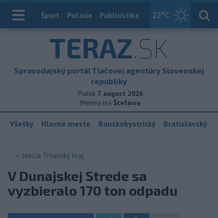
22
°C
Index
Šport
Počasie
Publicistika
Slovensko
Zahranič
TERAZ
.SK
Spravodajský portál Tlačovej agentúry Slovenskej
republiky
Piatok
7. august 2026
Meniny má
Štefánia
Všetky
Hlavné mesto
Banskobystrický
Bratislavský
< sekcia
Trnavský kraj
V Dunajskej Strede sa
vyzbieralo 170 ton odpadu