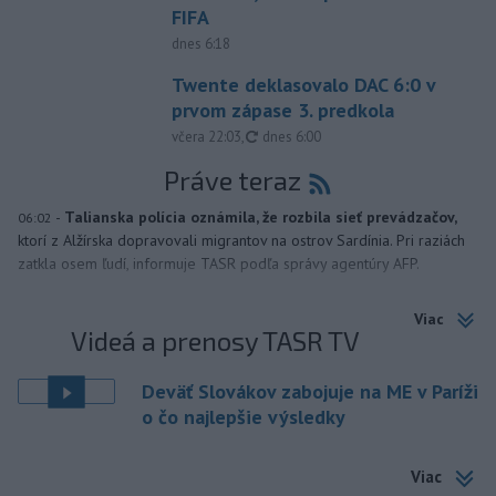
FIFA
dnes 6:18
Twente deklasovalo DAC 6:0 v
prvom zápase 3. predkola
aktualizované
včera 22:03
,
dnes 6:00
Práve teraz
-
Talianska polícia oznámila, že rozbila sieť prevádzačov,
06:02
ktorí z Alžírska dopravovali migrantov na ostrov Sardínia. Pri raziách
zatkla osem ľudí, informuje TASR podľa správy agentúry AFP.
Viac
Videá a prenosy TASR TV
Deväť Slovákov zabojuje na ME v Paríži
o čo najlepšie výsledky
Viac