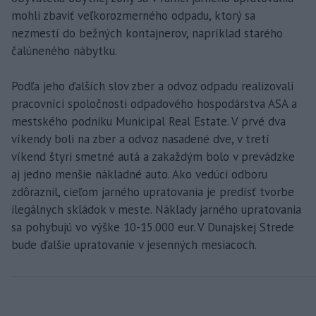
mohli zbaviť veľkorozmerného odpadu, ktorý sa
nezmestí do bežných kontajnerov, napríklad starého
čalúneného nábytku.
Podľa jeho ďalších slov zber a odvoz odpadu realizovali
pracovníci spoločnosti odpadového hospodárstva ASA a
mestského podniku Municipal Real Estate. V prvé dva
víkendy boli na zber a odvoz nasadené dve, v tretí
víkend štyri smetné autá a zakaždým bolo v prevádzke
aj jedno menšie nákladné auto. Ako vedúci odboru
zdôraznil, cieľom jarného upratovania je predísť tvorbe
ilegálnych skládok v meste. Náklady jarného upratovania
sa pohybujú vo výške 10-15.000 eur. V Dunajskej Strede
bude ďalšie upratovanie v jesenných mesiacoch.