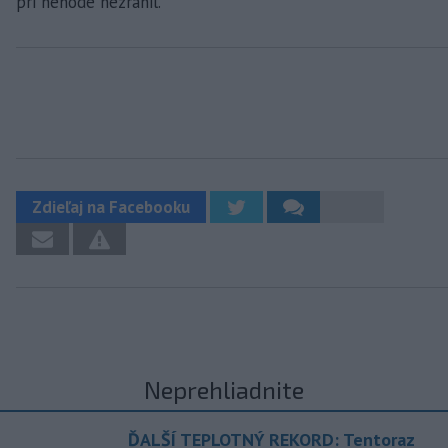
pri nehode nezranil.
Zdieľaj na Facebooku
Neprehliadnite
ĎALŠÍ TEPLOTNÝ REKORD: Tentoraz