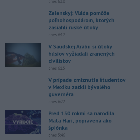
dnes 6:10
Zelenskyj: Vláda pomôže
poľnohospodárom, ktorých
zasiahli ruské útoky
dnes 6:12
V Saudskej Arábii si útoky
húsíov vyžiadali zranených
civilistov
dnes 6:15
V prípade zmiznutia študentov
v Mexiku zatkli bývalého
guvernéra
dnes 6:22
Pred 150 rokmi sa narodila
Mata Hari, popravená ako
špiónka
dnes 5:46