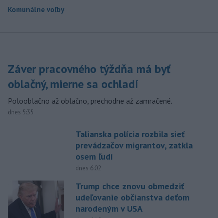
Komunálne voľby
Záver pracovného týždňa má byť
oblačný, mierne sa ochladí
Polooblačno až oblačno, prechodne až zamračené.
dnes 5:35
Talianska polícia rozbila sieť
prevádzačov migrantov, zatkla
osem ľudí
dnes 6:02
Trump chce znovu obmedziť
udeľovanie občianstva deťom
narodeným v USA