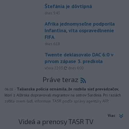
Štefánia je dôvtipná
dnes 5:43
Afrika jednomyseľne podporila
Infantina, víta ospravedlnenie
FIFA
dnes 6:18
Twente deklasovalo DAC 6:0 v
prvom zápase 3. predkola
aktualizované
včera 22:03
,
dnes 6:00
Práve teraz
-
Talianska polícia oznámila, že rozbila sieť prevádzačov,
06:02
ktorí z Alžírska dopravovali migrantov na ostrov Sardínia. Pri raziách
zatkla osem ľudí, informuje TASR podľa správy agentúry AFP.
Viac
Videá a prenosy TASR TV