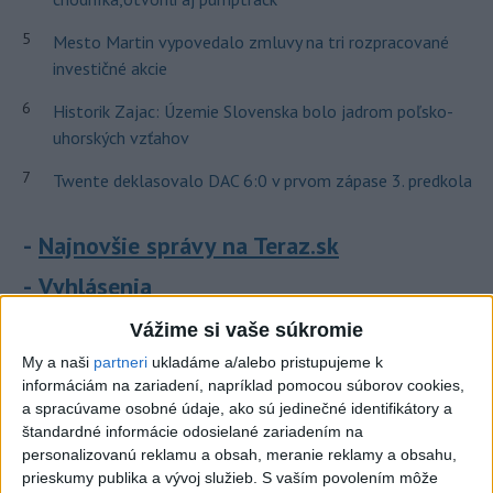
5
Mesto Martin vypovedalo zmluvy na tri rozpracované
investičné akcie
6
Historik Zajac: Územie Slovenska bolo jadrom poľsko-
uhorských vzťahov
7
Twente deklasovalo DAC 6:0 v prvom zápase 3. predkola
Najnovšie správy na Teraz.sk
Vyhlásenia
Priame prenosy z Národnej rady SR
Vážime si vaše súkromie
My a naši
partneri
ukladáme a/alebo pristupujeme k
informáciám na zariadení, napríklad pomocou súborov cookies,
a spracúvame osobné údaje, ako sú jedinečné identifikátory a
Politika na sociálnych sieťach
štandardné informácie odosielané zariadením na
personalizovanú reklamu a obsah, meranie reklamy a obsahu,
prieskumy publika a vývoj služieb.
S vaším povolením môže