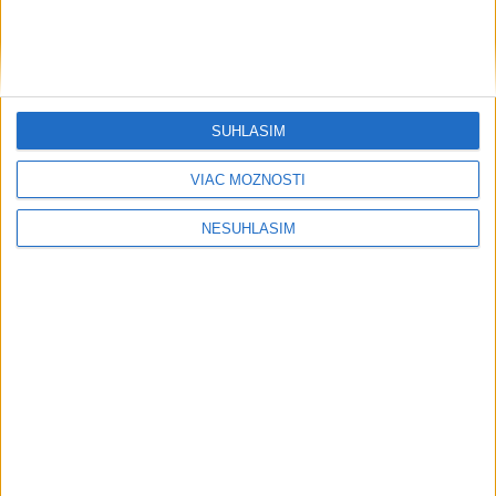
Počasie
AKTUÁLNA PREDPOVEĎ POČASIA NA SEDEM DNÍ
SÚHLASÍM
VIAC MOŽNOSTÍ
....
NESÚHLASÍM
....