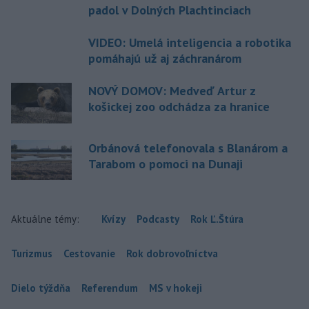
padol v Dolných Plachtinciach
VIDEO: Umelá inteligencia a robotika
pomáhajú už aj záchranárom
NOVÝ DOMOV: Medveď Artur z
košickej zoo odchádza za hranice
Orbánová telefonovala s Blanárom a
Tarabom o pomoci na Dunaji
Aktuálne témy:
Kvízy
Podcasty
Rok Ľ.Štúra
Turizmus
Cestovanie
Rok dobrovoľníctva
Dielo týždňa
Referendum
MS v hokeji