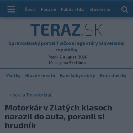
Index
Šport
Počasie
Publicistika
Slovensko
Zahranič
TERAZ
.SK
Spravodajský portál Tlačovej agentúry Slovenskej
republiky
Piatok
7. august 2026
Meniny má
Štefánia
Všetky
Hlavné mesto
Banskobystrický
Bratislavský
< sekcia
Trnavský kraj
Motorkár v Zlatých klasoch
narazil do auta, poranil si
hrudník