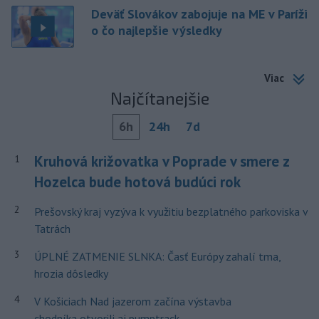
Deväť Slovákov zabojuje na ME v Paríži
o čo najlepšie výsledky
Viac
Najčítanejšie
6h
24h
7d
Kruhová križovatka v Poprade v smere z
1
Hozelca bude hotová budúci rok
2
Prešovský kraj vyzýva k využitiu bezplatného parkoviska v
Tatrách
3
ÚPLNÉ ZATMENIE SLNKA: Časť Európy zahalí tma,
hrozia dôsledky
4
V Košiciach Nad jazerom začína výstavba
chodníka,otvorili aj pumptrack