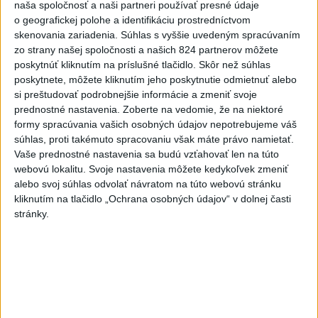
Zobraziť viac
Info
naša spoločnosť a naši partneri používať presné údaje
o geografickej polohe a identifikáciu prostredníctvom
skenovania zariadenia. Súhlas s vyššie uvedeným spracúvaním
Najnovšie videá
Najsledovanejšie videá
zo strany našej spoločnosti a našich 824 partnerov môžete
poskytnúť kliknutím na príslušné tlačidlo. Skôr než súhlas
40.⁠ ⁠výročie smrti Hartmuta Tautza:
poskytnete, môžete kliknutím jeho poskytnutie odmietnuť alebo
MÁM PRÁVO ODÍSŤ AJ...
si preštudovať podrobnejšie informácie a zmeniť svoje
dnes 04:20
|
Ústav pamäti národa
|
114
prednostné nastavenia.
Zoberte na vedomie, že na niektoré
zobrazení
formy spracúvania vašich osobných údajov nepotrebujeme váš
súhlas, proti takémuto spracovaniu však máte právo namietať.
V ROKU 2015 NÁS KRITIZOVALI. DNES
Vaše prednostné nastavenia sa budú vzťahovať len na túto
OPAKUJÚ NAŠE SLOVÁ
webovú lokalitu. Svoje nastavenia môžete kedykoľvek zmeniť
včera 17:35
|
Šutaj Eštok Matúš
|
1103
zobrazení
alebo svoj súhlas odvolať návratom na túto webovú stránku
kliknutím na tlačidlo „Ochrana osobných údajov“ v dolnej časti
NEMÁME ROPU, ALE MÁME VODU‼️JEJ
stránky.
PREDAJ JE VLASTIZRADA‼️...
včera 17:05
|
Jakab Július
|
2126
zobrazení
Najnovšie statusy štátnych inštitúcií
SPOMIENKA NA ŠTVRTOK Hliadková činnosť
poriečnej políc...