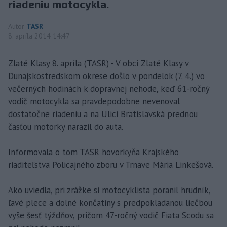
riadeniu motocykla.
Autor
TASR
8. apríla 2014 14:47
Zlaté Klasy 8. apríla (TASR) - V obci Zlaté Klasy v
Dunajskostredskom okrese došlo v pondelok (7. 4.) vo
večerných hodinách k dopravnej nehode, keď 61-ročný
vodič motocykla sa pravdepodobne nevenoval
dostatočne riadeniu a na Ulici Bratislavská prednou
časťou motorky narazil do auta.
Informovala o tom TASR hovorkyňa Krajského
riaditeľstva Policajného zboru v Trnave Mária Linkešová.
Ako uviedla, pri zrážke si motocyklista poranil hrudník,
ľavé plece a dolné končatiny s predpokladanou liečbou
vyše šesť týždňov, pričom 47-ročný vodič Fiata Scodu sa