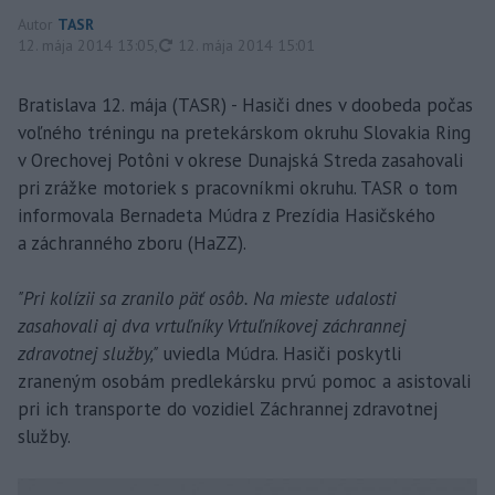
Autor
TASR
aktualizované
12. mája 2014 13:05
,
12. mája 2014 15:01
Bratislava 12. mája (TASR) - Hasiči dnes v doobeda počas
voľného tréningu na pretekárskom okruhu Slovakia Ring
v Orechovej Potôni v okrese Dunajská Streda zasahovali
pri zrážke motoriek s pracovníkmi okruhu. TASR o tom
informovala Bernadeta Múdra z Prezídia Hasičského
a záchranného zboru (HaZZ).
"Pri kolízii sa zranilo päť osôb. Na mieste udalosti
zasahovali aj dva vrtuľníky Vrtuľníkovej záchrannej
zdravotnej služby,"
uviedla Múdra. Hasiči poskytli
zraneným osobám predlekársku prvú pomoc a asistovali
pri ich transporte do vozidiel Záchrannej zdravotnej
služby.