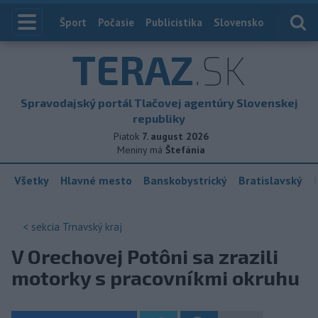
Index
Šport
Počasie
Publicistika
Slovensko
Zahranič
TERAZ
.SK
Spravodajský portál Tlačovej agentúry Slovenskej
republiky
Piatok
7. august 2026
Meniny má
Štefánia
Všetky
Hlavné mesto
Banskobystrický
Bratislavský
< sekcia
Trnavský kraj
V Orechovej Potôni sa zrazili
motorky s pracovníkmi okruhu