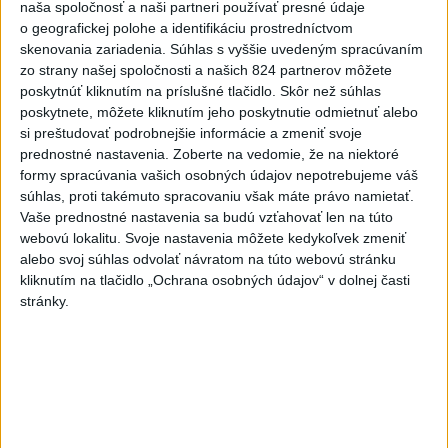
naša spoločnosť a naši partneri používať presné údaje
POŽIAR V SLOVNAFTE: Došlo k
o geografickej polohe a identifikáciu prostredníctvom
narušeniu jednej z nádrží
skenovania zariadenia. Súhlas s vyššie uvedeným spracúvaním
aktualizované
dnes 14:20
,
dnes 15:46
zo strany našej spoločnosti a našich 824 partnerov môžete
poskytnúť kliknutím na príslušné tlačidlo. Skôr než súhlas
O jedného prevádzača menej:
poskytnete, môžete kliknutím jeho poskytnutie odmietnuť alebo
Prispela k tomu aj slovenská
si preštudovať podrobnejšie informácie a zmeniť svoje
polícia
prednostné nastavenia.
Zoberte na vedomie, že na niektoré
dnes 16:14
formy spracúvania vašich osobných údajov nepotrebujeme váš
súhlas, proti takémuto spracovaniu však máte právo namietať.
Blanár: Kandidatúru SR do
Vaše prednostné nastavenia sa budú vzťahovať len na túto
Bezpečnostnej rady OSN
webovú lokalitu. Svoje nastavenia môžete kedykoľvek zmeniť
podporilo 123 štátov
alebo svoj súhlas odvolať návratom na túto webovú stránku
dnes 12:52
kliknutím na tlačidlo „Ochrana osobných údajov“ v dolnej časti
stránky.
Úraz pri práci s lisovacím
strojom: Hlásia dvoch
zranených
dnes 16:07
Musk: Kandidátku francúzskej
strany Zelených treba zastaviť