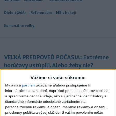
Dielo týždňa
Referendum
MS v hokeji
Komunálne voľby
VEĽKÁ PREDPOVEĎ POČASIA: Extrémne
horúčavy ustúpili. Alebo žeby nie?
Teraz.sk prináša predpoveď počasia na nasledujúci týždeň.
Vážime si vaše súkromie
dnes 16:00
My a naši
partneri
ukladáme a/alebo pristupujeme k
informáciám na zariadení, napríklad pomocou súborov cookies,
Prezident: Násilie páchané pre
a spracúvame osobné údaje, ako sú jedinečné identifikátory a
rasovú nenávisť treba odsúdiť v
štandardné informácie odosielané zariadením na
zárodku
personalizovanú reklamu a obsah, meranie reklamy a obsahu,
dnes 12:33
prieskumy publika a vývoj služieb.
S vaším povolením môže