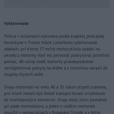
Vyšetrovanie
Polícia v súčasnosti vykonáva podľa krajskej policajnej
hovorkyne v Trnave Márie Linkešovej vyšetrovanie
udalosti, pri ktorej 37-ročný motocyklista spadol na
okruhu z motorky. Keď mu personál poskytoval potrebnú
pomoc, 40-ročný vodič motorky pravdepodobne
nerešpektoval pokyny na dráhe a s motorkou narazil do
skupiny štyroch osôb.
Dvaja motorkári vo veku 40 a 35 rokov utrpeli zranenia,
pre ktoré museli byť ihneď transportovaní vrtuľníkom
do bratislavských nemocníc. Dvaja muži, ktorí pomáhali
pri páde motorkárovi, a jeden z vodičov motoriek
skončili v nemocniciach v Dunajskej Strede a v Nitre.