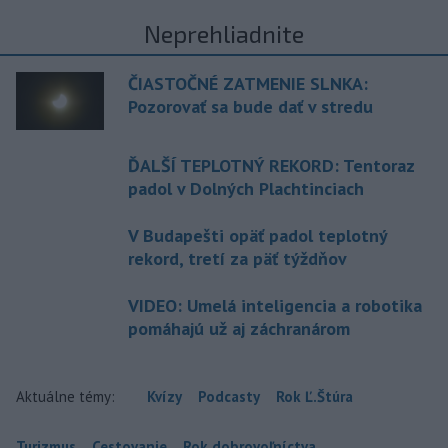
Neprehliadnite
ČIASTOČNÉ ZATMENIE SLNKA:
Pozorovať sa bude dať v stredu
ĎALŠÍ TEPLOTNÝ REKORD: Tentoraz
padol v Dolných Plachtinciach
V Budapešti opäť padol teplotný
rekord, tretí za päť týždňov
VIDEO: Umelá inteligencia a robotika
pomáhajú už aj záchranárom
Aktuálne témy:
Kvízy
Podcasty
Rok Ľ.Štúra
Turizmus
Cestovanie
Rok dobrovoľníctva