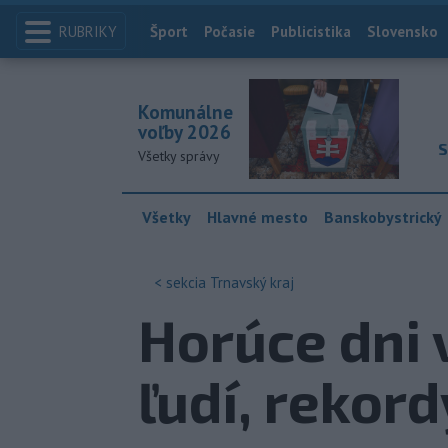
RUBRIKY
Index
Šport
Počasie
Publicistika
Slovensko
Komunálne
voľby 2026
S
Všetky správy
Všetky
Hlavné mesto
Banskobystrický
< sekcia
Trnavský kraj
Horúce dni 
ľudí, rekord