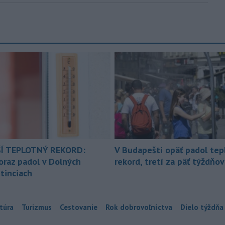
Í TEPLOTNÝ REKORD:
V Budapešti opäť padol tep
oraz padol v Dolných
rekord, tretí za päť týždňov
tinciach
túra
Turizmus
Cestovanie
Rok dobrovoľníctva
Dielo týždňa