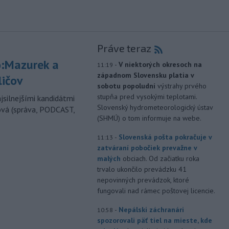
Práve teraz
:Mazurek a
-
V niektorých okresoch na
11:19
západnom Slovensku platia v
ličov
sobotu popoludní
výstrahy prvého
stupňa pred vysokými teplotami.
jsilnejšími kandidátmi
Slovenský hydrometeorologický ústav
ová (správa, PODCAST,
(SHMÚ) o tom informuje na webe.
-
Slovenská pošta pokračuje v
11:13
zatváraní pobočiek prevažne v
malých
obciach. Od začiatku roka
trvalo ukončilo prevádzku 41
nepovinných prevádzok, ktoré
fungovali nad rámec poštovej licencie.
-
Nepálski záchranári
10:58
spozorovali päť tiel na mieste, kde