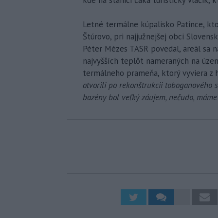
Letné termálne kúpalisko Patince, k
Štúrovo, pri najjužnejšej obci Slovens
Péter Mézes TASR povedal, areál sa na
najvyšších teplôt nameraných na území
termálneho prameňa, ktorý vyviera z
otvorili po rekonštrukcii toboganového 
bazény bol veľký záujem, nečudo, máme