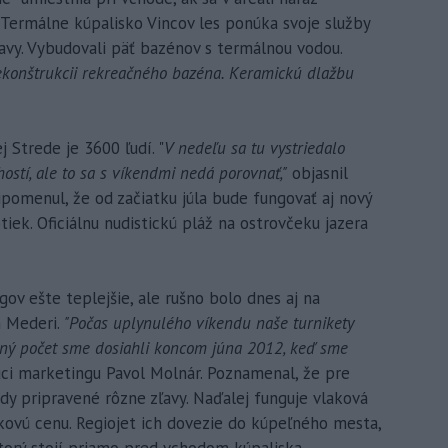
 Termálne kúpalisko Vincov les ponúka svoje služby
lavy. Vybudovali päť bazénov s termálnou vodou.
rekonštrukcii rekreačného bazéna. Keramickú dlažbu
 Strede je 3600 ľudí. "
V nedeľu sa tu vystriedalo
stí, ale to sa s víkendmi nedá porovnať,"
objasnil
ripomenul, že od začiatku júla bude fungovať aj nový
ek. Oficiálnu nudistickú pláž na ostrovčeku jazera
ov ešte teplejšie, ale rušno bolo dnes aj na
m Mederi.
"Počas uplynulého víkendu naše turnikety
ný počet sme dosiahli koncom júna 2012, keď sme
úci marketingu Pavol Molnár. Poznamenal, že pre
dy pripravené rôzne zľavy. Naďalej funguje vlaková
íkovú cenu. Regiojet ich dovezie do kúpeľného mesta,
 ktorý stojí priamo pred vchodom kúpaliska.