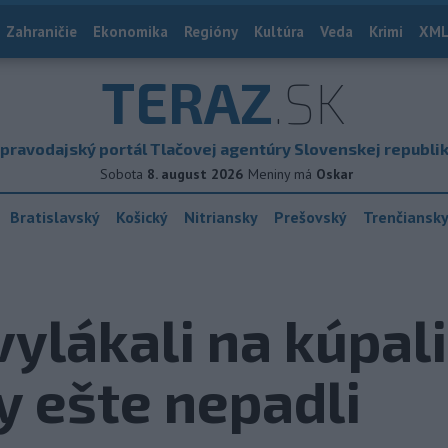
Zahraničie
Ekonomika
Regióny
Kultúra
Veda
Krimi
XML
TERAZ
.SK
pravodajský portál Tlačovej agentúry Slovenskej republi
Sobota
8. august 2026
Meniny má
Oskar
Bratislavský
Košický
Nitriansky
Prešovský
Trenčiansk
vylákali na kúpal
y ešte nepadli