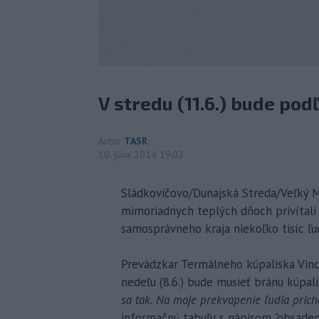
V stredu (11.6.) bude pod
Autor
TASR
10. júna 2014 19:02
Sládkovičovo/Dunajská Streda/Veľký Me
mimoriadnych teplých dňoch privítali
samosprávneho kraja niekoľko tisíc ľud
Prevádzkar Termálneho kúpaliska Vinco
nedeľu (8.6.) bude musieť bránu kúpali
sa tak. Na moje prekvapenie ľudia prich
informačnú tabuľu s nápisom "obsadené