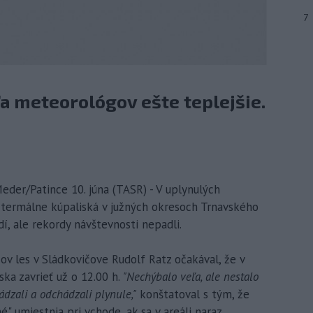
7
ľa meteorológov ešte teplejšie.
der/Patince 10. júna (TASR) - V uplynulých
 termálne kúpaliská v južných okresoch Trnavského
í, ale rekordy návštevnosti nepadli.
v les v Sládkovičove Rudolf Ratz očakával, že v
ska zavrieť už o 12.00 h.
"Nechýbalo veľa, ale nestalo
ádzali a odchádzali plynule,"
konštatoval s tým, že
" umiestnia pri vchode, ak sa v areáli naraz