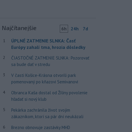
Najčítanejšie
6h
24h
7d
ÚPLNÉ ZATMENIE SLNKA: Časť
1
Európy zahalí tma, hrozia dôsledky
2
ČIASTOČNÉ ZATMENIE SLNKA: Pozorovať
sa bude dať v stredu
3
V časti Košice-Krásna otvorili park
pomenovaný po kňazovi Semivanovi
4
Obranca Kaša dostal od Žiliny povolenie
hľadať si nový klub
5
Pekárka zachránila život svojim
zákazníkom, ktorí sa pár dní neukázali
6
Brezno obnovuje zastávky MHD