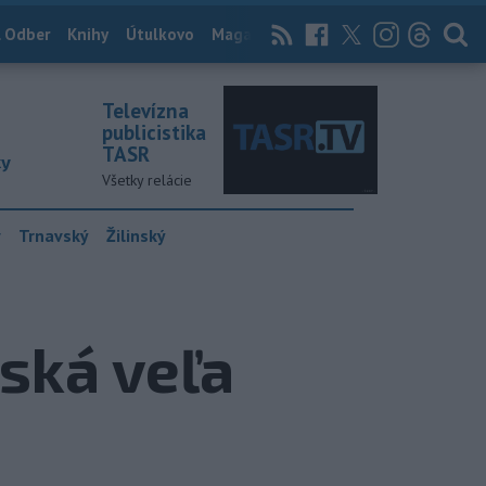
 Odber
Knihy
Útulkovo
Magazín
News Now
Archív
TASR
Televízna
publicistika
TASR
ky
Všetky relácie
y
Trnavský
Žilinský
iská veľa