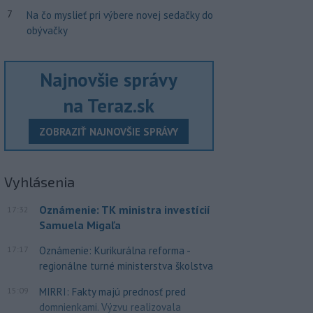
7
Na čo myslieť pri výbere novej sedačky do
obývačky
Najnovšie správy
na Teraz.sk
ZOBRAZIŤ NAJNOVŠIE SPRÁVY
Vyhlásenia
Oznámenie: TK ministra investícií
17:32
Samuela Migaľa
17:17
Oznámenie: Kurikurálna reforma -
regionálne turné ministerstva školstva
15:09
MIRRI: Fakty majú prednosť pred
domnienkami. Výzvu realizovala