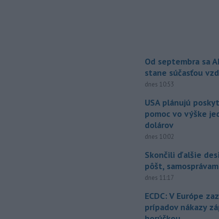
Od septembra sa A
stane súčasťou vzd
dnes 10:53
USA plánujú posky
pomoc vo výške jed
dolárov
dnes 10:02
Skončili ďalšie de
pôšt, samosprávam
dnes 11:17
ECDC: V Európe za
prípadov nákazy z
horúčkou