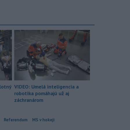
lotný
VIDEO: Umelá inteligencia a
robotika pomáhajú už aj
záchranárom
Referendum
MS v hokeji