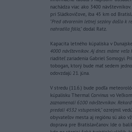
nachádza viac ako 3400 návštevníkov.
pri Sládkovičove, iba 45 km od Bratis
"Pred otvorením letnej sezóny došlo k 
nahradila fólia,"
dodal Ratz.
Kapacita letného kúpaliska v Dunajskej
4000 návštevníkov. Aj dnes máme veľa ho
riaditeľ zariadenia Gabriel Somogyi. P
tobogan, ktorý bude mať sedem jednoti
odovzdajú 21. júna.
V stredu (11.6.) bude podľa meteorológ
kúpalisku Thermal Corvinus vo Veľko
zaznamenali 6100 návštevníkov. Rekord
predali 4532 vstupeniek,"
ozrejmil ved
obyvateľov mesta aj regiónu sú ako vž
doprava pre Bratislavčanov. Ide o bal
kde na stanici čaká turistický vláčik,