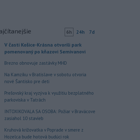
ajčítanejšie
6h
24h
7d
V časti Košice-Krásna otvorili park
pomenovaný po kňazovi Semivanovi
Brezno obnovuje zastávky MHD
Na Kamzíku v Bratislave v sobotu otvoria
nové Šantisko pre deti
Prešovský kraj vyzýva k využitiu bezplatného
parkoviska v Tatrách
INTOXIKOVALA SA OSOBA: Požiar v Braväcove
zasiahol 10 stavieb
Kruhová križovatka v Poprade v smere z
Hozelca bude hotová budúci rok