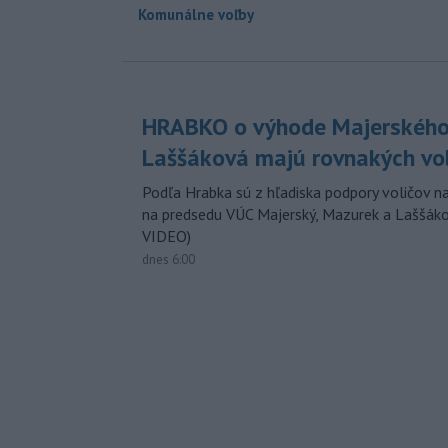
Komunálne voľby
HRABKO o výhode Majerského
Laššáková majú rovnakých vo
Podľa Hrabka sú z hľadiska podpory voličov na
na predsedu VÚC Majerský, Mazurek a Laššák
VIDEO)
dnes 6:00