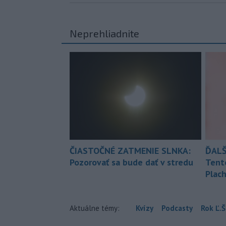
Neprehliadnite
ČIASTOČNÉ ZATMENIE SLNKA:
ĎALŠ
Pozorovať sa bude dať v stredu
Tent
Plach
Aktuálne témy:
Kvízy
Podcasty
Rok Ľ.Š