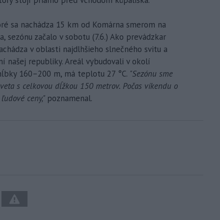
toré sa nachádza 15 km od Komárna smerom na
ka, sezónu začalo v sobotu (7.6.) Ako prevádzkar
chádza v oblasti najdlhšieho slnečného svitu a
 našej republiky. Areál vybudovali v okolí
 hĺbky 160–200 m, má teplotu 27 °C.
"Sezónu sme
sveta s celkovou dĺžkou 150 metrov. Počas víkendu o
 ľudové ceny,"
poznamenal.