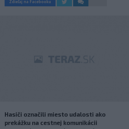
Zdieľaj na Facebooku
Hasiči označili miesto udalosti ako
prekážku na cestnej komunikácii