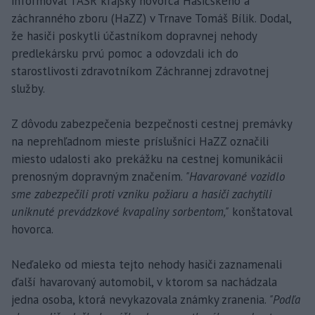
informoval TASR krajský hovorca Hasičského a
záchranného zboru (HaZZ) v Trnave Tomáš Bílik. Dodal,
že hasiči poskytli účastníkom dopravnej nehody
predlekársku prvú pomoc a odovzdali ich do
starostlivosti zdravotníkom Záchrannej zdravotnej
služby.
Z dôvodu zabezpečenia bezpečnosti cestnej premávky
na neprehľadnom mieste príslušníci HaZZ označili
miesto udalosti ako prekážku na cestnej komunikácii
prenosným dopravným značením.
"Havarované vozidlo
sme zabezpečili proti vzniku požiaru a hasiči zachytili
uniknuté prevádzkové kvapaliny sorbentom,"
konštatoval
hovorca.
Neďaleko od miesta tejto nehody hasiči zaznamenali
ďalší havarovaný automobil, v ktorom sa nachádzala
jedna osoba, ktorá nevykazovala známky zranenia.
"Podľa