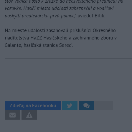
slov vodiča došlo k zrážke do neosvetleného predmetu na
vozovke. Hasiči miesto udalosti zabezpečili a vodičovi
poskytli predlekársku prvú pomoc,"
uviedol Bílik.
Na mieste udalosti zasahovali príslušníci Okresného
riaditeľstva HaZZ Hasičského a záchranného zboru v
Galante, hasičská stanica Sereď.
Zdieľaj na Facebooku