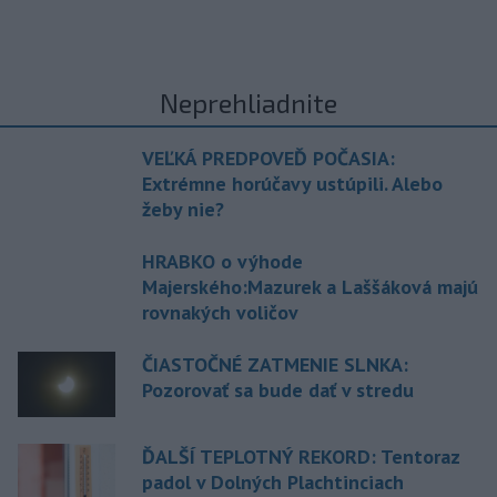
Neprehliadnite
VEĽKÁ PREDPOVEĎ POČASIA:
Extrémne horúčavy ustúpili. Alebo
žeby nie?
HRABKO o výhode
Majerského:Mazurek a Laššáková majú
rovnakých voličov
ČIASTOČNÉ ZATMENIE SLNKA:
Pozorovať sa bude dať v stredu
ĎALŠÍ TEPLOTNÝ REKORD: Tentoraz
padol v Dolných Plachtinciach