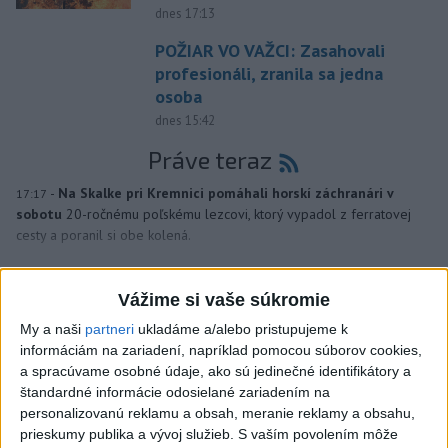
dnes 17:13
POŽIAR VO VAŽCI: Zasahovali
profesionáli, zranila sa jedna
osoba
dnes 15:42
Práve teraz
-
Na Skalke pri Kremnici pomáhali horskí záchranári v
17:17
sobotu
20-ročnému poľskému lezcovi, ktorý vypadol z ferratovej
cesty a poranil si obe kolená.
Viac
Vážime si vaše súkromie
Videá a prenosy TASR TV
My a naši
partneri
ukladáme a/alebo pristupujeme k
Deväť Slovákov zabojuje na ME v Paríži
informáciám na zariadení, napríklad pomocou súborov cookies,
o čo najlepšie výsledky
a spracúvame osobné údaje, ako sú jedinečné identifikátory a
štandardné informácie odosielané zariadením na
personalizovanú reklamu a obsah, meranie reklamy a obsahu,
Viac
prieskumy publika a vývoj služieb.
S vaším povolením môže