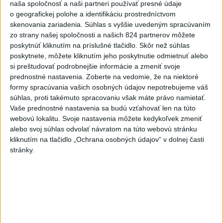
Najčítanejšie
naša spoločnosť a naši partneri používať presné údaje
o geografickej polohe a identifikáciu prostredníctvom
6h
24h
7d
skenovania zariadenia. Súhlas s vyššie uvedeným spracúvaním
zo strany našej spoločnosti a našich 824 partnerov môžete
poskytnúť kliknutím na príslušné tlačidlo. Skôr než súhlas
Do Bulharska vnikol dron a vybuchol v
1
poskytnete, môžete kliknutím jeho poskytnutie odmietnuť alebo
blízkosti hraníc s Rumunskom
si preštudovať podrobnejšie informácie a zmeniť svoje
prednostné nastavenia.
Zoberte na vedomie, že na niektoré
2
Na Kamzíku v Bratislave v sobotu otvoria nové Šantisko
formy spracúvania vašich osobných údajov nepotrebujeme váš
pre deti
súhlas, proti takémuto spracovaniu však máte právo namietať.
Vaše prednostné nastavenia sa budú vzťahovať len na túto
3
ČIASTOČNÉ ZATMENIE SLNKA: Pozorovať sa bude dať v
webovú lokalitu. Svoje nastavenia môžete kedykoľvek zmeniť
stredu
alebo svoj súhlas odvolať návratom na túto webovú stránku
kliknutím na tlačidlo „Ochrana osobných údajov“ v dolnej časti
4
Prehliadka Smoleníc predstaví hradisko, zámok i prírodu
stránky.
Malých Karpát
5
V časti Košice-Krásna otvorili park pomenovaný po
kňazovi Semivanovi
6
Hasiči naďalej likvidujú rozsiahly lesný požiar v katastri
obce Trstín