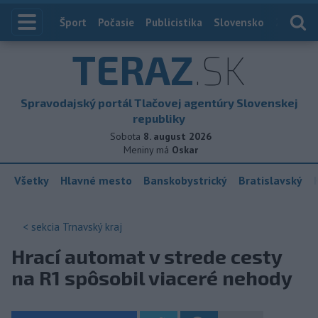
Index
Šport
Počasie
Publicistika
Slovensko
Zahranič
TERAZ
.SK
Spravodajský portál Tlačovej agentúry Slovenskej
republiky
Sobota
8. august 2026
Meniny má
Oskar
Všetky
Hlavné mesto
Banskobystrický
Bratislavský
< sekcia
Trnavský kraj
Hrací automat v strede cesty
na R1 spôsobil viaceré nehody