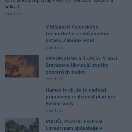
komu umožníte prístup k vašim príspevkom, upozornili
policajti.
dnes 15:15
V blízkosti Vojenského
technického a skúšobného
ústavu Záhorie HORÍ
dnes 16:51
MIMORIADNA SITUÁCIA: V obci
Braväcovo likvidujú zvyšky
zhorených budov
dnes 17:06
Hamas tvrdí, že je naďalej
pripravený realizovať plán pre
Pásmo Gazy
dnes 15:25
VODIČI, POZOR: Festival
Lovestream spôsobuje v