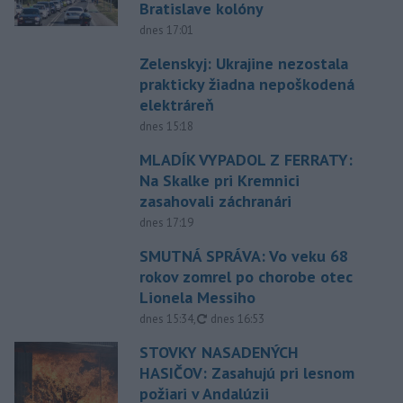
Bratislave kolóny
dnes 17:01
Zelenskyj: Ukrajine nezostala
prakticky žiadna nepoškodená
elektráreň
dnes 15:18
MLADÍK VYPADOL Z FERRATY:
Na Skalke pri Kremnici
zasahovali záchranári
dnes 17:19
SMUTNÁ SPRÁVA: Vo veku 68
rokov zomrel po chorobe otec
Lionela Messiho
aktualizované
dnes 15:34
,
dnes 16:53
STOVKY NASADENÝCH
HASIČOV: Zasahujú pri lesnom
požiari v Andalúzii