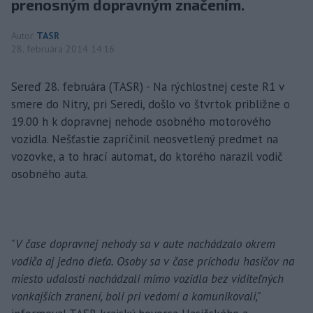
prenosným dopravným značením.
Autor
TASR
28. februára 2014 14:16
Sereď 28. februára (TASR) - Na rýchlostnej ceste R1 v
smere do Nitry, pri Seredi, došlo vo štvrtok približne o
19.00 h k dopravnej nehode osobného motorového
vozidla. Nešťastie zapríčinil neosvetlený predmet na
vozovke, a to hrací automat, do ktorého narazil vodič
osobného auta.
"V čase dopravnej nehody sa v aute nachádzalo okrem
vodiča aj jedno dieťa. Osoby sa v čase príchodu hasičov na
miesto udalosti nachádzali mimo vozidla bez viditeľných
vonkajších zranení, boli pri vedomí a komunikovali,"