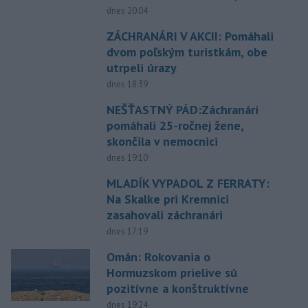
dnes 20:04
ZÁCHRANÁRI V AKCII: Pomáhali
dvom poľským turistkám, obe
utrpeli úrazy
dnes 18:39
NEŠŤASTNÝ PÁD:Záchranári
pomáhali 25-ročnej žene,
skončila v nemocnici
dnes 19:10
MLADÍK VYPADOL Z FERRATY:
Na Skalke pri Kremnici
zasahovali záchranári
dnes 17:19
Omán: Rokovania o
Hormuzskom prielive sú
pozitívne a konštruktívne
dnes 19:24