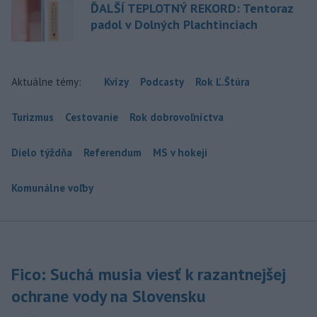
ĎALŠÍ TEPLOTNÝ REKORD: Tentoraz
padol v Dolných Plachtinciach
Aktuálne témy:
Kvízy
Podcasty
Rok Ľ.Štúra
Turizmus
Cestovanie
Rok dobrovoľníctva
Dielo týždňa
Referendum
MS v hokeji
Komunálne voľby
Fico: Suchá musia viesť k razantnejšej
ochrane vody na Slovensku