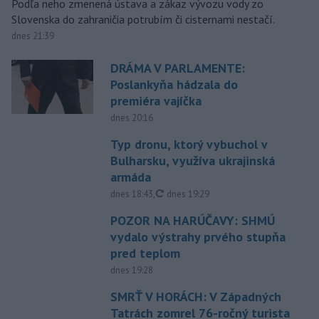
Podľa neho zmenená ústava a zákaz vývozu vody zo
Slovenska do zahraničia potrubím či cisternami nestačí.
dnes 21:39
DRÁMA V PARLAMENTE:
Poslankyňa hádzala do
premiéra vajíčka
dnes 20:16
Typ dronu, ktorý vybuchol v
Bulharsku, využíva ukrajinská
armáda
aktualizované
dnes 18:43
,
dnes 19:29
POZOR NA HARÚČAVY: SHMÚ
vydalo výstrahy prvého stupňa
pred teplom
dnes 19:28
SMRŤ V HORÁCH: V Západných
Tatrách zomrel 76-ročný turista