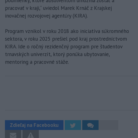
podmienky, ktoré absolventom umožnia zostať a
pracovať v kraji,“ uviedol Marek Krnáč z Krajskej
inovačnej rozvojovej agentúry (KIRA).
Program vznikol v roku 2018 ako iniciatíva súkromného
sektora, v roku 2025 prešiel pod kraj prostredníctvom
KIRA. Ide o ročný rezidenčný program pre študentov
trnavských univerzít, ktorý ponúka ubytovanie,
mentoring a pracovné stáže.
Zdieľaj na Facebooku