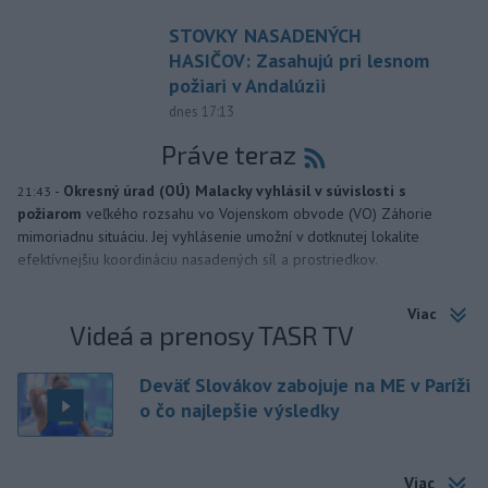
STOVKY NASADENÝCH
HASIČOV: Zasahujú pri lesnom
požiari v Andalúzii
dnes 17:13
Práve teraz
-
Okresný úrad (OÚ) Malacky vyhlásil v súvislosti s
21:43
požiarom
veľkého rozsahu vo Vojenskom obvode (VO) Záhorie
mimoriadnu situáciu. Jej vyhlásenie umožní v dotknutej lokalite
efektívnejšiu koordináciu nasadených síl a prostriedkov.
Viac
Videá a prenosy TASR TV
Deväť Slovákov zabojuje na ME v Paríži
o čo najlepšie výsledky
Viac