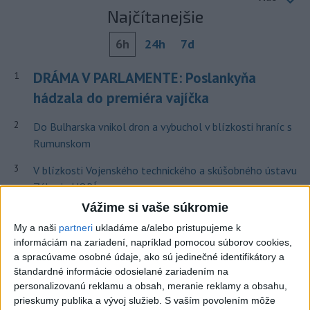
Najčítanejšie
6h
24h
7d
DRÁMA V PARLAMENTE: Poslankyňa
1
hádzala do premiéra vajíčka
2
Do Bulharska vnikol dron a vybuchol v blízkosti hraníc s
Rumunskom
3
V blízkosti Vojenského technického a skúšobného ústavu
Záhorie HORÍ
Vážime si vaše súkromie
4
Očovská folklórna hruda tradične privítala domáce
My a naši
partneri
ukladáme a/alebo pristupujeme k
folklórne kolektívy
informáciám na zariadení, napríklad pomocou súborov cookies,
5
ČIASTOČNÉ ZATMENIE SLNKA: Pozorovať sa bude dať v
a spracúvame osobné údaje, ako sú jedinečné identifikátory a
štandardné informácie odosielané zariadením na
stredu
personalizovanú reklamu a obsah, meranie reklamy a obsahu,
6
Prehliadka Smoleníc predstaví hradisko, zámok i prírodu
prieskumy publika a vývoj služieb.
S vaším povolením môže