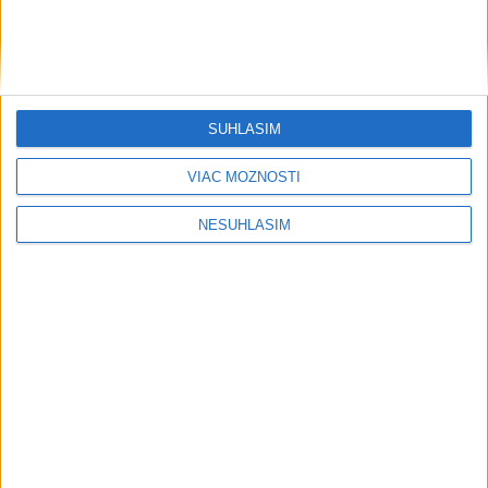
....
SÚHLASÍM
VIAC MOŽNOSTÍ
NESÚHLASÍM
....