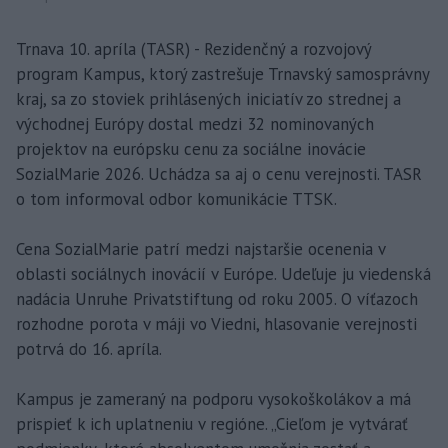
Trnava 10. apríla (TASR) - Rezidenčný a rozvojový
program Kampus, ktorý zastrešuje Trnavský samosprávny
kraj, sa zo stoviek prihlásených iniciatív zo strednej a
východnej Európy dostal medzi 32 nominovaných
projektov na európsku cenu za sociálne inovácie
SozialMarie 2026. Uchádza sa aj o cenu verejnosti. TASR
o tom informoval odbor komunikácie TTSK.
Cena SozialMarie patrí medzi najstaršie ocenenia v
oblasti sociálnych inovácií v Európe. Udeľuje ju viedenská
nadácia Unruhe Privatstiftung od roku 2005. O víťazoch
rozhodne porota v máji vo Viedni, hlasovanie verejnosti
potrvá do 16. apríla.
Kampus je zameraný na podporu vysokoškolákov a má
prispieť k ich uplatneniu v regióne. „Cieľom je vytvárať