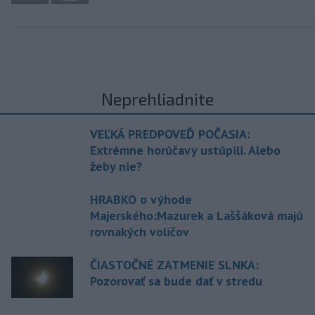
Neprehliadnite
VEĽKÁ PREDPOVEĎ POČASIA:
Extrémne horúčavy ustúpili. Alebo
žeby nie?
HRABKO o výhode
Majerského:Mazurek a Laššáková majú
rovnakých voličov
ČIASTOČNÉ ZATMENIE SLNKA:
Pozorovať sa bude dať v stredu