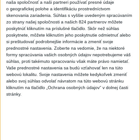
naša spoločnosť a naši partneri používať presné údaje
Malých Karpát
o geografickej polohe a identifikáciu prostredníctvom
7
V časti Košice-Krásna otvorili park pomenovaný po
skenovania zariadenia. Súhlas s vyššie uvedeným spracúvaním
zo strany našej spoločnosti a našich 824 partnerov môžete
kňazovi Semivanovi
poskytnúť kliknutím na príslušné tlačidlo. Skôr než súhlas
poskytnete, môžete kliknutím jeho poskytnutie odmietnuť alebo
Najnovšie správy na Teraz.sk
si preštudovať podrobnejšie informácie a zmeniť svoje
prednostné nastavenia.
Zoberte na vedomie, že na niektoré
Vyhlásenia
formy spracúvania vašich osobných údajov nepotrebujeme váš
súhlas, proti takémuto spracovaniu však máte právo namietať.
Priame prenosy z Národnej rady SR
Vaše prednostné nastavenia sa budú vzťahovať len na túto
webovú lokalitu. Svoje nastavenia môžete kedykoľvek zmeniť
alebo svoj súhlas odvolať návratom na túto webovú stránku
kliknutím na tlačidlo „Ochrana osobných údajov“ v dolnej časti
Politika na sociálnych sieťach
stránky.
Zobraziť viac
Info
Najnovšie videá
Najsledovanejšie videá