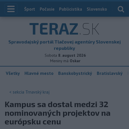
Index
Šport
Počasie
Publicistika
Slovensko
Zahranič
TERAZ
.SK
Spravodajský portál Tlačovej agentúry Slovenskej
republiky
Sobota
8. august 2026
Meniny má
Oskar
Všetky
Hlavné mesto
Banskobystrický
Bratislavský
< sekcia
Trnavský kraj
Kampus sa dostal medzi 32
nominovaných projektov na
európsku cenu