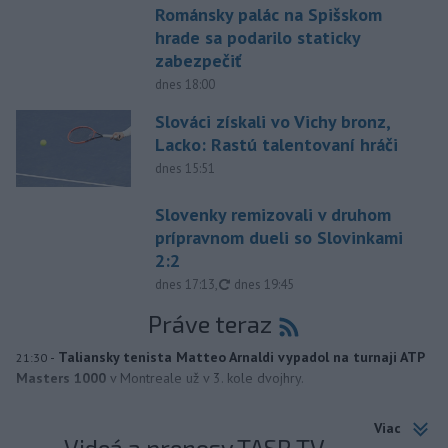
Románsky palác na Spišskom
hrade sa podarilo staticky
zabezpečiť
dnes 18:00
Slováci získali vo Vichy bronz,
Lacko: Rastú talentovaní hráči
dnes 15:51
Slovenky remizovali v druhom
prípravnom dueli so Slovinkami
2:2
aktualizované
dnes 17:13
,
dnes 19:45
Práve teraz
-
Taliansky tenista Matteo Arnaldi vypadol na turnaji ATP
21:30
Masters 1000
v Montreale už v 3. kole dvojhry.
Viac
Videá a prenosy TASR TV