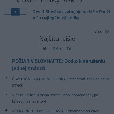
Deväť Slovákov zabojuje na ME v Paríži
o čo najlepšie výsledky
Viac
Najčítanejšie
6h
24h
7d
POŽIAR V SLOVNAFTE: Došlo k narušeniu
1
jednej z nádrží
2
ČIASTOČNÉ ZATMENIE SLNKA: Pozorovať sa bude dať v
stredu
3
V časti Košice-Krásna otvorili park pomenovaný po
kňazovi Semivanovi
4
VEĽKÁ PREDPOVEĎ POČASIA: Extrémne horúčavy