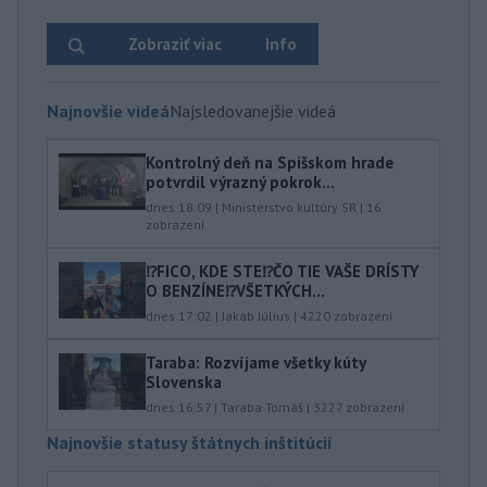
Zobraziť viac
Info
Najnovšie videá
Najsledovanejšie videá
Kontrolný deň na Spišskom hrade
potvrdil výrazný pokrok...
dnes 18:09
|
Ministerstvo kultúry SR
|
16
zobrazení
⁉️FICO, KDE STE⁉️ČO TIE VAŠE DRÍSTY
O BENZÍNE⁉️VŠETKÝCH...
dnes 17:02
|
Jakab Július
|
4220
zobrazení
Taraba: Rozvíjame všetky kúty
Slovenska
dnes 16:57
|
Taraba Tomáš
|
3227
zobrazení
Najnovšie statusy štátnych inštitúcií