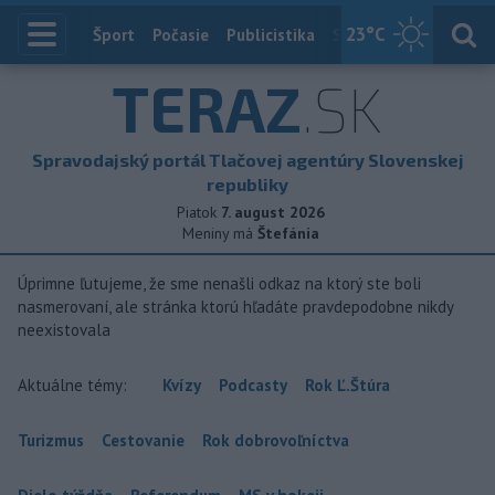
23
°C
Index
Šport
Počasie
Publicistika
Slovensko
Zahranič
TERAZ
.SK
Spravodajský portál Tlačovej agentúry Slovenskej
republiky
Piatok
7. august 2026
Meniny má
Štefánia
Úprimne ľutujeme, že sme nenašli odkaz na ktorý ste boli
nasmerovaní, ale stránka ktorú hľadáte pravdepodobne nikdy
neexistovala
Aktuálne témy:
Kvízy
Podcasty
Rok Ľ.Štúra
Turizmus
Cestovanie
Rok dobrovoľníctva