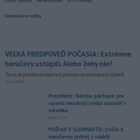
Dielo týždňa
Referendum
MS v hokeji
Komunálne voľby
VEĽKÁ PREDPOVEĎ POČASIA: Extrémne
horúčavy ustúpili. Alebo žeby nie?
Teraz.sk prináša predpoveď počasia na nasledujúci týždeň.
dnes 16:00
Prezident: Násilie páchané pre
rasovú nenávisť treba odsúdiť v
zárodku
dnes 12:33
POŽIAR V SLOVNAFTE: Došlo k
narušeniu jednej z nádrží