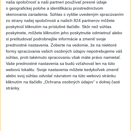
naša spoločnosť a naši partneri používať presné údaje
vyšetrenie útoku na cudzincov v
o geografickej polohe a identifikáciu prostredníctvom
Nitre
skenovania zariadenia. Súhlas s vyššie uvedeným spracúvaním
dnes 18:06
zo strany našej spoločnosti a našich 824 partnerov môžete
poskytnúť kliknutím na príslušné tlačidlo. Skôr než súhlas
Rezort školstva pomôže samosprávam s určovaním
poskytnete, môžete kliknutím jeho poskytnutie odmietnuť alebo
školských obvodov
si preštudovať podrobnejšie informácie a zmeniť svoje
prednostné nastavenia.
Zoberte na vedomie, že na niektoré
O jedného prevádzača menej: Prispela k tomu aj slovenská
formy spracúvania vašich osobných údajov nepotrebujeme váš
polícia
súhlas, proti takémuto spracovaniu však máte právo namietať.
Vaše prednostné nastavenia sa budú vzťahovať len na túto
POŽIAR V SLOVNAFTE: Došlo k narušeniu jednej z nádrží
webovú lokalitu. Svoje nastavenia môžete kedykoľvek zmeniť
alebo svoj súhlas odvolať návratom na túto webovú stránku
kliknutím na tlačidlo „Ochrana osobných údajov“ v dolnej časti
Zahraničie
stránky.
Turecko: Nová obranná dohoda nie v
rozpore so záväzkami voči NATO
dnes 22:09
Ruská ambasáda označila nález dronu na letisku v Lipsku za