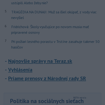
ustúpili. Alebo žeby nie?
5
TRAGÉDIA NA DUNAJI: Muž sa išiel okúpať, z vody viac
nevyšiel
6
Fridrichová: Školy vyučujúce po novom musia mať
pripravené osnovy
7
Pri požiari lesného porastu v Trstíne zasahuje takmer 50
hasičov
Najnovšie správy na Teraz.sk
Vyhlásenia
Priame prenosy z Národnej rady SR
Politika na sociálnych sieťach