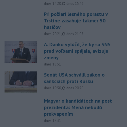
aktualizované
dnes 14:20
,
dnes 15:46
Pri požiari lesného porastu v
Trstíne zasahuje takmer 50
hasičov
aktualizované
dnes 20:21
,
dnes 21:05
A. Danko vylúčil, že by sa SNS
pred voľbami spájala, avizuje
zmeny
dnes 18:51
Senát USA schválil zákon o
sankciách proti Rusku
aktualizované
dnes 19:50
,
dnes 20:20
Magyar o kandidátoch na post
prezidenta: Mená nebudú
prekvapením
dnes 17:31