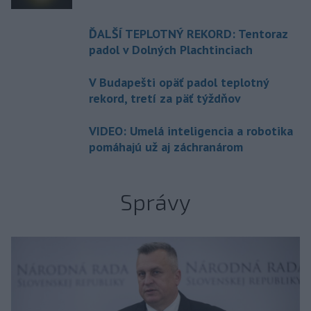
ĎALŠÍ TEPLOTNÝ REKORD: Tentoraz
padol v Dolných Plachtinciach
V Budapešti opäť padol teplotný
rekord, tretí za päť týždňov
VIDEO: Umelá inteligencia a robotika
pomáhajú už aj záchranárom
Správy