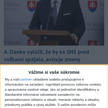
A. Danko vylúčil, že by sa SNS pred
voľbami spájala, avizuje zmeny
Vyhlásil, že už nebude niesť zodpovednosť za „zbabrané
Vážime si vaše súkromie
zonácie, odposluchy ani za iné veci, s ktorými SNS nemá nič
spoločné“.
My a naši
partneri
ukladáme a/alebo pristupujeme k
dnes 18:51
informáciám na zariadení, napríklad pomocou súborov cookies,
a spracúvame osobné údaje, ako sú jedinečné identifikátory a
Slovensko
štandardné informácie odosielané zariadením na
personalizovanú reklamu a obsah, meranie reklamy a obsahu,
KDH od polície očakáva rýchle
prieskumy publika a vývoj služieb.
S vaším povolením môže