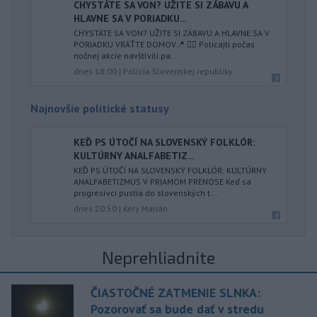
CHYSTÁTE SA VON? UŽITE SI ZÁBAVU A
HLAVNE SA V PORIADKU...
CHYSTÁTE SA VON? UŽITE SI ZÁBAVU A HLAVNE SA V
PORIADKU VRÁŤTE DOMOV📍 👮‍♂️ Policajti počas
nočnej akcie navštívili pa...
dnes 18:00
|
Polícia Slovenskej republiky
Najnovšie politické statusy
KEĎ PS ÚTOČÍ NA SLOVENSKÝ FOLKLÓR:
KULTÚRNY ANALFABETIZ...
KEĎ PS ÚTOČÍ NA SLOVENSKÝ FOLKLÓR: KULTÚRNY
ANALFABETIZMUS V PRIAMOM PRENOSE Keď sa
progresívci pustia do slovenských t...
dnes 20:50
|
Kéry Marián
Neprehliadnite
ČIASTOČNÉ ZATMENIE SLNKA:
Pozorovať sa bude dať v stredu