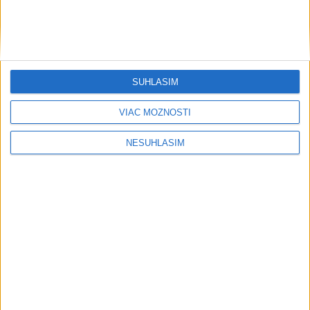
SÚHLASÍM
VIAC MOŽNOSTÍ
NESÚHLASÍM
....